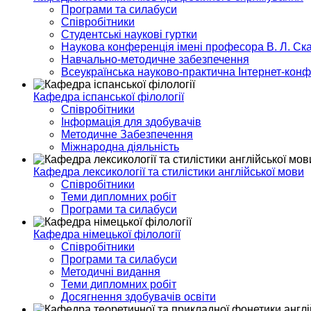
Програми та силабуси
Співробітники
Студентські наукові гуртки
Наукова конференція імені професора В. Л. Ска
Навчально-методичне забезпечення
Всеукраїнська науково-практична Інтернет-кон
Кафедра іспанської філології
Співробітники
Інформація для здобувачів
Методичне Забезпечення
Міжнародна діяльність
Кафедра лексикології та стилістики англійської мови
Співробітники
Теми дипломних робіт
Програми та силабуси
Кафедра німецької філології
Співробітники
Програми та силабуси
Методичні видання
Теми дипломних робіт
Досягнення здобувачів освіти