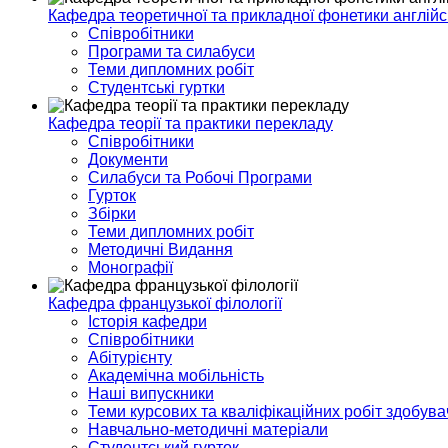
Кафедра теоретичної та прикладної фонетики англійс
Співробітники
Програми та силабуси
Теми дипломних робіт
Студентські гуртки
Кафедра теорії та практики перекладу
Співробітники
Документи
Силабуси та Робочі Програми
Гурток
Збірки
Теми дипломних робіт
Методичні Видання
Монографії
Кафедра французької філології
Історія кафедри
Співробітники
Абітурієнту
Академічна мобільність
Наші випускники
Теми курсових та кваліфікаційних робіт здобувач
Навчально-методичні матеріали
Студентський гурток