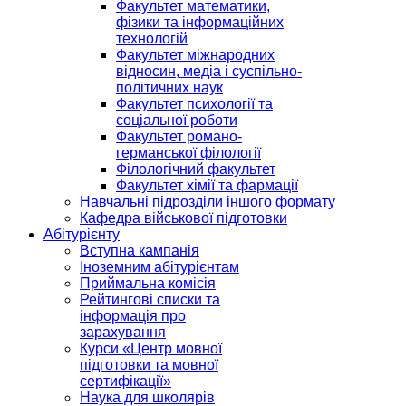
Факультет математики,
фізики та інформаційних
технологій
Факультет міжнародних
відносин, медіа і суспільно-
політичних наук
Факультет психології та
соціальної роботи
Факультет романо-
германської філології
Філологічний факультет
Факультет хімії та фармації
Навчальні підрозділи іншого формату
Кафедра військової підготовки
Абітурієнту
Вступна кампанія
Іноземним абітурієнтам
Приймальна комісія
Рейтингові списки та
інформація про
зарахування
Курси «Центр мовної
підготовки та мовної
сертифікації»
Наука для школярів