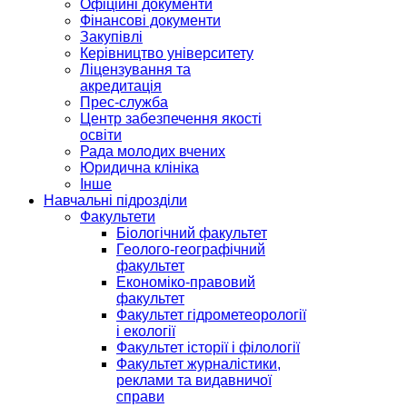
Офіційні документи
Фінансові документи
Закупівлі
Керівництво університету
Ліцензування та
акредитація
Прес-служба
Центр забезпечення якості
освіти
Рада молодих вчених
Юридична клініка
Інше
Навчальні підрозділи
Факультети
Біологічний факультет
Геолого-географічний
факультет
Економіко-правовий
факультет
Факультет гідрометеорології
і екології
Факультет історії і філології
Факультет журналістики,
реклами та видавничої
справи