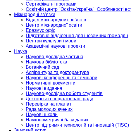
Сертифікатні програми
Освітній центр "Освіта-Україна". Особливості в
Міжнародні зв'язки
Відділ міжнародних зв’язків
Центр міжнародної освіти
Еразмус офіс
Підготовче відділення для іноземних громадян
Центри культури і мови
Академічні наукові проекти
Наука
Науково-дослідна частина
Наукова бібліотека
Ботанічний сад
Аспірантура та докторантура
Наукові конференції та семінари
Нормативні документи
Наукові видання
Науково-дослідна робота студентів
Докторські спеціалізовані ради
Перевірка на плагіат
Рада молодих вчених
Наукові школи
Науковометричні бази даних
Центр підтримки технологій та інновацій (TISC)
Зимовий вступ