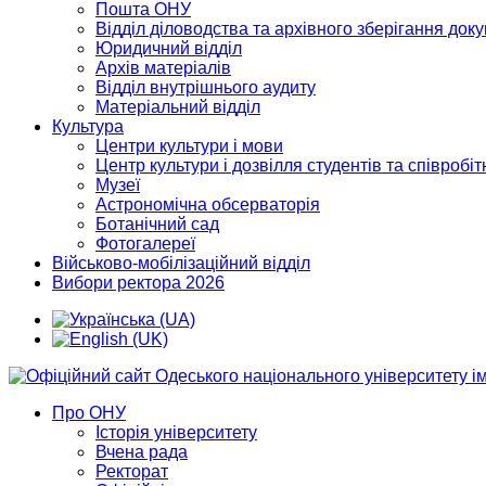
Пошта ОНУ
Відділ діловодства та архівного зберігання док
Юридичний відділ
Архів матеріалів
Відділ внутрішнього аудиту
Матеріальний відділ
Культура
Центри культури і мови
Центр культури і дозвілля студентів та співробіт
Музеї
Астрономічна обсерваторія
Ботанічний сад
Фотогалереї
Військово-мобілізаційний відділ
Вибори ректора 2026
Про ОНУ
Історія університету
Вчена рада
Ректорат