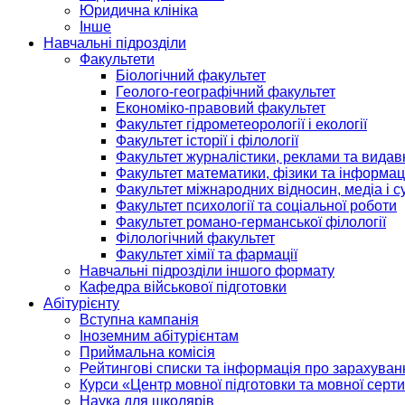
Юридична клініка
Інше
Навчальні підрозділи
Факультети
Біологічний факультет
Геолого-географічний факультет
Економіко-правовий факультет
Факультет гідрометеорології і екології
Факультет історії і філології
Факультет журналістики, реклами та видав
Факультет математики, фізики та інформац
Факультет міжнародних відносин, медіа і с
Факультет психології та соціальної роботи
Факультет романо-германської філології
Філологічний факультет
Факультет хімії та фармації
Навчальні підрозділи іншого формату
Кафедра військової підготовки
Абітурієнту
Вступна кампанія
Іноземним абітурієнтам
Приймальна комісія
Рейтингові списки та інформація про зарахуван
Курси «Центр мовної підготовки та мовної серти
Наука для школярів