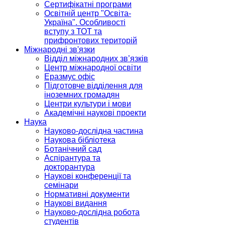
Сертифікатні програми
Освітній центр "Освіта-
Україна". Особливості
вступу з ТОТ та
прифронтових територій
Міжнародні зв'язки
Відділ міжнародних зв’язків
Центр міжнародної освіти
Еразмус офіс
Підготовче відділення для
іноземних громадян
Центри культури і мови
Академічні наукові проекти
Наука
Науково-дослідна частина
Наукова бібліотека
Ботанічний сад
Аспірантура та
докторантура
Наукові конференції та
семінари
Нормативні документи
Наукові видання
Науково-дослідна робота
студентів