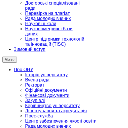
Докторські спеціалізовані
ради
Перевірка на плагіат
Рада молодих вчених
Наукові школи
Науковометричні бази
даних
Центр підтримки технологій
та інновацій (TISC)
Зимовий вступ
Меню
Про ОНУ
Історія університету
Вчена рада
Ректорат
Офіційні документи
Фінансові документи
Закупівлі
Керівництво університету
Ліцензування та акредитація
Прес-служба
Центр забезпечення якості освіти
Рада молодих вчених