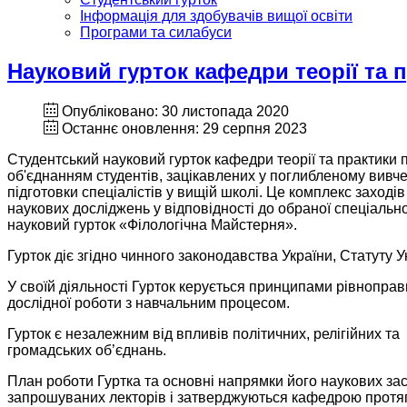
Інформація для здобувачів вищої освіти
Програми та силабуси
Науковий гурток кафедри теорії та 
Опубліковано: 30 листопада 2020
Останнє оновлення: 29 серпня 2023
Студентський науковий гурток кафедри теорії та практики п
об'єднанням студентів, зацікавлених у поглибленому вивче
підготовки спеціалістів у вищій школі. Це комплекс заході
наукових досліджень у відповідності до обраної спеціальн
науковий гурток «Філологічна Майстерня».
Гурток діє згідно чинного законодавства України, Статуту 
У своїй діяльності Гурток керується принципами рівноправно
дослідної роботи з навчальним процесом.
Гурток є незалежним від впливів політичних, релігійних та
громадських об’єднань.
План роботи Гуртка та основні напрямки його наукових зас
запрошуваних лекторів і затверджуються кафедрою протяго