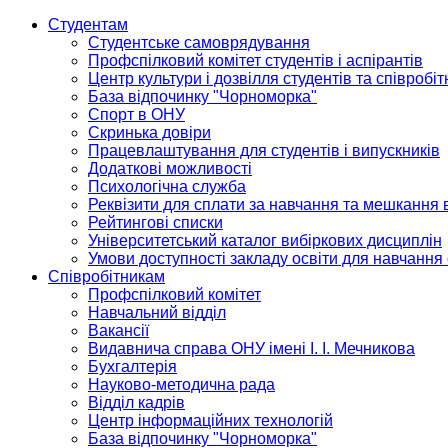
Студентам
Студентське самоврядування
Профспілковий комітет студентів і аспірантів
Центр культури і дозвілля студентів та співробіт
База відпочинку "Чорноморка"
Спорт в ОНУ
Скринька довіри
Працевлаштування для студентів і випускників
Додаткові можливості
Психологічна служба
Реквізити для сплати за навчання та мешкання 
Рейтингові списки
Університетський каталог вибіркових дисциплін
Умови доступності закладу освіти для навчання
Співробітникам
Профспілковий комітет
Навчальний відділ
Вакансії
Видавнича справа ОНУ імені І. І. Мечникова
Бухгалтерія
Науково-методична рада
Відділ кадрів
Центр інформаційних технологій
База відпочинку "Чорноморка"