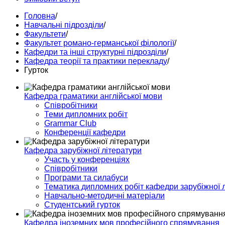
Головна
/
Навчальні підрозділи
/
Факультети
/
Факультет романо-германської філології
/
Кафедри та інші структурні підрозділи
/
Кафедра теорії та практики перекладу
/
Гурток
Кафедра граматики англійської мови
Співробітники
Теми дипломних робіт
Grammar Club
Конференції кафедри
Кафедра зарубіжної літератури
Участь у конференціях
Співробітники
Програми та силабуси
Тематика дипломних робіт кафедри зарубіжної 
Навчально-методичні матеріали
Студентський гурток
Кафедра іноземних мов професійного спрямування