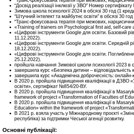
“Транс-фокусована терапія при межових, нарцисичних 
“Досвід реалізації інклюзії у ЗВО” Номер сертифікату
Зимова школа психології 2024 в обсязі 30 год (1 кре
“Штучний інтелект та майбутнє освіти” в обсязі 30 го
“Транс-фокусована терапія при межових, нарцисичних
«Training of trainers on Psychological first aid, self-c
«Цифрові інструменти Google для освіти. Базовий рі
11.12.2022).
«Цифрові інструменти Google для освіти. Середній р
18.12.2022).
«Цифрові інструменти Google для освіти. Поглиблени
25.12.2022).
пройшла навчання Зимової школи психології 2023 в об
завершила курс «Безпека дитини – відповідальність к
завершила курс «Академічна доброчесність: онлайн-кур
В 2020 р. пройшла підвищення кваліфікації в ДЗВО «
освіти», сертифікат №854/20-ВУ.
В 2020 р. пройшла підвищення кваліфікації в Masaryk 
framework of project «Transformation of Faculties of Edu
В 2020 р. пройшла підвищення кваліфікації в Masaryk 
Education» within the framework of project «Transformati
В 2021 р. взяла участь у Міжнародному проєкті «Зміни
республіка) за підтримки Чеської агенції розвитку.
Основні публікації: