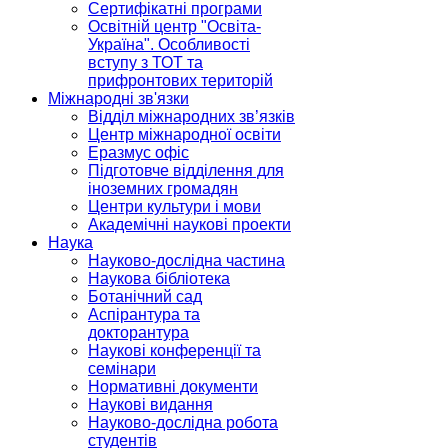
Сертифікатні програми
Освітній центр "Освіта-
Україна". Особливості
вступу з ТОТ та
прифронтових територій
Міжнародні зв'язки
Відділ міжнародних зв’язків
Центр міжнародної освіти
Еразмус офіс
Підготовче відділення для
іноземних громадян
Центри культури і мови
Академічні наукові проекти
Наука
Науково-дослідна частина
Наукова бібліотека
Ботанічний сад
Аспірантура та
докторантура
Наукові конференції та
семінари
Нормативні документи
Наукові видання
Науково-дослідна робота
студентів