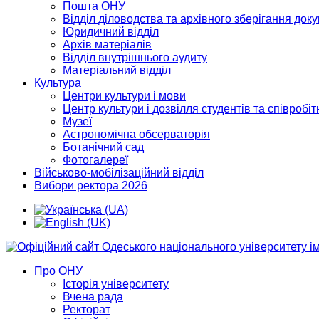
Пошта ОНУ
Відділ діловодства та архівного зберігання док
Юридичний відділ
Архів матеріалів
Відділ внутрішнього аудиту
Матеріальний відділ
Культура
Центри культури і мови
Центр культури і дозвілля студентів та співробіт
Музеї
Астрономічна обсерваторія
Ботанічний сад
Фотогалереї
Військово-мобілізаційний відділ
Вибори ректора 2026
Про ОНУ
Історія університету
Вчена рада
Ректорат