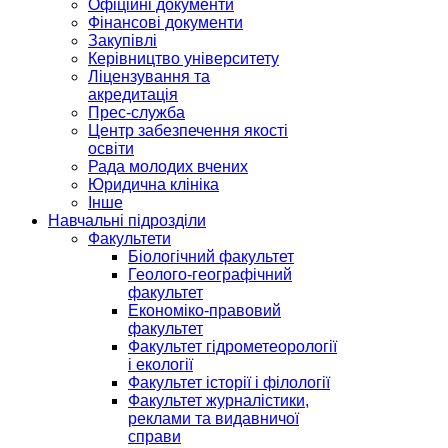
Офіційні документи
Фінансові документи
Закупівлі
Керівництво університету
Ліцензування та
акредитація
Прес-служба
Центр забезпечення якості
освіти
Рада молодих вчених
Юридична клініка
Інше
Навчальні підрозділи
Факультети
Біологічний факультет
Геолого-географічний
факультет
Економіко-правовий
факультет
Факультет гідрометеорології
і екології
Факультет історії і філології
Факультет журналістики,
реклами та видавничої
справи