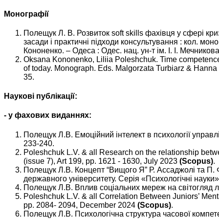
Монографії
Полещук Л. В. Розвиток soft skills фахівця у сфері к
засади і практичні підходи консультування : кол. моногра
Кононенко. – Одеса : Одес. нац. ун-т ім. І. І. Мечникова
Oksana Kononenko, Liliia Poleshchuk. Time competence as
of today. Monograph. Eds. Malgorzata Turbiarz & Hanna
35.
Наукові публікації:
- у фахових виданнях:
Полещук Л.В. Емоційний інтелект в психології управлін
233-240.
Poleshchuk L.V. & all Research on the relationship betwe
(issue 7), Art 199, pp. 1621 - 1630, July 2023
(Scopus)
.
Полещук Л.В. Концепт “Вищого Я” Р. Ассаджолі та П. Ф
державного університету. Серія «Психологічні науки».
Полещук Л.В. Вплив соціальних мереж на світогляд лю
Poleshchuk L.V. & all Correlation Between Juniors’ Men
pp. 2084- 2094, December 2024
(Scopus)
.
Полещук Л.В. Психологічна структура часової компете