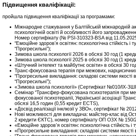
Підвищення кваліфікації:
пройшла підвищення кваліфікації за програмами:
Міжнародне стажування у Балтійській міжнародній ака
психологічній освіті й особливості його запровадження
Номер сертифікату (№ PSI-310323-BSA від 11.05.202
“Емоційне здоров'я освітян: психологічна стійкість і 
“Прогресильні”);
Зимова школа психології 2026 в обсязі 30 год (1 кре
Зимова школа психології 2025 в обсязі 30 год (1 кре
«Штучний інтелект та майбутнє освіти» в обсязі 30 г
Транс-фокусована терапія при межових, нарцисичних т
“Прогресильне викладання: складові системи якості в
“Прогресильні”);
«Зимова школа психології» (Сертифікат №010/IX-ЗШП_
Семінар “Трансфер-фокусована психотерапія при меж
фокусованої психотерапії, Української асоціації Тран
обсязі 16,5 годин (0,55 кредит ECTS),
«Досвід реалізації інклюзії у ЗВО», сертифікат № 2012
Нові можливості для викладача: майстер-клас від Ост
2 кредити ЄКТС), номер сертифікату ОП ОЗХ № 150/2
«Емоційне здоров’я освітян: психологічна стійкість і
«Прогресильне викладання: складові системи якості 