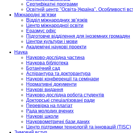
Сертифікатні програми
Освітній центр "Освіта-Україна". Особливості в
Міжнародні зв'язки
Відділ міжнародних зв’язків
Центр міжнародної освіти
Еразмус офіс
Підготовче відділення для іноземних громадян
Центри культури і мови
Академічні наукові проекти
Наука
Науково-дослідна частина
Наукова бібліотека
Ботанічний сад
Аспірантура та докторантура
Наукові конференції та семінари
Нормативні документи
Наукові видання
Науково-дослідна робота студентів
Докторські спеціалізовані ради
Перевірка на плагіат
Рада молодих вчених
Наукові школи
Науковометричні бази даних
Центр підтримки технологій та інновацій (TISC)
Зимовий вступ