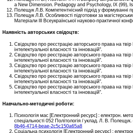
a New Dimension. Pedagogy and Psychology, IX (99), Iss
Полещук Л.В. Компетентнісний підхід у формуванні пр
Полещук Л.В. Особливості підготовки за магістерським
Матеріали ІІІ Всеукраїнської науково-практичної конф
Наявність авторських свідоцтв:
Свідоцтво про реєстрацію авторського права на твір
інтелектуальної власності та інновацій”.
Свідоцтво про реєстрацію авторського права на твір
інтелектуальної власності та інновацій”.
Свідоцтво про реєстрацію авторського права на твір
інтелектуальної власності та інновацій”.
Свідоцтво про реєстрацію авторського права на твір
інтелектуальної власності та інновацій”.
Свідоцтво про реєстрацію авторського права на твір
інтелектуальної власності та інновацій”.
Навчально-методичні роботи:
Психологія мас [Електронний ресурс] : електрон. метод
спеціальності 052 Політологія / уклад. Л. В. Полещук. –
8b46-4714-beae-2c5c150a65a8
Соціальна психологія [Електронний ресурс] : електрон