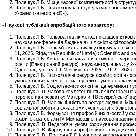
Полещук Л.В. Місце часової компетентності в структурі
Полещук Л.В. Психологічна структура часової компете
України (категорія «Б»).
- Наукові публікації апробаційного характеру:
Полещук Л.В. Рольова гра як метод покращення комуні
наукова конференція Людина як цілісність: філософія,
Полещук Л.В. Роль м'яких навичок у формуванні успішно
11, 2025. Riga, the Republic of Latvia) : Scientific and p
Полещук Л.В. Активізація навчання психології через і
освіти [Електронний ресурс] : наук.-метод. альм. : у 2-х 
Одес. нац. ун-т ім. І. І. Мечникова, 2025. – Ч. 2. –368 с.
Полещук Л.В. Психологічні ресурси особистості як осн
умовах невизначеності : матеріали науково-практичної 
Полещук Л.В. Соціально-психологічні детермінанти усп
Полещук Л. В. Часова компетентність як інтегральна х
перспективи розвитку: Матеріали ІІ Всеукраїнської на
Полещук Л. В. Час як цінність та ресурс людини. Між
соціальної роботи в сучасному суспільстві». 5 листоп
Полещук Л.В. Формування професійних якостей у фахо
розвиток матеріали IV Міжнародної науково-практично
Полещук Л. В. Педагогічні умови формування професі
Полещук Л. В. Формування професійно значущих якосте
Полещук Л. В., Постоян Т. Г. К вопросу актуальнос