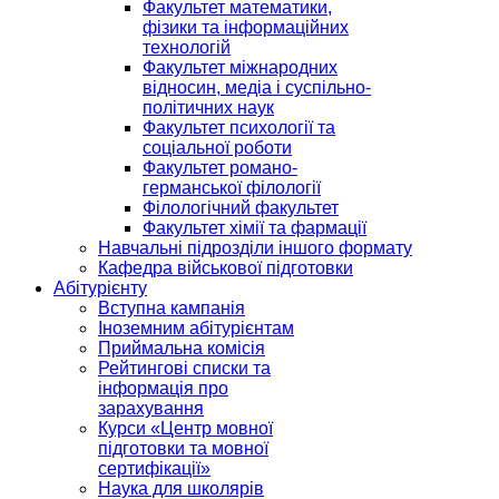
Факультет математики,
фізики та інформаційних
технологій
Факультет міжнародних
відносин, медіа і суспільно-
політичних наук
Факультет психології та
соціальної роботи
Факультет романо-
германської філології
Філологічний факультет
Факультет хімії та фармації
Навчальні підрозділи іншого формату
Кафедра військової підготовки
Абітурієнту
Вступна кампанія
Іноземним абітурієнтам
Приймальна комісія
Рейтингові списки та
інформація про
зарахування
Курси «Центр мовної
підготовки та мовної
сертифікації»
Наука для школярів