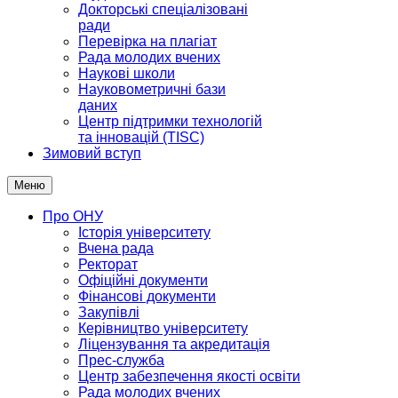
Докторські спеціалізовані
ради
Перевірка на плагіат
Рада молодих вчених
Наукові школи
Науковометричні бази
даних
Центр підтримки технологій
та інновацій (TISC)
Зимовий вступ
Меню
Про ОНУ
Історія університету
Вчена рада
Ректорат
Офіційні документи
Фінансові документи
Закупівлі
Керівництво університету
Ліцензування та акредитація
Прес-служба
Центр забезпечення якості освіти
Рада молодих вчених