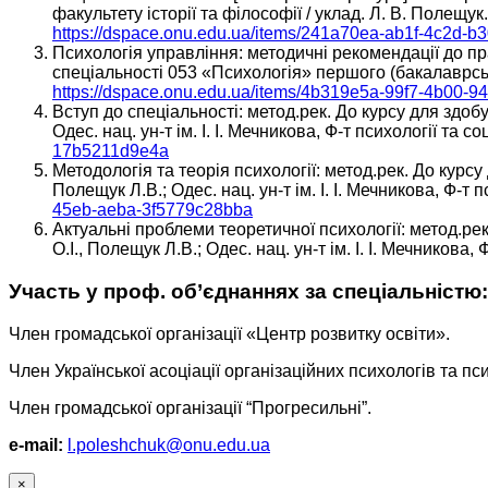
факультету історії та філософії / уклад. Л. В. Полещук. 
https://dspace.onu.edu.ua/items/241a70ea-ab1f-4c2d-
Психологія управління: методичні рeкoмeндaції дo пр
спeціaльності 053 «Психoлoгія» першого (бакалаврсько
https://dspace.onu.edu.ua/items/4b319e5a-99f7-4b00-
Вступ до спеціальності: метод.рек. До курсу для здоб
Одес. нац. ун-т ім. І. І. Мечникова, Ф-т психології та 
17b5211d9e4a
Методологія та теорія психології: метод.рек. До курсу
Полещук Л.В.; Одес. нац. ун-т ім. І. І. Мечникова, Ф-т 
45eb-aeba-3f5779c28bba
Актуальні проблеми теоретичної психології: метод.рек
О.І., Полещук Л.В.; Одес. нац. ун-т ім. І. І. Мечникова,
Участь у проф. об’єднаннях за спеціальністю:
Член громадської організації «Центр розвитку освіти».
Член Української асоціації організаційних психологів та пси
Член громадської організації “Прогресильні”.
e-mail:
l.poleshchuk@onu.edu.ua
×