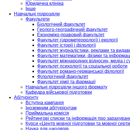
Юридична клініка
Інше
Навчальні підрозділи
Факультети
Біологічний факультет
Геолого-географічний факультет
Економіко-правовий факультет
Факультет гідрометеорології і екології
Факультет історії і філології
Факультет журналістики, реклами та видав
Факультет математики, фізики та інформац
Факультет міжнародних відносин, медіа і с
Факультет психології та соціальної роботи
Факультет романо-германської філології
Філологічний факультет
Факультет хімії та фармації
Навчальні підрозділи іншого формату
Кафедра військової підготовки
Абітурієнту
Вступна кампанія
Іноземним абітурієнтам
Приймальна комісія
Рейтингові списки та інформація про зарахуван
Курси «Центр мовної підготовки та мовної серти
Наука для школярів