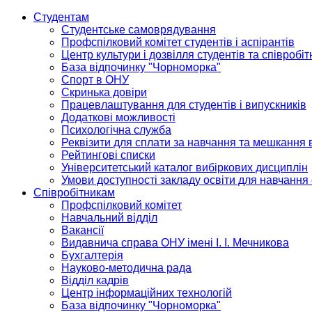
Студентам
Студентське самоврядування
Профспілковий комітет студентів і аспірантів
Центр культури і дозвілля студентів та співробіт
База відпочинку "Чорноморка"
Спорт в ОНУ
Скринька довіри
Працевлаштування для студентів і випускників
Додаткові можливості
Психологічна служба
Реквізити для сплати за навчання та мешкання 
Рейтингові списки
Університетський каталог вибіркових дисциплін
Умови доступності закладу освіти для навчання
Співробітникам
Профспілковий комітет
Навчальний відділ
Вакансії
Видавнича справа ОНУ імені І. І. Мечникова
Бухгалтерія
Науково-методична рада
Відділ кадрів
Центр інформаційних технологій
База відпочинку "Чорноморка"