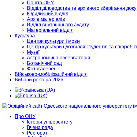
Пошта ОНУ
Відділ діловодства та архівного зберігання док
Юридичний відділ
Архів матеріалів
Відділ внутрішнього аудиту
Матеріальний відділ
Культура
Центри культури і мови
Центр культури і дозвілля студентів та співробіт
Музеї
Астрономічна обсерваторія
Ботанічний сад
Фотогалереї
Військово-мобілізаційний відділ
Вибори ректора 2026
Про ОНУ
Історія університету
Вчена рада
Ректорат