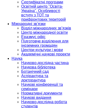
Сертифікатні програми
Освітній центр "Освіта-
Україна". Особливості
вступу з ТОТ та
прифронтових територій
Міжнародні зв'язки
Відділ міжнародних зв’язків
Центр міжнародної освіти
Еразмус офіс
Підготовче відділення для
іноземних громадян
Центри культури і мови
Академічні наукові проекти
Наука
Науково-дослідна частина
Наукова бібліотека
Ботанічний сад
Аспірантура та
докторантура
Наукові конференції та
семінари
Нормативні документи
Наукові видання
Науково-дослідна робота
студентів