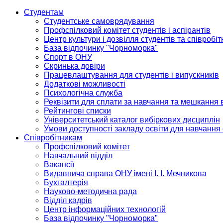
Студентам
Студентське самоврядування
Профспілковий комітет студентів і аспірантів
Центр культури і дозвілля студентів та співробіт
База відпочинку "Чорноморка"
Спорт в ОНУ
Скринька довіри
Працевлаштування для студентів і випускників
Додаткові можливості
Психологічна служба
Реквізити для сплати за навчання та мешкання 
Рейтингові списки
Університетський каталог вибіркових дисциплін
Умови доступності закладу освіти для навчання
Співробітникам
Профспілковий комітет
Навчальний відділ
Вакансії
Видавнича справа ОНУ імені І. І. Мечникова
Бухгалтерія
Науково-методична рада
Відділ кадрів
Центр інформаційних технологій
База відпочинку "Чорноморка"