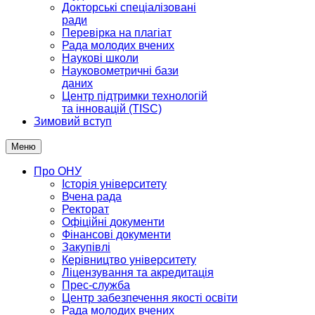
Докторські спеціалізовані
ради
Перевірка на плагіат
Рада молодих вчених
Наукові школи
Науковометричні бази
даних
Центр підтримки технологій
та інновацій (TISC)
Зимовий вступ
Меню
Про ОНУ
Історія університету
Вчена рада
Ректорат
Офіційні документи
Фінансові документи
Закупівлі
Керівництво університету
Ліцензування та акредитація
Прес-служба
Центр забезпечення якості освіти
Рада молодих вчених