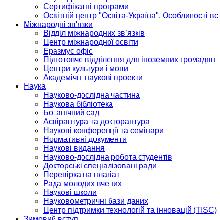
Сертифікатні програми
Освітній центр "Освіта-Україна". Особливості в
Міжнародні зв'язки
Відділ міжнародних зв’язків
Центр міжнародної освіти
Еразмус офіс
Підготовче відділення для іноземних громадян
Центри культури і мови
Академічні наукові проекти
Наука
Науково-дослідна частина
Наукова бібліотека
Ботанічний сад
Аспірантура та докторантура
Наукові конференції та семінари
Нормативні документи
Наукові видання
Науково-дослідна робота студентів
Докторські спеціалізовані ради
Перевірка на плагіат
Рада молодих вчених
Наукові школи
Науковометричні бази даних
Центр підтримки технологій та інновацій (TISC)
Зимовий вступ