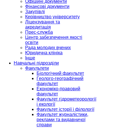
Офіційні документи
Фінансові документи
Закупівлі
Керівництво університету
Ліцензування та
акредитація
Прес-служба
Центр забезпечення якості
освіти
Рада молодих вчених
Юридична клініка
Інше
Навчальні підрозділи
Факультети
Біологічний факультет
Геолого-географічний
факультет
Економіко-правовий
факультет
Факультет гідрометеорології
і екології
Факультет історії і філології
Факультет журналістики,
реклами та видавничої
справи