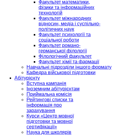
Факультет математики,
фізики та інформаційних
технологій
Факультет міжнародних
відносин, медіа і суспільно-
політичних наук
Факультет психології та
соціальної роботи
Факультет романо-
германської філології
Філологічний факультет
Факультет хімії та фармації
Навчальні підрозділи іншого формату
Кафедра військової підготовки
Абітурієнту
Вступна кампанія
Іноземним абітурієнтам
Приймальна комісія
Рейтингові списки та
інформація про
зарахування
Курси «Центр мовної
підготовки та мовної
сертифікації»
Наука для школярів