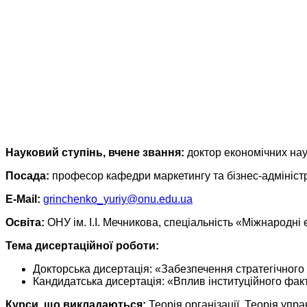
Науковий ступінь, вчене звання:
доктор економічних нау
Посада:
професор кафедри маркетингу та бізнес-адмініст
E-Mail:
grinchenko_yuriy@onu.edu.ua
Освіта:
ОНУ ім. І.І. Мечникова, спеціальність «Міжнародні
Тема дисертаційної роботи:
Докторська дисертація: «Забезпечення стратегічного р
Кандидатська дисертація: «Вплив інституційного факт
Курси, що викладаються:
Теорія організації, Теорія упр