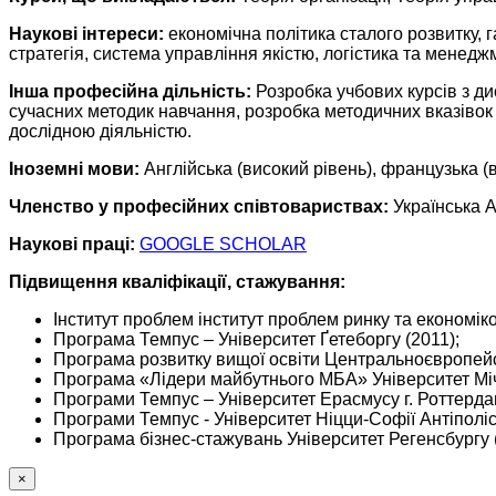
Наукові інтереси:
економічна політика сталого розвитку, 
стратегія, система управління якістю, логістика та менедж
Інша професійна дільність:
Розробка учбових курсів з ди
сучасних методик навчання, розробка методичних вказівок
дослідною діяльністю.
Іноземні мови:
Англійська (високий рівень), французька (в
Членство у професійних співтовариствах:
Українська А
Наукові праці:
GOOGLE SCHOLAR
Підвищення кваліфікації, стажування:
Інститут проблем інститут проблем ринку та економіко
Програма Темпус – Університет Ґетеборгу (2011);
Програма розвитку вищої освіти Центральноєвропейсь
Програма «Лідери майбутнього МБА» Університет Міч
Програми Темпус – Університет Ерасмусу г. Роттерда
Програми Темпус - Університет Ніцци-Софії Антіполіс
Програма бізнес-стажувань Університет Регенсбургу 
×