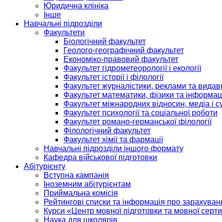
Юридична клініка
Інше
Навчальні підрозділи
Факультети
Біологічний факультет
Геолого-географічний факультет
Економіко-правовий факультет
Факультет гідрометеорології і екології
Факультет історії і філології
Факультет журналістики, реклами та видав
Факультет математики, фізики та інформац
Факультет міжнародних відносин, медіа і с
Факультет психології та соціальної роботи
Факультет романо-германської філології
Філологічний факультет
Факультет хімії та фармації
Навчальні підрозділи іншого формату
Кафедра військової підготовки
Абітурієнту
Вступна кампанія
Іноземним абітурієнтам
Приймальна комісія
Рейтингові списки та інформація про зарахуван
Курси «Центр мовної підготовки та мовної серти
Наука для школярів