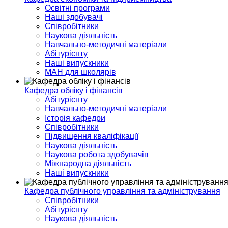
Освітні програми
Наші здобувачі
Співробітники
Наукова діяльність
Навчально-методичні матеріали
Абітурієнту
Наші випускники
МАН для школярів
Кафедра обліку і фінансів
Абітурієнту
Навчально-методичні матеріали
Історія кафедри
Співробітники
Підвищення кваліфікації
Наукова діяльність
Наукова робота здобувачів
Міжнародна діяльність
Наші випускники
Кафедра публічного управління та адміністрування
Співробітники
Абітурієнту
Наукова діяльність