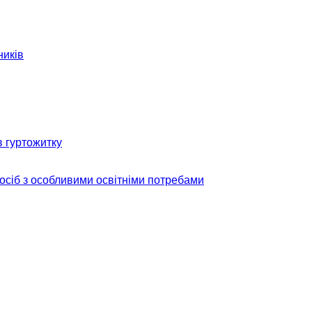
ників
в гуртожитку
 осіб з особливими освітніми потребами