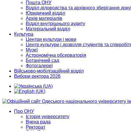
Пошта ОНУ
Відділ діловодства та архівного зберігання док
Юридичний відділ
Архів матеріалів
Відділ внутрішнього аудиту
Матеріальний відділ
Культура
Центри культури і мови
Центр культури і дозвілля студентів та співробіт
Музеї
Астрономічна обсерваторія
Ботанічний сад
Фотогалереї
Військово-мобілізаційний відділ
Вибори ректора 2026
Про ОНУ
Історія університету
Вчена рада
Ректорат