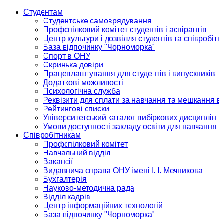
Студентам
Студентське самоврядування
Профспілковий комітет студентів і аспірантів
Центр культури і дозвілля студентів та співробіт
База відпочинку "Чорноморка"
Спорт в ОНУ
Скринька довіри
Працевлаштування для студентів і випускників
Додаткові можливості
Психологічна служба
Реквізити для сплати за навчання та мешкання 
Рейтингові списки
Університетський каталог вибіркових дисциплін
Умови доступності закладу освіти для навчання
Співробітникам
Профспілковий комітет
Навчальний відділ
Вакансії
Видавнича справа ОНУ імені І. І. Мечникова
Бухгалтерія
Науково-методична рада
Відділ кадрів
Центр інформаційних технологій
База відпочинку "Чорноморка"