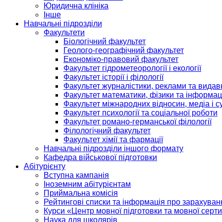
Юридична клініка
Інше
Навчальні підрозділи
Факультети
Біологічний факультет
Геолого-географічний факультет
Економіко-правовий факультет
Факультет гідрометеорології і екології
Факультет історії і філології
Факультет журналістики, реклами та видав
Факультет математики, фізики та інформац
Факультет міжнародних відносин, медіа і с
Факультет психології та соціальної роботи
Факультет романо-германської філології
Філологічний факультет
Факультет хімії та фармації
Навчальні підрозділи іншого формату
Кафедра військової підготовки
Абітурієнту
Вступна кампанія
Іноземним абітурієнтам
Приймальна комісія
Рейтингові списки та інформація про зарахуван
Курси «Центр мовної підготовки та мовної серти
Наука для школярів