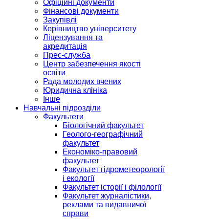
Офіційні документи
Фінансові документи
Закупівлі
Керівництво університету
Ліцензування та
акредитація
Прес-служба
Центр забезпечення якості
освіти
Рада молодих вчених
Юридична клініка
Інше
Навчальні підрозділи
Факультети
Біологічний факультет
Геолого-географічний
факультет
Економіко-правовий
факультет
Факультет гідрометеорології
і екології
Факультет історії і філології
Факультет журналістики,
реклами та видавничої
справи