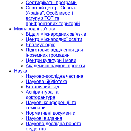
Сертифікатні програми
Освітній центр "Освіта-
Україна". Особливості
вступу з ТОТ та
прифронтових територій
Міжнародні зв'язки
Відділ міжнародних зв’язків
Центр міжнародної освіти
Еразмус офіс
Підготовче відділення для
іноземних громадян
Центри культури і мови
Академічні наукові проекти
Наука
Науково-дослідна частина
Наукова бібліотека
Ботанічний сад
Аспірантура та
докторантура
Наукові конференції та
семінари
Нормативні документи
Наукові видання
Науково-дослідна робота
студентів