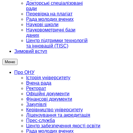
Докторські спеціалізовані
ради
Перевірка на плагіат
Рада молодих вчених
Наукові школи
Науковометричні бази
даних
Центр підтримки технологій
та інновацій (TISC)
Зимовий вступ
Меню
Про ОНУ
Історія університету
Вчена рада
Ректорат
Офіційні документи
Фінансові документи
Закупівлі
Керівництво університету
Ліцензування та акредитація
Прес-служба
Центр забезпечення якості освіти
Рада молодих вчених