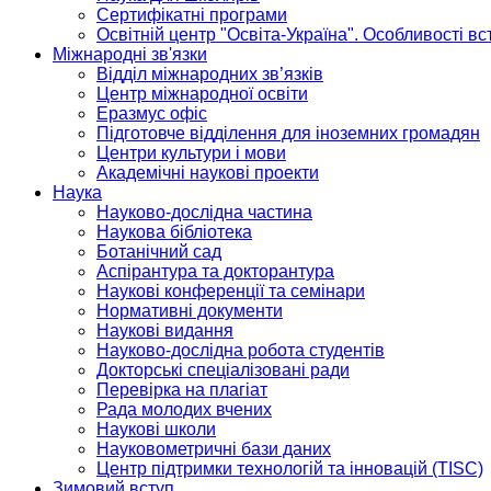
Сертифікатні програми
Освітній центр "Освіта-Україна". Особливості в
Міжнародні зв'язки
Відділ міжнародних зв’язків
Центр міжнародної освіти
Еразмус офіс
Підготовче відділення для іноземних громадян
Центри культури і мови
Академічні наукові проекти
Наука
Науково-дослідна частина
Наукова бібліотека
Ботанічний сад
Аспірантура та докторантура
Наукові конференції та семінари
Нормативні документи
Наукові видання
Науково-дослідна робота студентів
Докторські спеціалізовані ради
Перевірка на плагіат
Рада молодих вчених
Наукові школи
Науковометричні бази даних
Центр підтримки технологій та інновацій (TISC)
Зимовий вступ