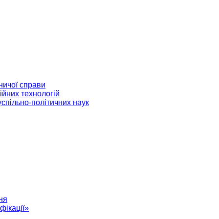
ничої справи
ійних технологій
успільно-політичних наук
ня
фікації»