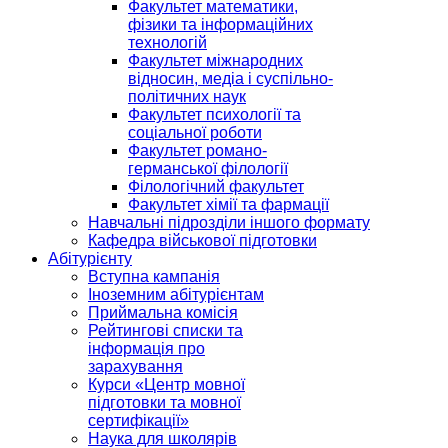
Факультет математики,
фізики та інформаційних
технологій
Факультет міжнародних
відносин, медіа і суспільно-
політичних наук
Факультет психології та
соціальної роботи
Факультет романо-
германської філології
Філологічний факультет
Факультет хімії та фармації
Навчальні підрозділи іншого формату
Кафедра військової підготовки
Абітурієнту
Вступна кампанія
Іноземним абітурієнтам
Приймальна комісія
Рейтингові списки та
інформація про
зарахування
Курси «Центр мовної
підготовки та мовної
сертифікації»
Наука для школярів