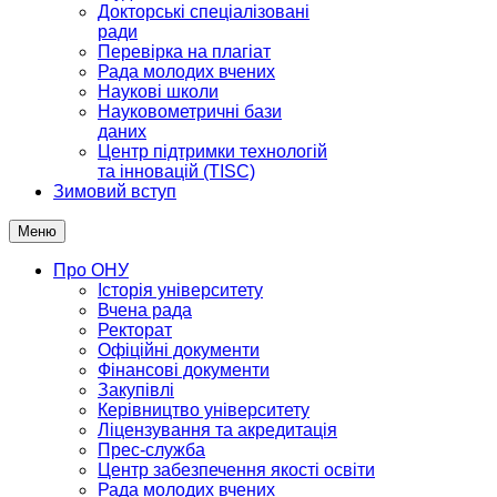
Докторські спеціалізовані
ради
Перевірка на плагіат
Рада молодих вчених
Наукові школи
Науковометричні бази
даних
Центр підтримки технологій
та інновацій (TISC)
Зимовий вступ
Меню
Про ОНУ
Історія університету
Вчена рада
Ректорат
Офіційні документи
Фінансові документи
Закупівлі
Керівництво університету
Ліцензування та акредитація
Прес-служба
Центр забезпечення якості освіти
Рада молодих вчених