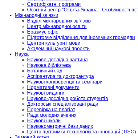
Сертифікатні програми
Освітній центр "Освіта-Україна". Особливості в
Міжнародні зв'язки
Відділ міжнародних зв’язків
Центр міжнародної освіти
Еразмус офіс
Підготовче відділення для іноземних громадян
Центри культури і мови
Академічні наукові проекти
Наука
Науково-дослідна частина
Наукова бібліотека
Ботанічний сад
Аспірантура та докторантура
Наукові конференції та семінари
Нормативні документи
Наукові видання
Науково-дослідна робота студентів
Докторські спеціалізовані ради
Перевірка на плагіат
Рада молодих вчених
Наукові школи
Науковометричні бази даних
Центр підтримки технологій та інновацій (TISC)
Зимовий вступ