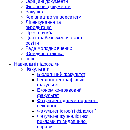
Офіційні документи
Фінансові документи
Закупівлі
Керівництво університету
Ліцензування та
акредитація
Прес-служба
Центр забезпечення якості
освіти
Рада молодих вчених
Юридична клініка
Інше
Навчальні підрозділи
Факультети
Біологічний факультет
Геолого-географічний
факультет
Економіко-правовий
факультет
Факультет гідрометеорології
і екології
Факультет історії і філології
Факультет журналістики,
реклами та видавничої
справи