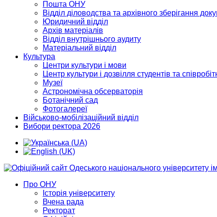
Пошта ОНУ
Відділ діловодства та архівного зберігання док
Юридичний відділ
Архів матеріалів
Відділ внутрішнього аудиту
Матеріальний відділ
Культура
Центри культури і мови
Центр культури і дозвілля студентів та співробіт
Музеї
Астрономічна обсерваторія
Ботанічний сад
Фотогалереї
Військово-мобілізаційний відділ
Вибори ректора 2026
Про ОНУ
Історія університету
Вчена рада
Ректорат