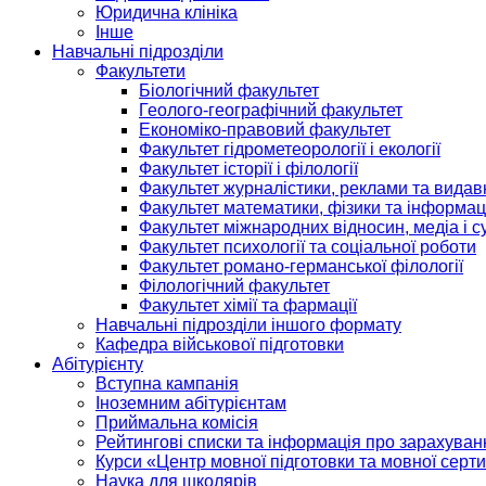
Юридична клініка
Інше
Навчальні підрозділи
Факультети
Біологічний факультет
Геолого-географічний факультет
Економіко-правовий факультет
Факультет гідрометеорології і екології
Факультет історії і філології
Факультет журналістики, реклами та видав
Факультет математики, фізики та інформац
Факультет міжнародних відносин, медіа і с
Факультет психології та соціальної роботи
Факультет романо-германської філології
Філологічний факультет
Факультет хімії та фармації
Навчальні підрозділи іншого формату
Кафедра військової підготовки
Абітурієнту
Вступна кампанія
Іноземним абітурієнтам
Приймальна комісія
Рейтингові списки та інформація про зарахуван
Курси «Центр мовної підготовки та мовної серти
Наука для школярів