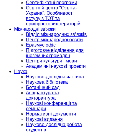
Сертифікатні програми
Освітній центр "Освіта-
Україна". Особливості
вступу з ТОТ та
прифронтових територій
Міжнародні зв'язки
Відділ міжнародних зв’язків
Центр міжнародної освіти
Еразмус офіс
Підготовче відділення для
іноземних громадян
Центри культури і мови
Академічні наукові проекти
Наука
Науково-дослідна частина
Наукова бібліотека
Ботанічний сад
Аспірантура та
докторантура
Наукові конференції та
семінари
Нормативні документи
Наукові видання
Науково-дослідна робота
студентів