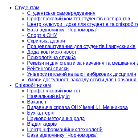
Студентам
Студентське самоврядування
Профспілковий комітет студентів і аспірантів
Центр культури і дозвілля студентів та співробіт
База відпочинку "Чорноморка"
Спорт в ОНУ
Скринька довіри
Працевлаштування для студентів і випускників
Додаткові можливості
Психологічна служба
Реквізити для сплати за навчання та мешкання 
Рейтингові списки
Університетський каталог вибіркових дисциплін
Умови доступності закладу освіти для навчання
Співробітникам
Профспілковий комітет
Навчальний відділ
Вакансії
Видавнича справа ОНУ імені І. І. Мечникова
Бухгалтерія
Науково-методична рада
Відділ кадрів
Центр інформаційних технологій
База відпочинку "Чорноморка"