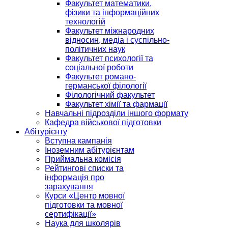
Факультет математики,
фізики та інформаційних
технологій
Факультет міжнародних
відносин, медіа і суспільно-
політичних наук
Факультет психології та
соціальної роботи
Факультет романо-
германської філології
Філологічний факультет
Факультет хімії та фармації
Навчальні підрозділи іншого формату
Кафедра військової підготовки
Абітурієнту
Вступна кампанія
Іноземним абітурієнтам
Приймальна комісія
Рейтингові списки та
інформація про
зарахування
Курси «Центр мовної
підготовки та мовної
сертифікації»
Наука для школярів