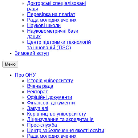
Докторські спеціалізовані
ради
Перевірка на плагіат
Рада молодих вчених
Наукові школи
Науковометричні бази
даних
Центр підтримки технологій
та інновацій (TISC)
Зимовий вступ
Меню
Про ОНУ
Історія університету
Вчена рада
Ректорат
Офіційні документи
Фінансові документи
Закупівлі
Керівництво університету
Ліцензування та акредитація
Прес-служба
Центр забезпечення якості освіти
Рада молодих вчених