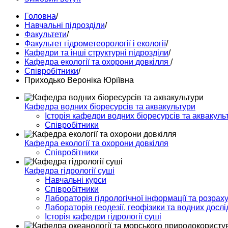
Головна
/
Навчальні підрозділи
/
Факультети
/
Факультет гідрометеорології і екології
/
Кафедри та інші структурні підрозділи
/
Кафедра екології та охорони довкілля
/
Співробітники
/
Приходько Вероніка Юріївна
Кафедра водних біоресурсів та аквакультури
Історія кафедри водних біоресурсів та аквакуль
Співробітники
Кафедра екології та охорони довкілля
Співробітники
Кафедра гідрології суші
Навчальні курси
Співробітники
Лабораторія гідрологічної інформації та розраху
Лабораторія геодезії, геофізики та водних досл
Історія кафедри гідрології суші