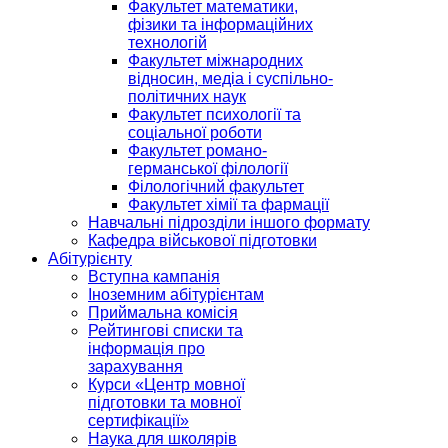
Факультет математики,
фізики та інформаційних
технологій
Факультет міжнародних
відносин, медіа і суспільно-
політичних наук
Факультет психології та
соціальної роботи
Факультет романо-
германської філології
Філологічний факультет
Факультет хімії та фармації
Навчальні підрозділи іншого формату
Кафедра військової підготовки
Абітурієнту
Вступна кампанія
Іноземним абітурієнтам
Приймальна комісія
Рейтингові списки та
інформація про
зарахування
Курси «Центр мовної
підготовки та мовної
сертифікації»
Наука для школярів