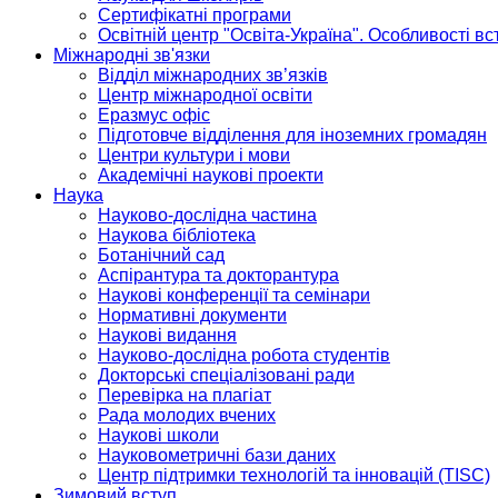
Сертифікатні програми
Освітній центр "Освіта-Україна". Особливості в
Міжнародні зв'язки
Відділ міжнародних зв’язків
Центр міжнародної освіти
Еразмус офіс
Підготовче відділення для іноземних громадян
Центри культури і мови
Академічні наукові проекти
Наука
Науково-дослідна частина
Наукова бібліотека
Ботанічний сад
Аспірантура та докторантура
Наукові конференції та семінари
Нормативні документи
Наукові видання
Науково-дослідна робота студентів
Докторські спеціалізовані ради
Перевірка на плагіат
Рада молодих вчених
Наукові школи
Науковометричні бази даних
Центр підтримки технологій та інновацій (TISC)
Зимовий вступ