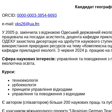
Кандидат географі
ORCID:
0000-0003-3854-6693
e-mail:
vks26@ua.fm
У 2005 р. закінчила з відзнакою Одеський державний екол
працювала на посадах асистента, доцента кафедри прикладно
ОДЕКУ захистила дисертацію на здобуття наукового ступеня
використання природних ресурсів на тему «Комплексна оці
кафедри прикладної екології. З червня 2024 р. працюю на п
Сфера наукових інтересів:
управління та поводження з п
екологічна освіта.
Курси:
техноекологія
урбоекологія
принципи управління відходами
управління та поводження з відходами
Є автором (співавтором) більше 200 наукових праць та пуб
Є учасником міжнародного проекту “Ukrainian German Teachi