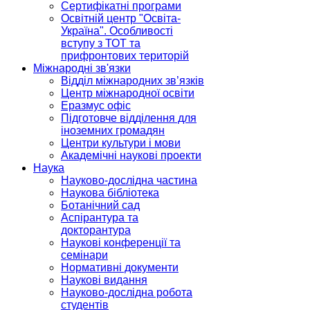
Сертифікатні програми
Освітній центр "Освіта-
Україна". Особливості
вступу з ТОТ та
прифронтових територій
Міжнародні зв'язки
Відділ міжнародних зв’язків
Центр міжнародної освіти
Еразмус офіс
Підготовче відділення для
іноземних громадян
Центри культури і мови
Академічні наукові проекти
Наука
Науково-дослідна частина
Наукова бібліотека
Ботанічний сад
Аспірантура та
докторантура
Наукові конференції та
семінари
Нормативні документи
Наукові видання
Науково-дослідна робота
студентів