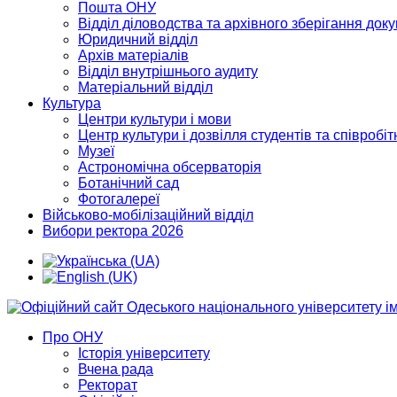
Пошта ОНУ
Відділ діловодства та архівного зберігання док
Юридичний відділ
Архів матеріалів
Відділ внутрішнього аудиту
Матеріальний відділ
Культура
Центри культури і мови
Центр культури і дозвілля студентів та співробіт
Музеї
Астрономічна обсерваторія
Ботанічний сад
Фотогалереї
Військово-мобілізаційний відділ
Вибори ректора 2026
Про ОНУ
Історія університету
Вчена рада
Ректорат