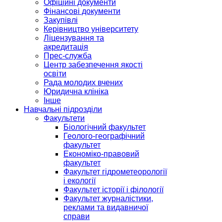
Офіційні документи
Фінансові документи
Закупівлі
Керівництво університету
Ліцензування та
акредитація
Прес-служба
Центр забезпечення якості
освіти
Рада молодих вчених
Юридична клініка
Інше
Навчальні підрозділи
Факультети
Біологічний факультет
Геолого-географічний
факультет
Економіко-правовий
факультет
Факультет гідрометеорології
і екології
Факультет історії і філології
Факультет журналістики,
реклами та видавничої
справи