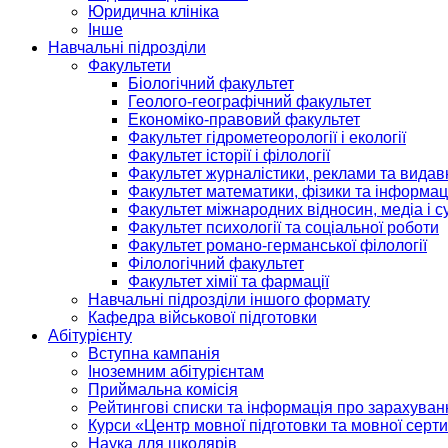
Юридична клініка
Інше
Навчальні підрозділи
Факультети
Біологічний факультет
Геолого-географічний факультет
Економіко-правовий факультет
Факультет гідрометеорології і екології
Факультет історії і філології
Факультет журналістики, реклами та видав
Факультет математики, фізики та інформац
Факультет міжнародних відносин, медіа і с
Факультет психології та соціальної роботи
Факультет романо-германської філології
Філологічний факультет
Факультет хімії та фармації
Навчальні підрозділи іншого формату
Кафедра військової підготовки
Абітурієнту
Вступна кампанія
Іноземним абітурієнтам
Приймальна комісія
Рейтингові списки та інформація про зарахуван
Курси «Центр мовної підготовки та мовної серти
Наука для школярів