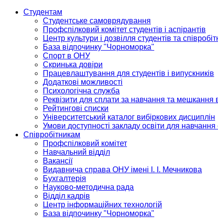
Студентам
Студентське самоврядування
Профспілковий комітет студентів і аспірантів
Центр культури і дозвілля студентів та співробіт
База відпочинку "Чорноморка"
Спорт в ОНУ
Скринька довіри
Працевлаштування для студентів і випускників
Додаткові можливості
Психологічна служба
Реквізити для сплати за навчання та мешкання 
Рейтингові списки
Університетський каталог вибіркових дисциплін
Умови доступності закладу освіти для навчання
Співробітникам
Профспілковий комітет
Навчальний відділ
Вакансії
Видавнича справа ОНУ імені І. І. Мечникова
Бухгалтерія
Науково-методична рада
Відділ кадрів
Центр інформаційних технологій
База відпочинку "Чорноморка"