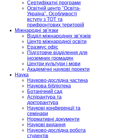
Сертифікатні програми
Освітній центр "Освіта-
Україна". Особливості
вступу з ТОТ та
прифронтових територій
Міжнародні зв'язки
Відділ міжнародних зв’язків
Центр міжнародної освіти
Еразмус офіс
Підготовче відділення для
іноземних громадян
Центри культури і мови
Академічні наукові проекти
Наука
Науково-дослідна частина
Наукова бібліотека
Ботанічний сад
Аспірантура та
докторантура
Наукові конференції та
семінари
Нормативні документи
Наукові видання
Науково-дослідна робота
студентів