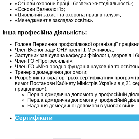
«Основи охорони праці і безпека життєдіяльності»;
«Основи Валеології»;
«Цивільний захист та охорона праці в галузі»;
«Менеджмент в закладах освіти».
Інша професійна діяльність:
Голова Первинної профспілкової організації працівник
Член Вченої ради ОНУ імені І.І. Мечникова;
Заступник завідувача кафедри фізіології, здоров'я і 
Член ГО «Прогресильні»;
Член ГО «Міжнародна фундація науковців та освітян
Тренер з домедичної допомоги;
Розробник та куратор трьох сертифікатних програм (
вимог Постанови Кабінету Міністрів України від 21 с
працівників»):
Перша домедична допомога у професійній діяль
Перша домедична допомога у професійній діяль
Надання домедичної допомоги в умовах війни.
Сертифікати