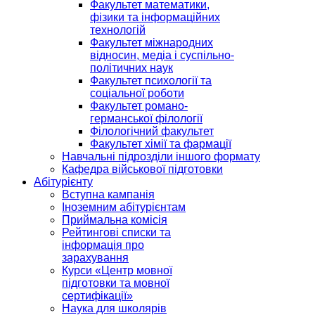
Факультет математики,
фізики та інформаційних
технологій
Факультет міжнародних
відносин, медіа і суспільно-
політичних наук
Факультет психології та
соціальної роботи
Факультет романо-
германської філології
Філологічний факультет
Факультет хімії та фармації
Навчальні підрозділи іншого формату
Кафедра військової підготовки
Абітурієнту
Вступна кампанія
Іноземним абітурієнтам
Приймальна комісія
Рейтингові списки та
інформація про
зарахування
Курси «Центр мовної
підготовки та мовної
сертифікації»
Наука для школярів