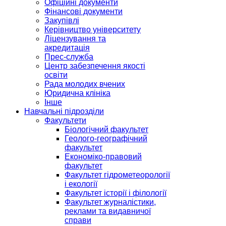
Офіційні документи
Фінансові документи
Закупівлі
Керівництво університету
Ліцензування та
акредитація
Прес-служба
Центр забезпечення якості
освіти
Рада молодих вчених
Юридична клініка
Інше
Навчальні підрозділи
Факультети
Біологічний факультет
Геолого-географічний
факультет
Економіко-правовий
факультет
Факультет гідрометеорології
і екології
Факультет історії і філології
Факультет журналістики,
реклами та видавничої
справи