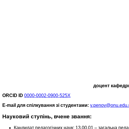
доцент кафедри
ORCID
ID
0000-0002-0900-525X
E-mail для спілкування зі студентами:
v.penov@onu.edu.
Науковий ступінь, вчене звання:
Кандидат педагогічних наук: 13.00.01 – загальна педа