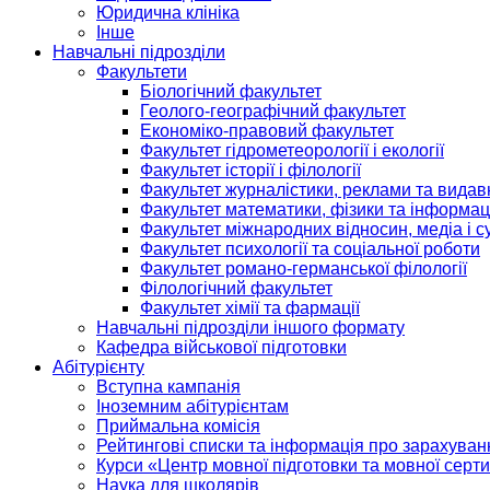
Юридична клініка
Інше
Навчальні підрозділи
Факультети
Біологічний факультет
Геолого-географічний факультет
Економіко-правовий факультет
Факультет гідрометеорології і екології
Факультет історії і філології
Факультет журналістики, реклами та видав
Факультет математики, фізики та інформац
Факультет міжнародних відносин, медіа і с
Факультет психології та соціальної роботи
Факультет романо-германської філології
Філологічний факультет
Факультет хімії та фармації
Навчальні підрозділи іншого формату
Кафедра військової підготовки
Абітурієнту
Вступна кампанія
Іноземним абітурієнтам
Приймальна комісія
Рейтингові списки та інформація про зарахуван
Курси «Центр мовної підготовки та мовної серти
Наука для школярів