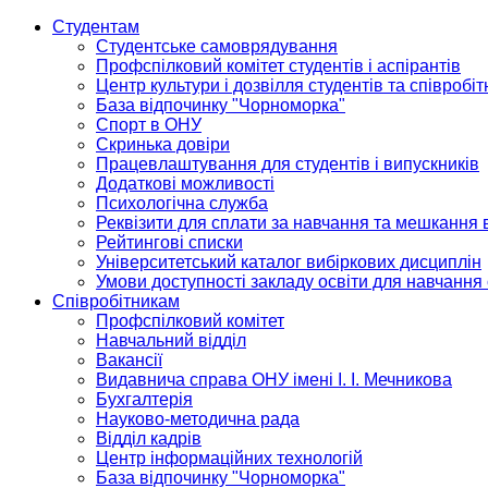
Студентам
Студентське самоврядування
Профспілковий комітет студентів і аспірантів
Центр культури і дозвілля студентів та співробіт
База відпочинку "Чорноморка"
Спорт в ОНУ
Скринька довіри
Працевлаштування для студентів і випускників
Додаткові можливості
Психологічна служба
Реквізити для сплати за навчання та мешкання 
Рейтингові списки
Університетський каталог вибіркових дисциплін
Умови доступності закладу освіти для навчання
Співробітникам
Профспілковий комітет
Навчальний відділ
Вакансії
Видавнича справа ОНУ імені І. І. Мечникова
Бухгалтерія
Науково-методична рада
Відділ кадрів
Центр інформаційних технологій
База відпочинку "Чорноморка"