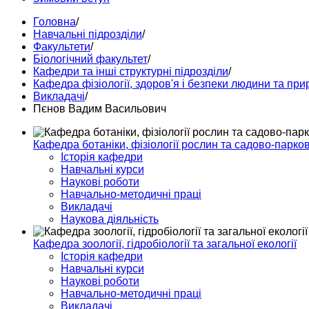
Головна
/
Навчальні підрозділи
/
Факультети
/
Біологічний факультет
/
Кафедри та інші структурні підрозділи
/
Кафедра фізіології, здоров'я і безпеки людини та при
Викладачі
/
Пєнов Вадим Васильович
Кафедра ботаніки, фізіології рослин та садово-парко
Історія кафедри
Навчальні курси
Наукові роботи
Навчально-методичні праці
Викладачі
Наукова діяльність
Кафедра зоології, гідробіології та загальної екології
Історія кафедри
Навчальні курси
Наукові роботи
Навчально-методичні праці
Викладачі