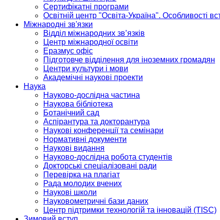
Сертифікатні програми
Освітній центр "Освіта-Україна". Особливості в
Міжнародні зв'язки
Відділ міжнародних зв’язків
Центр міжнародної освіти
Еразмус офіс
Підготовче відділення для іноземних громадян
Центри культури і мови
Академічні наукові проекти
Наука
Науково-дослідна частина
Наукова бібліотека
Ботанічний сад
Аспірантура та докторантура
Наукові конференції та семінари
Нормативні документи
Наукові видання
Науково-дослідна робота студентів
Докторські спеціалізовані ради
Перевірка на плагіат
Рада молодих вчених
Наукові школи
Науковометричні бази даних
Центр підтримки технологій та інновацій (TISC)
Зимовий вступ