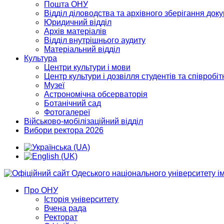
Пошта ОНУ
Відділ діловодства та архівного зберігання док
Юридичний відділ
Архів матеріалів
Відділ внутрішнього аудиту
Матеріальний відділ
Культура
Центри культури і мови
Центр культури і дозвілля студентів та співробіт
Музеї
Астрономічна обсерваторія
Ботанічний сад
Фотогалереї
Військово-мобілізаційний відділ
Вибори ректора 2026
Про ОНУ
Історія університету
Вчена рада
Ректорат