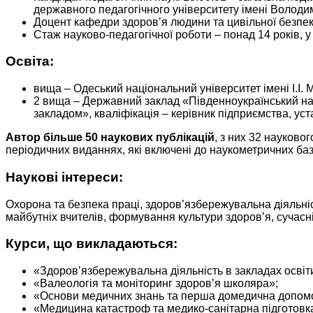
державного педагогічного університету імені Волод
Доцент кафедри здоров’я людини та цивільної безпек
Стаж науково-педагогічної роботи – понад 14 років, у
Освіта:
вища – Одеський національний університет імені І.І. Ме
2 вища – Державний заклад «Південноукраїнський нац
закладом», кваліфікація – керівник підприємства, уста
Автор більше 50 наукових публікацій
, з них 32 науково
періодичних виданнях, які включені до наукометричних баз
Наукові інтереси:
Охорона та безпека праці, здоров’язбережувальна діяльні
майбутніх вчителів, формування культури здоров’я, сучасн
Курси, що викладаються:
«Здоров’язбережувальна діяльність в закладах освіт
«Валеологія та моніторинг здоров’я школяра»;
«Основи медичних знань та перша домедична допом
«Медицина катастроф та медико-санітарна підготовк