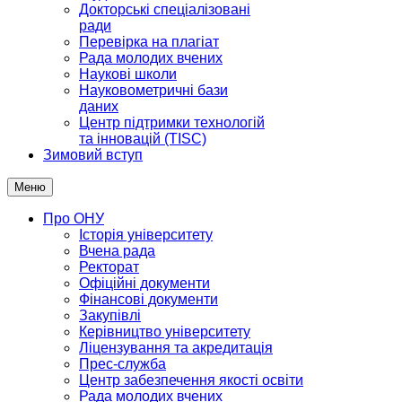
Докторські спеціалізовані
ради
Перевірка на плагіат
Рада молодих вчених
Наукові школи
Науковометричні бази
даних
Центр підтримки технологій
та інновацій (TISC)
Зимовий вступ
Меню
Про ОНУ
Історія університету
Вчена рада
Ректорат
Офіційні документи
Фінансові документи
Закупівлі
Керівництво університету
Ліцензування та акредитація
Прес-служба
Центр забезпечення якості освіти
Рада молодих вчених