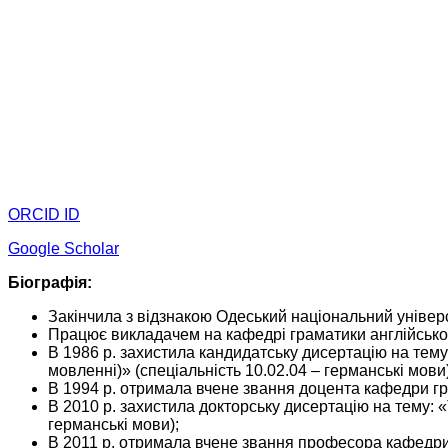
ORCID ID
Google Scholar
Біографія:
Закінчила з відзнакою Одеський національний універси
Працює викладачем на кафедрі граматики англійсько
В 1986 р. захистила кандидатську дисертацію на тему:
мовленні)» (спеціальність 10.02.04 – германські мови)
В 1994 р. отримала вчене звання доцента кафедри гр
В 2010 р. захистила докторську дисертацію на тему: 
германські мови);
В 2011 р. отримала вчене звання професора кафедри 