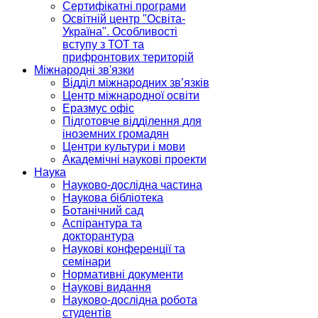
Сертифікатні програми
Освітній центр "Освіта-
Україна". Особливості
вступу з ТОТ та
прифронтових територій
Міжнародні зв'язки
Відділ міжнародних зв’язків
Центр міжнародної освіти
Еразмус офіс
Підготовче відділення для
іноземних громадян
Центри культури і мови
Академічні наукові проекти
Наука
Науково-дослідна частина
Наукова бібліотека
Ботанічний сад
Аспірантура та
докторантура
Наукові конференції та
семінари
Нормативні документи
Наукові видання
Науково-дослідна робота
студентів