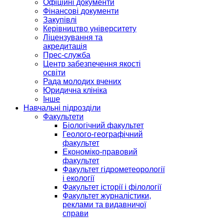
Офіційні документи
Фінансові документи
Закупівлі
Керівництво університету
Ліцензування та
акредитація
Прес-служба
Центр забезпечення якості
освіти
Рада молодих вчених
Юридична клініка
Інше
Навчальні підрозділи
Факультети
Біологічний факультет
Геолого-географічний
факультет
Економіко-правовий
факультет
Факультет гідрометеорології
і екології
Факультет історії і філології
Факультет журналістики,
реклами та видавничої
справи