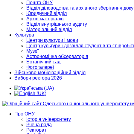
Пошта ОНУ
Відділ діловодства та архівного зберігання док
Юридичний відділ
Архів матеріалів
Відділ внутрішнього аудиту
Матеріальний відділ
Культура
Центри культури і мови
Центр культури і дозвілля студентів та співробіт
Музеї
Астрономічна обсерваторія
Ботанічний сад
Фотогалереї
Військово-мобілізаційний відділ
Вибори ректора 2026
Про ОНУ
Історія університету
Вчена рада
Ректорат