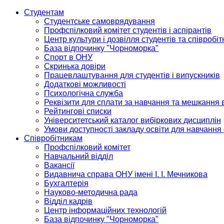
Студентам
Студентське самоврядування
Профспілковий комітет студентів і аспірантів
Центр культури і дозвілля студентів та співробіт
База відпочинку "Чорноморка"
Спорт в ОНУ
Скринька довіри
Працевлаштування для студентів і випускників
Додаткові можливості
Психологічна служба
Реквізити для сплати за навчання та мешкання 
Рейтингові списки
Університетський каталог вибіркових дисциплін
Умови доступності закладу освіти для навчання
Співробітникам
Профспілковий комітет
Навчальний відділ
Вакансії
Видавнича справа ОНУ імені І. І. Мечникова
Бухгалтерія
Науково-методична рада
Відділ кадрів
Центр інформаційних технологій
База відпочинку "Чорноморка"