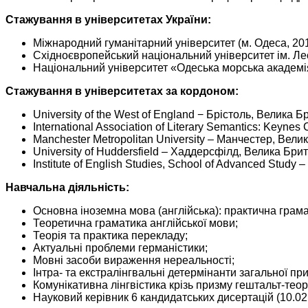
Стажування в університетах України:
Міжнародний гуманітарний університет (м. Одеса, 201
Східноєвропейський національний університет ім. Лесі
Національний університет «Одеська морська академія»
Стажування в університетах за кордоном:
University of the West of England − Брістоль, Велика Б
International Association of Literary Semantics: Keynes
Manchester Metropolitan University ­­‒ Манчестер, Вели
University of Huddersfield – Хаддерсфілд, Велика Брит
Institute of English Studies, School of Advanced Study
Навчальна діяльність:
Основна іноземна мова (англійська): практична грама
Теоретична граматика англійської мови;
Теорія та практика перекладу;
Актуальні проблеми германістики;
Мовні засоби вираження нереальності;
Інтра- та екстралінгвальні детермінанти загальної пр
Комунікативна лінгвістика крізь призму гештальт-теорії
Науковий керівник 6 кандидатських дисертацій (10.02.