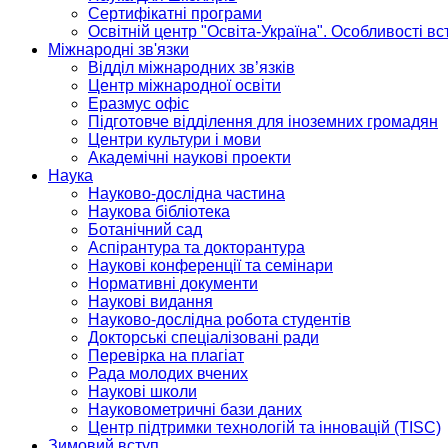
Сертифікатні програми
Освітній центр "Освіта-Україна". Особливості в
Міжнародні зв'язки
Відділ міжнародних зв’язків
Центр міжнародної освіти
Еразмус офіс
Підготовче відділення для іноземних громадян
Центри культури і мови
Академічні наукові проекти
Наука
Науково-дослідна частина
Наукова бібліотека
Ботанічний сад
Аспірантура та докторантура
Наукові конференції та семінари
Нормативні документи
Наукові видання
Науково-дослідна робота студентів
Докторські спеціалізовані ради
Перевірка на плагіат
Рада молодих вчених
Наукові школи
Науковометричні бази даних
Центр підтримки технологій та інновацій (TISC)
Зимовий вступ