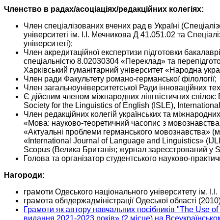
Членство в радах/асоціаціях/редакційних колегіях:
Член спеціалізованих вчених рад в Україні (Спеціалі
університеті ім. І.І. Мечникова Д 41.051.02 та Спеці
університеті);
Член акредитаційної експертизи підготовки бакалаврі
спеціальністю 8.02030304 «Переклад» та перепідгото
Харківський гуманітарний університет «Народна украї
Член ради Факультету романо-германської філології;
Член загальноуніверситетської Ради інноваційних тех
Є дійсним членом міжнародних лінгвістичних спілок: BAA
Society for the Linguistics of English (ISLE), Internati
Член редакційних колегій українських та міжнародних
«Мова: науково-теоретичний часопис з мовознавства» 
«Актуальні проблеми германського мовознавства» (м. Ч
«International Journal of Language and Linguistics» (IJ
Scopus (Велика Британія; журнал зареєстрований у Sco
Голова та організатор студентського науково-практич
Нагороди:
грамоти Одеського національного університету ім. І.І
грамота облдержадміністрації Одеської області (2010
Грамоти як автору навчальних посібників "The Use of
видання 2021-2023 років» (2 місце) на Всеукраїнсько