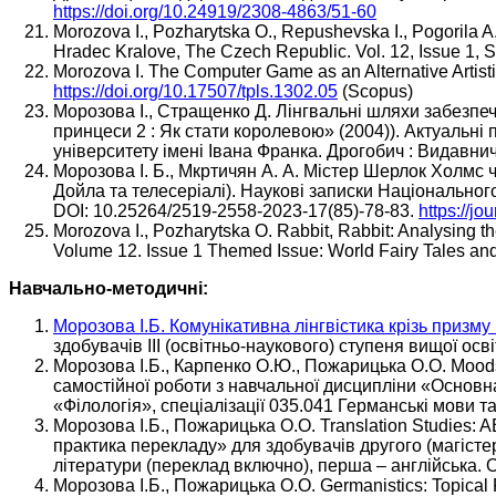
https://doi.org/10.24919/2308-4863/51-60
Morozova I., Pozharytska O., Repushevska I., Pogorila A.
Hradec Kralove, The Czech Republic. Vol. 12, Issue 1, 
Morozova I. The Computer Game as an Alternative Artistic
https://doi.org/10.17507/tpls.1302.05
(Scopus)
Морозова І., Стращенко Д. Лінгвальні шляхи забезпеч
принцеси 2 : Як стати королевою» (2004)). Актуальні
університету імені Івана Франка. Дрогобич : Видавничи
Морозова І. Б., Мкртичян А. А. Містер Шерлок Холмс 
Дойла та телесеріалі). Наукові записки Національного
DOI: 10.25264/2519-2558-2023-17(85)-78-83.
https://jo
Morozova I., Pozharytska O. Rabbit, Rabbit: Analysing th
Volume 12. Issue 1 Themed Issue: World Fairy Tales and
Навчально-методичні:
Морозова І.Б. Комунікативна лінгвістика крізь призму 
здобувачів ІІІ (освітньо-наукового) ступеня вищої осві
Морозова І.Б., Карпенко О.Ю., Пожарицька О.О. Moods 
самостійної роботи з навчальної дисципліни «Основна 
«Філологія», спеціалізації 035.041 Германські мови та
Морозова І.Б., Пожарицька О.О. Translation Studies: 
практика перекладу» для здобувачів другого (магістер
літератури (переклад включно), перша – англійська. Од
Морозова І.Б., Пожарицька О.О. Germanistics: Topical