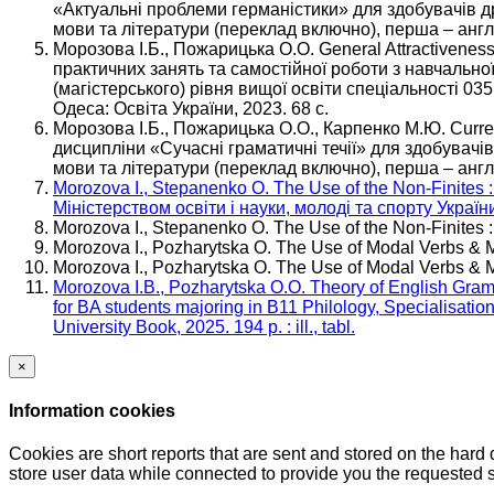
«Актуальні проблеми германістики» для здобувачів дру
мови та літератури (переклад включно), перша – англі
Морозова І.Б., Пожарицька О.О. General Attractiveness
практичних занять та самостійної роботи з навчальної
(магістерського) рівня вищої освіти спеціальності 03
Одеса: Освіта України, 2023. 68 с.
Морозова І.Б., Пожарицька О.О., Карпенко М.Ю. Сurren
дисципліни «Сучасні граматичні течії» для здобувачів 
мови та літератури (переклад включно), перша – англі
Morozova I., Stepanenko O. The Use of the Non-Finites 
Міністерством освіти і науки, молоді та спорту України
Morozova I., Stepanenko O. The Use of the Non-Finites :
Morozova I., Pozharytska O. The Use of Modal Verbs & Mo
Morozova I., Pozharytska O. The Use of Modal Verbs & M
Morozova I.B., Pozharytska O.O. Theory of English Gra
for BA students majoring in B11 Philology, Specialisati
University Book, 2025. 194 p. : ill., tabl.
×
Information cookies
Cookies are short reports that are sent and stored on the hard
store user data while connected to provide you the requested