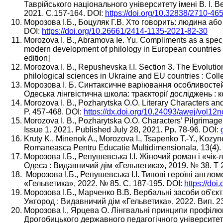
Таврійського національного університету імені В. І. 
2021. С.157-164. DOI:
https://doi.org/10.32838/2710-46
Морозова І.Б., Боцуляк Г.В. Хто говорить: людина аб
DOI:
https://doi.org/10.26661/2414-1135-2021-82-30
Morozova I. B., Abramova Ie. Yu. Compliments as a speci
modern development of philology in European countries :
edition]
Morozova І. B., Repushevska І.І. Section 3. The Evoluti
philological sciences in Ukraine and EU countries : Collec
Морозова І. Б. Синтаксичне варіювання особливостей м
Одеська лінгвістична школа: траєкторії досліджень : к
Morozova I. B., Pozharytska O.O. Literary Characters and
P. 457-468. DOI:
https://dx.doi.org/10.24093/awej/vol12
Morozova I. B., Pozharytska O.O. Characters’ Pilgrimage
Issue 1. 2021. Published July 28, 2021. Pp. 78-96. DOI:
Kruty K., Minenok A., Morozova I., Tsapenko T.-Y., Kozy
Romaneasca Pentru Educatie Multidimensionala, 13(4).
Морозова І.Б., Репушевська І.І. Жіночий роман і «чік-
Одеса : Видавничий дім «Гельветика», 2019. № 38. Т 2
Морозова І.Б., Репушевська І.І. Типові героїні англ
«Гельветика», 2022. № 85. С. 187-195. DOI:
https://do
Морозова І.Б., Марченко В.В. Вербальні засоби об'єктив
Ужгород : Видавничий дім «Гельветика», 2022. Вип. 23.
Морозова І., Ярцева О. Лінгвальні принципи профілюв
Дрогобицького державного педагогічного університету 