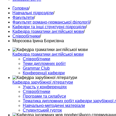
Головна
/
Навчальні підрозділи
/
Факультети
/
Факультет романо-германської філології
/
Кафедри та інші структурні підрозділи
/
Кафедра граматики англійської мови
/
Співробітники
/
Морозова Ірина Борисівна
Кафедра граматики англійської мови
Співробітники
Теми дипломних робіт
Grammar Club
Конференції кафедри
Кафедра зарубіжної літератури
Участь у конференціях
Співробітники
Програми та силабуси
Тематика дипломних робіт кафедри зарубіжної 
Навчально-методичні матеріали
Студентський гурток