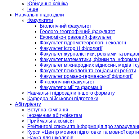
Юридична клініка
Інше
Навчальні підрозділи
Факультети
Біологічний факультет
Геолого-географічний факультет
Економіко-правовий факультет
Факультет гідрометеорології і екології
Факультет історії і філології
Факультет журналістики, реклами та видав
Факультет математики, фізики та інформац
Факультет міжнародних відносин, медіа і с
Факультет психології та соціальної роботи
Факультет романо-германської філології
Філологічний факультет
Факультет хімії та фармації
Навчальні підрозділи іншого формату
Кафедра військової підготовки
Абітурієнту
Вступна кампанія
Іноземним абітурієнтам
Приймальна комісія
Рейтингові списки та інформація про зарахуван
Курси «Центр мовної підготовки та мовної серти
Наука для школярів