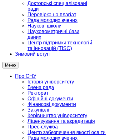
Докторські спеціалізовані
ради
Перевірка на плагіат
Рада молодих вчених
Наукові школи
Науковометричні бази
даних
Центр підтримки технологій
та інновацій (TISC)
Зимовий вступ
Меню
Про ОНУ
Історія університету
Вчена рада
Ректорат
Офіційні документи
Фінансові документи
Закупівлі
Керівництво університету
Ліцензування та акредитація
Прес-служба
Центр забезпечення якості освіти
Рада молодих вчених