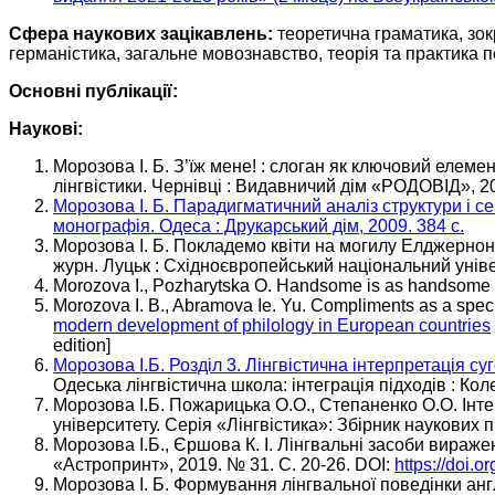
Сфера наукових зацікавлень:
теоретична граматика, зокр
германістика, загальне мовознавство, теорія та практика 
Основні публікації:
Наукові:
Морозова І. Б. З’їж мене! : слоган як ключовий еле
лінгвістики. Чернівці : Видавничий дім «РОДОВІД», 201
Морозова І. Б. Парадигматичний аналіз структури і се
монографія. Одеса : Друкарський дім, 2009. 384 с.
Морозова І. Б. Покладемо квіти на могилу Елджернона
журн. Луцьк : Східноєвропейський національний універ
Morozova I., Pozharytska O. Handsome is as handsome
Morozova I. B., Abramova Ie. Yu. Compliments as a speci
modern development of philology in European countries
edition]
Морозова І.Б. Розділ 3. Лінгвістична інтерпретація с
Одеська лінгвістична школа: інтеграція підходів : Кол
Морозова І.Б. Пожарицька О.О., Степаненко О.О. Інт
університету. Серія «Лінгвістика»: Збірник наукових 
Морозова І.Б., Єршова К. І. Лінгвальні засоби вираж
«Астропринт», 2019. № 31. С. 20-26. DOI:
https://doi.
Морозова І. Б. Формування лінгвальної поведінки анг