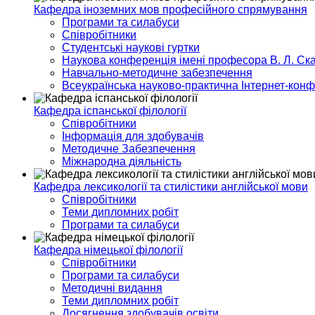
Кафедра іноземних мов професійного спрямування
Програми та силабуси
Співробітники
Студентські наукові гуртки
Наукова конференція імені професора В. Л. Ска
Навчально-методичне забезпечення
Всеукраїнська науково-практична Інтернет-кон
Кафедра іспанської філології
Співробітники
Інформація для здобувачів
Методичне Забезпечення
Міжнародна діяльність
Кафедра лексикології та стилістики англійської мови
Співробітники
Теми дипломних робіт
Програми та силабуси
Кафедра німецької філології
Співробітники
Програми та силабуси
Методичні видання
Теми дипломних робіт
Досягнення здобувачів освіти