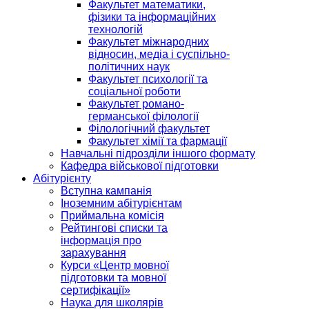
Факультет математики,
фізики та інформаційних
технологій
Факультет міжнародних
відносин, медіа і суспільно-
політичних наук
Факультет психології та
соціальної роботи
Факультет романо-
германської філології
Філологічний факультет
Факультет хімії та фармації
Навчальні підрозділи іншого формату
Кафедра військової підготовки
Абітурієнту
Вступна кампанія
Іноземним абітурієнтам
Приймальна комісія
Рейтингові списки та
інформація про
зарахування
Курси «Центр мовної
підготовки та мовної
сертифікації»
Наука для школярів