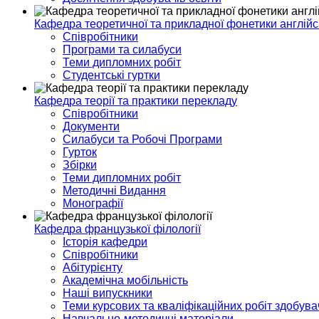
Кафедра теоретичної та прикладної фонетики англійс
Співробітники
Програми та силабуси
Теми дипломних робіт
Студентські гуртки
Кафедра теорії та практики перекладу
Співробітники
Документи
Силабуси та Робочі Програми
Гурток
Збірки
Теми дипломних робіт
Методичні Видання
Монографії
Кафедра французької філології
Історія кафедри
Співробітники
Абітурієнту
Академічна мобільність
Наші випускники
Теми курсових та кваліфікаційних робіт здобувач
Навчально-методичні матеріали