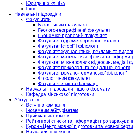
Юридична клініка
Інше
Навчальні підрозділи
Факультети
Біологічний факультет
Геолого-географічний факультет
Економіко-правовий факультет
Факультет гідрометеорології і екології
Факультет історії і філології
Факультет журналістики, реклами та видав
Факультет математики, фізики та інформац
Факультет міжнародних відносин, медіа і с
Факультет психології та соціальної роботи
Факультет романо-германської філології
Філологічний факультет
Факультет хімії та фармації
Навчальні підрозділи іншого формату
Кафедра військової підготовки
Абітурієнту
Вступна кампанія
Іноземним абітурієнтам
Приймальна комісія
Рейтингові списки та інформація про зарахуван
Курси «Центр мовної підготовки та мовної серти
Наука для школярів