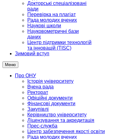
Докторські спеціалізовані
ради
Перевірка на плагіат
Рада молодих вчених
Наукові школи
Науковометричні бази
даних
Центр підтримки технологій
та інновацій (TISC)
Зимовий вступ
Меню
Про ОНУ
Історія університету
Вчена рада
Ректорат
Офіційні документи
Фінансові документи
Закупівлі
Керівництво університету
Ліцензування та акредитація
Прес-служба
Центр забезпечення якості освіти
Рада молодих вчених