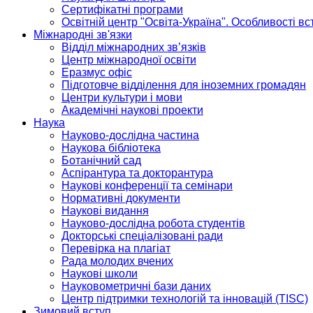
Сертифікатні програми
Освітній центр "Освіта-Україна". Особливості в
Міжнародні зв'язки
Відділ міжнародних зв’язків
Центр міжнародної освіти
Еразмус офіс
Підготовче відділення для іноземних громадян
Центри культури і мови
Академічні наукові проекти
Наука
Науково-дослідна частина
Наукова бібліотека
Ботанічний сад
Аспірантура та докторантура
Наукові конференції та семінари
Нормативні документи
Наукові видання
Науково-дослідна робота студентів
Докторські спеціалізовані ради
Перевірка на плагіат
Рада молодих вчених
Наукові школи
Науковометричні бази даних
Центр підтримки технологій та інновацій (TISC)
Зимовий вступ