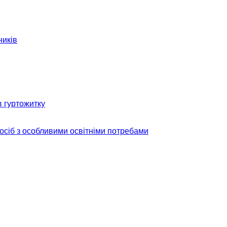
ників
в гуртожитку
 осіб з особливими освітніми потребами