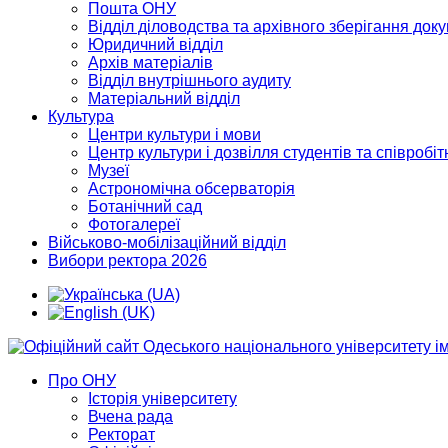
Пошта ОНУ
Відділ діловодства та архівного зберігання док
Юридичний відділ
Архів матеріалів
Відділ внутрішнього аудиту
Матеріальний відділ
Культура
Центри культури і мови
Центр культури і дозвілля студентів та співробіт
Музеї
Астрономічна обсерваторія
Ботанічний сад
Фотогалереї
Військово-мобілізаційний відділ
Вибори ректора 2026
Про ОНУ
Історія університету
Вчена рада
Ректорат