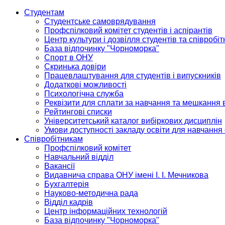
Студентам
Студентське самоврядування
Профспілковий комітет студентів і аспірантів
Центр культури і дозвілля студентів та співробіт
База відпочинку "Чорноморка"
Спорт в ОНУ
Скринька довіри
Працевлаштування для студентів і випускників
Додаткові можливості
Психологічна служба
Реквізити для сплати за навчання та мешкання 
Рейтингові списки
Університетський каталог вибіркових дисциплін
Умови доступності закладу освіти для навчання
Співробітникам
Профспілковий комітет
Навчальний відділ
Вакансії
Видавнича справа ОНУ імені І. І. Мечникова
Бухгалтерія
Науково-методична рада
Відділ кадрів
Центр інформаційних технологій
База відпочинку "Чорноморка"