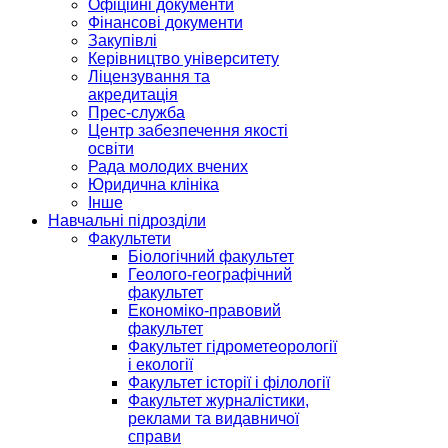
Офіційні документи
Фінансові документи
Закупівлі
Керівництво університету
Ліцензування та
акредитація
Прес-служба
Центр забезпечення якості
освіти
Рада молодих вчених
Юридична клініка
Інше
Навчальні підрозділи
Факультети
Біологічний факультет
Геолого-географічний
факультет
Економіко-правовий
факультет
Факультет гідрометеорології
і екології
Факультет історії і філології
Факультет журналістики,
реклами та видавничої
справи