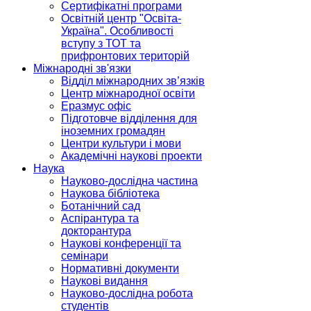
Сертифікатні програми
Освітній центр "Освіта-
Україна". Особливості
вступу з ТОТ та
прифронтових територій
Міжнародні зв'язки
Відділ міжнародних зв’язків
Центр міжнародної освіти
Еразмус офіс
Підготовче відділення для
іноземних громадян
Центри культури і мови
Академічні наукові проекти
Наука
Науково-дослідна частина
Наукова бібліотека
Ботанічний сад
Аспірантура та
докторантура
Наукові конференції та
семінари
Нормативні документи
Наукові видання
Науково-дослідна робота
студентів