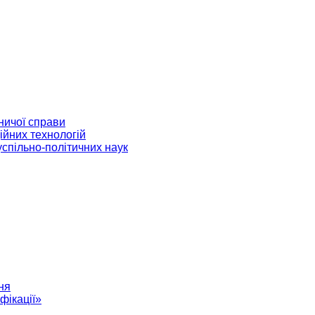
ничої справи
ійних технологій
успільно-політичних наук
ня
фікації»