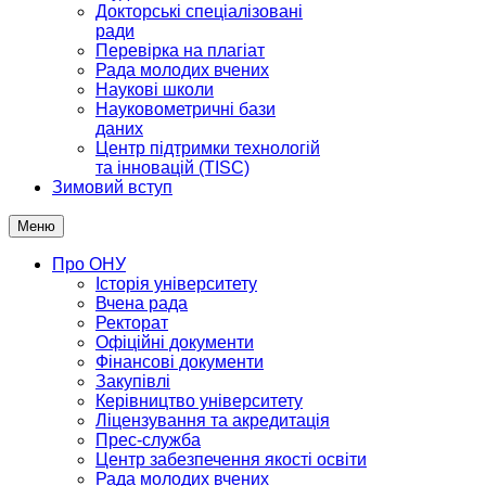
Докторські спеціалізовані
ради
Перевірка на плагіат
Рада молодих вчених
Наукові школи
Науковометричні бази
даних
Центр підтримки технологій
та інновацій (TISC)
Зимовий вступ
Меню
Про ОНУ
Історія університету
Вчена рада
Ректорат
Офіційні документи
Фінансові документи
Закупівлі
Керівництво університету
Ліцензування та акредитація
Прес-служба
Центр забезпечення якості освіти
Рада молодих вчених