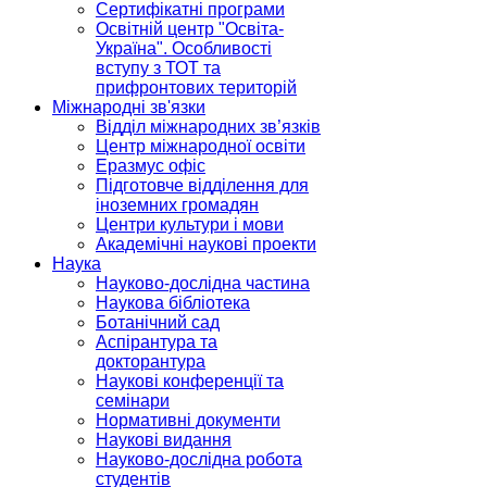
Сертифікатні програми
Освітній центр "Освіта-
Україна". Особливості
вступу з ТОТ та
прифронтових територій
Міжнародні зв'язки
Відділ міжнародних зв’язків
Центр міжнародної освіти
Еразмус офіс
Підготовче відділення для
іноземних громадян
Центри культури і мови
Академічні наукові проекти
Наука
Науково-дослідна частина
Наукова бібліотека
Ботанічний сад
Аспірантура та
докторантура
Наукові конференції та
семінари
Нормативні документи
Наукові видання
Науково-дослідна робота
студентів