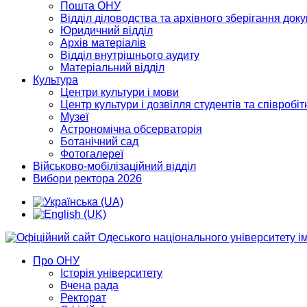
Пошта ОНУ
Відділ діловодства та архівного зберігання док
Юридичний відділ
Архів матеріалів
Відділ внутрішнього аудиту
Матеріальний відділ
Культура
Центри культури і мови
Центр культури і дозвілля студентів та співробіт
Музеї
Астрономічна обсерваторія
Ботанічний сад
Фотогалереї
Військово-мобілізаційний відділ
Вибори ректора 2026
Про ОНУ
Історія університету
Вчена рада
Ректорат