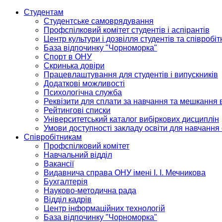
Студентам
Студентське самоврядування
Профспілковий комітет студентів і аспірантів
Центр культури і дозвілля студентів та співробіт
База відпочинку "Чорноморка"
Спорт в ОНУ
Скринька довіри
Працевлаштування для студентів і випускників
Додаткові можливості
Психологічна служба
Реквізити для сплати за навчання та мешкання 
Рейтингові списки
Університетський каталог вибіркових дисциплін
Умови доступності закладу освіти для навчання
Співробітникам
Профспілковий комітет
Навчальний відділ
Вакансії
Видавнича справа ОНУ імені І. І. Мечникова
Бухгалтерія
Науково-методична рада
Відділ кадрів
Центр інформаційних технологій
База відпочинку "Чорноморка"