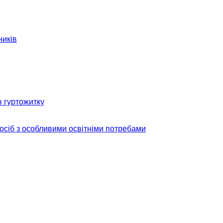
ників
в гуртожитку
 осіб з особливими освітніми потребами