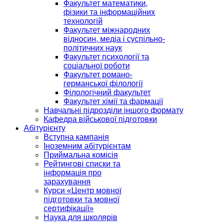
Факультет математики,
фізики та інформаційних
технологій
Факультет міжнародних
відносин, медіа і суспільно-
політичних наук
Факультет психології та
соціальної роботи
Факультет романо-
германської філології
Філологічний факультет
Факультет хімії та фармації
Навчальні підрозділи іншого формату
Кафедра військової підготовки
Абітурієнту
Вступна кампанія
Іноземним абітурієнтам
Приймальна комісія
Рейтингові списки та
інформація про
зарахування
Курси «Центр мовної
підготовки та мовної
сертифікації»
Наука для школярів