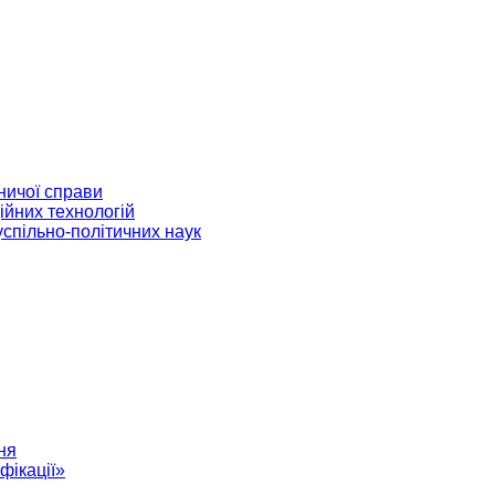
ничої справи
ійних технологій
успільно-політичних наук
ня
фікації»