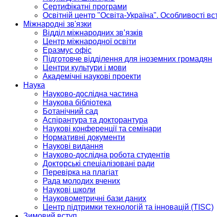
Сертифікатні програми
Освітній центр "Освіта-Україна". Особливості в
Міжнародні зв'язки
Відділ міжнародних зв’язків
Центр міжнародної освіти
Еразмус офіс
Підготовче відділення для іноземних громадян
Центри культури і мови
Академічні наукові проекти
Наука
Науково-дослідна частина
Наукова бібліотека
Ботанічний сад
Аспірантура та докторантура
Наукові конференції та семінари
Нормативні документи
Наукові видання
Науково-дослідна робота студентів
Докторські спеціалізовані ради
Перевірка на плагіат
Рада молодих вчених
Наукові школи
Науковометричні бази даних
Центр підтримки технологій та інновацій (TISC)
Зимовий вступ