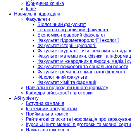
Юридична клініка
Інше
Навчальні підрозділи
Факультети
Біологічний факультет
Геолого-географічний факультет
Економіко-правовий факультет
Факультет гідрометеорології і екології
Факультет історії і філології
Факультет журналістики, реклами та видав
Факультет математики, фізики та інформац
Факультет міжнародних відносин, медіа і с
Факультет психології та соціальної роботи
Факультет романо-германської філології
Філологічний факультет
Факультет хімії та фармації
Навчальні підрозділи іншого формату
Кафедра військової підготовки
Абітурієнту
Вступна кампанія
Іноземним абітурієнтам
Приймальна комісія
Рейтингові списки та інформація про зарахуван
Курси «Центр мовної підготовки та мовної серти
Наука для школярів