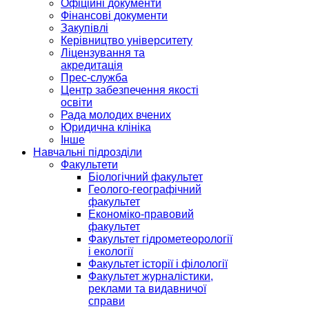
Офіційні документи
Фінансові документи
Закупівлі
Керівництво університету
Ліцензування та
акредитація
Прес-служба
Центр забезпечення якості
освіти
Рада молодих вчених
Юридична клініка
Інше
Навчальні підрозділи
Факультети
Біологічний факультет
Геолого-географічний
факультет
Економіко-правовий
факультет
Факультет гідрометеорології
і екології
Факультет історії і філології
Факультет журналістики,
реклами та видавничої
справи