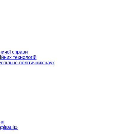
ничої справи
ійних технологій
успільно-політичних наук
ня
фікації»