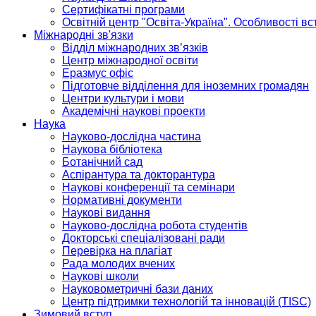
Сертифікатні програми
Освітній центр "Освіта-Україна". Особливості в
Міжнародні зв'язки
Відділ міжнародних зв’язків
Центр міжнародної освіти
Еразмус офіс
Підготовче відділення для іноземних громадян
Центри культури і мови
Академічні наукові проекти
Наука
Науково-дослідна частина
Наукова бібліотека
Ботанічний сад
Аспірантура та докторантура
Наукові конференції та семінари
Нормативні документи
Наукові видання
Науково-дослідна робота студентів
Докторські спеціалізовані ради
Перевірка на плагіат
Рада молодих вчених
Наукові школи
Науковометричні бази даних
Центр підтримки технологій та інновацій (TISC)
Зимовий вступ