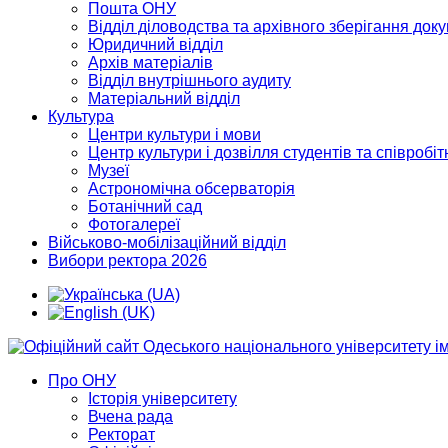
Пошта ОНУ
Відділ діловодства та архівного зберігання док
Юридичний відділ
Архів матеріалів
Відділ внутрішнього аудиту
Матеріальний відділ
Культура
Центри культури і мови
Центр культури і дозвілля студентів та співробіт
Музеї
Астрономічна обсерваторія
Ботанічний сад
Фотогалереї
Військово-мобілізаційний відділ
Вибори ректора 2026
Про ОНУ
Історія університету
Вчена рада
Ректорат