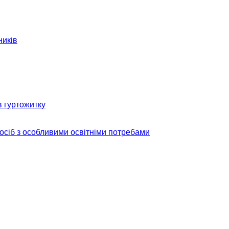
ників
в гуртожитку
 осіб з особливими освітніми потребами