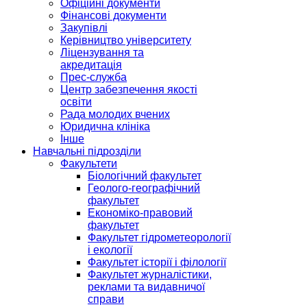
Офіційні документи
Фінансові документи
Закупівлі
Керівництво університету
Ліцензування та
акредитація
Прес-служба
Центр забезпечення якості
освіти
Рада молодих вчених
Юридична клініка
Інше
Навчальні підрозділи
Факультети
Біологічний факультет
Геолого-географічний
факультет
Економіко-правовий
факультет
Факультет гідрометеорології
і екології
Факультет історії і філології
Факультет журналістики,
реклами та видавничої
справи