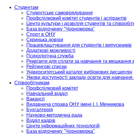
Студентам
Студентське самоврядування
Профспілковий комітет студентів і аспірантів
Центр культури і дозвілля студентів та співробіт
База відпочинку "Чорноморка"
Спорт в ОНУ
Скринька довіри
Працевлаштування для студентів і випускників
Додаткові можливості
Психологічна служба
Реквізити для сплати за навчання та мешкання 
Рейтингові списки
Університетський каталог вибіркових дисциплін
Умови доступності закладу освіти для навчання
Співробітникам
Профспілковий комітет
Навчальний відділ
Вакансії
Видавнича справа ОНУ імені І. І. Мечникова
Бухгалтерія
Науково-методична рада
Відділ кадрів
Центр інформаційних технологій
База відпочинку "Чорноморка"