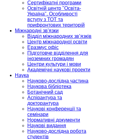
Сертифікатні програми
Освітній центр "Освіта-
Україна". Особливості
вступу з ТОТ та
прифронтових територій
Міжнародні зв'язки
Відділ міжнародних зв’язків
Центр міжнародної освіти
Еразмус офіс
Підготовче відділення для
іноземних громадян
Центри культури і мови
Академічні наукові проекти
Наука
Науково-дослідна частина
Наукова бібліотека
Ботанічний сад
Аспірантура та
докторантура
Наукові конференції та
семінари
Нормативні документи
Наукові видання
Науково-дослідна робота
студентів