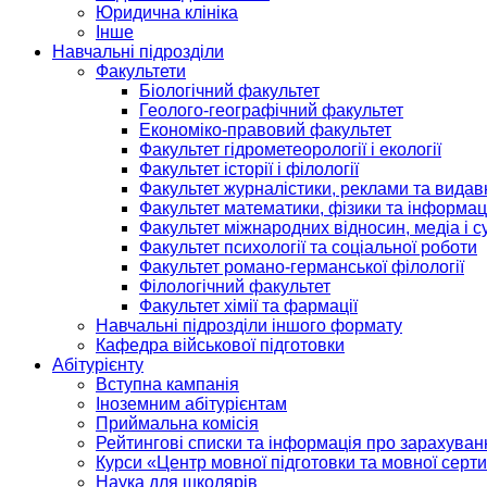
Юридична клініка
Інше
Навчальні підрозділи
Факультети
Біологічний факультет
Геолого-географічний факультет
Економіко-правовий факультет
Факультет гідрометеорології і екології
Факультет історії і філології
Факультет журналістики, реклами та видав
Факультет математики, фізики та інформац
Факультет міжнародних відносин, медіа і с
Факультет психології та соціальної роботи
Факультет романо-германської філології
Філологічний факультет
Факультет хімії та фармації
Навчальні підрозділи іншого формату
Кафедра військової підготовки
Абітурієнту
Вступна кампанія
Іноземним абітурієнтам
Приймальна комісія
Рейтингові списки та інформація про зарахуван
Курси «Центр мовної підготовки та мовної серти
Наука для школярів