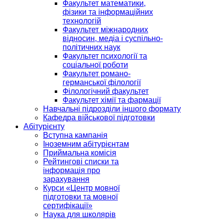
Факультет математики,
фізики та інформаційних
технологій
Факультет міжнародних
відносин, медіа і суспільно-
політичних наук
Факультет психології та
соціальної роботи
Факультет романо-
германської філології
Філологічний факультет
Факультет хімії та фармації
Навчальні підрозділи іншого формату
Кафедра військової підготовки
Абітурієнту
Вступна кампанія
Іноземним абітурієнтам
Приймальна комісія
Рейтингові списки та
інформація про
зарахування
Курси «Центр мовної
підготовки та мовної
сертифікації»
Наука для школярів