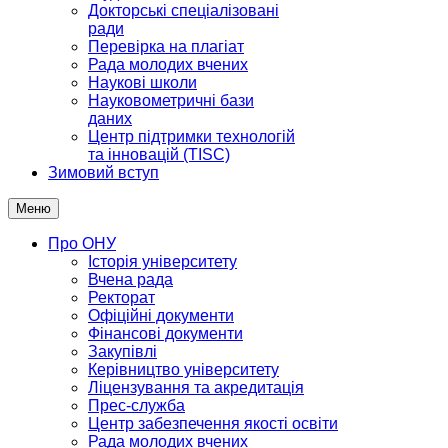
Докторські спеціалізовані
ради
Перевірка на плагіат
Рада молодих вчених
Наукові школи
Науковометричні бази
даних
Центр підтримки технологій
та інновацій (TISC)
Зимовий вступ
Меню
Про ОНУ
Історія університету
Вчена рада
Ректорат
Офіційні документи
Фінансові документи
Закупівлі
Керівництво університету
Ліцензування та акредитація
Прес-служба
Центр забезпечення якості освіти
Рада молодих вчених