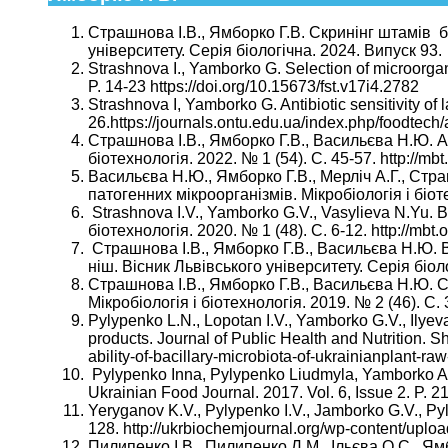
Страшнова І.В., Ямборко Г.В. Скринінг штамів б
університету. Серія біологічна. 2024. Випуск 93.
Strashnova І., Yamborko G. Selection of microorgan
P. 14-23 https://doi.org/10.15673/fst.v17i4.2782
Strashnova І, Yamborko G. Antibiotic sensitivity of 
26.https://journals.ontu.edu.ua/index.php/foodtech
Страшнова І.В., Ямборко Г.В., Васильєва Н.Ю. А
біотехнологія. 2022. № 1 (54). С. 45-57. http://mb
Васильєва Н.Ю., Ямборко Г.В., Мерліч А.Г., Стра
патогенних мікроорганізмів. Мікробіологія і біоте
Strashnova І.V., Yamborko G.V., Vasylieva N.Yu. Biol
біотехнологія. 2020. № 1 (48). С. 6-12. http://mbt
Страшнова І.В., Ямборко Г.В., Васильєва Н.Ю. В
ніш. Вісник Львівського університету. Серія біолог
Страшнова І.В., Ямборко Г.В., Васильєва Н.Ю. С
Мікробіологія і біотехнологія. 2019. № 2 (46). С. 
Pylypenko L.N., Lopotan I.V., Yamborko G.V., Ilyeva
products. Journal of Public Health and Nutrition. S
ability-of-bacillary-microbiota-of-ukrainianplant-ra
Pylypenko Inna, Pylypenko Liudmyla, Yamborko Ann
Ukrainian Food Journal. 2017. Vol. 6, Issue 2
Yeryganov K.V., Pylypenko I.V., Jamborko G.V., Pyl
128. http://ukrbiochemjournal.org/wp-content/up
Пилипенко І.В., Пилипенко Л.М., Ільєва О.С., Ям