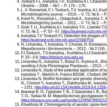
Tovkach F.I., Ivanytsia T.V., Kushkina A.I. Characte
Ukraine. – 2008. – №7. – P. 170 – 175.
L .V. Romaniuk, F. I. Tovkach, T.V. Ivanitsa, A.I. K
Microbiologichny journal. – 2010. – V. 72, № 6. – P
Korol N., Romaniuk L., Ostapchuk A., Ivanytsia T.,
Microbiologichny journal. – 2011. – V. 73, № 2. – P
Gorb T. U., Kushkina A.I. Ivanytsia T.V., Lisenko T.
V. 73, № 2. – P. 53 –57.
https://pubmed.ncbi.nlm.n
Ivanytsia T.V Tovkach F.I. Detection the phages of 
https://pubmed.ncbi.nlm.nih.gov/22308753/
N. Limanska, T. Ivanytsia, Y. Choiset, N. Korotaeva,
Мікробіологія і біотехнологія. – 2012. - № 2 (18). 
F.I.Tovkach., T.V.Ivanytsia., Kushkina A.I.Characte
P. 33 –3 8.
https://dspace.onu.edu.ua
Limanska N., Ivanytsia T., Basul O., Krylova K., Bis
seedling // Acta Phisiologiae Plantarum. – 2013. –
Limanska N. Study of the potential application of l
Ivanytsia T , Merlich A, Franco BDGM , Chobert JM ,
Limanska N. Biofilm formation and genetic diversity
N., Choiset Y., Ivanytsia T., Zlatohurska M., Ivanyt
– 1331.
http://doi.org10.15414jmbfs.2019.8.6.1326
Іваниця В. О., Гудзенко Т. В., Страшнова І. В., В
Т. О., Чабан М. М. Мікробіологічні дослідження
https://dspace.onu.edu.ua/handle/123456789/321
Kharkhota M. Chromogenicity of aerobic spore-formi