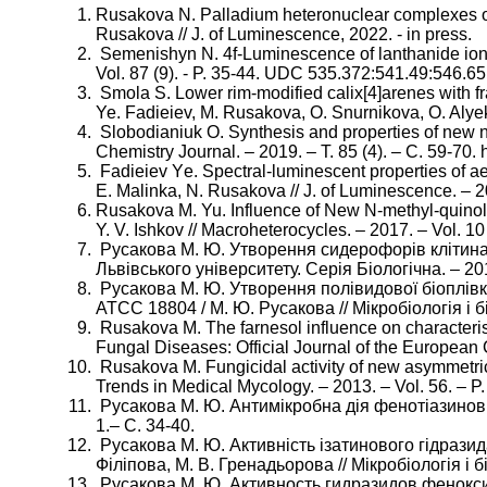
Rusakova N. Palladium heteronuclear complexes of 
Rusakova // J. of Luminescence, 2022. - in press.
Semenishyn N. 4f-Luminescence of lanthanide ions 
Vol. 87 (9). - P. 35-44. UDC 535.372:541.49:546.
Smola S. Lower rim-modified calix[4]arenes with f
Ye. Fadieiev, M. Rusakova, O. Snurnikova, O. Alyek
Slobodianiuk O. Synthesis and properties of new n-
Chemistry Journal. – 2019. – Т. 85 (4). – С. 59-70.
Fadieiev Yе. Spectral-luminescent properties of ae
E. Malinka, N. Rusakova // J. of Luminescence. – 2
Rusakova M. Yu. Influence of New N-methyl-quinoli
Y. V. Ishkov // Macroheterocycles. – 2017. – Vol. 1
Русакова М. Ю. Утворення сидерофорів клітинам
Львівського університету. Серія Біологічна. – 20
Русакова М. Ю. Утворення полівидової біоплівк
АТСС 18804 / М. Ю. Русакова // Мікробіологія і бі
Rusakova M. The farnesol influence on characterist
Fungal Diseases: Official Journal of the European 
Rusakova M. Fungicidal activity of new asymmetrical
Trends in Medical Mycology. – 2013. – Vol. 56. – P
Русакова М. Ю. Антимікробна дія фенотіазинових с
1.– С. 34-40.
Русакова М. Ю. Активність ізатинового гідразида
Філіпова, М. В. Гренадьорова // Мікробіологія і б
Русакова М. Ю. Активность гидразидов феноксиу