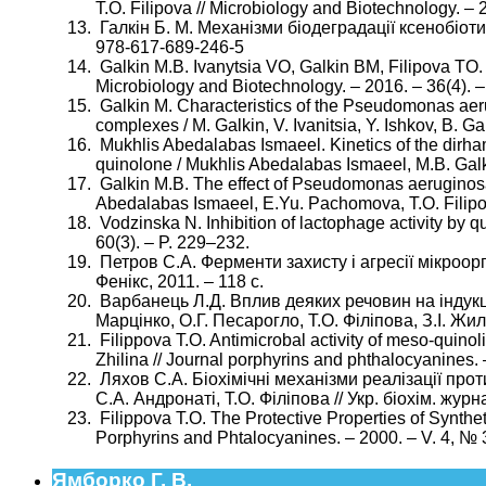
Т.О. Filipova // Microbiology and Biotechnology. – 2
Галкін Б. М. Механізми біодеградації ксенобіотик
978-617-689-246-5
Galkin M.B. Ivanytsia VO, Galkin BM, Filipova TO. B
Microbiology and Biotechnology. – 2016. – 36(4). –
Galkin M. Characteristics of the Pseudomonas aer
complexes / M. Galkin, V. Ivanitsia, Y. Ishkov, B. Ga
Mukhlis Abedalabas Ismaeel. Kinetics of the dirha
quinolone / Mukhlis Abedalabas Ismaeel, M.B. Galk
Galkin М.B. The effect of Pseudomonas aeruginosa 
Abedalabas Ismaeel, E.Yu. Pachomova, T.O. Filipova
Vodzinska N. Inhibition of lactophage activity by qu
60(3). – P. 229–232.
Петров С.А. Ферменти захисту і агресії мікроорг
Фенікс, 2011. – 118 с.
Варбанець Л.Д. Вплив деяких речовин на індукці
Марцінко, О.Г. Песарогло, Т.О. Філіпова, З.І. Жил
Filippova T.O. Antimicrobal activity of meso-quinoli
Zhilina // Journal porphyrins and phthalocyanines. 
Ляхов С.А. Біохімічні механізми реалізації проти
С.А. Андронаті, Т.О. Філіпова // Укр. біохім. журн
Filippova T.O. The Protective Properties of Syntheti
Porphyrins and Phtalocyanines. – 2000. – V. 4, № 
Ямборко Г. В.