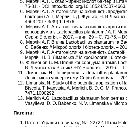
Мерліч А. Г. Склад жирних кислот бактерій штаму E
75-81. - DOI: http://dx.doi.org/10.18524/2307-466
Мерліч А. Г. Антагоністична активність продуктів
бактерій / А. Г. Мерліч, І. Д. Жунько, Н. В Лімансь
4663.2017.3(39).110876
Мерліч А. Г. Антагоністична активність проти фі
консорціумів з Lactobacillus plantarum / А. Г. Мер
Серія: Біологія. – 2017. – вип. 29 – С. 71-76. – 
Мерліч А. Г. Вплив Lactobacillus plantarum та Bac
О. Бабенко // Мікробіологія і біотехнологія. – 20
Мерліч А. Г. Антагоністична активність бактерій 
Мерліч, Н. В. Ліманська // Мікробіологія і біотехн
Філімонов В. М. Вплив консорціума штамів Lactoba
В. Ліманська // Вісник ОНУ. Біологія. – 2016. – Т
Ліманська Н. Поширення Lactobacillus plantarum 
Львівського університету. Серія біологічна. – 201
Limanska N. Study of the potential application of l
Biscola, T. Ivanytsia, A. Merlich, B. D. G. M. Franco
7471.1000292
Merlich A.G. Lactobacillus plantarum from berries of
Vasylieva, D. O. Babenko, N. V. Limanska // Microbi
Патенти:
Патент України на винахід № 122722. Штам Enter