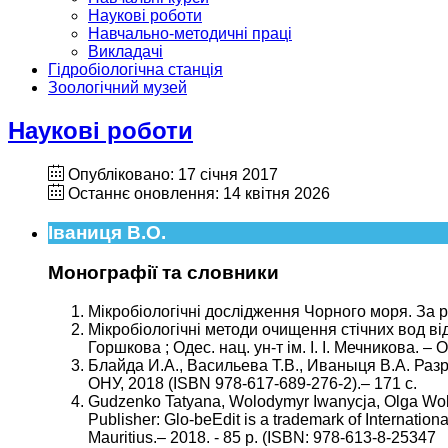
Наукові роботи
Навчально-методичні праці
Викладачі
Гідробіологічна станція
Зоологічний музей
Наукові роботи
Опубліковано: 17 січня 2017
Останнє оновлення: 14 квітня 2026
Іваниця В.О.
Монографії та словники
Мікробіологічні дослідження Чорного моря. За ре
Мікробіологічні методи очищення стічних вод від 
Горшкова ; Одес. нац. ун-т ім. І. І. Мечникова. –
Блайда И.А., Васильева Т.В., Иваныця В.А. Ра
ОНУ, 2018 (ISBN 978-617-689-276-2).– 171 с.
Gudzenko Tatyana, Wolodymyr Iwanycja, Olga Wolj
Publisher: Glo-beEdit is a trademark of Internati
Mauritius.– 2018. - 85 p. (ISBN: 978-613-8-25347