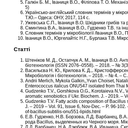
Галкін Б. М., Іваниця В.О., Філіпова Т. О. Меха
5)
Українсько-англійський словник термінів у мікроб
Т.Ю.– Одеса: ОНУ, 2017, 114 с.
Ужевська С.П., Іваниця В.О. Шкідники грибів та р
Сминтина В.А., Іваниця В.О., Гудзенко Т.В. та ін
Словник термінів у мікробіології /Іваниця В.О., П
Іваниця В.О., Юргелайтіс Н.Г., Бурлака Т.В. Мік
Статті
Штеніков М. Д., Остапчук А. М., Іваниця В.О. Aн
біотехнологія (ISSN 2076–0558). – 2018. – № 3(35
Васильєва Н. Ю., Крилова К. Д.,. Кристофферсен
Мікробіологія і біотехнологія. – 2018. – № 4. – С.
Andrii Merlich, Mykola Galkin,,Yvan Choiset, Natal
Enterococcus italicus ONU547 isolated from Thai 
Gudzenko T.V., Gorshkova O.G., Korotaieva N.V., Vo
aromatic xenobiotics // Ukr. Biochem. J. - 2019. – V
Gudzenko T.V. Fatty acids composition of Bacillus 
J. – 2019 – Vol. 91, Issue 6, Nov-Dec. – P. 96-102.
of-bacillus-subtilis-onu551-lipids.html
Е.В. Гудзенко, Н.В. Борзова, Л.Д. Варбанец, В.
рода Ваcillus, выделенных из Черного моря. Мікроб
Л.Д. Варбанец, Н.А. Дзюблюк, В.А. Иваница. С