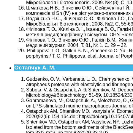
Мікробіологія і біотехнологія. 2009. №4(8). С. 1
Шматкова Н.В., Зінченко О.Ю., Сейфулліна І.Й., 
комплексів зі Sn (IV) на ріст умовно-патогенних б
Водзінська Н.С., Зінченко О.Ю., Філіпова Т.О., Г
Мікробіологія і біотехнологія. 2008. №2. С. 55-6
Філіпова Т. О., Жиліна З. І., Іваниця В. О., Гал
метил-піридил)порфірину з вісмутом. ОНУ. Біологі
Філіпова Т. О., Зінченко О.Ю., Галкін Б.М., Жи
медичний журнал. 2004. Т. 81, № 1. С. 29 – 32.
Philippova T. O., Galkin B. N., Zinchenko O. Yu., Ru
porphyrins / T. O. Philippova, et al. Journal of 
Остапчук А. М.
Gudzenko, O. V., Varbanets, L. D., Chernyshenko, V. 
atrophaeus protease with elastolytic and fibrinogen
Subota, V. & Ostapchuk, A. & Shtenikov, М. Deepen
Microbiology&Biotechnology. 51-59. 10.18524/230
Gahramanova, M., Ostapchuk, A., Molozhava, O., Gor
on LPS-stimulated murine macrophages Journal of 
Ostapchuk АM, Shtenikov МD, Ivanytsia V. Exometab
2020;92(6): 154-164.doi: https://doi.org/10.15407/
Shtenikov MD, Ostapchuk AM, Vasylieva NY, Luzhet
isolated from the bottom sediments of the BlackSea. 
tom-82/3-may-jun-tom-82/2020-82-3-02