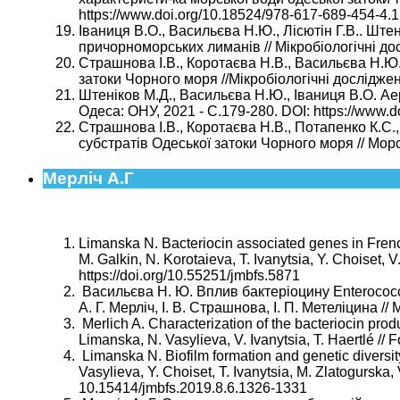
https://www.doi.org/10.18524/978-617-689-454-4.1
Іваниця В.О., Васильєва Н.Ю., Лісютін Г.В.. Шт
причорноморських лиманів // Мікробіологічні дос
Страшнова І.В., Коротаєва Н.В., Васильєва Н.Ю.,
затоки Чорного моря //Мікробіологічні досліджен
Штеніков М.Д., Васильєва Н.Ю., Іваниця В.О. Ае
Одеса: ОНУ, 2021 - С.179-280. DOI: https://www.d
Страшнова І.В., Коротаєва Н.В., Потапенко К.С.,
субстратів Одеської затоки Чорного моря // Морс
Мерліч А.Г
Limanska N. Bacteriocin associated genes in French
M. Galkin, N. Korotaieva, T. Ivanytsia, Y. Choiset, 
https://doi.org/10.55251/jmbfs.5871
Васильєва Н. Ю. Вплив бактеріоцину Enterococcu
А. Г. Мерліч, І. В. Страшнова, І. П. Метеліцина //
Merlich A. Characterization of the bacteriocin pro
Limanska, N. Vasylieva, V. Ivanytsia, T. Haertlé // 
Limanska N. Biofilm formation and genetic diversity
Vasylieva, Y. Choiset, T. Ivanytsia, M. Zlatogurska, 
10.15414/jmbfs.2019.8.6.1326-1331