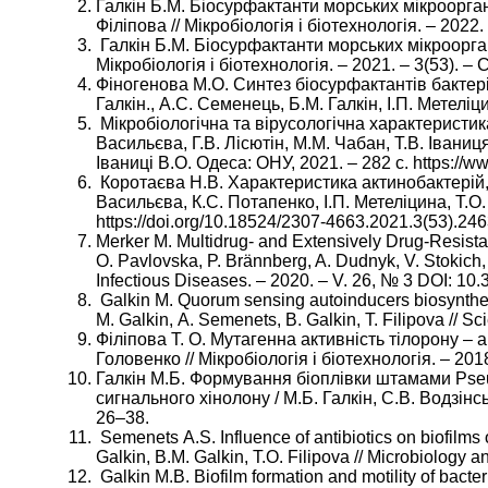
Галкін Б.М. Біосурфактанти морських мікроорганіз
Філіпова // Мікробіологія і біотехнологія. – 2022. 
Галкін Б.М. Біосурфактанти морських мікроорганіз
Мікробіологія і біотехнологія. – 2021. – 3(53). – 
Фіногенова М.О. Синтез біосурфактантів бактер
Галкін., А.С. Семенець, Б.М. Галкін, І.П. Метеліци
Мікробіологічна та вірусологічна характеристика
Васильєва, Г.В. Лісютін, М.М. Чабан, Т.В. Іваниця
Іваниці В.О. Одеса: ОНУ, 2021. – 282 с. https://
Коротаєва Н.В. Характеристика актинобактерій, ї
Васильєва, К.С. Потапенко, І.П. Метеліцина, Т.О. Ф
https://doi.org/10.18524/2307-4663.2021.3(53).24
Merker M. Multidrug- and Extensively Drug-Resista
O. Pavlovska, P. Brännberg, A. Dudnyk, V. Stokich, 
Infectious Diseases. – 2020. – V. 26, № 3 DOI: 1
Galkin M. Quorum sensing autoinducers biosynthesi
M. Galkin, А. Semenets, B. Galkin, T. Filipova // S
Філіпова Т. О. Мутагенна активність тілорону – 
Головенко // Мікробіологія і біотехнологія. – 2018
Галкін М.Б. Формування біоплівки штамами Pseu
сигнального хінолону / М.Б. Галкін, С.В. Водзінсь
26–38.
Semenets А.S. Influence of antibiotics on biofilm
Galkin, B.M. Galkin, Т.О. Filipova // Microbiology a
Galkin M.B. Biofilm formation and motility of bac