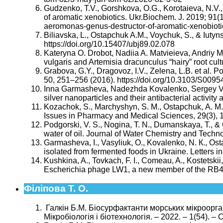
Gudzenko, T.V., Gorshkova, O.G., Korotaieva, N.V.,
of aromatic xenobiotics. Ukr.Biochem. J. 2019; 91(1
aeromonas-genus-destructor-of-aromatic-xenobioti
Biliavska, L., Ostapchuk A.M., Voychuk, S., & Iutyn
https://doi.org/10.15407/ubj89.02.078
Kateryna O. Drobot, Nadiia A. Matvieieva, Andriy 
vulgaris and Artemisia dracunculus “hairy” root c
Grabova, G.Y., Dragovoz, I.V., Zelena, L.B. et al.
50, 251–256 (2016). https://doi.org/10.3103/S00
Inna Garmasheva, Nadezhda Kovalenko, Sergey Voy
silver nanoparticles and their antibacterial activit
Kozachok, S., Marchyshyn, S. М., Ostapchuk, А. М.
Issues in Pharmacy and Medical Sciences, 29(3), 
Podgorski, V. S., Nogina, T. N., Dumanskaya, T., & 
water of oil. Journal of Water Chemistry and Tech
Garmasheva, I., Vasyliuk, O., Kovalenko, N. К., Ost
isolated from fermented foods in Ukraine. Letters i
Kushkina, A., Tovkach, F. I., Comeau, A., Kostetski
Escherichia phage LW1, a new member of the RB4
Філіпова Т. О.
Галкін Б.М. Біосурфактанти морських мікроорганіз
Мікробіологія і біотехнологія. – 2022. – 1(54). – 