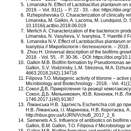
Limanska N. Effect of Lactobacillus plantarum on su
2019. – Vol. 81(1). – P. 22 - 33. - doi: https://doi.
Rzhepishevska O. Characterization of clinically rel
Limanska, M. Galkin, A. Lacoma, M. Lundquist, D. Sok
10.1016/j.actbio.2018.06.019
Merlich A. Characterization of the bacteriocin pro
Limanska, N. Vasylieva, V. Ivanytsia, T. Haertlé // 
Limanska N.V. Effect of Lactobacillus plantarum on
Ivanytsia // Мікробіологія і біотехнологія. – 2018
Zhou H. Universal description of the biofilms growt
2018. - Vol. 55. - P. 30-36. - DOI: https://doi.org
Galkin M.B. Biofilm formation by Pseudomonas aerug
Galkin, S.V. Vodzinsky, L.М. Strezeva, М.А. Dzhura,
4663.2018.2(42).134716
Filipova Т.О. Mutagenic activity of tilorone – active
Microbiology and Biotechnology - 2018. - Vol. 41(
Сокол Д.В. Прикріплення та реакції хемотаксису 
Сокол, Д.Б. Мельникович, Ю.В. Кононюк, Н.В. Ліманс
1746.2017.1(40).91367
Ліманська Н.В. Здатність Escherichia coli до пр
Н.В. Ліманська, І.І. Маринова, Н.В. Коротаєва, А.В
http://nbuv.gov.ua/UJRN/VchuB_2017_2_6
Semenets А.S. Influence of antibiotics on biofilm
Galkin, B.M. Galkin, Т.О. Filipova // Microbiology 
Galkin M.B. Biofilm formation and motility of bac