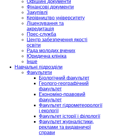
Офіційні документи
Фінансові документи
Закупівлі
Керівництво університету
Ліцензування та
акредитація
Прес-служба
Центр забезпечення якості
освіти
Рада молодих вчених
Юридична клініка
Інше
Навчальні підрозділи
Факультети
Біологічний факультет
Геолого-географічний
факультет
Економіко-правовий
факультет
Факультет гідрометеорології
і екології
Факультет історії і філології
Факультет журналістики,
реклами та видавничої
справи