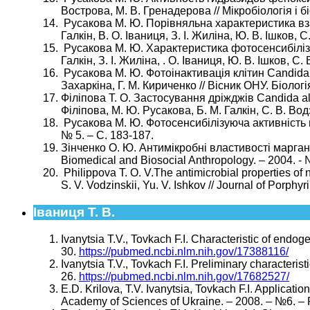
Вострова, М. В. Гренадерова // Мікробіологія і бі
Русакова М. Ю. Порівняльна характеристика взає
Галкін, В. О. Іваниця, З. І. Жиліна, Ю. В. Ішков, 
Русакова М. Ю. Характеристика фотосенсибілізуюч
Галкін, З. І. Жиліна, . О. Іваниця, Ю. В. Ішков, С
Русакова М. Ю. Фотоінактивація клітин Candida alb
Захаркіна, Г. М. Кириченко // Вісник ОНУ. Біологія.
Філіпова Т. О. Застосування дріжджів Candida a
Філіпова, М. Ю. Русакова, Б. М. Галкін, С. В. Вод
Русакова М. Ю. Фотосенсибілізуюча активність но
№ 5. – С. 183-187.
Зінченко О. Ю. Антимікробні властивості марганец
Biomedical and Biosocial Anthropology. – 2004. - №
Philippova T. O. V.The antimicrobial properties of n
S. V. Vodzinskii, Yu. V. Ishkov // Journal of Porphy
Іваниця Т. В.
Ivanytsia T.V., Tovkach F.I. Characteristic of endo
30.
https://pubmed.ncbi.nlm.nih.gov/17388116/
Ivanytsia T.V., Tovkach F.I. Preliminary characterist
26.
https://pubmed.ncbi.nlm.nih.gov/17682527/
Е.D. Krilova, Т.V. Ivanytsia, Tovkach F.I. Applicati
Academy of Sciences of Ukraine. – 2008. – №6. – P