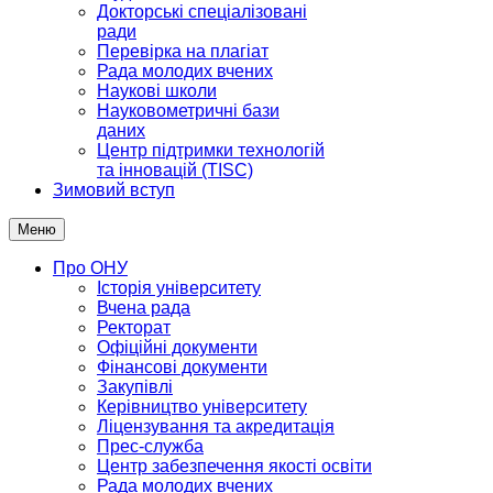
Докторські спеціалізовані
ради
Перевірка на плагіат
Рада молодих вчених
Наукові школи
Науковометричні бази
даних
Центр підтримки технологій
та інновацій (TISC)
Зимовий вступ
Меню
Про ОНУ
Історія університету
Вчена рада
Ректорат
Офіційні документи
Фінансові документи
Закупівлі
Керівництво університету
Ліцензування та акредитація
Прес-служба
Центр забезпечення якості освіти
Рада молодих вчених