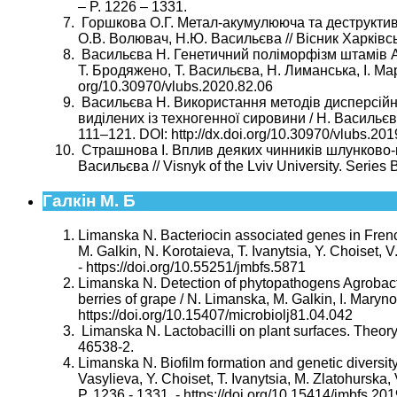
– P. 1226 – 1331.
Горшкова О.Г. Метал-акумулююча та деструктивна
О.В. Волювач, Н.Ю. Васильєва // Вісник Харківсько
Васильєва Н. Генетичний поліморфізм штамів Acid
Т. Бродяжено, Т. Васильєва, Н. Лиманська, І. Марін
org/10.30970/vlubs.2020.82.06
Васильєва Н. Використання методів дисперсійно
виділених із техногенної сировини / Н. Васильєва, 
111–121. DOI: http://dx.doi.org/10.30970/vlubs.201
Страшнова І. Вплив деяких чинників шлунково-ки
Васильєва // Visnyk of the Lviv University. Series 
Галкін М. Б
Limanska N. Bacteriocin associated genes in French
M. Galkin, N. Korotaieva, T. Ivanytsia, Y. Choiset, 
- https://doi.org/10.55251/jmbfs.5871
Limanska N. Detection of phytopathogens Agrobacter
berries of grape / N. Limanska, M. Galkin, I. Marynov
https://doi.org/10.15407/microbiolj81.04.042
Limanska N. Lactobacilli on plant surfaces. Theor
46538-2.
Limanska N. Biofilm formation and genetic diversity
Vasylieva, Y. Choiset, T. Ivanytsia, M. Zlatohurska,
P. 1236 - 1331. - https://doi.org/10.15414/jmbfs.2