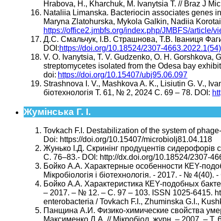
Hrabova, H., Kharchuk, M. Ivanytsia Т. // Braz J Mic
Nataliia Limanska. Bacteriocin associates genes in
Maryna Zlatohurska, Mykola Galkin, Nadiia Korotaie
https://office2.jmbfs.org/index.php/JMBFS/article/
Д.С. Смальчук, І.В. Страшнова, Т.В. Іваниця Фаг
DOI:
https://doi.org/10.18524/2307-4663.2022.1(54
V. O. Ivanytsia, T. V. Gudzenko, O. H. Gorshkova, G.
streptomycetes isolated from the Odesa bay exhibit 
doi:
https://doi.org/10.15407/ubj95.06.097
Strashnova I. V., Mashkova A. K., Lisiutin G. V., Iv
біотехнологія Т. 61, № 2, 2024 С. 69 – 78. DOI:
ht
Жумінська Г. І.
Tovkach F.I. Destabilization of the system of phage-b
Doi: https://doi.org/10.15407/microbiolj81.04.118
Жунько І.Д. Скринінг продуцентів сидерофорів сер
С. 76–83.- DOI: http://dx.doi.org/10.18524/2307-4
Бойко А.А. Характерные особенности КЕY-подобн
Мікробіологія і біотехнологія. - 2017. - № 4(40). -
Бойко А.А. Характеристика КЕY-подобных бактери
– 2017. – № 12. – С. 97 – 103. ISSN 1025-6415. ht
enterobacteria / Tovkach F.I., Zhuminska G.I., Kushkin
Панщина А.И. Физико-химические свойства умере
Максименко Л.А. // Мікробіол. журн. – 2007. – Т. 6