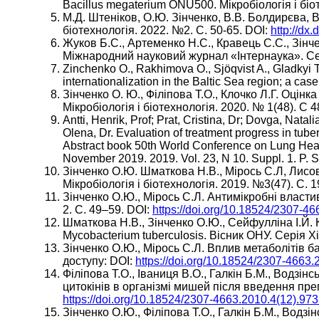
Bacillus megaterium ONU500. Мікробіологія і біо
М.Д. Штеніков, О.Ю. Зінченко, В.В. Болдирєва, В
біотехнологія. 2022. №2. С. 50-65. DOI:
http://dx
Жуков Б.С., Артеменко Н.С., Кравець С.С., Зін
Міжнародний науковий журнал «Інтернаука». Сек
Zinchenko O., Rakhimova O., Sjöqvist A., Gladkyi 
internationalization in the Baltic Sea region; a 
Зінченко О. Ю., Філіпова Т.О., Клочко Л.Г. Оцін
Мікробіологія і біотехнологія. 2020. № 1(48). С 
Antti, Henrik, Prof; Prat, Cristina, Dr; Dovga, Na
Olena, Dr. Evaluation of treatment progress in tube
Abstract book 50th World Conference on Lung Healt
November 2019. 2019. Vol. 23, N 10. Suppl. 1. P
Зінченко О.Ю. Шматкова Н.В., Мірось С.Л, Лисова
Мікробіологія і біотехнологія. 2019. №3(47). С. 1
Зінченко О.Ю., Мірось С.Л. Антимікробні властиво
2. С. 49–59. DOI:
https://doi.org/10.18524/2307-4
Шматкова Н.В., Зінченко О.Ю., Сейфулліна І.Й. 
Mycobacterium tuberculosis. Вісник ОНУ. Серія Х
Зінченко О.Ю., Мірось С.Л. Вплив метаболітів ба
доступу: DOI:
https://doi.org/10.18524/2307-4663
Філіпова Т.О., Іваниця В.О., Галкін Б.М., Водзінс
цитокінів в організмі мишей після введення преп
https://doi.org/10.18524/2307-4663.2010.4(12).97
Зінченко О.Ю., Філіпова Т.О., Галкін Б.М., Водз