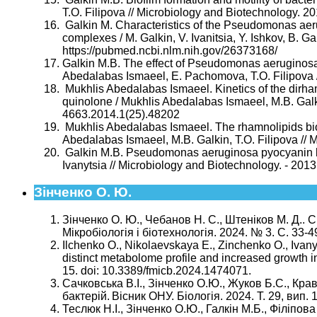
Т.O. Filipova // Microbiology and Biotechnology. 20
Galkin M. Characteristics of the Pseudomonas aeru
complexes / M. Galkin, V. Ivanitsia, Y. Ishkov, B. Gal
https://pubmed.ncbi.nlm.nih.gov/26373168/
Galkin M.B. The effect of Pseudomonas aeruginosa 
Abedalabas Ismaeel, E. Pachomova, T.O. Filipova // 
Mukhlis Abedalabas Ismaeel. Kinetics of the dirha
quinolone / Mukhlis Abedalabas Ismaeel, M.B. Galki
4663.2014.1(25).48202
Mukhlis Abedalabas Ismaeel. The rhamnolipids bi
Abedalabas Ismaeel, M.B. Galkin, Т.О. Filipova // M
Galkin M.B. Pseudomonas aeruginosa pyocyanin bi
Ivanytsia // Microbiology and Biotechnology. - 2013.
Зінченко О. Ю.
Зінченко О. Ю., Чебанов Н. С., Штеніков М. Д..
Мікробіологія і біотехнологія. 2024. № 3. С. 33-4
Ilchenko O., Nikolaevskaya E., Zinchenko O., Ivany
distinct metabolome profile and increased growth in
15. doi: 10.3389/fmicb.2024.1474071.
Сачковська В.І., Зінченко О.Ю., Жуков Б.С., К
бактерій. Вісник ОНУ. Біологія. 2024. Т. 29, вип. 1
Теслюк Н.І., Зінченко О.Ю., Галкін М.Б., Філіп