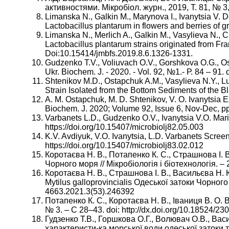
активностями. Мікробіол. журн., 2019, Т. 81, № 3, с
Limanska N., Galkin M., Marynova I., Ivanytsia V. D
Lactobacillus plantarum in flowers and berries of g
Limanska N., Merlich A., Galkin M., Vasylieva N., Cho
Lactobacillus plantarum strains originated from Fr
Doi:10.15414/jmbfs.2019.8.6.1326-1331.
Gudzenko T.V., Voliuvach O.V., Gorshkova O.G., Osta
Ukr. Biochem. J. - 2020. - Vol. 92, №1.- Р. 84 – 91.
Shtenikov M.D., Ostapchuk A.M., Vasylieva N.Y., Lu
Strain Isolated from the Bottom Sediments of the Bl
А. M. Ostapchuk, М. D. Shtenikov, V. О. Ivanytsia 
Biochem. J. 2020; Volume 92, Issue 6, Nov-Dec, pp.
Varbanets L.D., Gudzenko O.V., Ivanytsia V.О. Mari
https://doi.org/10.15407/microbiolj82.05.003
K.V. Avdiyuk, V.О. Ivanytsia, L.D. Varbanets Scree
https://doi.org/10.15407/microbiolj83.02.012
Коротаєва Н. В., Потапенко К. С., Страшнова І. 
Чорного моря // Мікробіологія і біотехнологія. –
Коротаєва Н. В., Страшнова І. В., Васильєва Н. Ю
Mytilus galloprovincialis Одеської затоки Чорного 
4663.2021.3(53).246392
Потапенко К. С., Коротаєва Н. В., Іваниця В. О. 
№ 3. – С 28–43. doi: http://dx.doi.org/10.18524/2
Гудзенко Т.В., Горшкова О.Г., Волювач О.В., Васи
характеристи-ка морської води одеської затоки т