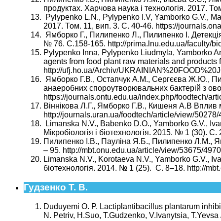
продуктах. Харчова наука і технологія. 2017. Том. 
Pylypenko L.N., Pylypenko I.V, Yamborko G.V., Marin
2017. Том. 11, вип. 3. С. 40-46. https://journals.o
Ямборко Г., Пилипенко Л., Пилипенко І. Детекція
№ 76. С.158-165. http://prima.lnu.edu.ua/faculty/bi
Pylypenko Inna, Pylypenko Liudmyla, Yamborko Anna
agents from food plant raw materials and products f
http://ufj.ho.ua/Archiv/UKRAINIAN%20FOOD%2
Ямборко Г.В., Остапчук А.М., Сергєєва Ж.Ю., Пи
анаеробних спороутворювальних бактерій з овочев
https://journals.ontu.edu.ua/index.php/foodtech/art
Віннікова Л.Г., Ямборко Г.В., Кишеня А.В Вплив 
http://journals.uran.ua/foodtech/article/view/50278
Limanska N.V., Babenko D.O., Yamborko G.V., Ivanyt
Мікробіологія і біотехнологія. 2015. № 1 (30). С. 
Пилипенко I.В., Паулiна Я.Б., Пилипенко Л.M., Я
– 95. http://mbt.onu.edu.ua/article/view/53675/497
Limanska N.V., Korotaeva N.V., Yamborko G.V., Ivan
біотехнологія. 2014. № 1 (25). С. 8–18. http://mb
Гудзенко Т. В.
Duduyemi O. P. Lactiplantibacillus plantarum inhibi
N. Petriv, H.Suo, T.Gudzenko, V.Ivanytsia, T.Yevsa