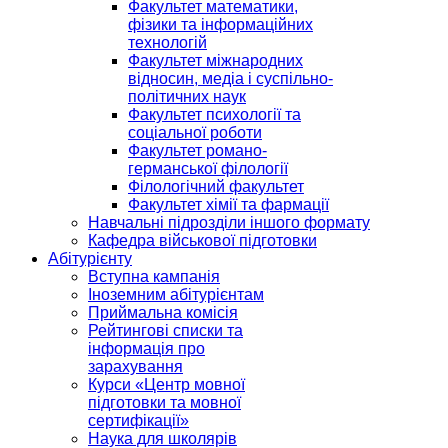
Факультет математики,
фізики та інформаційних
технологій
Факультет міжнародних
відносин, медіа і суспільно-
політичних наук
Факультет психології та
соціальної роботи
Факультет романо-
германської філології
Філологічний факультет
Факультет хімії та фармації
Навчальні підрозділи іншого формату
Кафедра військової підготовки
Абітурієнту
Вступна кампанія
Іноземним абітурієнтам
Приймальна комісія
Рейтингові списки та
інформація про
зарахування
Курси «Центр мовної
підготовки та мовної
сертифікації»
Наука для школярів