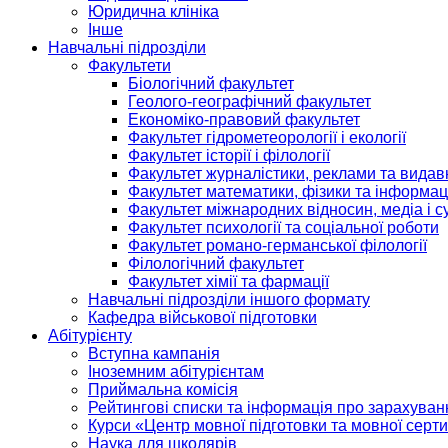
Юридична клініка
Інше
Навчальні підрозділи
Факультети
Біологічний факультет
Геолого-географічний факультет
Економіко-правовий факультет
Факультет гідрометеорології і екології
Факультет історії і філології
Факультет журналістики, реклами та видав
Факультет математики, фізики та інформац
Факультет міжнародних відносин, медіа і с
Факультет психології та соціальної роботи
Факультет романо-германської філології
Філологічний факультет
Факультет хімії та фармації
Навчальні підрозділи іншого формату
Кафедра військової підготовки
Абітурієнту
Вступна кампанія
Іноземним абітурієнтам
Приймальна комісія
Рейтингові списки та інформація про зарахуван
Курси «Центр мовної підготовки та мовної серти
Наука для школярів