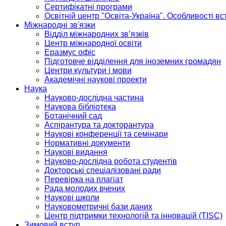
Сертифікатні програми
Освітній центр "Освіта-Україна". Особливості в
Міжнародні зв'язки
Відділ міжнародних зв’язків
Центр міжнародної освіти
Еразмус офіс
Підготовче відділення для іноземних громадян
Центри культури і мови
Академічні наукові проекти
Наука
Науково-дослідна частина
Наукова бібліотека
Ботанічний сад
Аспірантура та докторантура
Наукові конференції та семінари
Нормативні документи
Наукові видання
Науково-дослідна робота студентів
Докторські спеціалізовані ради
Перевірка на плагіат
Рада молодих вчених
Наукові школи
Науковометричні бази даних
Центр підтримки технологій та інновацій (TISC)
Зимовий вступ