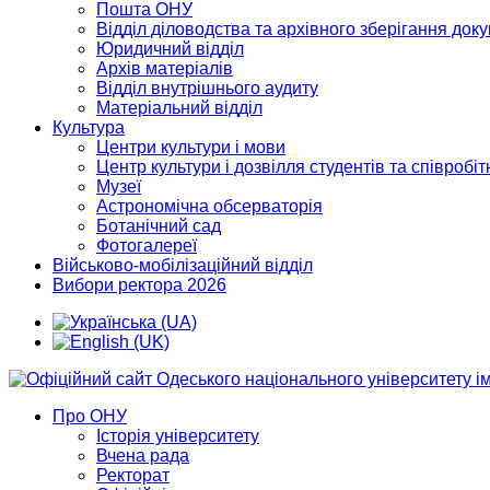
Пошта ОНУ
Відділ діловодства та архівного зберігання док
Юридичний відділ
Архів матеріалів
Відділ внутрішнього аудиту
Матеріальний відділ
Культура
Центри культури і мови
Центр культури і дозвілля студентів та співробіт
Музеї
Астрономічна обсерваторія
Ботанічний сад
Фотогалереї
Військово-мобілізаційний відділ
Вибори ректора 2026
Про ОНУ
Історія університету
Вчена рада
Ректорат