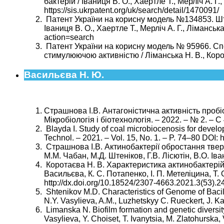
бактерій / Іваниця В. О., Хаертле Т., Мерліч А. Г.
https://sis.ukrpatent.org/uk/search/detail/1470091/
Патент України на корисну модель №134853. Штам
Іваниця В. О., Хаертле Т., Мерліч А. Г., Ліманськ
action=search
Патент України на корисну модель № 95966. Спос
стимулюючою активністю / Ліманська Н. В., Корота
Васильєва Н. Ю.
Страшнова І.В. Антагоністична активність пробі
Мікробіологія і біотехнологія. – 2022. – № 2. – С
Blayda I. Study of coal microbiocenosis for develop
Technol. – 2021. – Vol. 15, No. 1. – P. 74–80 DOI: 
Страшнова І.В. Актинобактерії обростання тверд
М.М. Чабан, М.Д. Штеніков, Г.В. Лісютін, В.О. Ів
Коротаєва Н. В. Характеристика актинобактерій, і
Васильєва, К. С. Потапенко, І. П. Метеліцина, Т. О
http://dx.doi.org/10.18524/2307-4663.2021.3(53).
Shtenikov M.D. Characteristics of Genome of Bacil
N.Y. Vasylieva, A.M., Luzhetskyy C. Rueckert, J. Ka
Limanska N. Biofilm formation and genetic diversity
Vasylieva, Y. Choiset, T. Ivanytsia, M. Zlatohurska