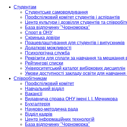
Студентам
Студентське самоврядування
Профспілковий комітет студентів і аспірантів
Центр культури і дозвілля студентів та співробіт
База відпочинку "Чорноморка"
Спорт в ОНУ
Скринька довіри
Працевлаштування для студентів і випускників
Додаткові можливості
Психологічна служба
Реквізити для сплати за навчання та мешкання 
Рейтингові списки
Університетський каталог вибіркових дисциплін
Умови доступності закладу освіти для навчання
Співробітникам
Профспілковий комітет
Навчальний відділ
Вакансії
Видавнича справа ОНУ імені І. І. Мечникова
Бухгалтерія
Науково-методична рада
Відділ кадрів
Центр інформаційних технологій
База відпочинку "Чорноморка"