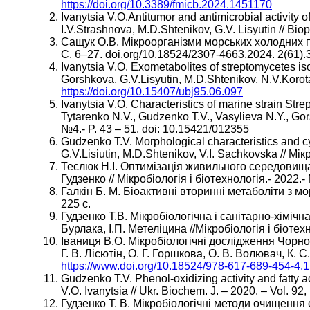
https://doi.org/10.3389/fmicb.2024.1451170
Ivanytsia V.O.Antitumor and antimicrobial activity
I.V.Strashnova, M.D.Shtenikov, G.V. Lisyutin // Biopo
Сащук О.В. Мікроорганізми морських холодних про
С. 6–27. doi.org/10.18524/2307-4663.2024. 2(61)
Ivanytsia V.O. Exometabolites of streptomycetes iso
Gorshkova, G.V.Lisyutin, M.D.Shtenikov, N.V.Korotae
https://doi.org/10.15407/ubj95.06.097
Ivanytsia V.O. Characteristics of marine strain Stre
Tytarenko N.V., Gudzenko T.V., Vasylieva N.Y., Gor
№4.- P. 43 – 51. doi: 10.15421/012355
Gudzenko T.V. Morphological characteristics and cy
G.V.Lisiutin, M.D.Shtenikov, V.I. Sachkovska // Мі
Теслюк Н.І. Оптимізація живильного середовища 
Гудзенко // Мікробіологія і біотехнологія.- 2022.-
Галкін Б. М. Біоактивні вторинні метаболіти з мор
225 с.
Гудзенко Т.В. Мікробіологічна і санітарно-хіміч
Бурлака, І.П. Метеліцина //Мікробіологія і біотех
Іваниця В.О. Мікробіологічні дослідження Чорног
Г. В. Лісютін, О. Г. Горшкова, О. В. Волювач, К. 
https://www.doi.org/10.18524/978-617-689-454-4.1
Gudzenko T.V. Phenol-oxidizing activity and fatty a
V.O. Ivanytsia // Ukr. Biochem. J. – 2020. – Vol. 92,
Гудзенко Т. В. Мікробіологічні методи очищення с