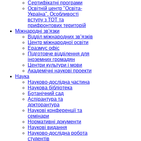
Сертифікатні програми
Освітній центр "Освіта-
Україна". Особливості
вступу з ТОТ та
прифронтових територій
Міжнародні зв'язки
Відділ міжнародних зв’язків
Центр міжнародної освіти
Еразмус офіс
Підготовче відділення для
іноземних громадян
Центри культури і мови
Академічні наукові проекти
Наука
Науково-дослідна частина
Наукова бібліотека
Ботанічний сад
Аспірантура та
докторантура
Наукові конференції та
семінари
Нормативні документи
Наукові видання
Науково-дослідна робота
студентів