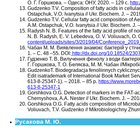
О. Г. Горшкова. – Одеса: ОНУ, 2020. – 129 с.
http
Gudzenko T.V. Composition of fatty acids in cellula
Ostapchuk, V.O. Ivanytsia // Ukr. Biochem. J. – 2019
Gudzenko T.V. Cellular fatty acid composition of A
A.M. Ostapchuk, V.O. Ivanytsia // Ukr. Biochem. J. –
Radysh N. B. Features of the fatty acid profile of
N. B. Radysh, E. V. Lebedeva, O. V. Voliuvach, O. G
content/uploads/sites/3/2019/04/Conference_2019
Чабан М. М. Виявлення анамокс бактерій у стічни
1. – С. 48 –55. DOI:
http://dx.doi.org/10.18524/23
Гудзенко Т. В. Вилучення фенолу з води бактеріям
Г. Горшкова, Т. О. Беляєва, М. М. Чабан //Мікробі
GudzenkoT. Biodegradacja fenoliinnych cykliczny
Edit isatrademark of International Book Market Se
613-8-25347-1). – 2018. – 85 p.
https://www.more
613-8-25347-1
Gorshkova O.G. Detection of markers in the FAT-aci
Chernyshova, A.A. Nester // Ukr. Biochem. J. – 2018
Gorshkova O.G. Fatty acids composition of Microbac
Voliuvach, T.V. Gudzenko // Mikrobiologichny Zhurn
Русакова М. Ю.