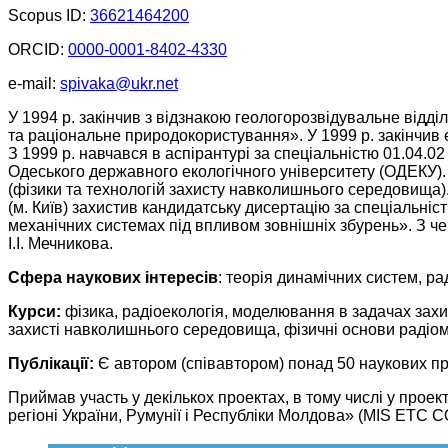
Scopus ID:
36621464200
ORCID:
0000-0001-8402-4330
e-mail:
spivaka@ukr.net
У 1994 р. закінчив з відзнакою геологорозвідувальне від
та раціональне природокористування». У 1999 р. закінчив 
З 1999 р. навчався в аспірантурі за спеціальністю 01.04.02 
Одеського державного екологічного університету (ОДЕКУ).
(фізики та технологій захисту навколишнього середовища). 
(м. Київ) захистив кандидатську дисертацію за спеціальніс
механічних системах під впливом зовнішніх збурень». З че
І.І. Мечникова.
Сфера наукових інтересів
: теорія динамічних систем, р
Курси:
фізика, радіоекологія, моделювання в задачах захис
захисті навколишнього середовища, фізичні основи радіоме
Публікації:
Є автором (співавтором) понад 50 наукових пра
Приймав участь у декількох проектах, в тому числі у про
регіоні України, Румунії і Республіки Молдова» (MIS ETC 