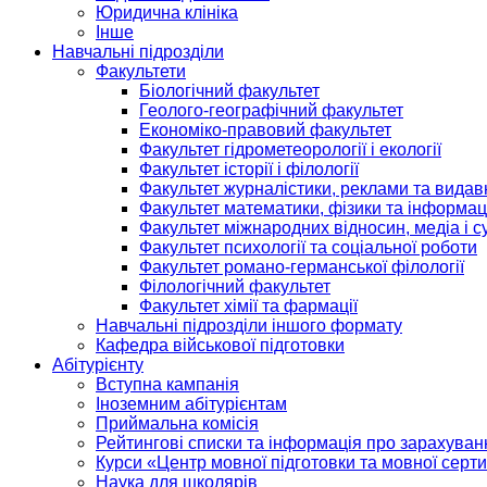
Юридична клініка
Інше
Навчальні підрозділи
Факультети
Біологічний факультет
Геолого-географічний факультет
Економіко-правовий факультет
Факультет гідрометеорології і екології
Факультет історії і філології
Факультет журналістики, реклами та видав
Факультет математики, фізики та інформац
Факультет міжнародних відносин, медіа і с
Факультет психології та соціальної роботи
Факультет романо-германської філології
Філологічний факультет
Факультет хімії та фармації
Навчальні підрозділи іншого формату
Кафедра військової підготовки
Абітурієнту
Вступна кампанія
Іноземним абітурієнтам
Приймальна комісія
Рейтингові списки та інформація про зарахуван
Курси «Центр мовної підготовки та мовної серти
Наука для школярів