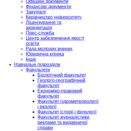
Офіційні документи
Фінансові документи
Закупівлі
Керівництво університету
Ліцензування та
акредитація
Прес-служба
Центр забезпечення якості
освіти
Рада молодих вчених
Юридична клініка
Інше
Навчальні підрозділи
Факультети
Біологічний факультет
Геолого-географічний
факультет
Економіко-правовий
факультет
Факультет гідрометеорології
і екології
Факультет історії і філології
Факультет журналістики,
реклами та видавничої
справи