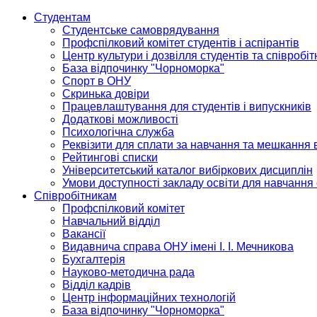
Студентам
Студентське самоврядування
Профспілковий комітет студентів і аспірантів
Центр культури і дозвілля студентів та співробіт
База відпочинку "Чорноморка"
Спорт в ОНУ
Скринька довіри
Працевлаштування для студентів і випускників
Додаткові можливості
Психологічна служба
Реквізити для сплати за навчання та мешкання 
Рейтингові списки
Університетський каталог вибіркових дисциплін
Умови доступності закладу освіти для навчання
Співробітникам
Профспілковий комітет
Навчальний відділ
Вакансії
Видавнича справа ОНУ імені І. І. Мечникова
Бухгалтерія
Науково-методична рада
Відділ кадрів
Центр інформаційних технологій
База відпочинку "Чорноморка"