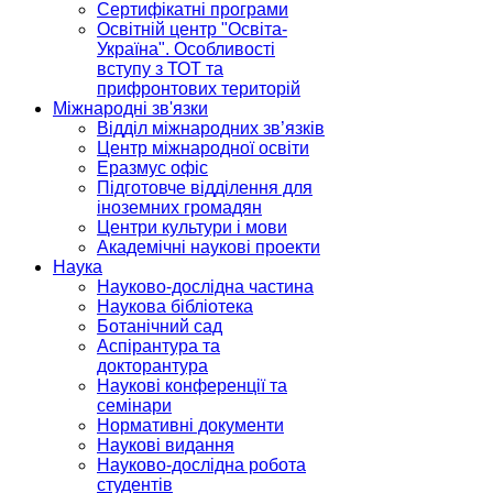
Сертифікатні програми
Освітній центр "Освіта-
Україна". Особливості
вступу з ТОТ та
прифронтових територій
Міжнародні зв'язки
Відділ міжнародних зв’язків
Центр міжнародної освіти
Еразмус офіс
Підготовче відділення для
іноземних громадян
Центри культури і мови
Академічні наукові проекти
Наука
Науково-дослідна частина
Наукова бібліотека
Ботанічний сад
Аспірантура та
докторантура
Наукові конференції та
семінари
Нормативні документи
Наукові видання
Науково-дослідна робота
студентів