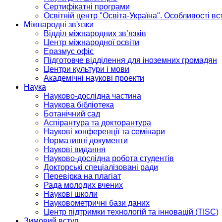
Сертифікатні програми
Освітній центр "Освіта-Україна". Особливості в
Міжнародні зв'язки
Відділ міжнародних зв’язків
Центр міжнародної освіти
Еразмус офіс
Підготовче відділення для іноземних громадян
Центри культури і мови
Академічні наукові проекти
Наука
Науково-дослідна частина
Наукова бібліотека
Ботанічний сад
Аспірантура та докторантура
Наукові конференції та семінари
Нормативні документи
Наукові видання
Науково-дослідна робота студентів
Докторські спеціалізовані ради
Перевірка на плагіат
Рада молодих вчених
Наукові школи
Науковометричні бази даних
Центр підтримки технологій та інновацій (TISC)
Зимовий вступ