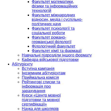
Факультет математики,
фізики та інформаційних
технологій
Факультет міжнародних
відносин, медіа і суспільно-
політичних наук
Факультет психології та
соціальної роботи
Факультет романо-
германської філології
Філологічний факультет
Факультет хімії та фармації
Навчальні підрозділи іншого формату
Кафедра військової підготовки
Абітурієнту
Вступна кампанія
Іноземним абітурієнтам
Приймальна комісія
Рейтингові списки та
інформація про
зарахування
Курси «Центр мовної
підготовки та мовної
сертифікації»
Наука для школярів