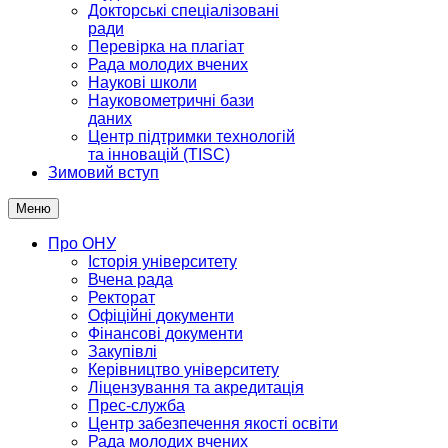
Докторські спеціалізовані
ради
Перевірка на плагіат
Рада молодих вчених
Наукові школи
Науковометричні бази
даних
Центр підтримки технологій
та інновацій (TISC)
Зимовий вступ
Меню
Про ОНУ
Історія університету
Вчена рада
Ректорат
Офіційні документи
Фінансові документи
Закупівлі
Керівництво університету
Ліцензування та акредитація
Прес-служба
Центр забезпечення якості освіти
Рада молодих вчених