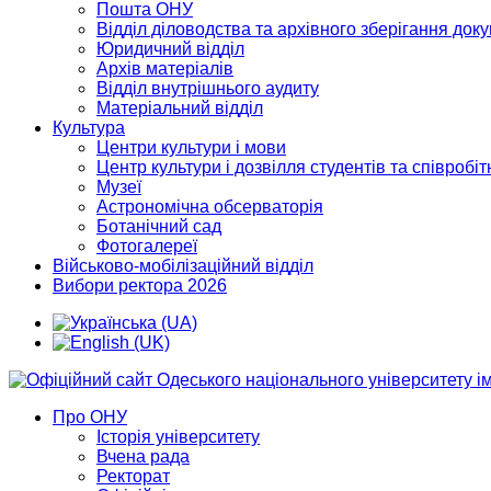
Пошта ОНУ
Відділ діловодства та архівного зберігання док
Юридичний відділ
Архів матеріалів
Відділ внутрішнього аудиту
Матеріальний відділ
Культура
Центри культури і мови
Центр культури і дозвілля студентів та співробіт
Музеї
Астрономічна обсерваторія
Ботанічний сад
Фотогалереї
Військово-мобілізаційний відділ
Вибори ректора 2026
Про ОНУ
Історія університету
Вчена рада
Ректорат