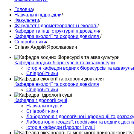
Головна
/
Навчальні підрозділи
/
Факультети
/
Факультет гідрометеорології і екології
/
Кафедри та інші структурні підрозділи
/
Кафедра екології та охорони довкілля
/
Співробітники
/
Співак Андрій Ярославович
Кафедра водних біоресурсів та аквакультури
Історія кафедри водних біоресурсів та аквакуль
Співробітники
Кафедра екології та охорони довкілля
Співробітники
Кафедра гідрології суші
Навчальні курси
Співробітники
Лабораторія гідрологічної інформації та розраху
Лабораторія геодезії, геофізики та водних досл
Історія кафедри гідрології суші