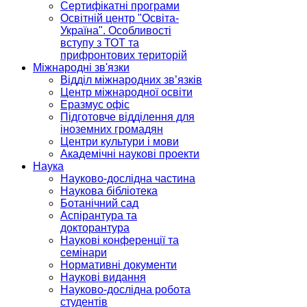
Сертифікатні програми
Освітній центр "Освіта-
Україна". Особливості
вступу з ТОТ та
прифронтових територій
Міжнародні зв'язки
Відділ міжнародних зв’язків
Центр міжнародної освіти
Еразмус офіс
Підготовче відділення для
іноземних громадян
Центри культури і мови
Академічні наукові проекти
Наука
Науково-дослідна частина
Наукова бібліотека
Ботанічний сад
Аспірантура та
докторантура
Наукові конференції та
семінари
Нормативні документи
Наукові видання
Науково-дослідна робота
студентів