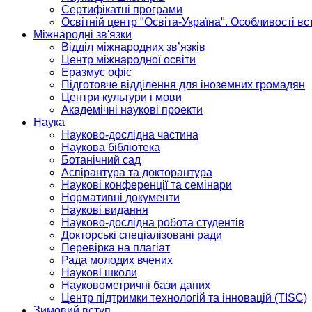
Сертифікатні програми
Освітній центр "Освіта-Україна". Особливості в
Міжнародні зв'язки
Відділ міжнародних зв’язків
Центр міжнародної освіти
Еразмус офіс
Підготовче відділення для іноземних громадян
Центри культури і мови
Академічні наукові проекти
Наука
Науково-дослідна частина
Наукова бібліотека
Ботанічний сад
Аспірантура та докторантура
Наукові конференції та семінари
Нормативні документи
Наукові видання
Науково-дослідна робота студентів
Докторські спеціалізовані ради
Перевірка на плагіат
Рада молодих вчених
Наукові школи
Науковометричні бази даних
Центр підтримки технологій та інновацій (TISC)
Зимовий вступ