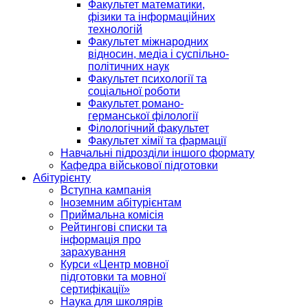
Факультет математики,
фізики та інформаційних
технологій
Факультет міжнародних
відносин, медіа і суспільно-
політичних наук
Факультет психології та
соціальної роботи
Факультет романо-
германської філології
Філологічний факультет
Факультет хімії та фармації
Навчальні підрозділи іншого формату
Кафедра військової підготовки
Абітурієнту
Вступна кампанія
Іноземним абітурієнтам
Приймальна комісія
Рейтингові списки та
інформація про
зарахування
Курси «Центр мовної
підготовки та мовної
сертифікації»
Наука для школярів