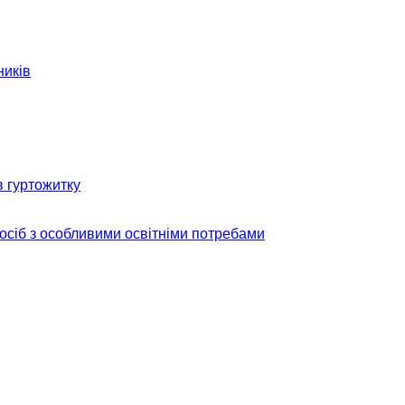
ників
в гуртожитку
 осіб з особливими освітніми потребами