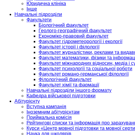
Юридична клініка
Інше
Навчальні підрозділи
Факультети
Біологічний факультет
Геолого-географічний факультет
Економіко-правовий факультет
Факультет гідрометеорології і екології
Факультет історії і філології
Факультет журналістики, реклами та видав
Факультет математики, фізики та інформац
Факультет міжнародних відносин, медіа і с
Факультет психології та соціальної роботи
Факультет романо-германської філології
Філологічний факультет
Факультет хімії та фармації
Навчальні підрозділи іншого формату
Кафедра військової підготовки
Абітурієнту
Вступна кампанія
Іноземним абітурієнтам
Приймальна комісія
Рейтингові списки та інформація про зарахуван
Курси «Центр мовної підготовки та мовної серти
Наука для школярів