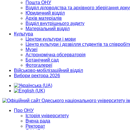
Пошта ОНУ
Відділ діловодства та архівного зберігання док
Юридичний відділ
Архів матеріалів
Відділ внутрішнього аудиту
Матеріальний відділ
Культура
Центри культури і мови
Центр культури і дозвілля студентів та співробіт
Музеї
Астрономічна обсерваторія
Ботанічний сад
Фотогалереї
Військово-мобілізаційний відділ
Вибори ректора 2026
Про ОНУ
Історія університету
Вчена рада
Ректорат