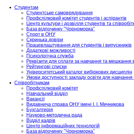
Студентам
Студентське самоврядування
Профспілковий комітет студентів і аспірантів
Центр культури і дозвілля студентів та співробіт
База відпочинку "Чорноморка"
Спорт в ОНУ
Скринька довіри
Працевлаштування для студентів і випускників
Додаткові можливості
Психологічна служба
Реквізити для сплати за навчання та мешкання 
Рейтингові списки
Університетський каталог вибіркових дисциплін
Умови доступності закладу освіти для навчання
Співробітникам
Профспілковий комітет
Навчальний відділ
Вакансії
Видавнича справа ОНУ імені І. І. Мечникова
Бухгалтерія
Науково-методична рада
Відділ кадрів
Центр інформаційних технологій
База відпочинку "Чорноморка"