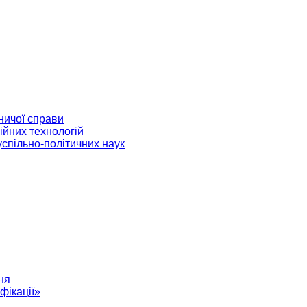
ничої справи
ійних технологій
успільно-політичних наук
ня
фікації»