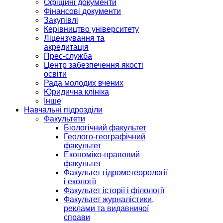
Офіційні документи
Фінансові документи
Закупівлі
Керівництво університету
Ліцензування та
акредитація
Прес-служба
Центр забезпечення якості
освіти
Рада молодих вчених
Юридична клініка
Інше
Навчальні підрозділи
Факультети
Біологічний факультет
Геолого-географічний
факультет
Економіко-правовий
факультет
Факультет гідрометеорології
і екології
Факультет історії і філології
Факультет журналістики,
реклами та видавничої
справи