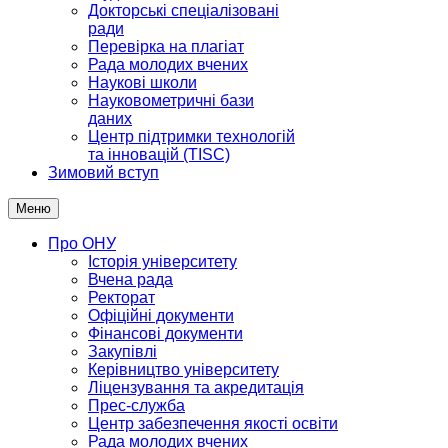
Докторські спеціалізовані
ради
Перевірка на плагіат
Рада молодих вчених
Наукові школи
Науковометричні бази
даних
Центр підтримки технологій
та інновацій (TISC)
Зимовий вступ
Меню
Про ОНУ
Історія університету
Вчена рада
Ректорат
Офіційні документи
Фінансові документи
Закупівлі
Керівництво університету
Ліцензування та акредитація
Прес-служба
Центр забезпечення якості освіти
Рада молодих вчених