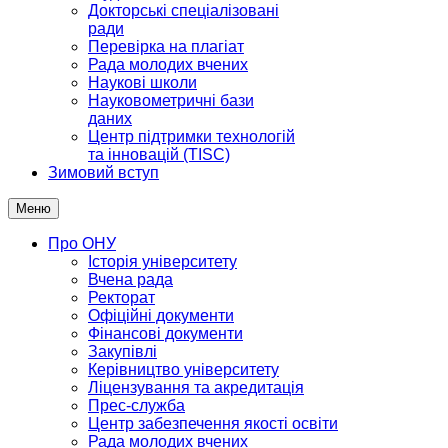
Докторські спеціалізовані
ради
Перевірка на плагіат
Рада молодих вчених
Наукові школи
Науковометричні бази
даних
Центр підтримки технологій
та інновацій (TISC)
Зимовий вступ
Меню
Про ОНУ
Історія університету
Вчена рада
Ректорат
Офіційні документи
Фінансові документи
Закупівлі
Керівництво університету
Ліцензування та акредитація
Прес-служба
Центр забезпечення якості освіти
Рада молодих вчених