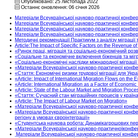
Опубліковано: 25 листопада 2022
Останнє оновлення: 06 січня 2026
Матеріали Всеукраїнської науково-практичної конфер
Матеріали Всеукраїнської науково-практичної конфер
Матеріали Всеукраїнської науково-практичної конфере
Матеріали Всеукраїнської науково-практичної конфере
Методичні рекомендації Практикум з аналізу міграції
Article:The Impact of Specific Factors on the Revenue o
«Ринок праці, міграція та соціально-економічний ро
«Соціальне та економічне включення біженців та мігр
«Соціально-економічні наслідки міжнародної міграції
«Матеріали Всеукраїнської науково-практичної конфере
«Стаття: Економічні ризики трудової міграції для Ук
«Article: Impact of International Migration Flows on th
«Article: International Migration as a Factor of Econom
«Article: State of the Labour Market and Migration Proc
«Стаття: Сучасний стан міграційних процесів у країн
«Article: The Impact of Labour Market on Migration»
«Матеріали Всеукраїнської науково-практичної конфе
«Матеріали Всеукраїнської науково-практичної конфе
регіону в умовах євроінтеграції»
«Студентська наукова робота: Динамікагрошових пере
«Матеріали Всеукраїнської науково-практичноїконфере
Матеріали Всеукраїнської науково-практичної конфере