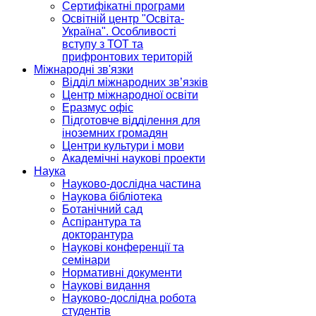
Сертифікатні програми
Освітній центр "Освіта-
Україна". Особливості
вступу з ТОТ та
прифронтових територій
Міжнародні зв'язки
Відділ міжнародних зв’язків
Центр міжнародної освіти
Еразмус офіс
Підготовче відділення для
іноземних громадян
Центри культури і мови
Академічні наукові проекти
Наука
Науково-дослідна частина
Наукова бібліотека
Ботанічний сад
Аспірантура та
докторантура
Наукові конференції та
семінари
Нормативні документи
Наукові видання
Науково-дослідна робота
студентів