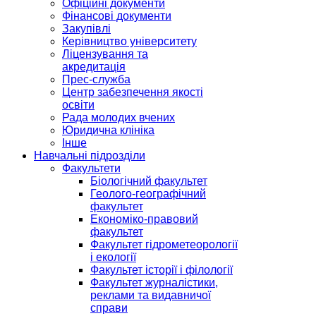
Офіційні документи
Фінансові документи
Закупівлі
Керівництво університету
Ліцензування та
акредитація
Прес-служба
Центр забезпечення якості
освіти
Рада молодих вчених
Юридична клініка
Інше
Навчальні підрозділи
Факультети
Біологічний факультет
Геолого-географічний
факультет
Економіко-правовий
факультет
Факультет гідрометеорології
і екології
Факультет історії і філології
Факультет журналістики,
реклами та видавничої
справи