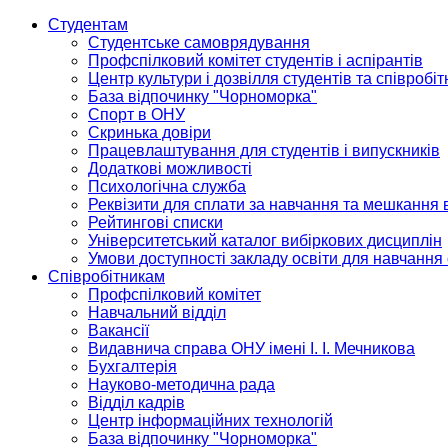
Студентам
Студентське самоврядування
Профспілковий комітет студентів і аспірантів
Центр культури і дозвілля студентів та співробіт
База відпочинку "Чорноморка"
Спорт в ОНУ
Скринька довіри
Працевлаштування для студентів і випускників
Додаткові можливості
Психологічна служба
Реквізити для сплати за навчання та мешкання 
Рейтингові списки
Університетський каталог вибіркових дисциплін
Умови доступності закладу освіти для навчання
Співробітникам
Профспілковий комітет
Навчальний відділ
Вакансії
Видавнича справа ОНУ імені І. І. Мечникова
Бухгалтерія
Науково-методична рада
Відділ кадрів
Центр інформаційних технологій
База відпочинку "Чорноморка"