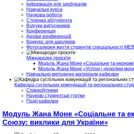
Інформація для здобувачів
Навчальні курси
Наукова робота
Сторінка абітурієнта
Відгуки випускників
Конференція
Архіви конференцій
Конкурс для школярів
Фотогалерея життя студентів спеціальності МЕ
Міжнародні проєкти
Модуль Жана Моне «Соціальне та економіч
Модуль Жана Моне «Успіхи і недоліки моне
Навчально-методичні матеріали кафедри
Кафедра суспільних комунікацій та регіональних студ
Співробітники
Наукові студентські гуртки
Події кафедри
Модуль Жана Моне «Соціальне та ек
Союзу: виклики для України»