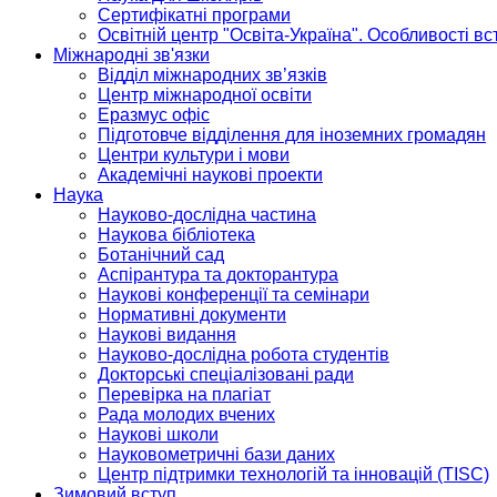
Сертифікатні програми
Освітній центр "Освіта-Україна". Особливості в
Міжнародні зв'язки
Відділ міжнародних зв’язків
Центр міжнародної освіти
Еразмус офіс
Підготовче відділення для іноземних громадян
Центри культури і мови
Академічні наукові проекти
Наука
Науково-дослідна частина
Наукова бібліотека
Ботанічний сад
Аспірантура та докторантура
Наукові конференції та семінари
Нормативні документи
Наукові видання
Науково-дослідна робота студентів
Докторські спеціалізовані ради
Перевірка на плагіат
Рада молодих вчених
Наукові школи
Науковометричні бази даних
Центр підтримки технологій та інновацій (TISC)
Зимовий вступ