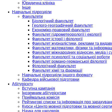
Юридична клініка
Інше
Навчальні підрозділи
Факультети
Біологічний факультет
Геолого-географічний факультет
Економіко-правовий факультет
Факультет гідрометеорології і екології
Факультет історії і філології
Факультет журналістики, реклами та видав
Факультет математики, фізики та інформац
Факультет міжнародних відносин, медіа і с
Факультет психології та соціальної роботи
Факультет романо-германської філології
Філологічний факультет
Факультет хімії та фармації
Навчальні підрозділи іншого формату
Кафедра військової підготовки
Абітурієнту
Вступна кампанія
Іноземним абітурієнтам
Приймальна комісія
Рейтингові списки та інформація про зарахуван
Курси «Центр мовної підготовки та мовної серти
Наука для школярів