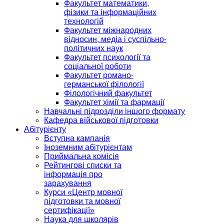
Факультет математики,
фізики та інформаційних
технологій
Факультет міжнародних
відносин, медіа і суспільно-
політичних наук
Факультет психології та
соціальної роботи
Факультет романо-
германської філології
Філологічний факультет
Факультет хімії та фармації
Навчальні підрозділи іншого формату
Кафедра військової підготовки
Абітурієнту
Вступна кампанія
Іноземним абітурієнтам
Приймальна комісія
Рейтингові списки та
інформація про
зарахування
Курси «Центр мовної
підготовки та мовної
сертифікації»
Наука для школярів