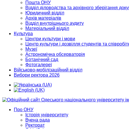
Пошта ОНУ
Відділ діловодства та архівного зберігання док
Юридичний відділ
Архів матеріалів
Відділ внутрішнього аудиту
Матеріальний відділ
Культура
Центри культури і мови
Центр культури і дозвілля студентів та співробіт
Музеї
Астрономічна обсерваторія
Ботанічний сад
Фотогалереї
Військово-мобілізаційний відділ
Вибори ректора 2026
Про ОНУ
Історія університету
Вчена рада
Ректорат