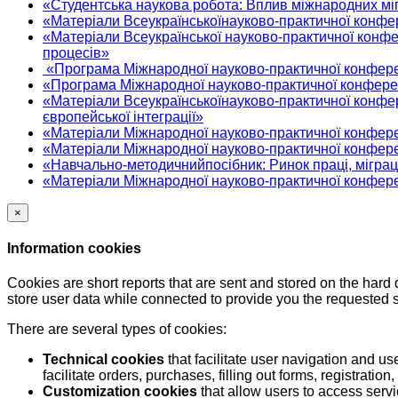
«Студентська наукова робота: Вплив міжнародних міг
«Матеріали Всеукраїнськоїнауково-практичної конфер
«Матеріали Всеукраїнської науково-практичної конф
процесів»
«Програма Міжнародної науково-практичної конференц
«Програма Міжнародної науково-практичної конференц
«Матеріали Всеукраїнськоїнауково-практичної конфер
європейської інтеграції»
«Матеріали Міжнародної науково-практичної конферен
«Матеріали Міжнародної науково-практичної конферен
«Навчально-методичнийпосібник: Ринок праці, міграц
«Матеріали Міжнародної науково-практичної конферен
×
Information cookies
Cookies are short reports that are sent and stored on the hard
store user data while connected to provide you the requested
There are several types of cookies:
Technical cookies
that facilitate user navigation and us
facilitate orders, purchases, filling out forms, registration, 
Customization cookies
that allow users to access servi