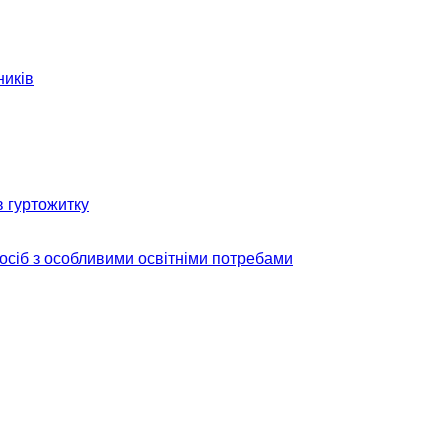
ників
в гуртожитку
 осіб з особливими освітніми потребами