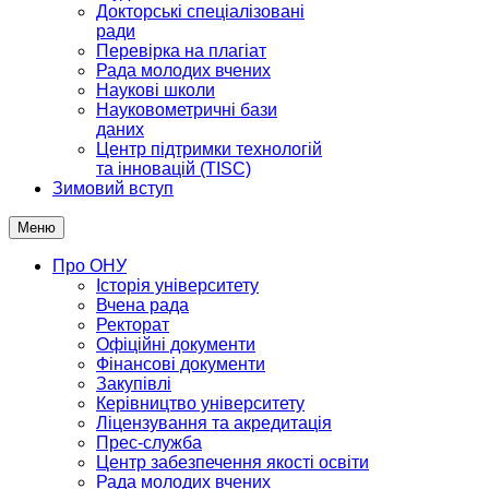
Докторські спеціалізовані
ради
Перевірка на плагіат
Рада молодих вчених
Наукові школи
Науковометричні бази
даних
Центр підтримки технологій
та інновацій (TISC)
Зимовий вступ
Меню
Про ОНУ
Історія університету
Вчена рада
Ректорат
Офіційні документи
Фінансові документи
Закупівлі
Керівництво університету
Ліцензування та акредитація
Прес-служба
Центр забезпечення якості освіти
Рада молодих вчених