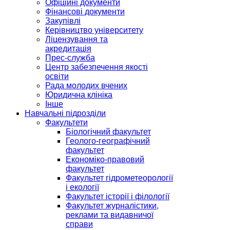
Офіційні документи
Фінансові документи
Закупівлі
Керівництво університету
Ліцензування та
акредитація
Прес-служба
Центр забезпечення якості
освіти
Рада молодих вчених
Юридична клініка
Інше
Навчальні підрозділи
Факультети
Біологічний факультет
Геолого-географічний
факультет
Економіко-правовий
факультет
Факультет гідрометеорології
і екології
Факультет історії і філології
Факультет журналістики,
реклами та видавничої
справи