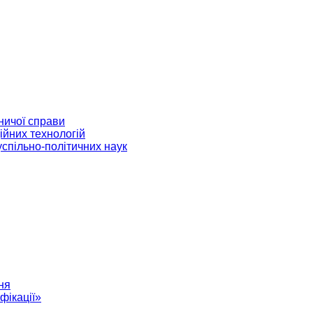
ничої справи
ійних технологій
успільно-політичних наук
ня
фікації»