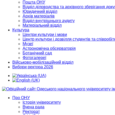
Пошта ОНУ
Відділ діловодства та архівного зберігання док
Юридичний відділ
Архів матеріалів
Відділ внутрішнього аудиту
Матеріальний відділ
Культура
Центри культури і мови
Центр культури і дозвілля студентів та співробіт
Музеї
Астрономічна обсерваторія
Ботанічний сад
Фотогалереї
Військово-мобілізаційний відділ
Вибори ректора 2026
Про ОНУ
Історія університету
Вчена рада
Ректорат