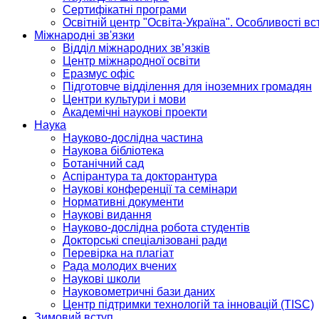
Сертифікатні програми
Освітній центр "Освіта-Україна". Особливості в
Міжнародні зв'язки
Відділ міжнародних зв’язків
Центр міжнародної освіти
Еразмус офіс
Підготовче відділення для іноземних громадян
Центри культури і мови
Академічні наукові проекти
Наука
Науково-дослідна частина
Наукова бібліотека
Ботанічний сад
Аспірантура та докторантура
Наукові конференції та семінари
Нормативні документи
Наукові видання
Науково-дослідна робота студентів
Докторські спеціалізовані ради
Перевірка на плагіат
Рада молодих вчених
Наукові школи
Науковометричні бази даних
Центр підтримки технологій та інновацій (TISC)
Зимовий вступ