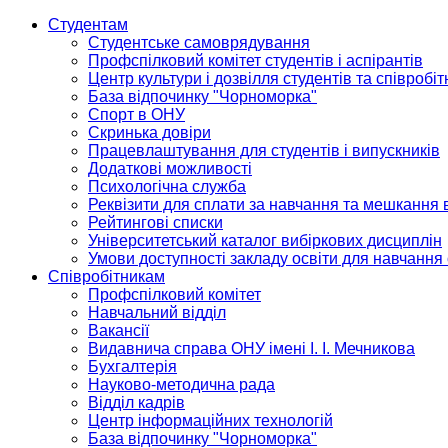
Студентам
Студентське самоврядування
Профспілковий комітет студентів і аспірантів
Центр культури і дозвілля студентів та співробіт
База відпочинку "Чорноморка"
Спорт в ОНУ
Скринька довіри
Працевлаштування для студентів і випускників
Додаткові можливості
Психологічна служба
Реквізити для сплати за навчання та мешкання 
Рейтингові списки
Університетський каталог вибіркових дисциплін
Умови доступності закладу освіти для навчання
Співробітникам
Профспілковий комітет
Навчальний відділ
Вакансії
Видавнича справа ОНУ імені І. І. Мечникова
Бухгалтерія
Науково-методична рада
Відділ кадрів
Центр інформаційних технологій
База відпочинку "Чорноморка"