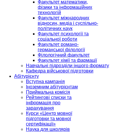
Факультет математики,
фізики та інформаційних
технологій
Факультет міжнародних
відносин, медіа і суспільно-
політичних наук
Факультет психології та
соціальної роботи
Факультет романо-
германської філології
Філологічний факультет
Факультет хімії та фармації
Навчальні підрозділи іншого формату
Кафедра військової підготовки
Абітурієнту
Вступна кампанія
Іноземним абітурієнтам
Приймальна комісія
Рейтингові списки та
інформація про
зарахування
Курси «Центр мовної
підготовки та мовної
сертифікації»
Наука для школярів