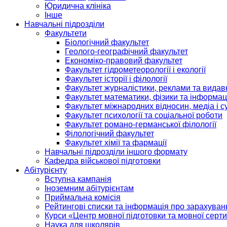
Юридична клініка
Інше
Навчальні підрозділи
Факультети
Біологічний факультет
Геолого-географічний факультет
Економіко-правовий факультет
Факультет гідрометеорології і екології
Факультет історії і філології
Факультет журналістики, реклами та видав
Факультет математики, фізики та інформац
Факультет міжнародних відносин, медіа і с
Факультет психології та соціальної роботи
Факультет романо-германської філології
Філологічний факультет
Факультет хімії та фармації
Навчальні підрозділи іншого формату
Кафедра військової підготовки
Абітурієнту
Вступна кампанія
Іноземним абітурієнтам
Приймальна комісія
Рейтингові списки та інформація про зарахуван
Курси «Центр мовної підготовки та мовної серти
Наука для школярів