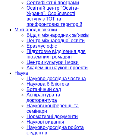
Сертифікатні програми
Освітній центр "Освіта-
Україна". Особливості
вступу з ТОТ та
прифронтових територій
Міжнародні зв'язки
Відділ міжнародних зв’язків
Центр міжнародної освіти
Еразмус офіс
Підготовче відділення для
іноземних громадян
Центри культури і мови
Академічні наукові проекти
Наука
Науково-дослідна частина
Наукова бібліотека
Ботанічний сад
Аспірантура та
докторантура
Наукові конференції та
семінари
Нормативні документи
Наукові видання
Науково-дослідна робота
студентів