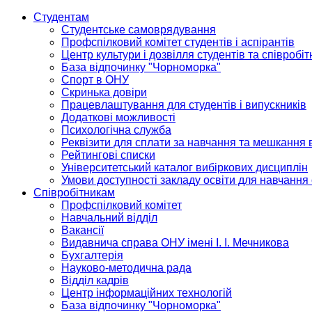
Студентам
Студентське самоврядування
Профспілковий комітет студентів і аспірантів
Центр культури і дозвілля студентів та співробіт
База відпочинку "Чорноморка"
Спорт в ОНУ
Скринька довіри
Працевлаштування для студентів і випускників
Додаткові можливості
Психологічна служба
Реквізити для сплати за навчання та мешкання 
Рейтингові списки
Університетський каталог вибіркових дисциплін
Умови доступності закладу освіти для навчання
Співробітникам
Профспілковий комітет
Навчальний відділ
Вакансії
Видавнича справа ОНУ імені І. І. Мечникова
Бухгалтерія
Науково-методична рада
Відділ кадрів
Центр інформаційних технологій
База відпочинку "Чорноморка"