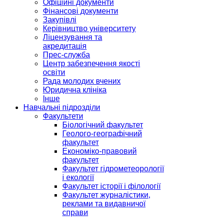
Офіційні документи
Фінансові документи
Закупівлі
Керівництво університету
Ліцензування та
акредитація
Прес-служба
Центр забезпечення якості
освіти
Рада молодих вчених
Юридична клініка
Інше
Навчальні підрозділи
Факультети
Біологічний факультет
Геолого-географічний
факультет
Економіко-правовий
факультет
Факультет гідрометеорології
і екології
Факультет історії і філології
Факультет журналістики,
реклами та видавничої
справи