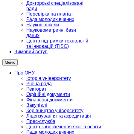
Докторські спеціалізовані
ради
Перевірка на плагіат
Рада молодих вчених
Наукові школи
Науковометричні бази
даних
Центр підтримки технологій
та інновацій (TISC)
Зимовий вступ
Меню
Про ОНУ
Історія університету
Вчена рада
Ректорат
Офіційні документи
Фінансові документи
Закупівлі
Керівництво університету
Ліцензування та акредитація
Прес-служба
Центр забезпечення якості освіти
Рада молодих вчених