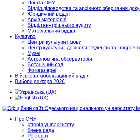
Пошта ОНУ
Відділ діловодства та архівного зберігання док
Юридичний відділ
Архів матеріалів
Відділ внутрішнього аудиту
Матеріальний відділ
Культура
Центри культури і мови
Центр культури і дозвілля студентів та співробіт
Музеї
Астрономічна обсерваторія
Ботанічний сад
Фотогалереї
Військово-мобілізаційний відділ
Вибори ректора 2026
Про ОНУ
Історія університету
Вчена рада
Ректорат