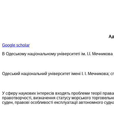
Ад
Google scholar
В Одеському національному університеті ім. І.І. Мечникова
Одеський національний університет імені І. І. Мечникова; 
У сферу наукових інтересів входять проблеми теорії прав
правотворчості, визначення статусу морського торговельн
суден, правові особливості експлуатації автономного судна