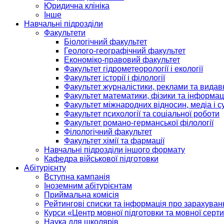
Юридична клініка
Інше
Навчальні підрозділи
Факультети
Біологічний факультет
Геолого-географічний факультет
Економіко-правовий факультет
Факультет гідрометеорології і екології
Факультет історії і філології
Факультет журналістики, реклами та видав
Факультет математики, фізики та інформац
Факультет міжнародних відносин, медіа і с
Факультет психології та соціальної роботи
Факультет романо-германської філології
Філологічний факультет
Факультет хімії та фармації
Навчальні підрозділи іншого формату
Кафедра військової підготовки
Абітурієнту
Вступна кампанія
Іноземним абітурієнтам
Приймальна комісія
Рейтингові списки та інформація про зарахуван
Курси «Центр мовної підготовки та мовної серти
Наука для школярів