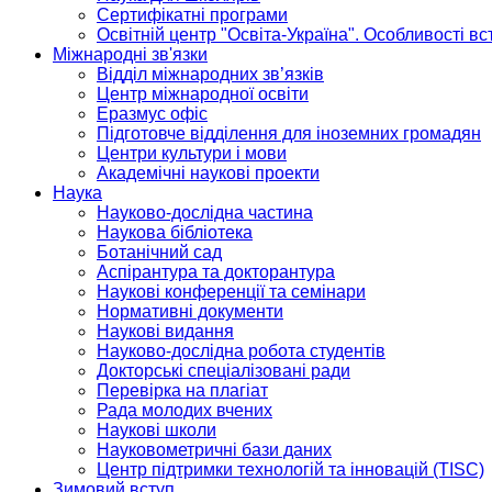
Сертифікатні програми
Освітній центр "Освіта-Україна". Особливості в
Міжнародні зв'язки
Відділ міжнародних зв’язків
Центр міжнародної освіти
Еразмус офіс
Підготовче відділення для іноземних громадян
Центри культури і мови
Академічні наукові проекти
Наука
Науково-дослідна частина
Наукова бібліотека
Ботанічний сад
Аспірантура та докторантура
Наукові конференції та семінари
Нормативні документи
Наукові видання
Науково-дослідна робота студентів
Докторські спеціалізовані ради
Перевірка на плагіат
Рада молодих вчених
Наукові школи
Науковометричні бази даних
Центр підтримки технологій та інновацій (TISC)
Зимовий вступ