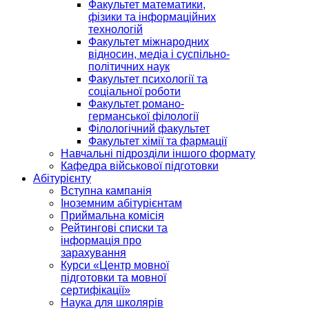
Факультет математики,
фізики та інформаційних
технологій
Факультет міжнародних
відносин, медіа і суспільно-
політичних наук
Факультет психології та
соціальної роботи
Факультет романо-
германської філології
Філологічний факультет
Факультет хімії та фармації
Навчальні підрозділи іншого формату
Кафедра військової підготовки
Абітурієнту
Вступна кампанія
Іноземним абітурієнтам
Приймальна комісія
Рейтингові списки та
інформація про
зарахування
Курси «Центр мовної
підготовки та мовної
сертифікації»
Наука для школярів