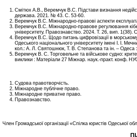
Смітюх А.В., Веремчук В.С. Підстави визнання недійс
держава. 2021. № 43. С. 53-60.
Веремчук В.С. Міжнародно-правові аспекти експлуата
Веремчук В.С. Міжнародно-правове регулювання кібер
університету. Правознавство. 2024. Т. 26, вип. 1(38). 
Веремчук В.С. Щодо питань цифровізації в морському п
Одеського національного університету імені І. І. Мечни
кол.: А. Л. Святошнюк, Т. В. Степанова та ін. – Одеса :
Веремчук В. С. Торговельне та військове судно: крит
виклики : Матеріали 27 Міжнар. наук.-практ. конф. Н
Судова правотворчість.
Міжнародне публічне право.
Міжнародне приватне право.
Правознавство.
Член Громадської організації «Спілка юристів Одеської обл
П