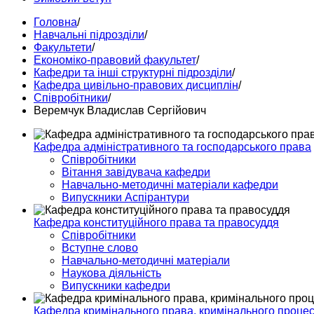
Головна
/
Навчальні підрозділи
/
Факультети
/
Економіко-правовий факультет
/
Кафедри та інші структурні підрозділи
/
Кафедра цивільно-правових дисциплін
/
Співробітники
/
Веремчук Владислав Сергійович
Кафедра адміністративного та господарського права
Співробітники
Вітання завідувача кафедри
Навчально-методичні матеріали кафедри
Випускники Аспірантури
Кафедра конституційного права та правосуддя
Співробітники
Вступне слово
Навчально-методичні матеріали
Наукова діяльність
Випускники кафедри
Кафедра кримінального права, кримінального процесу