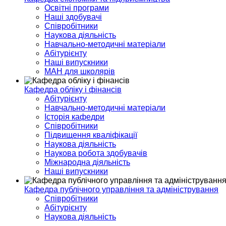
Освітні програми
Наші здобувачі
Співробітники
Наукова діяльність
Навчально-методичні матеріали
Абітурієнту
Наші випускники
МАН для школярів
Кафедра обліку і фінансів
Абітурієнту
Навчально-методичні матеріали
Історія кафедри
Співробітники
Підвищення кваліфікації
Наукова діяльність
Наукова робота здобувачів
Міжнародна діяльність
Наші випускники
Кафедра публічного управління та адміністрування
Співробітники
Абітурієнту
Наукова діяльність