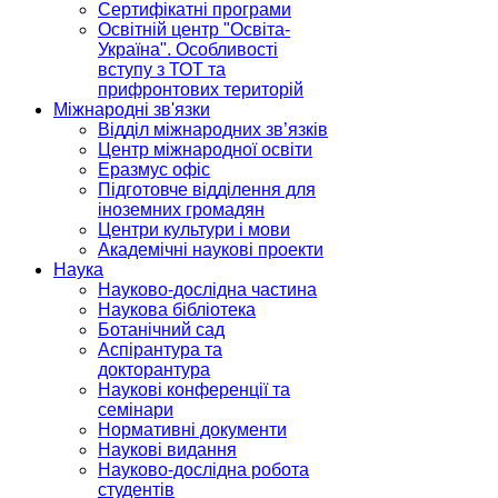
Сертифікатні програми
Освітній центр "Освіта-
Україна". Особливості
вступу з ТОТ та
прифронтових територій
Міжнародні зв'язки
Відділ міжнародних зв’язків
Центр міжнародної освіти
Еразмус офіс
Підготовче відділення для
іноземних громадян
Центри культури і мови
Академічні наукові проекти
Наука
Науково-дослідна частина
Наукова бібліотека
Ботанічний сад
Аспірантура та
докторантура
Наукові конференції та
семінари
Нормативні документи
Наукові видання
Науково-дослідна робота
студентів