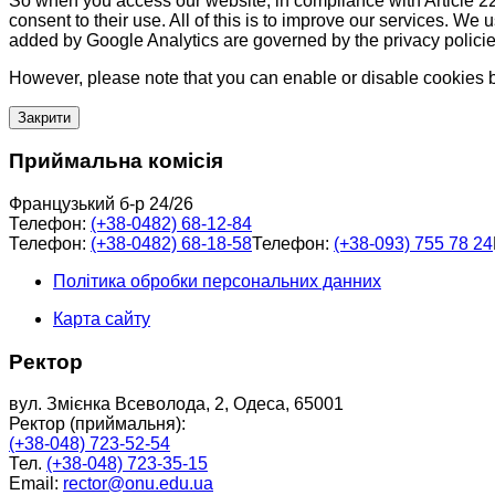
So when you access our website, in compliance with Article 22
consent to their use. All of this is to improve our services. We
added by Google Analytics are governed by the privacy policie
However, please note that you can enable or disable cookies by
Закрити
Приймальна комісія
Французький б-р 24/26
Телефон:
(+38-0482) 68-12-84
Телефон:
(+38-0482) 68-18-58
Телефон:
(+38-093) 755 78 24
Політика обробки персональних данних
Карта сайту
Ректор
вул. Змієнка Всеволода, 2, Одеса, 65001
Ректор (приймальня):
(+38-048) 723-52-54
Тел.
(+38-048) 723-35-15
Email:
rector@onu.edu.ua