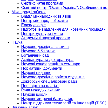
Сертифікатні програми
Освітній центр "Освіта-Україна". Особливості в
Міжнародні зв'язки
Відділ міжнародних зв’язків
Центр міжнародної освіти
Еразмус офіс
Підготовче відділення для іноземних громадян
Центри культури і мови
Академічні наукові проекти
Наука
Науково-дослідна частина
Наукова бібліотека
Ботанічний сад
Аспірантура та докторантура
Наукові конференції та семінари
Нормативні документи
Наукові видання
Науково-дослідна робота студентів
Докторські спеціалізовані ради
Перевірка на плагіат
Рада молодих вчених
Наукові школи
Науковометричні бази даних
Центр підтримки технологій та інновацій (TISC)
Зимовий вступ