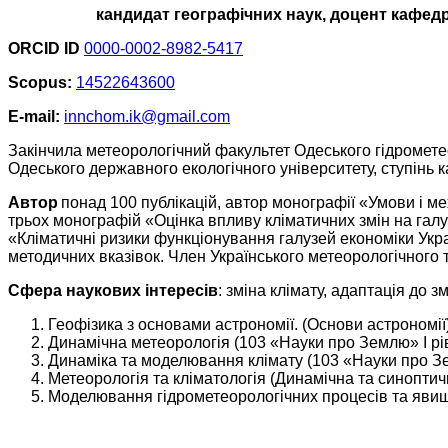
кандидат географічних наук, доцент кафедри
ORCID ID
0000-0002-8982-5417
Scopus:
14522643600
E-mail:
innchom.ik@gmail.com
Закінчила метеорологічний факультет Одеського гідрометео
Одеського державного екологічного університету, ступінь к
Автор
понад 100 публікацій, автор монографії «Умови і 
трьох монографій «Оцінка впливу кліматичних змін на галузі
«Кліматичні ризики функціонування галузей економіки Украї
методичних вказівок. Член Українського метеорологічного т
Сфера наукових інтересів
: зміна клімату, адаптація до 
Геофізика з основами астрономії. (Основи астрономії)
Динамічна метеорологія (103 «Науки про Землю» I рі
Динаміка та моделювання клімату (103 «Науки про Зем
Метеорологія та кліматологія (Динамічна та синоптич
Моделювання гідрометеорологічних процесів та явищ 