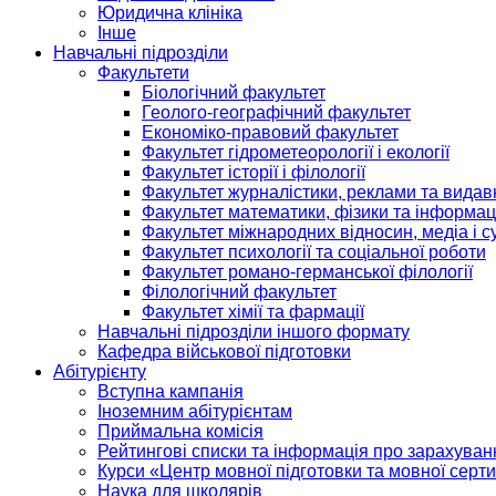
Юридична клініка
Інше
Навчальні підрозділи
Факультети
Біологічний факультет
Геолого-географічний факультет
Економіко-правовий факультет
Факультет гідрометеорології і екології
Факультет історії і філології
Факультет журналістики, реклами та видав
Факультет математики, фізики та інформац
Факультет міжнародних відносин, медіа і с
Факультет психології та соціальної роботи
Факультет романо-германської філології
Філологічний факультет
Факультет хімії та фармації
Навчальні підрозділи іншого формату
Кафедра військової підготовки
Абітурієнту
Вступна кампанія
Іноземним абітурієнтам
Приймальна комісія
Рейтингові списки та інформація про зарахуван
Курси «Центр мовної підготовки та мовної серти
Наука для школярів