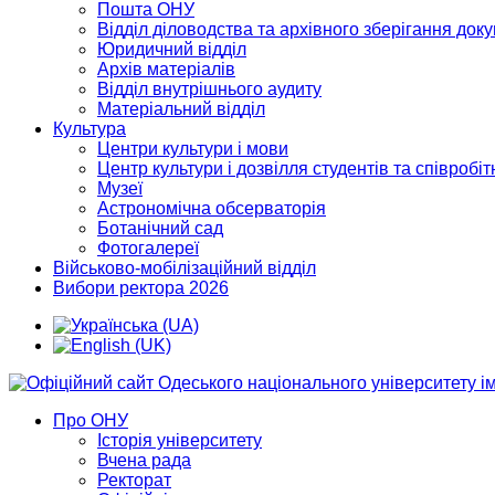
Пошта ОНУ
Відділ діловодства та архівного зберігання док
Юридичний відділ
Архів матеріалів
Відділ внутрішнього аудиту
Матеріальний відділ
Культура
Центри культури і мови
Центр культури і дозвілля студентів та співробіт
Музеї
Астрономічна обсерваторія
Ботанічний сад
Фотогалереї
Військово-мобілізаційний відділ
Вибори ректора 2026
Про ОНУ
Історія університету
Вчена рада
Ректорат