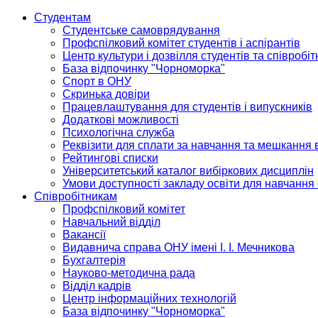
Студентам
Студентське самоврядування
Профспілковий комітет студентів і аспірантів
Центр культури і дозвілля студентів та співробіт
База відпочинку "Чорноморка"
Спорт в ОНУ
Скринька довіри
Працевлаштування для студентів і випускників
Додаткові можливості
Психологічна служба
Реквізити для сплати за навчання та мешкання 
Рейтингові списки
Університетський каталог вибіркових дисциплін
Умови доступності закладу освіти для навчання
Співробітникам
Профспілковий комітет
Навчальний відділ
Вакансії
Видавнича справа ОНУ імені І. І. Мечникова
Бухгалтерія
Науково-методична рада
Відділ кадрів
Центр інформаційних технологій
База відпочинку "Чорноморка"