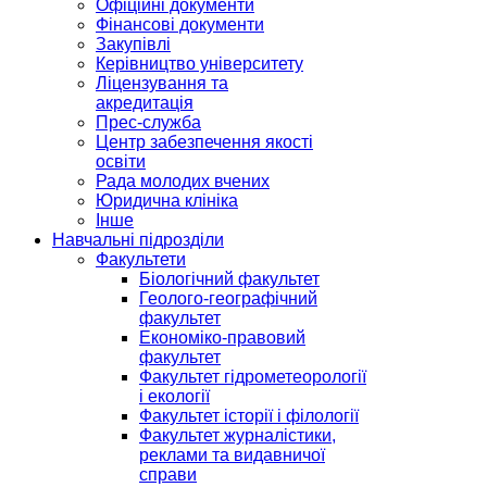
Офіційні документи
Фінансові документи
Закупівлі
Керівництво університету
Ліцензування та
акредитація
Прес-служба
Центр забезпечення якості
освіти
Рада молодих вчених
Юридична клініка
Інше
Навчальні підрозділи
Факультети
Біологічний факультет
Геолого-географічний
факультет
Економіко-правовий
факультет
Факультет гідрометеорології
і екології
Факультет історії і філології
Факультет журналістики,
реклами та видавничої
справи