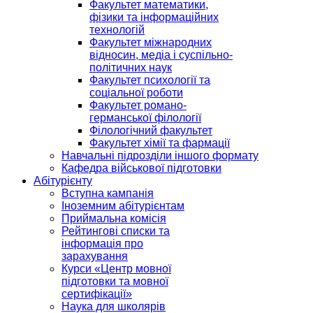
Факультет математики,
фізики та інформаційних
технологій
Факультет міжнародних
відносин, медіа і суспільно-
політичних наук
Факультет психології та
соціальної роботи
Факультет романо-
германської філології
Філологічний факультет
Факультет хімії та фармації
Навчальні підрозділи іншого формату
Кафедра військової підготовки
Абітурієнту
Вступна кампанія
Іноземним абітурієнтам
Приймальна комісія
Рейтингові списки та
інформація про
зарахування
Курси «Центр мовної
підготовки та мовної
сертифікації»
Наука для школярів