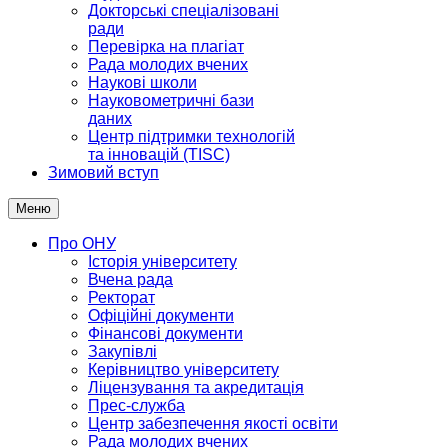
Докторські спеціалізовані
ради
Перевірка на плагіат
Рада молодих вчених
Наукові школи
Науковометричні бази
даних
Центр підтримки технологій
та інновацій (TISC)
Зимовий вступ
Меню
Про ОНУ
Історія університету
Вчена рада
Ректорат
Офіційні документи
Фінансові документи
Закупівлі
Керівництво університету
Ліцензування та акредитація
Прес-служба
Центр забезпечення якості освіти
Рада молодих вчених