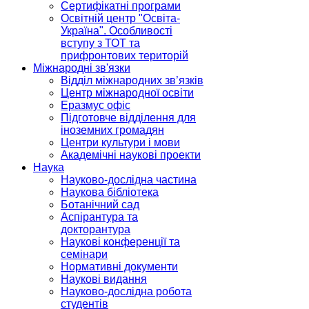
Сертифікатні програми
Освітній центр "Освіта-
Україна". Особливості
вступу з ТОТ та
прифронтових територій
Міжнародні зв'язки
Відділ міжнародних зв’язків
Центр міжнародної освіти
Еразмус офіс
Підготовче відділення для
іноземних громадян
Центри культури і мови
Академічні наукові проекти
Наука
Науково-дослідна частина
Наукова бібліотека
Ботанічний сад
Аспірантура та
докторантура
Наукові конференції та
семінари
Нормативні документи
Наукові видання
Науково-дослідна робота
студентів