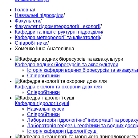
Головна
/
Навчальні підрозділи
/
Факультети
/
Факультет гідрометеорології і екології
/
Кафедри та інші структурні підрозділи
/
Кафедра метеорології та кліматології
/
Співробітники
/
Хоменко Інна Анатоліївна
Кафедра водних біоресурсів та аквакультури
Історія кафедри водних біоресурсів та аквакуль
Співробітники
Кафедра екології та охорони довкілля
Співробітники
Кафедра гідрології суші
Навчальні курси
Співробітники
Лабораторія гідрологічної інформації та розраху
Лабораторія геодезії, геофізики та водних досл
Історія кафедри гідрології суші