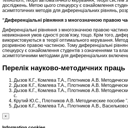
технології, теорії автоматичного керування, теорії систем
досліджень. Метою цього спецкурсу є ознайомлення студен
асимптотичних методів для диференціальних рівнянь, розр
“Диференціальні рівняння з многозначною правою ч
Диференціальні рівняння з многозначною правою частиною
невиконання умов єдності розв'язку, тощо. Крім того, ди
використовуються в теорії оптимального керування. Мето
розривною правою частиною. Тому диференціальні рівнян
спецкурсу є ознайомлення студентів з означеннями та вла
асимптотичними методами для диференціальних включень 
Перелік науково-методичних праць
Дызов К.Г., Комлева Т.А., Плотников А.В. Методичес
Дызов К.Г., Комлева Т.А., Плотников А.В. Методичес
Дызов К.Г., Комлева Т.А., Плотников А.В. Методичес
с.
Крутий Ю.С., Плотников А.В. Методические пособие 
Дызов К.Г., Комлева Т.А., Плотников А.В., Васильков
×
Information cookies