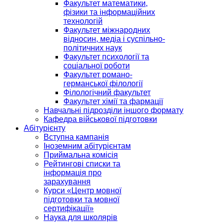
Факультет математики,
фізики та інформаційних
технологій
Факультет міжнародних
відносин, медіа і суспільно-
політичних наук
Факультет психології та
соціальної роботи
Факультет романо-
германської філології
Філологічний факультет
Факультет хімії та фармації
Навчальні підрозділи іншого формату
Кафедра військової підготовки
Абітурієнту
Вступна кампанія
Іноземним абітурієнтам
Приймальна комісія
Рейтингові списки та
інформація про
зарахування
Курси «Центр мовної
підготовки та мовної
сертифікації»
Наука для школярів