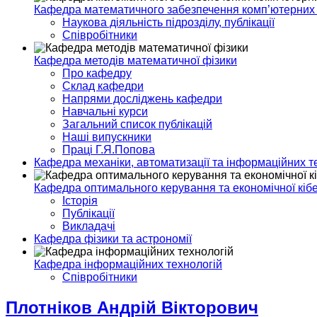
Кафедра математичного забезпечення комп’ютерних
Наукова діяльність підрозділу, публікації
Співробітники
Кафедра методів математичної фізики
Про кафедру
Склад кафедри
Напрями досліджень кафедри
Навчальні курси
Загальний список публікацій
Наші випускники
Праці Г.Я.Попова
Кафедра механіки, автоматизації та інформаційних т
Кафедра оптимального керування та економічної кіб
Історія
Публікації
Викладачі
Кафедра фізики та астрономії
Кафедра інформаційних технологій
Спiвробiтники
Плотніков Андрій Вікторович