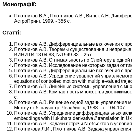
Монографії:
Плотников В.А., Плотников А.В., Витюк А.Н. Диффер
АстроПринт, 1999. - 356 с.
Статті:
Плотников А.В. Дифференциальные включения с прои
Плотников А.В. Теоремы существования и непрерыв
ВИНИТИ 13.04.83, №1949-83. - 25 с.
Плотников А.В. Оптимальность по Слейтеру в одной мн
Плотников А.В. Исследование некоторых задач оптим
Плотников А.В. Дифференциальные включения с прои
Плотников А.В. Усреднение уравнений управляемого дв
equations of controlled motion with multiple-valued traject
Плотников А.В. Линейные системы управления с много
Плотников А.В. Компактность множества достижимос
с.
Плотников А.В. Решение одной задачи управления мн
Межвуз. сб. научн.тр. Челябинск, 1988. - с. 104-107.
Плотников А.В. Усреднение дифференциальных включений
embeddings with Hukuhara derivative // translation in Ukr
Плотников А.В. Задачи встречи N объектов в условия
Плотникова Л.И., Плотников А.В. Задача управления 