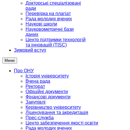
Докторські спеціалізовані
ради
Перевірка на плагіат
Рада молодих вчених
Наукові школи
Науковометричні бази
даних
Центр підтримки технологій
та інновацій (TISC)
Зимовий вступ
Меню
Про ОНУ
Історія університету
Вчена рада
Ректорат
Офіційні документи
Фінансові документи
Закупівлі
Керівництво університету
Ліцензування та акредитація
Прес-служба
Центр забезпечення якості освіти
Рада молодих вчених