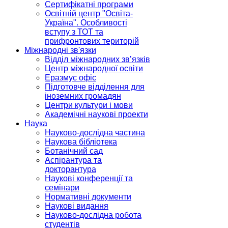
Сертифікатні програми
Освітній центр "Освіта-
Україна". Особливості
вступу з ТОТ та
прифронтових територій
Міжнародні зв'язки
Відділ міжнародних зв’язків
Центр міжнародної освіти
Еразмус офіс
Підготовче відділення для
іноземних громадян
Центри культури і мови
Академічні наукові проекти
Наука
Науково-дослідна частина
Наукова бібліотека
Ботанічний сад
Аспірантура та
докторантура
Наукові конференції та
семінари
Нормативні документи
Наукові видання
Науково-дослідна робота
студентів