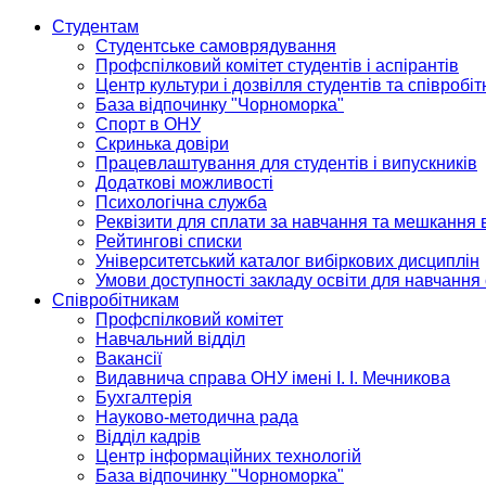
Студентам
Студентське самоврядування
Профспілковий комітет студентів і аспірантів
Центр культури і дозвілля студентів та співробіт
База відпочинку "Чорноморка"
Спорт в ОНУ
Скринька довіри
Працевлаштування для студентів і випускників
Додаткові можливості
Психологічна служба
Реквізити для сплати за навчання та мешкання 
Рейтингові списки
Університетський каталог вибіркових дисциплін
Умови доступності закладу освіти для навчання
Співробітникам
Профспілковий комітет
Навчальний відділ
Вакансії
Видавнича справа ОНУ імені І. І. Мечникова
Бухгалтерія
Науково-методична рада
Відділ кадрів
Центр інформаційних технологій
База відпочинку "Чорноморка"