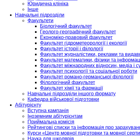
Юридична клініка
Інше
Навчальні підрозділи
Факультети
Біологічний факультет
Геолого-географічний факультет
Економіко-правовий факультет
Факультет гідрометеорології і екології
Факультет історії і філології
Факультет журналістики, реклами та видав
Факультет математики, фізики та інформац
Факультет міжнародних відносин, медіа і с
Факультет психології та соціальної роботи
Факультет романо-германської філології
Філологічний факультет
Факультет хімії та фармації
Навчальні підрозділи іншого формату
Кафедра військової підготовки
Абітурієнту
Вступна кампанія
Іноземним абітурієнтам
Приймальна комісія
Рейтингові списки та інформація про зарахуван
Курси «Центр мовної підготовки та мовної серти
Наука для школярів