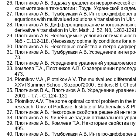
Плотников А.В. Задача управления иерархической с
компьютерные технологии : Труды Украинской академи
Плотников А.В., Тумбрукаки А.В. Интегро-дифференциа
equations with multivalued solutions // translation in Ukr
Плотников А.В. Дифференцирование многозначных отобра
derivative // translation in Ukr. Math. J. 52, N8, 1282-129
Плотников А.В. Необходимые условия оптимальности 
№5 - С.112-118. (Necessary optimality conditions for a no
Плотников А.В. Некоторые свойства интегро-диффере
Плотников А.В., Тумбрукаки А.В. Усреднение интегро
73.
Плотников А.В. Усреднение уравнений управляемого д
Комлева Т.А., Плотников А.В. О завершении преследо
473.
Plotnikov V.A., Plotnikov A.V. The multivalued different
XXVI Summer School, Sozopol'2000 , Editors: B.I. Chesha
Плотников В.А., Плотников А.В. Усреднение уравнен
2001. - Т.7. - С. 124- 131.
Plotnikov A.V. The some optimal control problem in the i
research, Univ. of Podlasie, Institute of Mathematics & 
Плотников А.В. Некоторые свойства решений интегр
Плотников А.В. Линейные задачи оптимального управл
Плотников А.В., Комлева Т.А. Некоторые свойства пуч
495.
Плотников А.В., Тумбрукаки А.В. Интегро-дифференциа