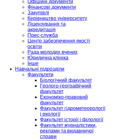
Офіційні документи
Фінансові документи
Закупівлі
Керівництво університету
Ліцензування та
акредитація
Прес-служба
Центр забезпечення якості
освіти
Рада молодих вчених
Юридична клініка
Інше
Навчальні підрозділи
Факультети
Біологічний факультет
Геолого-географічний
факультет
Економіко-правовий
факультет
Факультет гідрометеорології
і екології
Факультет історії і філології
Факультет журналістики,
реклами та видавничої
справи