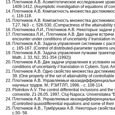
Плотников А.В. Асимптотическое исследование уравне
1409-1412. (Asymptotic investigation of equations of contr
Плотников А.В. Компактность множества достижимост
с. 116-118.
Плотников А.В. Компактность множества достижимос
Т.27, №3 - с. 526-530. (Compactness of the attainability se
Плотникова Л.И., Плотников А.В. Некоторые задачи 
Плотникова Л.И., Плотников А.В. Две задачи встречи в
encounter under conditions of uncertainty // translation 
Плотников А.В. Задача управления системами с расп
с. 165-167. (Control of distributed-parameter systems und
Плотников А.В. Задача управления пучками траекторий // С
Math. J. 33, N2, 351-354 (1992))
Плотников А.В. Две задачи управления в условиях нео
conditions of uncertainty // translation in Cybern. Syst. 
Плотников А.В. Одно свойство множества достижимост
39. (One property of the set of attainability of controllabl
Плотников А.В. Управляемые квазидифференциальны
научных трудов. М.: РЗИТЛП, 1996. - с. 108-114.
Plotnikov A.V. The control differential inclusions and th
convexite, 21-26.05. 1997, Cluj-Napoca. Universitatea “
Плотников А.В. Управляемые квазидифференциальные 
(Controlled quasidifferential equations and some of their 
Плотников А.В., Тумбрукаки А.В. Некоторые свойства
с.50- 58.