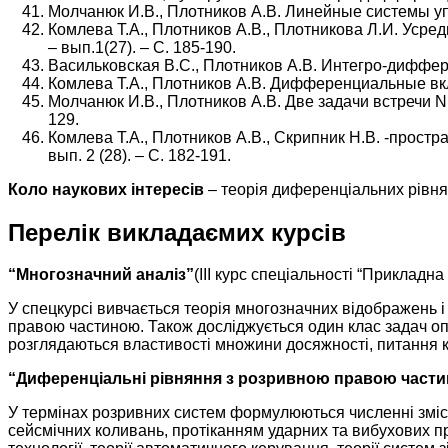
Молчанюк И.В., Плотников А.В. Линейные системы упра
Комлева Т.А., Плотников А.В., Плотникова Л.И. Усре
– вып.1(27). – С. 185-190.
Васильковская В.С., Плотников А.В. Интегро-дифферен
Комлева Т.А., Плотников А.В. Дифференциальные включ
Молчанюк И.В., Плотников А.В. Две задачи встречи N не
129.
Комлева Т.А., Плотников А.В., Скрипник Н.В. -простр
вып. 2 (28). – С. 182-191.
Коло наукових інтересів
– теорія диференціальних рівня
Перелік викладаємих курсів
“Многозначний аналіз”
(ІІІ курс спеціальності “Прикладна
У спецкурсі вивчається теорія многозначних відображень і
правою частиною. Також досліджується один клас задач оп
розглядаються властивості множини досяжності, питання 
“Диференціальні рівняння з розривною правою част
У термінах розривних систем формулюються численні змісто
сейсмічних коливань, протіканням ударних та вибухових п