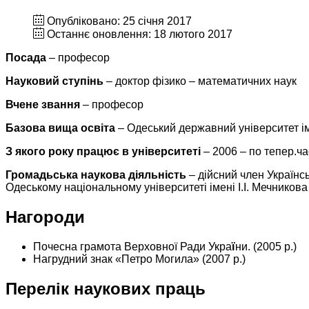
Опубліковано: 25 січня 2017
Останнє оновлення: 18 лютого 2017
Посада
– професор
Науковий ступінь
– доктор фізико – математичних наук
Вчене звання
– професор
Базова вища освіта
– Одеський державний університет іме
З якого року працює в університеті
– 2006 – по тепер.ч
Громадьська наукова діяльність
– дійсний член Українсь
Одеському національному унiверситетi iменi I.I. Мечникова
Нагороди
Почесна грамота Верховної Ради Укра
ї
ни. (2005 р.)
Нагрудний знак «Петро Могила» (2007 р.)
Перелік наукових праць