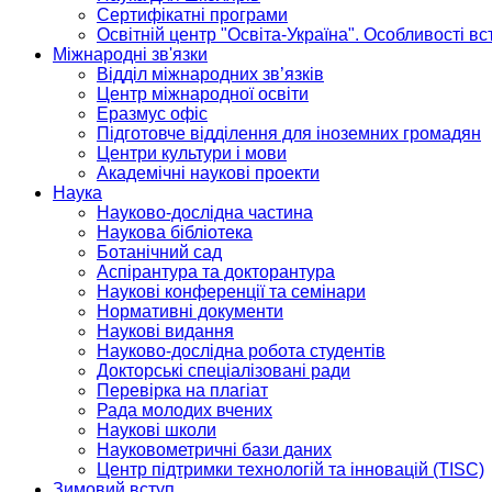
Сертифікатні програми
Освітній центр "Освіта-Україна". Особливості в
Міжнародні зв'язки
Відділ міжнародних зв’язків
Центр міжнародної освіти
Еразмус офіс
Підготовче відділення для іноземних громадян
Центри культури і мови
Академічні наукові проекти
Наука
Науково-дослідна частина
Наукова бібліотека
Ботанічний сад
Аспірантура та докторантура
Наукові конференції та семінари
Нормативні документи
Наукові видання
Науково-дослідна робота студентів
Докторські спеціалізовані ради
Перевірка на плагіат
Рада молодих вчених
Наукові школи
Науковометричні бази даних
Центр підтримки технологій та інновацій (TISC)
Зимовий вступ