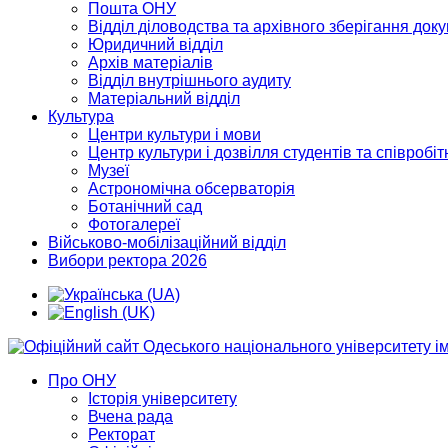
Пошта ОНУ
Відділ діловодства та архівного зберігання док
Юридичний відділ
Архів матеріалів
Відділ внутрішнього аудиту
Матеріальний відділ
Культура
Центри культури і мови
Центр культури і дозвілля студентів та співробіт
Музеї
Астрономічна обсерваторія
Ботанічний сад
Фотогалереї
Військово-мобілізаційний відділ
Вибори ректора 2026
Про ОНУ
Історія університету
Вчена рада
Ректорат