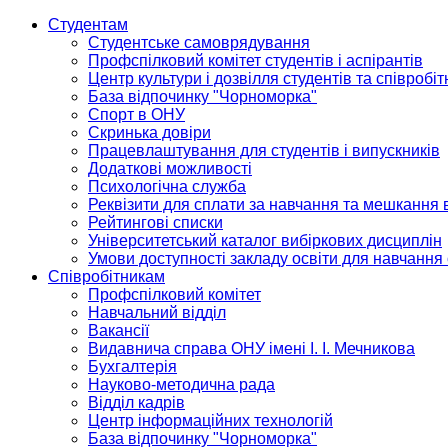
Студентам
Студентське самоврядування
Профспілковий комітет студентів і аспірантів
Центр культури і дозвілля студентів та співробіт
База відпочинку "Чорноморка"
Спорт в ОНУ
Скринька довіри
Працевлаштування для студентів і випускників
Додаткові можливості
Психологічна служба
Реквізити для сплати за навчання та мешкання 
Рейтингові списки
Університетський каталог вибіркових дисциплін
Умови доступності закладу освіти для навчання
Співробітникам
Профспілковий комітет
Навчальний відділ
Вакансії
Видавнича справа ОНУ імені І. І. Мечникова
Бухгалтерія
Науково-методична рада
Відділ кадрів
Центр інформаційних технологій
База відпочинку "Чорноморка"