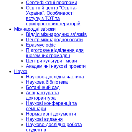
Сертифікатні програми
Освітній центр "Освіта-
Україна". Особливості
вступу з ТОТ та
прифронтових територій
Міжнародні зв'язки
Відділ міжнародних зв’язків
Центр міжнародної освіти
Еразмус офіс
Підготовче відділення для
іноземних громадян
Центри культури і мови
Академічні наукові проекти
Наука
Науково-дослідна частина
Наукова бібліотека
Ботанічний сад
Аспірантура та
докторантура
Наукові конференції та
семінари
Нормативні документи
Наукові видання
Науково-дослідна робота
студентів