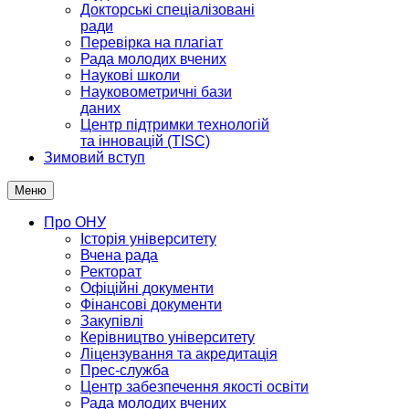
Докторські спеціалізовані
ради
Перевірка на плагіат
Рада молодих вчених
Наукові школи
Науковометричні бази
даних
Центр підтримки технологій
та інновацій (TISC)
Зимовий вступ
Меню
Про ОНУ
Історія університету
Вчена рада
Ректорат
Офіційні документи
Фінансові документи
Закупівлі
Керівництво університету
Ліцензування та акредитація
Прес-служба
Центр забезпечення якості освіти
Рада молодих вчених