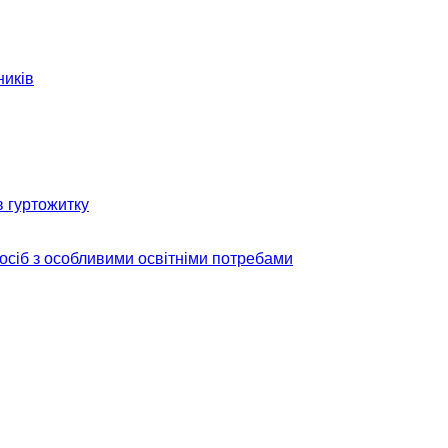
ників
в гуртожитку
 осіб з особливими освітніми потребами