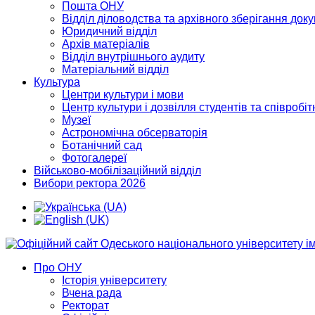
Пошта ОНУ
Відділ діловодства та архівного зберігання док
Юридичний відділ
Архів матеріалів
Відділ внутрішнього аудиту
Матеріальний відділ
Культура
Центри культури і мови
Центр культури і дозвілля студентів та співробіт
Музеї
Астрономічна обсерваторія
Ботанічний сад
Фотогалереї
Військово-мобілізаційний відділ
Вибори ректора 2026
Про ОНУ
Історія університету
Вчена рада
Ректорат