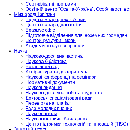
Сертифікатні програми
Освітній центр "Освіта-Україна". Особливості в
Міжнародні зв'язки
Відділ міжнародних зв’язків
Центр міжнародної освіти
Еразмус офіс
Підготовче відділення для іноземних громадян
Центри культури і мови
Академічні наукові проекти
Наука
Науково-дослідна частина
Наукова бібліотека
Ботанічний сад
Аспірантура та докторантура
Наукові конференції та семінари
Нормативні документи
Наукові видання
Науково-дослідна робота студентів
Докторські спеціалізовані ради
Перевірка на плагіат
Рада молодих вчених
Наукові школи
Науковометричні бази даних
Центр підтримки технологій та інновацій (TISC)
Зимовий вступ