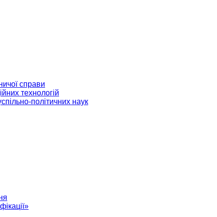
ничої справи
ійних технологій
успільно-політичних наук
ня
фікації»