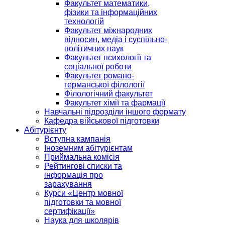
Факультет математики,
фізики та інформаційних
технологій
Факультет міжнародних
відносин, медіа і суспільно-
політичних наук
Факультет психології та
соціальної роботи
Факультет романо-
германської філології
Філологічний факультет
Факультет хімії та фармації
Навчальні підрозділи іншого формату
Кафедра військової підготовки
Абітурієнту
Вступна кампанія
Іноземним абітурієнтам
Приймальна комісія
Рейтингові списки та
інформація про
зарахування
Курси «Центр мовної
підготовки та мовної
сертифікації»
Наука для школярів