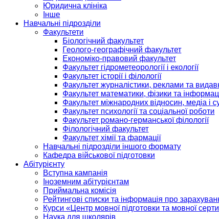
Юридична клініка
Інше
Навчальні підрозділи
Факультети
Біологічний факультет
Геолого-географічний факультет
Економіко-правовий факультет
Факультет гідрометеорології і екології
Факультет історії і філології
Факультет журналістики, реклами та видав
Факультет математики, фізики та інформац
Факультет міжнародних відносин, медіа і с
Факультет психології та соціальної роботи
Факультет романо-германської філології
Філологічний факультет
Факультет хімії та фармації
Навчальні підрозділи іншого формату
Кафедра військової підготовки
Абітурієнту
Вступна кампанія
Іноземним абітурієнтам
Приймальна комісія
Рейтингові списки та інформація про зарахуван
Курси «Центр мовної підготовки та мовної серти
Наука для школярів