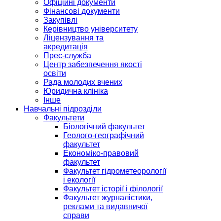
Офіційні документи
Фінансові документи
Закупівлі
Керівництво університету
Ліцензування та
акредитація
Прес-служба
Центр забезпечення якості
освіти
Рада молодих вчених
Юридична клініка
Інше
Навчальні підрозділи
Факультети
Біологічний факультет
Геолого-географічний
факультет
Економіко-правовий
факультет
Факультет гідрометеорології
і екології
Факультет історії і філології
Факультет журналістики,
реклами та видавничої
справи