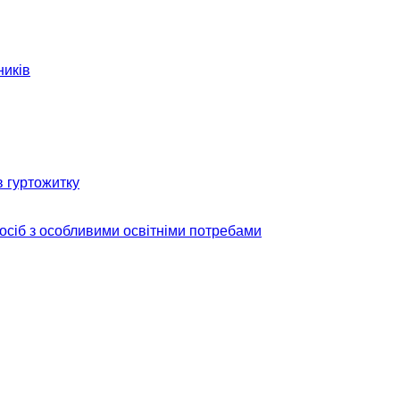
ників
в гуртожитку
 осіб з особливими освітніми потребами