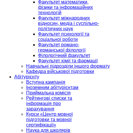
Факультет математики,
фізики та інформаційних
технологій
Факультет міжнародних
відносин, медіа і суспільно-
політичних наук
Факультет психології та
соціальної роботи
Факультет романо-
германської філології
Філологічний факультет
Факультет хімії та фармації
Навчальні підрозділи іншого формату
Кафедра військової підготовки
Абітурієнту
Вступна кампанія
Іноземним абітурієнтам
Приймальна комісія
Рейтингові списки та
інформація про
зарахування
Курси «Центр мовної
підготовки та мовної
сертифікації»
Наука для школярів