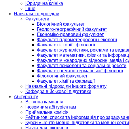
Юридична клініка
Інше
Навчальні підрозділи
Факультети
Біологічний факультет
Геолого-географічний факультет
Економіко-правовий факультет
Факультет гідрометеорології і екології
Факультет історії і філології
Факультет журналістики, реклами та видав
Факультет математики, фізики та інформац
Факультет міжнародних відносин, медіа і с
Факультет психології та соціальної роботи
Факультет романо-германської філології
Філологічний факультет
Факультет хімії та фармації
Навчальні підрозділи іншого формату
Кафедра військової підготовки
Абітурієнту
Вступна кампанія
Іноземним абітурієнтам
Приймальна комісія
Рейтингові списки та інформація про зарахуван
Курси «Центр мовної підготовки та мовної серти
Наука для школярів