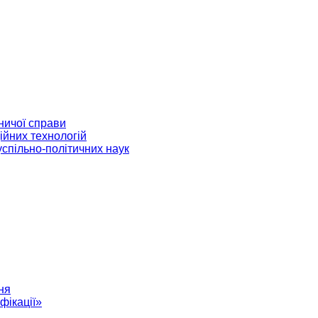
ничої справи
ійних технологій
успільно-політичних наук
ня
фікації»