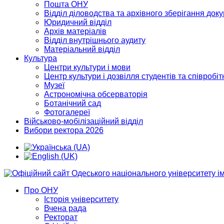
Пошта ОНУ
Відділ діловодства та архівного зберігання док
Юридичний відділ
Архів матеріалів
Відділ внутрішнього аудиту
Матеріальний відділ
Культура
Центри культури і мови
Центр культури і дозвілля студентів та співробіт
Музеї
Астрономічна обсерваторія
Ботанічний сад
Фотогалереї
Військово-мобілізаційний відділ
Вибори ректора 2026
Про ОНУ
Історія університету
Вчена рада
Ректорат