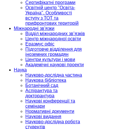
Сертифікатні програми
Освітній центр "Освіта-
Україна". Особливості
вступу з ТОТ та
прифронтових територій
Міжнародні зв'язки
Відділ міжнародних зв’язків
Центр міжнародної освіти
Еразмус офіс
Підготовче відділення для
іноземних громадян
Центри культури і мови
Академічні наукові проекти
Наука
Науково-дослідна частина
Наукова бібліотека
Ботанічний сад
Аспірантура та
докторантура
Наукові конференції та
семінари
Нормативні документи
Наукові видання
Науково-дослідна робота
студентів