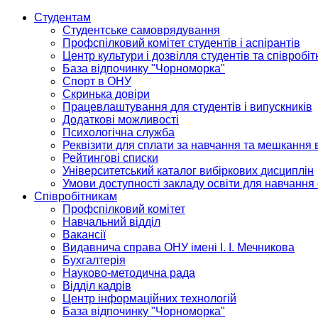
Студентам
Студентське самоврядування
Профспілковий комітет студентів і аспірантів
Центр культури і дозвілля студентів та співробіт
База відпочинку "Чорноморка"
Спорт в ОНУ
Скринька довіри
Працевлаштування для студентів і випускників
Додаткові можливості
Психологічна служба
Реквізити для сплати за навчання та мешкання 
Рейтингові списки
Університетський каталог вибіркових дисциплін
Умови доступності закладу освіти для навчання
Співробітникам
Профспілковий комітет
Навчальний відділ
Вакансії
Видавнича справа ОНУ імені І. І. Мечникова
Бухгалтерія
Науково-методична рада
Відділ кадрів
Центр інформаційних технологій
База відпочинку "Чорноморка"