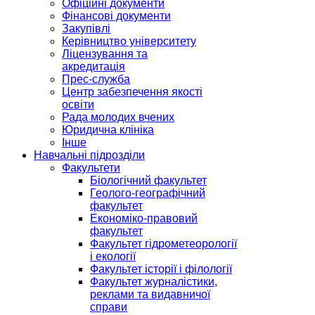
Офіційні документи
Фінансові документи
Закупівлі
Керівництво університету
Ліцензування та
акредитація
Прес-служба
Центр забезпечення якості
освіти
Рада молодих вчених
Юридична клініка
Інше
Навчальні підрозділи
Факультети
Біологічний факультет
Геолого-географічний
факультет
Економіко-правовий
факультет
Факультет гідрометеорології
і екології
Факультет історії і філології
Факультет журналістики,
реклами та видавничої
справи