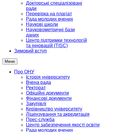
Докторські спеціалізовані
ради
Перевірка на плагіат
Рада молодих вчених
Наукові школи
Науковометричні бази
даних
Центр підтримки технологій
та інновацій (TISC)
Зимовий вступ
Меню
Про ОНУ
Історія університету
Вчена рада
Ректорат
Офіційні документи
Фінансові документи
Закупівлі
Керівництво університету
Ліцензування та акредитація
Прес-служба
Центр забезпечення якості освіти
Рада молодих вчених