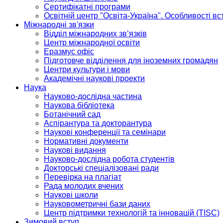
Сертифікатні програми
Освітній центр "Освіта-Україна". Особливості в
Міжнародні зв'язки
Відділ міжнародних зв’язків
Центр міжнародної освіти
Еразмус офіс
Підготовче відділення для іноземних громадян
Центри культури і мови
Академічні наукові проекти
Наука
Науково-дослідна частина
Наукова бібліотека
Ботанічний сад
Аспірантура та докторантура
Наукові конференції та семінари
Нормативні документи
Наукові видання
Науково-дослідна робота студентів
Докторські спеціалізовані ради
Перевірка на плагіат
Рада молодих вчених
Наукові школи
Науковометричні бази даних
Центр підтримки технологій та інновацій (TISC)
Зимовий вступ