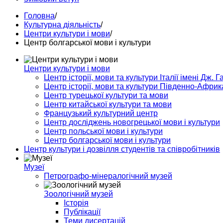
Головна
/
Культурна діяльність
/
Центри культури і мови
/
Центр болгарської мови і культури
Центри культури і мови
Центр історії, мови та культури Італії імені Дж. Г
Центр історії, мови та культури Південно-Африк
Центр турецької культури та мови
Центр китайської культури та мови
Французький культурний центр
Центр досліджень новогрецької мови і культури
Центр польської мови і культури
Центр болгарської мови і культури
Центр культури і дозвілля студентів та співробітників
Музеї
Петрографо-мінералогічний музей
Зоологічний музей
Історія
Публікації
Теми дисертацій