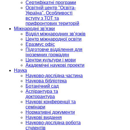
Сертифікатні програми
Освітній центр "Освіта-
Україна". Особливості
вступу з ТОТ та
прифронтових територій
Міжнародні зв'язки
Відділ міжнародних зв’язків
Центр міжнародної освіти
Еразмус офіс
Підготовче відділення для
іноземних громадян
Центри культури і мови
Академічні наукові проекти
Наука
Науково-дослідна частина
Наукова бібліотека
Ботанічний сад
Аспірантура та
докторантура
Наукові конференції та
семінари
Нормативні документи
Наукові видання
Науково-дослідна робота
студентів