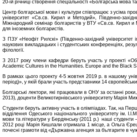
20-ій річниці створення спеціальності «Болгарська мова та
Центр болгарської мови і культури співпрацює з усіма пр
університет «Св.св. Кирил и Методий», Південно-західн
Міжнародний семінар болгаристів у ВТУ «Св.св. Кирил и 
для іноземних болгаристів.
З ПЗУ «Неофіт Рилскі» (Південно-західний університет ім
наукових викладацьких і студентських конференціях, резу
філології.
З 2017 року члени кафедри беруть участь у проекті «О
Academic Cultures in the Humanities. Europe and the Blac
В рамках цього проекту 4-5 жовтня 2019 р. в нашому уні
період)», у якій брали участь представники 14 європейськ
Болгарські лектори, які працювали в ОНУ за останні роки
2013), доценти Великотирнівського університету Марія Миж
Студенти беруть активну участь в олімпіадах. Так, на Перш
відділення Одеського національного університету ім. І.І
мови та літератури у Бердянську (2011 р.) наші студенти 
2012 році Марія Кишлали отримала 1 місце, а Ольга Єреш
почесні грамоти від «Държавна агенция за българите в чу