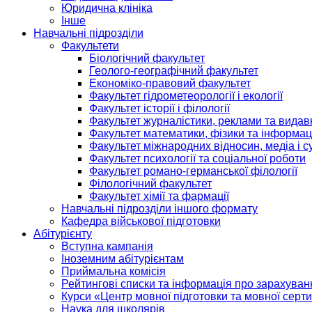
Юридична клініка
Інше
Навчальні підрозділи
Факультети
Біологічний факультет
Геолого-географічний факультет
Економіко-правовий факультет
Факультет гідрометеорології і екології
Факультет історії і філології
Факультет журналістики, реклами та видав
Факультет математики, фізики та інформац
Факультет міжнародних відносин, медіа і с
Факультет психології та соціальної роботи
Факультет романо-германської філології
Філологічний факультет
Факультет хімії та фармації
Навчальні підрозділи іншого формату
Кафедра військової підготовки
Абітурієнту
Вступна кампанія
Іноземним абітурієнтам
Приймальна комісія
Рейтингові списки та інформація про зарахуван
Курси «Центр мовної підготовки та мовної серти
Наука для школярів