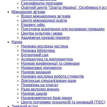
Сертифікатні програми
Освітній центр "Освіта-Україна". Особливості в
Міжнародні зв'язки
Відділ міжнародних зв’язків
Центр міжнародної освіти
Еразмус офіс
Підготовче відділення для іноземних громадян
Центри культури і мови
Академічні наукові проекти
Наука
Науково-дослідна частина
Наукова бібліотека
Ботанічний сад
Аспірантура та докторантура
Наукові конференції та семінари
Нормативні документи
Наукові видання
Науково-дослідна робота студентів
Докторські спеціалізовані ради
Перевірка на плагіат
Рада молодих вчених
Наукові школи
Науковометричні бази даних
Центр підтримки технологій та інновацій (TISC)
Зимовий вступ