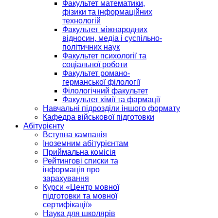
Факультет математики,
фізики та інформаційних
технологій
Факультет міжнародних
відносин, медіа і суспільно-
політичних наук
Факультет психології та
соціальної роботи
Факультет романо-
германської філології
Філологічний факультет
Факультет хімії та фармації
Навчальні підрозділи іншого формату
Кафедра військової підготовки
Абітурієнту
Вступна кампанія
Іноземним абітурієнтам
Приймальна комісія
Рейтингові списки та
інформація про
зарахування
Курси «Центр мовної
підготовки та мовної
сертифікації»
Наука для школярів