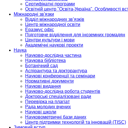
Сертифікатні програми
Освітній центр "Освіта-Україна". Особливості в
Міжнародні зв'язки
Відділ міжнародних зв’язків
Центр міжнародної освіти
Еразмус офіс
Підготовче відділення для іноземних громадян
Центри культури і мови
Академічні наукові проекти
Наука
Науково-дослідна частина
Наукова бібліотека
Ботанічний сад
Аспірантура та докторантура
Наукові конференції та семінари
Нормативні документи
Наукові видання
Науково-дослідна робота студентів
Докторські спеціалізовані ради
Перевірка на плагіат
Рада молодих вчених
Наукові школи
Науковометричні бази даних
Центр підтримки технологій та інновацій (TISC)
Зимовий вступ