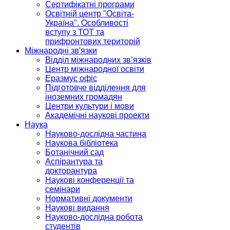
Сертифікатні програми
Освітній центр "Освіта-
Україна". Особливості
вступу з ТОТ та
прифронтових територій
Міжнародні зв'язки
Відділ міжнародних зв’язків
Центр міжнародної освіти
Еразмус офіс
Підготовче відділення для
іноземних громадян
Центри культури і мови
Академічні наукові проекти
Наука
Науково-дослідна частина
Наукова бібліотека
Ботанічний сад
Аспірантура та
докторантура
Наукові конференції та
семінари
Нормативні документи
Наукові видання
Науково-дослідна робота
студентів