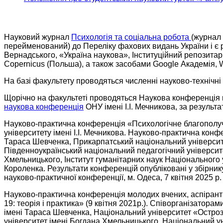
Науковий журнал
Психологія та соціальна робота
(журнал 
перейменований) до Переліку фахових видань України і є ре
Вернадського, «Україна наукова», Інституційний репозитарій
Copernicus (Польша), а також засобами Google Академія, W
На базі факультету проводяться численні науково-технічні 
Щорічно на факультеті проводяться Наукова конференція п
наукова конференція
ОНУ імені І.І. Мечникова, за результ
Науково-практична конференція «Психологічне благополуч
університету імені І.І. Мечникова. Науково-практична кон
Тараса Шевченка, Прикарпатський національний університе
Південноукраїнський національний педагогічний університе
Хмельницького, Інститут гуманітарних наук Національного 
Короленка. Результати конференцій опубліковані у збірник
науково-практичної конференції, м. Одеса, 7 квітня 2025 р. Л
Науково-практична конференція молодих вчених, аспірантів
19: теорія і практика» (9 квітня 2021р.). Співорганізатора
імені Тараса Шевченка, Національний університет «Остроз
університет імені Богдана Хмельницького, Національний у