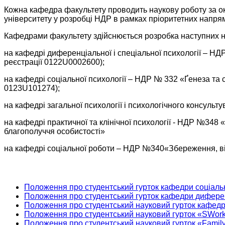
Кожна кафедра факультету проводить наукову роботу за ок
університету у розробці НДР в рамках пріоритетних напрямі
Кафедрами факультету здійснюється розробка наступних н
на кафедрі диференціальної і спеціальної психології – Н
реєстрації 0122U0002600);
на кафедрі соціальної психології – НДР № 332 «Ґенеза та 
0123U101274);
на кафедрі загальної психології і психологічного консуль
на кафедрі практичної та клінічної психології - НДР №348 «
благополуччя особистостi»
на кафедрі соціальної роботи – НДР №340«Збереження, від
Положення про студентський гурток кафедри соціальн
Положення про студентський гурток кафедри диференц
Положення про студентський науковий гурток кафедри 
Положення про студентський науковий гурток «SWork
Положення про студентський науковий гурток «Family