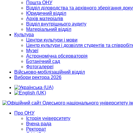
Пошта ОНУ
Відділ діловодства та архівного зберігання док
Юридичний відділ
Архів матеріалів
Відділ внутрішнього аудиту
Матеріальний відділ
Культура
Центри культури і мови
Центр культури і дозвілля студентів та співробіт
Музеї
Астрономічна обсерваторія
Ботанічний сад
Фотогалереї
Військово-мобілізаційний відділ
Вибори ректора 2026
Про ОНУ
Історія університету
Вчена рада
Ректорат