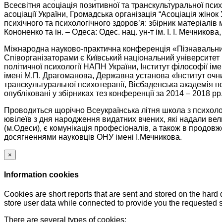
Всесвітня асоціація позитивної та транскультуральної псих
асоціації України, Громадська організація “Асоціація жінок
психічного та психологічного здоров’я: збірник матеріалів мі
Кононенко та ін. – Одеса: Одес. нац. ун-т ім. І. І. Мечникова,
Міжнародна науково-практична конференція «Пізнавальний 
Співорганізаторами є Київський національний університет і
політичної психології НАПН України, Інститут філософії ім
імені М.П. Драгоманова, Державна установа «Інститут очних
транскультуральної психотерапії, Вісбаденська академія п
опубліковані у збірниках тез конференції за 2014 – 2018 рр
Проводиться щорічно Всеукраїнська літня школа з пси
ювілеїв з дня народження видатних вчених, які надали вели
(м.Одеси), є комунікація професіоналів, а також в продов
досягненнями науковців ОНУ імені І.Мечникова.
×
Information cookies
Cookies are short reports that are sent and stored on the hard
store user data while connected to provide you the requested
There are several types of cookies: