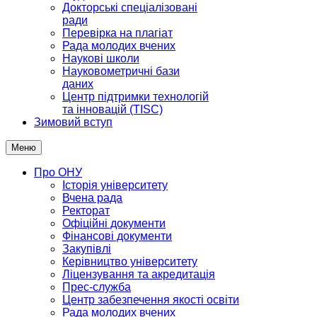
Докторські спеціалізовані
ради
Перевірка на плагіат
Рада молодих вчених
Наукові школи
Науковометричні бази
даних
Центр підтримки технологій
та інновацій (TISC)
Зимовий вступ
Меню
Про ОНУ
Історія університету
Вчена рада
Ректорат
Офіційні документи
Фінансові документи
Закупівлі
Керівництво університету
Ліцензування та акредитація
Прес-служба
Центр забезпечення якості освіти
Рада молодих вчених