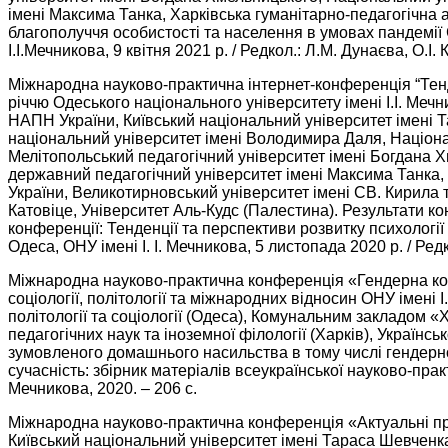
імені Максима Танка, Харківська гуманітарно-педагогічна а
благополуччя особистості та населення в умовах пандемії Co
І.І.Мечникова, 9 квітня 2021 р. / Редкол.: Л.М. Дунаєва, О.І
Міжнародна науково-практична інтернет-конференція “Тенде
річчю Одеського національного університету імені І.І. Мечн
НАПН України, Київський національний університет імені 
національний університет імені Володимира Даля, Націона
Мелітопольський педагогічний університет імені Богдана 
державний педагогічний університет імені Максима Танка, 
України, Великотирновський університет імені СВ. Кирила 
Катовіце, Університет Аль-Кудс (Палестина). Результати ко
конференції: Тенденції та перспективи розвитку психології 
Одеса, ОНУ імені І. І. Мечникова, 5 листопада 2020 р. / Редк
Міжнародна науково-практична конференція «Гендерна конст
соціології, політології та міжнародних відносин ОНУ імені
політології та соціології (Одеса), Комунальним закладом «
педагогічних наук та іноземної філології (Харків), Україн
зумовленого домашнього насильства в тому числі гендерного
сучасність: збірник матеріалів всеукраїнської науково-практ
Мечникова, 2020. – 206 с.
Міжнародна науково-практична конференція «Актуальні проб
Київський національний університет імені Тараса Шевченка