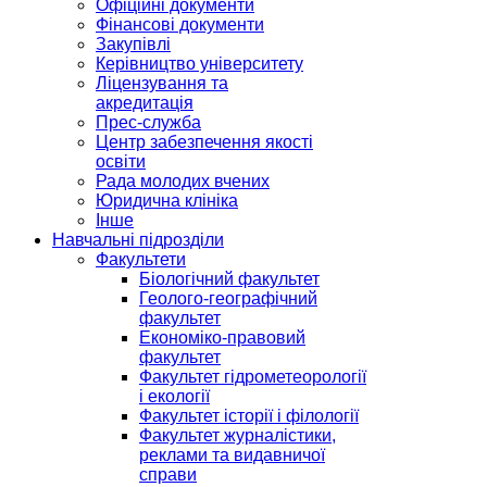
Офіційні документи
Фінансові документи
Закупівлі
Керівництво університету
Ліцензування та
акредитація
Прес-служба
Центр забезпечення якості
освіти
Рада молодих вчених
Юридична клініка
Інше
Навчальні підрозділи
Факультети
Біологічний факультет
Геолого-географічний
факультет
Економіко-правовий
факультет
Факультет гідрометеорології
і екології
Факультет історії і філології
Факультет журналістики,
реклами та видавничої
справи