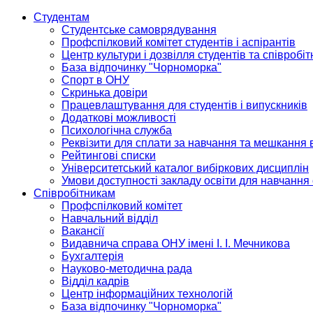
Студентам
Студентське самоврядування
Профспілковий комітет студентів і аспірантів
Центр культури і дозвілля студентів та співробіт
База відпочинку "Чорноморка"
Спорт в ОНУ
Скринька довіри
Працевлаштування для студентів і випускників
Додаткові можливості
Психологічна служба
Реквізити для сплати за навчання та мешкання 
Рейтингові списки
Університетський каталог вибіркових дисциплін
Умови доступності закладу освіти для навчання
Співробітникам
Профспілковий комітет
Навчальний відділ
Вакансії
Видавнича справа ОНУ імені І. І. Мечникова
Бухгалтерія
Науково-методична рада
Відділ кадрів
Центр інформаційних технологій
База відпочинку "Чорноморка"