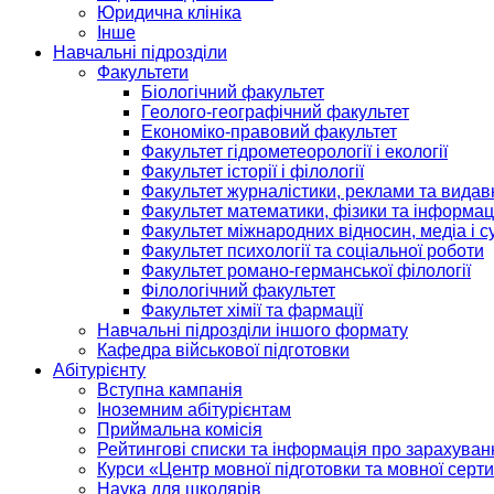
Юридична клініка
Інше
Навчальні підрозділи
Факультети
Біологічний факультет
Геолого-географічний факультет
Економіко-правовий факультет
Факультет гідрометеорології і екології
Факультет історії і філології
Факультет журналістики, реклами та видав
Факультет математики, фізики та інформац
Факультет міжнародних відносин, медіа і с
Факультет психології та соціальної роботи
Факультет романо-германської філології
Філологічний факультет
Факультет хімії та фармації
Навчальні підрозділи іншого формату
Кафедра військової підготовки
Абітурієнту
Вступна кампанія
Іноземним абітурієнтам
Приймальна комісія
Рейтингові списки та інформація про зарахуван
Курси «Центр мовної підготовки та мовної серти
Наука для школярів