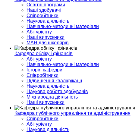
Освітні програми
Наші здобувачі
Співробітники
Наукова діяльність
Навчально-методичні матеріали
Абітурієнту
Наші випускники
МАН для школярів
Кафедра обліку і фінансів
Абітурієнту
Навчально-методичні матеріали
Історія кафедри
Співробітники
Підвищення кваліфікації
Наукова діяльність
Наукова робота здобувачів
Міжнародна діяльність
Наші випускники
Кафедра публічного управління та адміністрування
Співробітники
Абітурієнту
Наукова діяльність