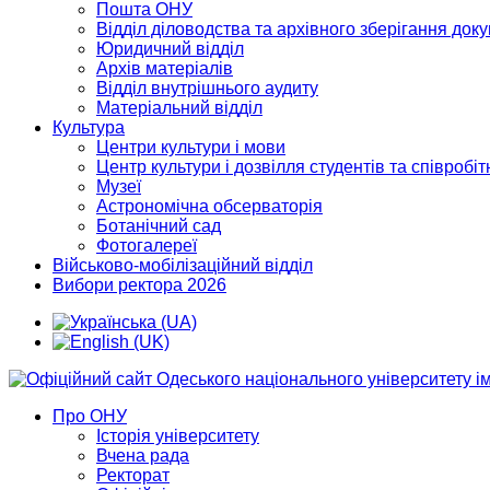
Пошта ОНУ
Відділ діловодства та архівного зберігання док
Юридичний відділ
Архів матеріалів
Відділ внутрішнього аудиту
Матеріальний відділ
Культура
Центри культури і мови
Центр культури і дозвілля студентів та співробіт
Музеї
Астрономічна обсерваторія
Ботанічний сад
Фотогалереї
Військово-мобілізаційний відділ
Вибори ректора 2026
Про ОНУ
Історія університету
Вчена рада
Ректорат