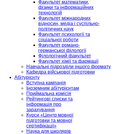
Факультет математики,
фізики та інформаційних
технологій
Факультет міжнародних
відносин, медіа і суспільно-
політичних наук
Факультет психології та
соціальної роботи
Факультет романо-
германської філології
Філологічний факультет
Факультет хімії та фармації
Навчальні підрозділи іншого формату
Кафедра військової підготовки
Абітурієнту
Вступна кампанія
Іноземним абітурієнтам
Приймальна комісія
Рейтингові списки та
інформація про
зарахування
Курси «Центр мовної
підготовки та мовної
сертифікації»
Наука для школярів