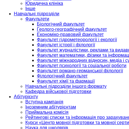
Юридична клініка
Інше
Навчальні підрозділи
Факультети
Біологічний факультет
Геолого-географічний факультет
Економіко-правовий факультет
Факультет гідрометеорології і екології
Факультет історії і філології
Факультет журналістики, реклами та видав
Факультет математики, фізики та інформац
Факультет міжнародних відносин, медіа і с
Факультет психології та соціальної роботи
Факультет романо-германської філології
Філологічний факультет
Факультет хімії та фармації
Навчальні підрозділи іншого формату
Кафедра військової підготовки
Абітурієнту
Вступна кампанія
Іноземним абітурієнтам
Приймальна комісія
Рейтингові списки та інформація про зарахуван
Курси «Центр мовної підготовки та мовної серти
Наука для школярів