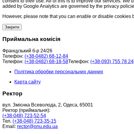
consent to their use. All of this is to improve our services. We
added by Google Analytics are governed by the privacy policie
However, please note that you can enable or disable cookies by
Закрити
Приймальна комісія
Французький б-р 24/26
Телефон:
(+38-0482) 68-12-84
Телефон:
(+38-0482) 68-18-58
Телефон:
(+38-093) 755 78 24
Політика обробки персональних данних
Карта сайту
Ректор
вул. Змієнка Всеволода, 2, Одеса, 65001
Ректор (приймальня):
(+38-048) 723-52-54
Тел.
(+38-048) 723-35-15
Email:
rector@onu.edu.ua