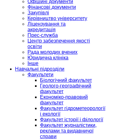
Офіційні документи
Фінансові документи
Закупівлі
Керівництво університету
Ліцензування та
акредитація
Прес-служба
Центр забезпечення якості
освіти
Рада молодих вчених
Юридична клініка
Інше
Навчальні підрозділи
Факультети
Біологічний факультет
Геолого-географічний
факультет
Економіко-правовий
факультет
Факультет гідрометеорології
і екології
Факультет історії і філології
Факультет журналістики,
реклами та видавничої
справи