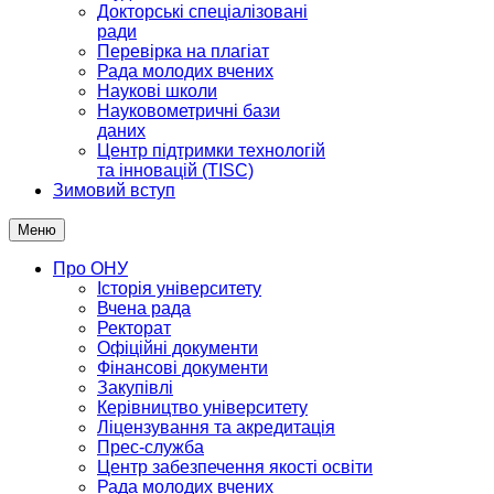
Докторські спеціалізовані
ради
Перевірка на плагіат
Рада молодих вчених
Наукові школи
Науковометричні бази
даних
Центр підтримки технологій
та інновацій (TISC)
Зимовий вступ
Меню
Про ОНУ
Історія університету
Вчена рада
Ректорат
Офіційні документи
Фінансові документи
Закупівлі
Керівництво університету
Ліцензування та акредитація
Прес-служба
Центр забезпечення якості освіти
Рада молодих вчених