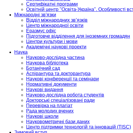
Сертифікатні програми
Освітній центр "Освіта-Україна". Особливості в
Міжнародні зв'язки
Відділ міжнародних зв’язків
Центр міжнародної освіти
Еразмус офіс
Підготовче відділення для іноземних громадян
Центри культури і мови
Академічні наукові проекти
Наука
Науково-дослідна частина
Наукова бібліотека
Ботанічний сад
Аспірантура та докторантура
Наукові конференції та семінари
Нормативні документи
Наукові видання
Науково-дослідна робота студентів
Докторські спеціалізовані ради
Перевірка на плагіат
Рада молодих вчених
Наукові школи
Науковометричні бази даних
Центр підтримки технологій та інновацій (TISC)
Зимовий вступ