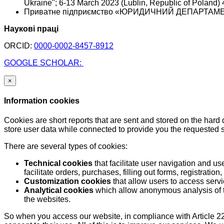
Ukraine"; 6-13 March 2023 (Lublin, Republic of Poland) 
Приватне підприємство «ЮРИДИЧНИЙ ДЕПАРТАМЕНТ «Д
Наукові праці
ORCID:
0000-0002-8457-8912
GOOGLE SCHOLAR:
×
Information cookies
Cookies are short reports that are sent and stored on the hard
store user data while connected to provide you the requested
There are several types of cookies:
Technical cookies
that facilitate user navigation and us
facilitate orders, purchases, filling out forms, registration, 
Customization cookies
that allow users to access servi
Analytical cookies
which allow anonymous analysis of th
the websites.
So when you access our website, in compliance with Article 22