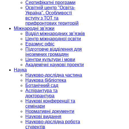
Сертифікатні програми
Освітній центр "Освіта-
Україна". Особливості
вступу з ТОТ та
прифронтових територій
Міжнародні зв'язки
Відділ міжнародних зв’язків
Центр міжнародної освіти
Еразмус офіс
Підготовче відділення для
іноземних громадян
Центри культури і мови
Академічні наукові проекти
Наука
Науково-дослідна частина
Наукова бібліотека
Ботанічний сад
Аспірантура та
докторантура
Наукові конференції та
семінари
Нормативні документи
Наукові видання
Науково-дослідна робота
студентів