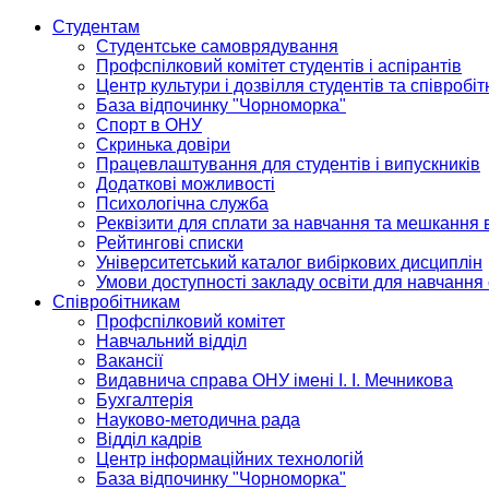
Студентам
Студентське самоврядування
Профспілковий комітет студентів і аспірантів
Центр культури і дозвілля студентів та співробіт
База відпочинку "Чорноморка"
Спорт в ОНУ
Скринька довіри
Працевлаштування для студентів і випускників
Додаткові можливості
Психологічна служба
Реквізити для сплати за навчання та мешкання 
Рейтингові списки
Університетський каталог вибіркових дисциплін
Умови доступності закладу освіти для навчання
Співробітникам
Профспілковий комітет
Навчальний відділ
Вакансії
Видавнича справа ОНУ імені І. І. Мечникова
Бухгалтерія
Науково-методична рада
Відділ кадрів
Центр інформаційних технологій
База відпочинку "Чорноморка"