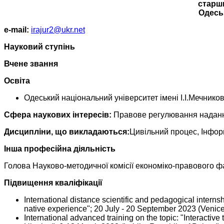
старш
Одеськ
е-mail:
irajur2@ukr.net
Науковий ступінь
Вчене звання
Освіта
Одеський національний університет імені І.І.Мечнико
Сфера наукових інтересів:
Правове регулювання надання 
Дисципліни, що викладаються:
Цивільний процес, Інформ
Інша професійна діяльність
Голова Науково-методичної комісії економіко-правового ф
Підвищення кваліфікації
International distance scientific and pedagogical internsh
native experience"; 20 July - 20 September 2023 (Venice,
International advanced training on the topic: "Interactiv