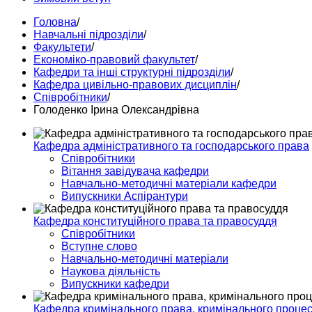
Головна
/
Навчальні підрозділи
/
Факультети
/
Економіко-правовий факультет
/
Кафедри та інші структурні підрозділи
/
Кафедра цивільно-правових дисциплін
/
Співробітники
/
Голоденко Ірина Олександрівна
Кафедра адміністративного та господарського права
Співробітники
Вітання завідувача кафедри
Навчально-методичні матеріали кафедри
Випускники Аспірантури
Кафедра конституційного права та правосуддя
Співробітники
Вступне слово
Навчально-методичні матеріали
Наукова діяльність
Випускники кафедри
Кафедра кримінального права, кримінального процесу