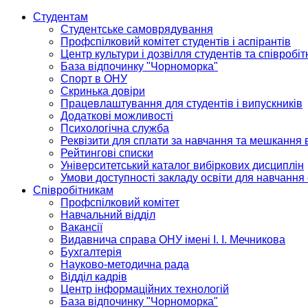
Студентам
Студентське самоврядування
Профспілковий комітет студентів і аспірантів
Центр культури і дозвілля студентів та співробіт
База відпочинку "Чорноморка"
Спорт в ОНУ
Скринька довіри
Працевлаштування для студентів і випускників
Додаткові можливості
Психологічна служба
Реквізити для сплати за навчання та мешкання 
Рейтингові списки
Університетський каталог вибіркових дисциплін
Умови доступності закладу освіти для навчання
Співробітникам
Профспілковий комітет
Навчальний відділ
Вакансії
Видавнича справа ОНУ імені І. І. Мечникова
Бухгалтерія
Науково-методична рада
Відділ кадрів
Центр інформаційних технологій
База відпочинку "Чорноморка"