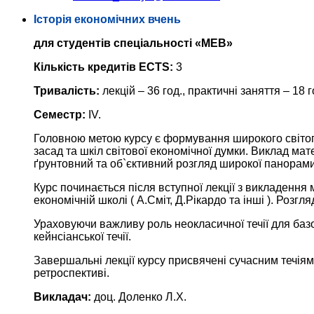
Історія економічних вчень
для студентів спеціальності «МЕВ»
Кількість кредитів ECTS:
3
Тривалість:
лекцій – 36 год., практичні заняття – 18 г
Семестр:
IV.
Головною метою курсу є формування широкого світогл
засад та шкіл світової економічної думки. Виклад ма
ґрунтовний та об`єктивний розгляд широкої панорами 
Курс починається після вступної лекції з викладення 
економічній школі ( А.Сміт, Д.Рікардо та інші ). Розг
Ураховуючи важливу роль неокласичної течії для базо
кейнсіанської течії.
Завершальні лекції курсу присвячені сучасним течіям 
ретроспективі.
Викладач:
доц. Доленко Л.Х.