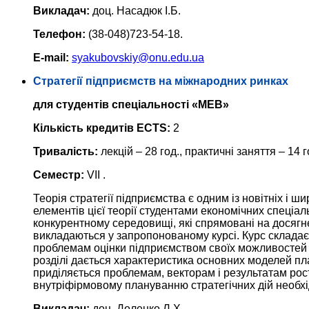
Викладач:
доц. Насадюк І.Б.
Телефон:
(38-048)723-54-18.
E-mail:
syakubovskiy@onu.edu.ua
Стратегії підприємств на міжнародних ринках
для студентів спеціальності «МЕВ»
Кількість кредитів ECTS:
2
Тривалість:
лекцій – 28 год., практичні заняття – 14 г
Семестр:
VII .
Теорія стратегії підприємства є одним із новітніх і 
елементів цієї теорії студентами економічних спеціал
конкурентному середовищі, які спрямовані на досягн
викладаються у запропонованому курсі. Курс складаєт
проблемам оцінки підприємством своїх можливостей т
розділі дається характеристика основних моделей пл
приділяється проблемам, векторам і результатам рост
внутріфірмовому плануванню стратегічних дій необхід
Викладач:
доц. Доленко Л.Х.