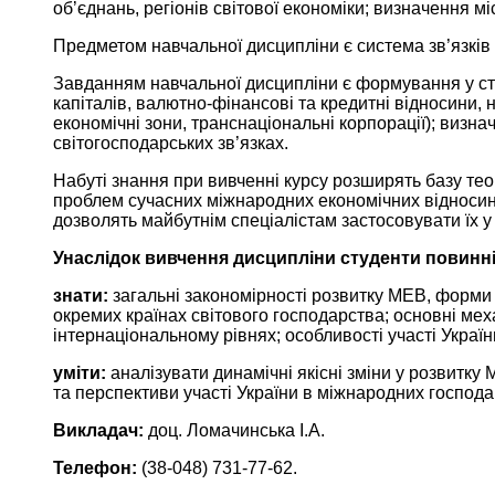
об’єднань, регіонів світової економіки; визначення м
Предметом навчальної дисципліни є система зв’язків 
Завданням навчальної дисципліни є формування у ст
капіталів, валютно-фінансові та кредитні відносини, 
економічні зони, транснаціональні корпорації); визна
світогосподарських зв’язках.
Набуті знання при вивченні курсу розширять базу те
проблем сучасних міжнародних економічних відносин,
дозволять майбутнім спеціалістам застосовувати їх у
Унаслідок вивчення дисципліни студенти повинні
знати:
загальні закономірності розвитку МЕВ, форми п
окремих країнах світового господарства; основні ме
інтернаціональному рівнях; особливості участі Украї
уміти:
аналізувати динамічні якісні зміни у розвитк
та перспективи участі України в міжнародних господа
Викладач:
доц. Ломачинська І.А.
Телефон:
(38-048) 731-77-62.