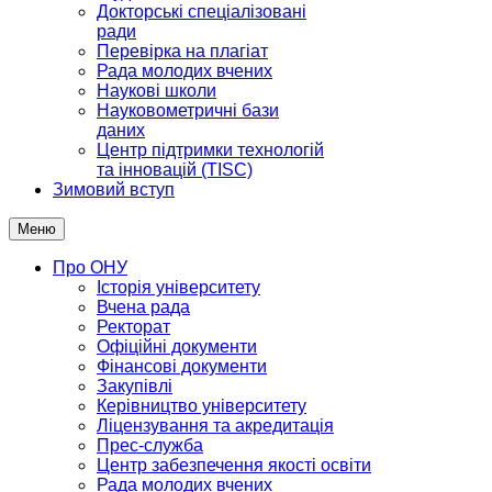
Докторські спеціалізовані
ради
Перевірка на плагіат
Рада молодих вчених
Наукові школи
Науковометричні бази
даних
Центр підтримки технологій
та інновацій (TISC)
Зимовий вступ
Меню
Про ОНУ
Історія університету
Вчена рада
Ректорат
Офіційні документи
Фінансові документи
Закупівлі
Керівництво університету
Ліцензування та акредитація
Прес-служба
Центр забезпечення якості освіти
Рада молодих вчених