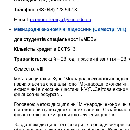
Телефон:
(38-048) 723-54-18.
E-mail:
econom_teoriya@onu.edu.ua
Міжнародні економічні відносини (Семестр: VIII.)
для студентів спеціальності «МЕВ»
Кількість кредитів ECTS:
3
Тривалість:
лекцій – 28 год., практичні заняття – 28 г
Семестр:
VIII .
Мета дисципліни: Курс "Міжнародні економічні віднос
навчаються за спеціальністю "Міжнародні економічні 
економічні відносини (частини І-ІV)", „Світова економ
фінансових ресурсів".
Головною метою дисципліни "Міжнародні економічні 
світового ринку похідних цінних паперів. Ознайомлен
фінансових систем, розвиток галузевих ринків.
Завданням дисципліни є розкриття досвіду використан
міжнародних валютно-кредитних відносин. Вивчення 