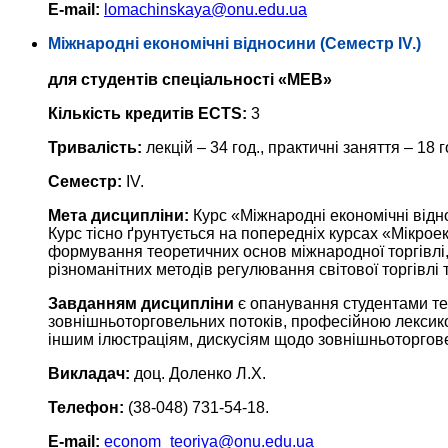
E-mail:
lomachinskaya@onu.edu.ua
Міжнародні економічні відносини (Семестр IV.)
для студентів спеціальності «МЕВ»
Кількість кредитів ECTS:
3
Тривалість:
лекцій – 34 год., практичні заняття – 18 г
Семестр:
IV.
Мета дисципліни:
Курс «Міжнародні економічні відн
Курс тісно ґрунтується на попередніх курсах «Мікрое
формування теоретичних основ міжнародної торгівлі,
різноманітних методів регулювання світової торгівлі т
Завданням дисципліни
є опанування студентами тео
зовнішньоторговельних потоків, професійною лексикою
іншим ілюстраціям, дискусіям щодо зовнішньоторгове
Викладач:
доц. Доленко Л.Х.
Телефон:
(38-048) 731-54-18.
E-mail:
econom_teoriya@onu.edu.ua