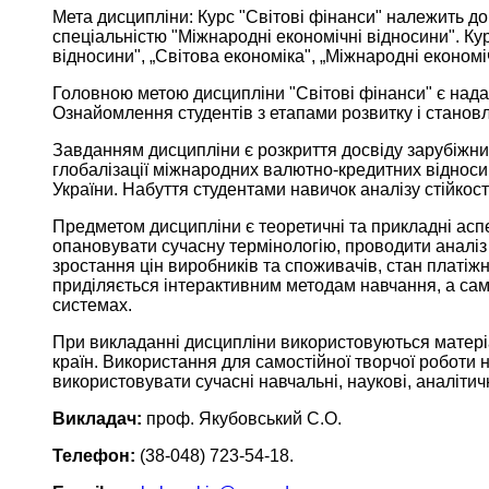
Мета дисципліни: Курс "Світові фінанси" належить до
спеціальністю "Міжнародні економічні відносини". Кур
відносини", „Світова економіка", „Міжнародні економі
Головною метою дисципліни "Світові фінанси" є нада
Ознайомлення студентів з етапами розвитку і становл
Завданням дисципліни є розкриття досвіду зарубіжни
глобалізації міжнародних валютно-кредитних відноси
України. Набуття студентами навичок аналізу стійкос
Предметом дисципліни є теоретичні та прикладні асп
опановувати сучасну термінологію, проводити аналіз
зростання цін виробників та споживачів, стан платіжн
приділяється інтерактивним методам навчання, а сам
системах.
При викладанні дисципліни використовуються матері
країн. Використання для самостійної творчої роботи 
використовувати сучасні навчальні, наукові, аналіти
Викладач:
проф. Якубовський С.О.
Телефон:
(38-048) 723-54-18.