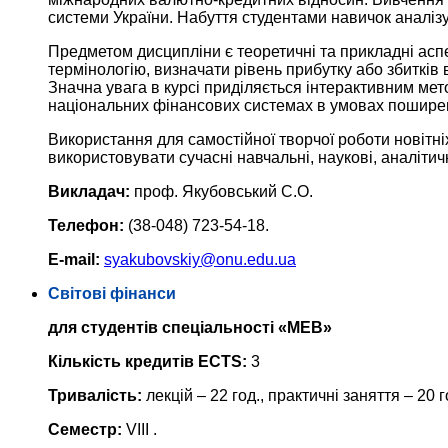
системи України. Набуття студентами навичок аналізу
Предметом дисципліни є теоретичні та прикладні асп
термінологію, визначати рівень прибутку або збитків
Значна увага в курсі приділяється інтерактивним ме
національних фінансових системах в умовах поширен
Використання для самостійної творчої роботи новітн
використовувати сучасні навчальні, наукові, аналіти
Викладач:
проф. Якубовський С.О.
Телефон:
(38-048) 723-54-18.
E-mail:
syakubovskiy@onu.edu.ua
Світові фінанси
для студентів спеціальності «МЕВ»
Кількість кредитів ECTS:
3
Тривалість:
лекцій – 22 год., практичні заняття – 20 г
Семестр:
VIII .