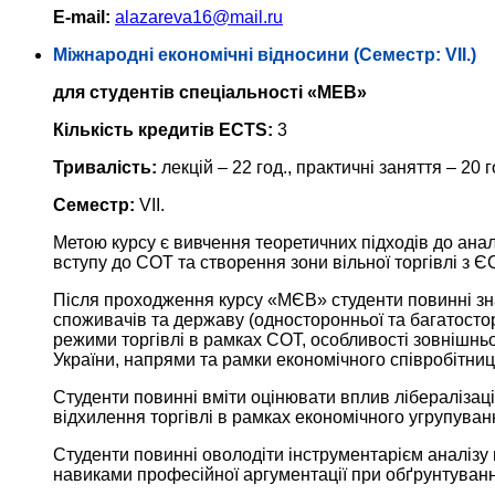
E-mail:
alazareva16@mail.ru
Міжнародні економічні відносини (Семестр: VII.)
для студентів спеціальності «МЕВ»
Кількість кредитів ECTS:
3
Тривалість:
лекцій – 22 год., практичні заняття – 20 г
Семестр:
VII.
Метою курсу є вивчення теоретичних підходів до ана
вступу до СОТ та створення зони вільної торгівлі з Є
Після проходження курсу «МЄВ» студенти повинні зна
споживачів та державу (односторонньої та багатосторо
режими торгівлі в рамках СОТ, особливості зовнішньот
України, напрями та рамки економічного співробітниц
Студенти повинні вміти оцінювати вплив лібералізації
відхилення торгівлі в рамках економічного угрупуванн
Студенти повинні оволодіти інструментарієм аналізу в
навиками професійної аргументації при обґрунтуванні 