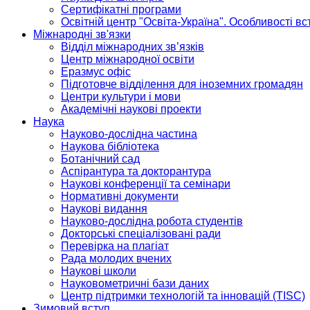
Сертифікатні програми
Освітній центр "Освіта-Україна". Особливості в
Міжнародні зв'язки
Відділ міжнародних зв’язків
Центр міжнародної освіти
Еразмус офіс
Підготовче відділення для іноземних громадян
Центри культури і мови
Академічні наукові проекти
Наука
Науково-дослідна частина
Наукова бібліотека
Ботанічний сад
Аспірантура та докторантура
Наукові конференції та семінари
Нормативні документи
Наукові видання
Науково-дослідна робота студентів
Докторські спеціалізовані ради
Перевірка на плагіат
Рада молодих вчених
Наукові школи
Науковометричні бази даних
Центр підтримки технологій та інновацій (TISC)
Зимовий вступ