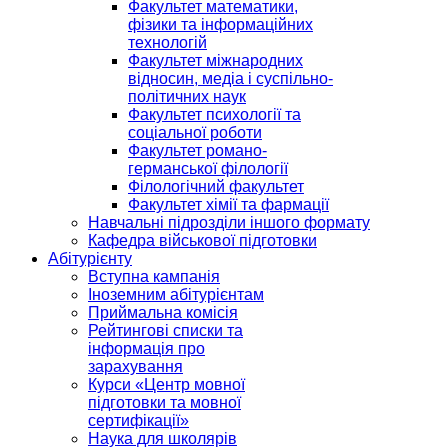
Факультет математики,
фізики та інформаційних
технологій
Факультет міжнародних
відносин, медіа і суспільно-
політичних наук
Факультет психології та
соціальної роботи
Факультет романо-
германської філології
Філологічний факультет
Факультет хімії та фармації
Навчальні підрозділи іншого формату
Кафедра військової підготовки
Абітурієнту
Вступна кампанія
Іноземним абітурієнтам
Приймальна комісія
Рейтингові списки та
інформація про
зарахування
Курси «Центр мовної
підготовки та мовної
сертифікації»
Наука для школярів