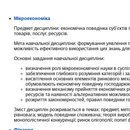
Мікроекономіка
Предмет дисципліни: економічна поведінка суб’єктів
товарів, послуг, ресурсів.
Мета навчальної дисципліни: формування уявлення пр
можливість ефективного використання цих знань для
Основні завдання навчальної дисципліни:
визначення ролі мікроекономічної науки в суспіль
забезпечення глибокого розуміння категорій і за
висвітлення основних елементів ринкового механ
обумовлюють економічну поведінку господарююч
визначення механізму прийняття економічних р
ресурсів та наявності альтернативних можливос
розкриття закономірностей, правил поведінки г
Зміст дисциплін розкривається в темах: предмет, мето
рівновага; модель поведінки споживача; теорія виробн
монополістичної конкуренції; ринок олігополії; попит 
Фінанси