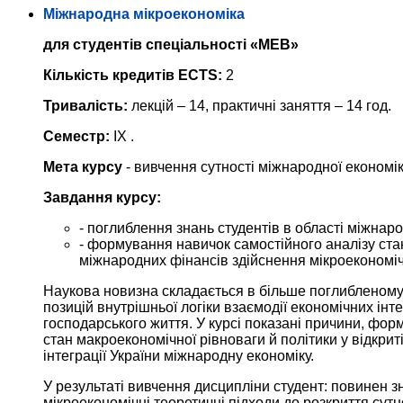
Міжнародна мікроекономіка
для студентів спеціальності «МЕВ»
Кількість кредитів ECTS:
2
Тривалість:
лекцій – 14, практичні заняття – 14 год.
Семестр:
IX .
Мета курсу
- вивчення сутності міжнародної економіки
Завдання курсу:
- поглиблення знань студентів в області міжнаро
- формування навичок самостійного аналізу ст
міжнародних фінансів здійснення мікроекономіч
Наукова новизна складається в більше поглибленому 
позицій внутрішньої логіки взаємодії економічних інт
господарського життя. У курсі показані причини, форм
стан макроекономічної рівноваги й політики у відкри
інтеграції України міжнародну економіку.
У результаті вивчення дисципліни студент: повинен зн
мікроекономічні теоретичні підходи до розкриття сутн