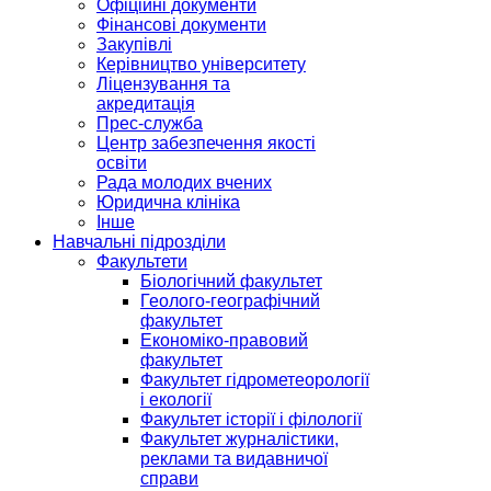
Офіційні документи
Фінансові документи
Закупівлі
Керівництво університету
Ліцензування та
акредитація
Прес-служба
Центр забезпечення якості
освіти
Рада молодих вчених
Юридична клініка
Інше
Навчальні підрозділи
Факультети
Біологічний факультет
Геолого-географічний
факультет
Економіко-правовий
факультет
Факультет гідрометеорології
і екології
Факультет історії і філології
Факультет журналістики,
реклами та видавничої
справи