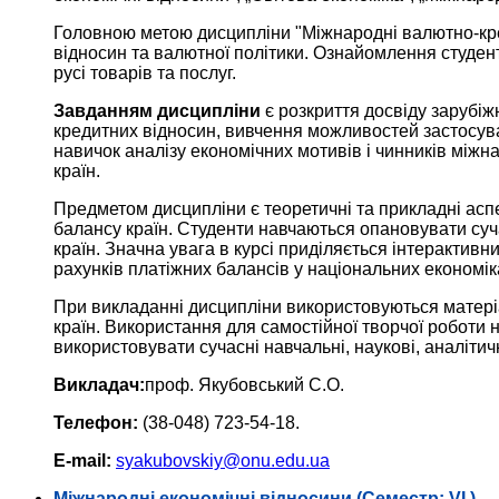
Головною метою дисципліни "Міжнародні валютно-кре
відносин та валютної політики. Ознайомлення студен
русі товарів та послуг.
Завданням дисципліни
є розкриття досвіду зарубіж
кредитних відносин, вивчення можливостей застосува
навичок аналізу економічних мотивів і чинників міжн
країн.
Предметом дисципліни є теоретичні та прикладні асп
балансу країн. Студенти навчаються опановувати су
країн. Значна увага в курсі приділяється інтерактив
рахунків платіжних балансів у національних економіка
При викладанні дисципліни використовуються матері
країн. Використання для самостійної творчої роботи 
використовувати сучасні навчальні, наукові, аналіти
Викладач:
проф. Якубовський С.О.
Телефон:
(38-048) 723-54-18.
E-mail:
syakubovskiy@onu.edu.ua
Міжнародні економічні відносини (Семестр: VI.)