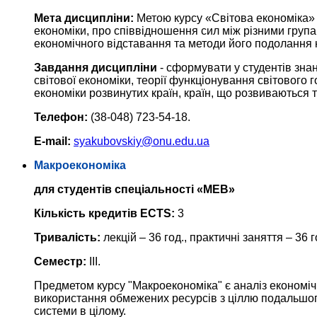
Мета дисципліни:
Метою курсу «Світова економіка» є
економіки, про співвідношення сил між різними групам
економічного відставання та методи його подолання
Завдання дисципліни
- сформувати у студентів знан
світової економіки, теорії функціонування світового 
економіки розвинутих країн, країн, що розвиваються 
Телефон:
(38-048) 723-54-18.
E-mail:
syakubovskiy@onu.edu.ua
Макроекономіка
для студентів спеціальності «МЕВ»
Кількість кредитів ECTS:
3
Тривалість:
лекцій – 36 год., практичні заняття – 36 г
Семестр:
III.
Предметом курсу "Макроекономіка" є аналіз економічн
використання обмежених ресурсів з ціллю подальшог
системи в цілому.