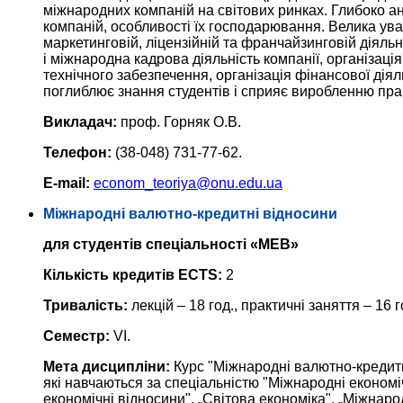
міжнародних компаній на світових ринках. Глибоко а
компаній, особливості їх господарювання. Велика ува
маркетинговій, ліцензійній та франчайзинговій діяль
і міжнародна кадрова діяльність компанії, організац
технічного забезпечення, організація фінансової діял
поглиблює знання студентів і сприяє виробленню пра
Викладач:
проф. Горняк О.В.
Телефон:
(38-048) 731-77-62.
E-mail:
econom_teoriya@onu.edu.ua
Міжнародні валютно-кредитні відносини
для студентів спеціальності «МЕВ»
Кількість кредитів ECTS:
2
Тривалість:
лекцій – 18 год., практичні заняття – 16 г
Семестр:
VI.
Мета дисципліни:
Курс "Міжнародні валютно-кредитн
які навчаються за спеціальністю "Міжнародні економіч
економічні відносини", „Світова економіка", „Міжнарод