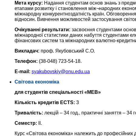
Мета курсу:
Надання студентам основ знань з предме
етапами розвитку і становлення між¬народних економ
міжнародну конкурентноздатність країн. Обговорення
відносин. Вивчення можливостей застосування світов
Очікуванні результати:
засвоєння студентами основ 
міжнародної статистики даних набуття студентами ел
фінансових систем та міжнародних валютно-кредитних
Викладач:
проф. Якубовський С.О.
Телефон:
(38-048) 723-54-18.
E-mail:
syakubovskiy@onu.edu.ua
Світова економіка
для студентів спеціальності «МЕВ»
Кількість кредитів ECTS:
3
Тривалість:
лекцій – 34 год., практичні заняття – 34 г
Семестр:
II.
Курс «Світова економіка» належить до професійних д