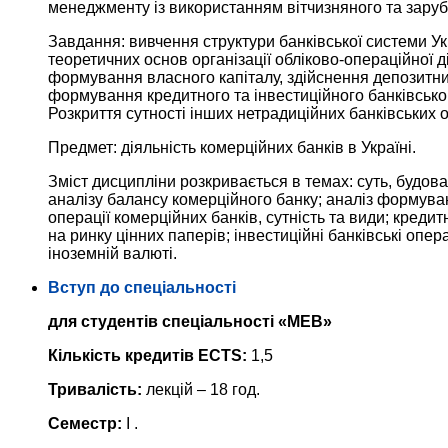
менеджменту із використанням вітчизняного та заруб
Завдання: вивчення структури банківської системи Укр
теоретичних основ організації обліково-операційної д
формування власного капіталу, здійснення депозитни
формування кредитного та інвестиційного банківсько
Розкриття сутності інших нетрадиційних банківських о
Предмет: діяльність комерційних банків в Україні.
Зміст дисципліни розкривається в темах: суть, будова
аналізу балансу комерційного банку; аналіз формуванн
операції комерційних банків, сутність та види; кредит
на ринку цінних паперів; інвестиційні банківські опера
іноземній валюті.
Вступ до спеціальності
для студентів спеціальності «МЕВ»
Кількість кредитів ECTS:
1,5
Тривалість:
лекцій – 18 год.
Семестр:
I .