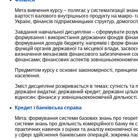
Мета вивчення курсу – полягає у систематизації знан
вартості валового внутрішнього продукту на макро- 
Україні, фінансів підприємницьких структур, домогос
Завдання навчальної дисципліни – сформувати розумі
формування і використання державних фондів фінансо
формування доходів бюджету, напрямів і форм фінанс
функцій органів державної та місцевої влади, засвоє
визначення механізмів фінансового забезпечення соц
фінансами; фінансових аспектів зовнішньоекономічної
Предметом курсу є основні закономірності, принципи
населення.
Зміст дисципліни розкривається в темах: сутність т
державні видатки; державний кредит; державні ціль
відносин; фінанси у зовнішньоекономічній діяльності.
Кредит і банківська справа
Мета: формування системи базових знань про теорети
системи знань про діяльність комерційного банку як с
практичних навичок з оцінки та аналізу економічної е
у сфері здійснення банківських операцій, зокрема пас