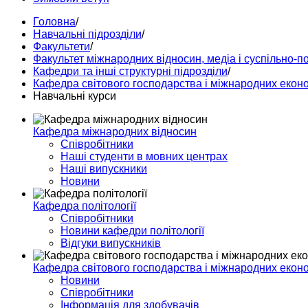
Головна
/
Навчальні підрозділи
/
Факультети
/
Факультет міжнародних відносин, медіа і суспільно-п
Кафедри та інші структурні підрозділи
/
Кафедра світового господарства і міжнародних екон
Навчальні курси
Кафедра міжнародних відносин
Співробітники
Наші студенти в мовних центрах
Наші випускники
Новини
Кафедра політології
Співробітники
Новини кафедри політології
Відгуки випускників
Кафедра світового господарства і міжнародних екон
Новини
Співробітники
Інформація для здобувачів