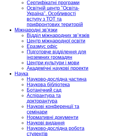
Сертифікатні програми
Освітній центр "Освіта-
Україна". Особливості
вступу з ТОТ та
прифронтових територій
Міжнародні зв'язки
Відділ міжнародних зв’язків
Центр міжнародної освіти
Еразмус офіс
Підготовче відділення для
іноземних громадян
Центри культури і мови
Академічні наукові проекти
Наука
Науково-дослідна частина
Наукова бібліотека
Ботанічний сад
Аспірантура та
докторантура
Наукові конференції та
семінари
Нормативні документи
Наукові видання
Науково-дослідна робота
студентів