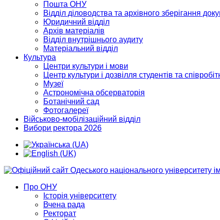
Пошта ОНУ
Відділ діловодства та архівного зберігання док
Юридичний відділ
Архів матеріалів
Відділ внутрішнього аудиту
Матеріальний відділ
Культура
Центри культури і мови
Центр культури і дозвілля студентів та співробіт
Музеї
Астрономічна обсерваторія
Ботанічний сад
Фотогалереї
Військово-мобілізаційний відділ
Вибори ректора 2026
Про ОНУ
Історія університету
Вчена рада
Ректорат