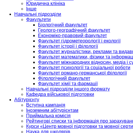
Юридична клініка
Інше
Навчальні підрозділи
Факультети
Біологічний факультет
Геолого-географічний факультет
Економіко-правовий факультет
Факультет гідрометеорології і екології
Факультет історії і філології
Факультет журналістики, реклами та видав
Факультет математики, фізики та інформац
Факультет міжнародних відносин, медіа і с
Факультет психології та соціальної роботи
Факультет романо-германської філології
Філологічний факультет
Факультет хімії та фармації
Навчальні підрозділи іншого формату
Кафедра військової підготовки
Абітурієнту
Вступна кампанія
Іноземним абітурієнтам
Приймальна комісія
Рейтингові списки та інформація про зарахуван
Курси «Центр мовної підготовки та мовної серти
Наука для школярів