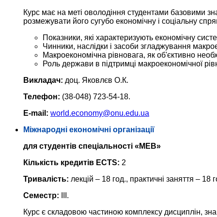
Курс має на меті оволодіння студентами базовими зн
розмежувати його сугубо економічну і соціальну спря
Показники, які характеризують економічну систем
Чинники, наслідки і засоби згладжування макрое
Макроекономічна рівновага, як об'єктивно необ
Роль держави в підтримці макроекономічної рівн
Викладач:
доц. Яковлєв О.К.
Телефон:
(38-048) 723-54-18.
E-mail:
world.economy@onu.edu.ua
Міжнародні економічні організації
для студентів спеціальності «МЕВ»
Кількість кредитів ECTS:
2
Тривалість:
лекцій – 18 год., практичні заняття – 18 г
Семестр:
III.
Курс є складовою частиною комплексу дисциплін, зна