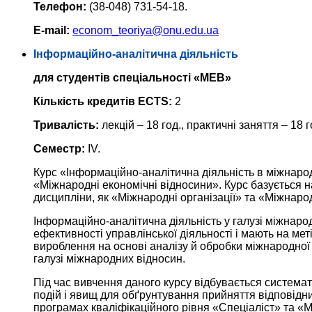
Телефон:
(38-048) 731-54-18.
E-mail:
econom_teoriya@onu.edu.ua
Інформаційно-аналітична діяльність
для студентів спеціальності «МЕВ»
Кількість кредитів ECTS:
2
Тривалість:
лекцій – 18 год., практичні заняття – 18 г
Семестр:
IV.
Курс «Інформаційно-аналітична діяльність в міжнаро
«Міжнародні економічні відносини». Курс базується 
дисципліни, як «Міжнародні організації» та «Міжнарод
Інформаційно-аналітична діяльність у галузі міжнарод
ефективності управлінської діяльності і мають на меті
вироблення на основі аналізу й обробки міжнародної
галузі міжнародних відносин.
Під час вивчення даного курсу відбувається системати
подій і явищ для обґрунтування прийняття відповідн
програмах кваліфікаційного рівня «Спеціаліст» та «М