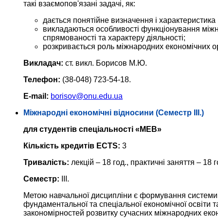
такі взаємопов'язані задачі, як:
дається понятійне визначення і характеристика
викладаються особливості функціонування міжна
спрямованості та характеру діяльності;
розкривається роль міжнародних економічних ор
Викладач:
ст. викл. Борисов М.Ю.
Телефон:
(38-048) 723-54-18.
E-mail:
borisov@onu.edu.ua
Міжнародні економічні відносини (Семестр III.)
для студентів спеціальності «МЕВ»
Кількість кредитів ECTS:
3
Тривалість:
лекцій – 18 год., практичні заняття – 18 г
Семестр:
IІІ.
Метою навчальної дисципліни є формування системи 
фундаментальної та спеціальної економічної освіти т
закономірностей розвитку сучасних міжнародних економ