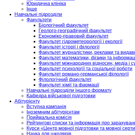
Юридична клініка
Інше
Навчальні підрозділи
Факультети
Біологічний факультет
Геолого-географічний факультет
Економіко-правовий факультет
Факультет гідрометеорології і екології
Факультет історії і філології
Факультет журналістики, реклами та видав
Факультет математики, фізики та інформац
Факультет міжнародних відносин, медіа і с
Факультет психології та соціальної роботи
Факультет романо-германської філології
Філологічний факультет
Факультет хімії та фармації
Навчальні підрозділи іншого формату
Кафедра військової підготовки
Абітурієнту
Вступна кампанія
Іноземним абітурієнтам
Приймальна комісія
Рейтингові списки та інформація про зарахуван
Курси «Центр мовної підготовки та мовної серти
Наука для школярів