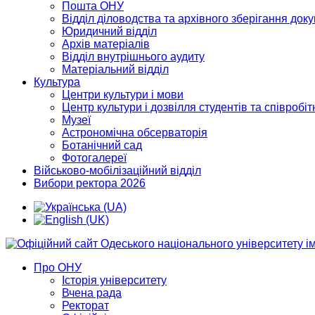
Пошта ОНУ
Відділ діловодства та архівного зберігання док
Юридичний відділ
Архів матеріалів
Відділ внутрішнього аудиту
Матеріальний відділ
Культура
Центри культури і мови
Центр культури і дозвілля студентів та співробіт
Музеї
Астрономічна обсерваторія
Ботанічний сад
Фотогалереї
Військово-мобілізаційний відділ
Вибори ректора 2026
Про ОНУ
Історія університету
Вчена рада
Ректорат