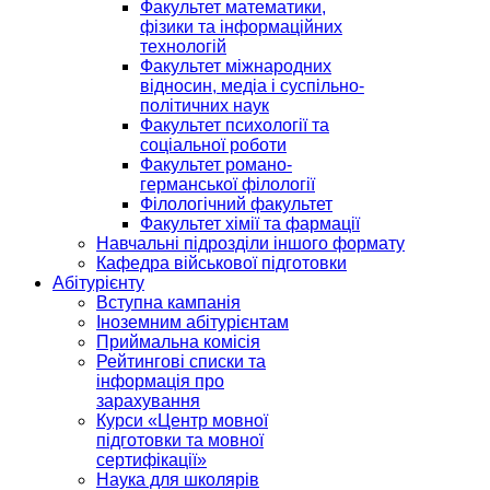
Факультет математики,
фізики та інформаційних
технологій
Факультет міжнародних
відносин, медіа і суспільно-
політичних наук
Факультет психології та
соціальної роботи
Факультет романо-
германської філології
Філологічний факультет
Факультет хімії та фармації
Навчальні підрозділи іншого формату
Кафедра військової підготовки
Абітурієнту
Вступна кампанія
Іноземним абітурієнтам
Приймальна комісія
Рейтингові списки та
інформація про
зарахування
Курси «Центр мовної
підготовки та мовної
сертифікації»
Наука для школярів