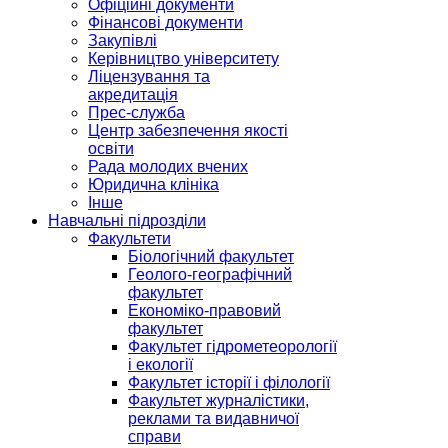
Офіційні документи
Фінансові документи
Закупівлі
Керівництво університету
Ліцензування та
акредитація
Прес-служба
Центр забезпечення якості
освіти
Рада молодих вчених
Юридична клініка
Інше
Навчальні підрозділи
Факультети
Біологічний факультет
Геолого-географічний
факультет
Економіко-правовий
факультет
Факультет гідрометеорології
і екології
Факультет історії і філології
Факультет журналістики,
реклами та видавничої
справи