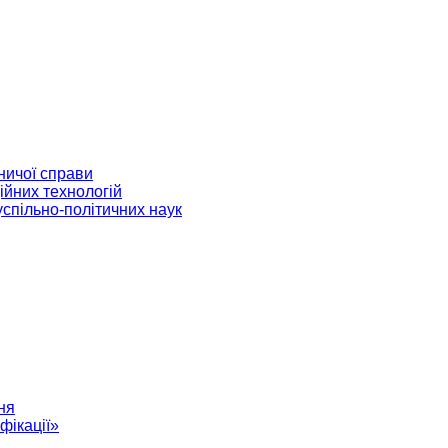
ничої справи
ійних технологій
успільно-політичних наук
ня
фікації»