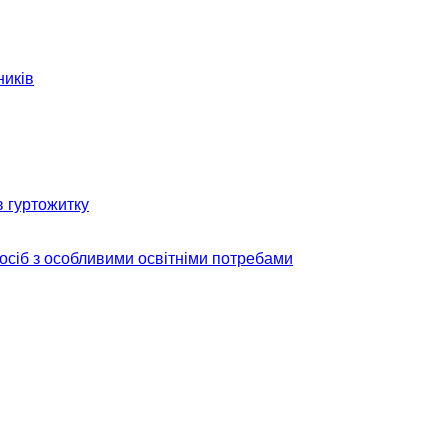
ників
в гуртожитку
 осіб з особливими освітніми потребами