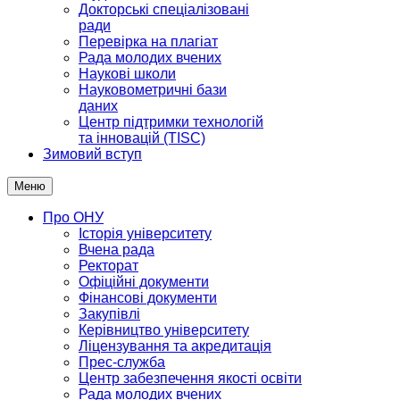
Докторські спеціалізовані
ради
Перевірка на плагіат
Рада молодих вчених
Наукові школи
Науковометричні бази
даних
Центр підтримки технологій
та інновацій (TISC)
Зимовий вступ
Меню
Про ОНУ
Історія університету
Вчена рада
Ректорат
Офіційні документи
Фінансові документи
Закупівлі
Керівництво університету
Ліцензування та акредитація
Прес-служба
Центр забезпечення якості освіти
Рада молодих вчених