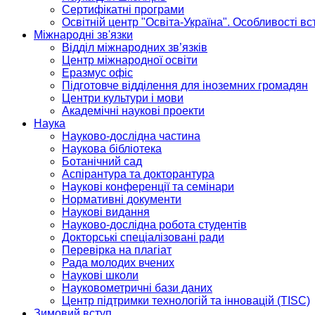
Сертифікатні програми
Освітній центр "Освіта-Україна". Особливості в
Міжнародні зв'язки
Відділ міжнародних зв’язків
Центр міжнародної освіти
Еразмус офіс
Підготовче відділення для іноземних громадян
Центри культури і мови
Академічні наукові проекти
Наука
Науково-дослідна частина
Наукова бібліотека
Ботанічний сад
Аспірантура та докторантура
Наукові конференції та семінари
Нормативні документи
Наукові видання
Науково-дослідна робота студентів
Докторські спеціалізовані ради
Перевірка на плагіат
Рада молодих вчених
Наукові школи
Науковометричні бази даних
Центр підтримки технологій та інновацій (TISC)
Зимовий вступ