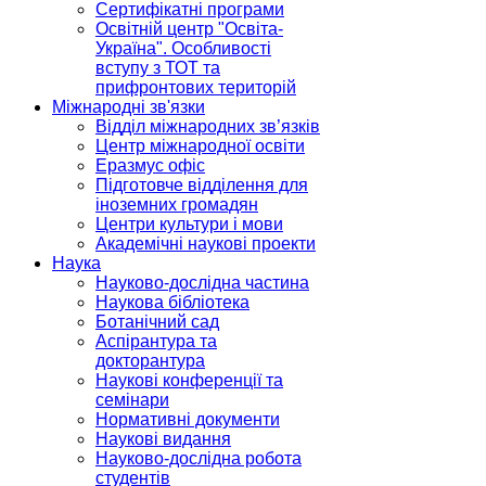
Сертифікатні програми
Освітній центр "Освіта-
Україна". Особливості
вступу з ТОТ та
прифронтових територій
Міжнародні зв'язки
Відділ міжнародних зв’язків
Центр міжнародної освіти
Еразмус офіс
Підготовче відділення для
іноземних громадян
Центри культури і мови
Академічні наукові проекти
Наука
Науково-дослідна частина
Наукова бібліотека
Ботанічний сад
Аспірантура та
докторантура
Наукові конференції та
семінари
Нормативні документи
Наукові видання
Науково-дослідна робота
студентів