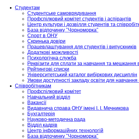
Студентам
Студентське самоврядування
Профспілковий комітет студентів і аспірантів
Центр культури і дозвілля студентів та співробіт
База відпочинку "Чорноморка"
Спорт в ОНУ
Скринька довіри
Працевлаштування для студентів і випускників
Додаткові можливості
Психологічна служба
Реквізити для сплати за навчання та мешкання 
Рейтингові списки
Університетський каталог вибіркових дисциплін
Умови доступності закладу освіти для навчання
Співробітникам
Профспілковий комітет
Навчальний відділ
Вакансії
Видавнича справа ОНУ імені І. І. Мечникова
Бухгалтерія
Науково-методична рада
Відділ кадрів
Центр інформаційних технологій
База відпочинку "Чорноморка"