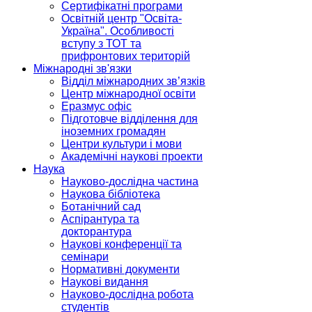
Сертифікатні програми
Освітній центр "Освіта-
Україна". Особливості
вступу з ТОТ та
прифронтових територій
Міжнародні зв'язки
Відділ міжнародних зв’язків
Центр міжнародної освіти
Еразмус офіс
Підготовче відділення для
іноземних громадян
Центри культури і мови
Академічні наукові проекти
Наука
Науково-дослідна частина
Наукова бібліотека
Ботанічний сад
Аспірантура та
докторантура
Наукові конференції та
семінари
Нормативні документи
Наукові видання
Науково-дослідна робота
студентів