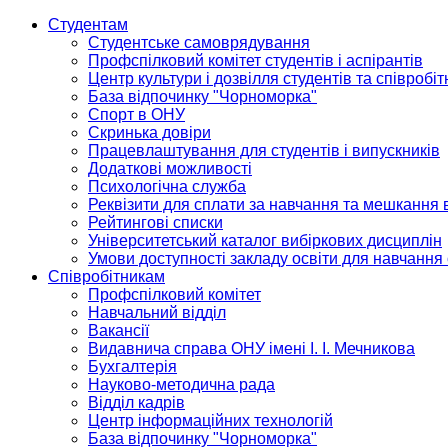
Студентам
Студентське самоврядування
Профспілковий комітет студентів і аспірантів
Центр культури і дозвілля студентів та співробіт
База відпочинку "Чорноморка"
Спорт в ОНУ
Скринька довіри
Працевлаштування для студентів і випускників
Додаткові можливості
Психологічна служба
Реквізити для сплати за навчання та мешкання 
Рейтингові списки
Університетський каталог вибіркових дисциплін
Умови доступності закладу освіти для навчання
Співробітникам
Профспілковий комітет
Навчальний відділ
Вакансії
Видавнича справа ОНУ імені І. І. Мечникова
Бухгалтерія
Науково-методична рада
Відділ кадрів
Центр інформаційних технологій
База відпочинку "Чорноморка"