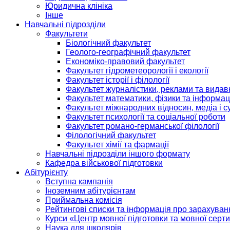
Юридична клініка
Інше
Навчальні підрозділи
Факультети
Біологічний факультет
Геолого-географічний факультет
Економіко-правовий факультет
Факультет гідрометеорології і екології
Факультет історії і філології
Факультет журналістики, реклами та видав
Факультет математики, фізики та інформац
Факультет міжнародних відносин, медіа і с
Факультет психології та соціальної роботи
Факультет романо-германської філології
Філологічний факультет
Факультет хімії та фармації
Навчальні підрозділи іншого формату
Кафедра військової підготовки
Абітурієнту
Вступна кампанія
Іноземним абітурієнтам
Приймальна комісія
Рейтингові списки та інформація про зарахуван
Курси «Центр мовної підготовки та мовної серти
Наука для школярів