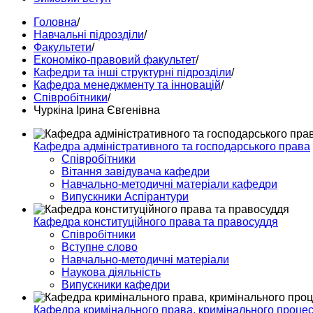
Головна
/
Навчальні підрозділи
/
Факультети
/
Економіко-правовий факультет
/
Кафедри та інші структурні підрозділи
/
Кафедра менеджменту та інновацій
/
Співробітники
/
Чуркіна Ірина Євгенівна
Кафедра адміністративного та господарського права
Співробітники
Вітання завідувача кафедри
Навчально-методичні матеріали кафедри
Випускники Аспірантури
Кафедра конституційного права та правосуддя
Співробітники
Вступне слово
Навчально-методичні матеріали
Наукова діяльність
Випускники кафедри
Кафедра кримінального права, кримінального процесу