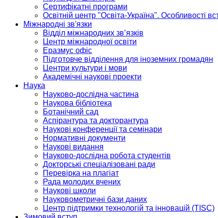
Сертифікатні програми
Освітній центр "Освіта-Україна". Особливості в
Міжнародні зв'язки
Відділ міжнародних зв’язків
Центр міжнародної освіти
Еразмус офіс
Підготовче відділення для іноземних громадян
Центри культури і мови
Академічні наукові проекти
Наука
Науково-дослідна частина
Наукова бібліотека
Ботанічний сад
Аспірантура та докторантура
Наукові конференції та семінари
Нормативні документи
Наукові видання
Науково-дослідна робота студентів
Докторські спеціалізовані ради
Перевірка на плагіат
Рада молодих вчених
Наукові школи
Науковометричні бази даних
Центр підтримки технологій та інновацій (TISC)
Зимовий вступ