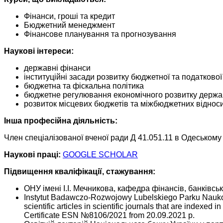
Фінанси, гроші та кредит
Бюджетний менеджмент
Фінансове планування та прогнозування
Наукові інтереси:
державні фінанси
інституційні засади розвитку бюджетної та податкової
бюджетна та фіскальна політика
бюджетне регулювання економічного розвитку держ
розвиток місцевих бюджетів та міжбюджетних відносин
Інша професійна діяльність:
Член спеціалізованої вченої ради Д 41.051.11 в Одеському 
Наукові праці:
GOOGLE SCHOLAR
Підвищення кваліфікації, стажування:
ОНУ імені І.І. Мечникова, кафедра фінансів, банківськ
Instytut Badawczo-Rozwojowy Lubelskiego Parku Naukowo-
scientific articles in scientific journals that are index
Certificate ESN №8106/2021 from 20.09.2021 р.