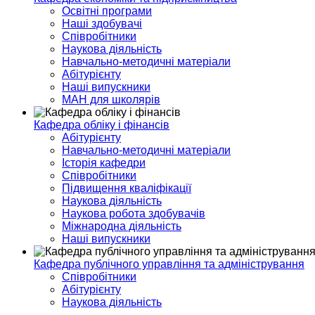
Освітні програми
Наші здобувачі
Співробітники
Наукова діяльність
Навчально-методичні матеріали
Абітурієнту
Наші випускники
МАН для школярів
Кафедра обліку і фінансів
Абітурієнту
Навчально-методичні матеріали
Історія кафедри
Співробітники
Підвищення кваліфікації
Наукова діяльність
Наукова робота здобувачів
Міжнародна діяльність
Наші випускники
Кафедра публічного управління та адміністрування
Співробітники
Абітурієнту
Наукова діяльність