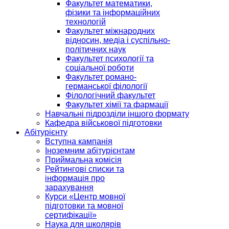
Факультет математики,
фізики та інформаційних
технологій
Факультет міжнародних
відносин, медіа і суспільно-
політичних наук
Факультет психології та
соціальної роботи
Факультет романо-
германської філології
Філологічний факультет
Факультет хімії та фармації
Навчальні підрозділи іншого формату
Кафедра військової підготовки
Абітурієнту
Вступна кампанія
Іноземним абітурієнтам
Приймальна комісія
Рейтингові списки та
інформація про
зарахування
Курси «Центр мовної
підготовки та мовної
сертифікації»
Наука для школярів