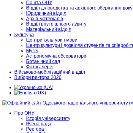
Пошта ОНУ
Відділ діловодства та архівного зберігання док
Юридичний відділ
Архів матеріалів
Відділ внутрішнього аудиту
Матеріальний відділ
Культура
Центри культури і мови
Центр культури і дозвілля студентів та співробіт
Музеї
Астрономічна обсерваторія
Ботанічний сад
Фотогалереї
Військово-мобілізаційний відділ
Вибори ректора 2026
Про ОНУ
Історія університету
Вчена рада
Ректорат