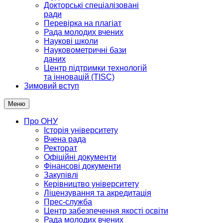
Докторські спеціалізовані
ради
Перевірка на плагіат
Рада молодих вчених
Наукові школи
Науковометричні бази
даних
Центр підтримки технологій
та інновацій (TISC)
Зимовий вступ
Меню
Про ОНУ
Історія університету
Вчена рада
Ректорат
Офіційні документи
Фінансові документи
Закупівлі
Керівництво університету
Ліцензування та акредитація
Прес-служба
Центр забезпечення якості освіти
Рада молодих вчених