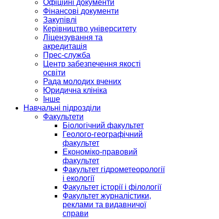
Офіційні документи
Фінансові документи
Закупівлі
Керівництво університету
Ліцензування та
акредитація
Прес-служба
Центр забезпечення якості
освіти
Рада молодих вчених
Юридична клініка
Інше
Навчальні підрозділи
Факультети
Біологічний факультет
Геолого-географічний
факультет
Економіко-правовий
факультет
Факультет гідрометеорології
і екології
Факультет історії і філології
Факультет журналістики,
реклами та видавничої
справи