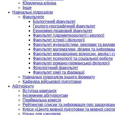
Юридична клініка
Інше
Навчальні підрозділи
Факультети
Біологічний факультет
Геолого-географічний факультет
Економіко-правовий факультет
Факультет гідрометеорології і екології
Факультет історії і філології
Факультет журналістики, реклами та видав
Факультет математики, фізики та інформац
Факультет міжнародних відносин, медіа і с
Факультет психології та соціальної роботи
Факультет романо-германської філології
Філологічний факультет
Факультет хімії та фармації
Навчальні підрозділи іншого формату
Кафедра військової підготовки
Абітурієнту
Вступна кампанія
Іноземним абітурієнтам
Приймальна комісія
Рейтингові списки та інформація про зарахуван
Курси «Центр мовної підготовки та мовної серти
Наука для школярів