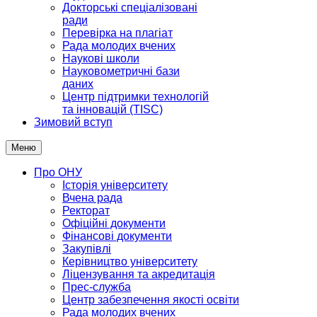
Докторські спеціалізовані
ради
Перевірка на плагіат
Рада молодих вчених
Наукові школи
Науковометричні бази
даних
Центр підтримки технологій
та інновацій (TISC)
Зимовий вступ
Меню
Про ОНУ
Історія університету
Вчена рада
Ректорат
Офіційні документи
Фінансові документи
Закупівлі
Керівництво університету
Ліцензування та акредитація
Прес-служба
Центр забезпечення якості освіти
Рада молодих вчених