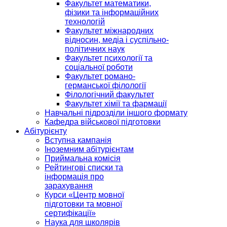
Факультет математики,
фізики та інформаційних
технологій
Факультет міжнародних
відносин, медіа і суспільно-
політичних наук
Факультет психології та
соціальної роботи
Факультет романо-
германської філології
Філологічний факультет
Факультет хімії та фармації
Навчальні підрозділи іншого формату
Кафедра військової підготовки
Абітурієнту
Вступна кампанія
Іноземним абітурієнтам
Приймальна комісія
Рейтингові списки та
інформація про
зарахування
Курси «Центр мовної
підготовки та мовної
сертифікації»
Наука для школярів