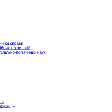
ничої справи
ійних технологій
успільно-політичних наук
ня
фікації»