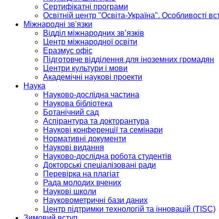
Сертифікатні програми
Освітній центр "Освіта-Україна". Особливості в
Міжнародні зв'язки
Відділ міжнародних зв’язків
Центр міжнародної освіти
Еразмус офіс
Підготовче відділення для іноземних громадян
Центри культури і мови
Академічні наукові проекти
Наука
Науково-дослідна частина
Наукова бібліотека
Ботанічний сад
Аспірантура та докторантура
Наукові конференції та семінари
Нормативні документи
Наукові видання
Науково-дослідна робота студентів
Докторські спеціалізовані ради
Перевірка на плагіат
Рада молодих вчених
Наукові школи
Науковометричні бази даних
Центр підтримки технологій та інновацій (TISC)
Зимовий вступ