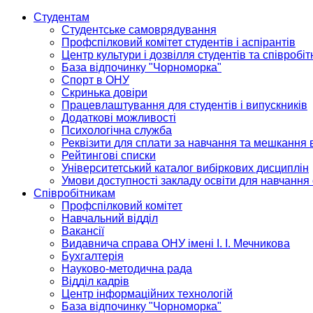
Студентам
Студентське самоврядування
Профспілковий комітет студентів і аспірантів
Центр культури і дозвілля студентів та співробіт
База відпочинку "Чорноморка"
Спорт в ОНУ
Скринька довіри
Працевлаштування для студентів і випускників
Додаткові можливості
Психологічна служба
Реквізити для сплати за навчання та мешкання 
Рейтингові списки
Університетський каталог вибіркових дисциплін
Умови доступності закладу освіти для навчання
Співробітникам
Профспілковий комітет
Навчальний відділ
Вакансії
Видавнича справа ОНУ імені І. І. Мечникова
Бухгалтерія
Науково-методична рада
Відділ кадрів
Центр інформаційних технологій
База відпочинку "Чорноморка"