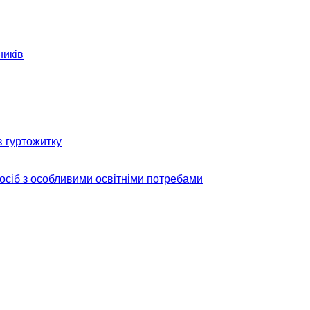
ників
в гуртожитку
 осіб з особливими освітніми потребами