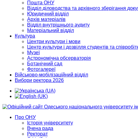
Пошта ОНУ
Відділ діловодства та архівного зберігання док
Юридичний відділ
Архів матеріалів
Відділ внутрішнього аудиту
Матеріальний відділ
Культура
Центри культури і мови
Центр культури і дозвілля студентів та співробіт
Музеї
Астрономічна обсерваторія
Ботанічний сад
Фотогалереї
Військово-мобілізаційний відділ
Вибори ректора 2026
Про ОНУ
Історія університету
Вчена рада
Ректорат