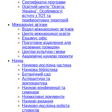
Сертифікатні програми
Освітній центр "Освіта-
Україна". Особливості
вступу з ТОТ та
прифронтових територій
Міжнародні зв'язки
Відділ міжнародних зв’язків
Центр міжнародної освіти
Еразмус офіс
Підготовче відділення для
іноземних громадян
Центри культури і мови
Академічні наукові проекти
Наука
Науково-дослідна частина
Наукова бібліотека
Ботанічний сад
Аспірантура та
докторантура
Наукові конференції та
семінари
Нормативні документи
Наукові видання
Науково-дослідна робота
студентів