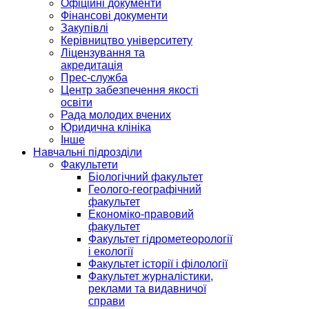
Офіційні документи
Фінансові документи
Закупівлі
Керівництво університету
Ліцензування та
акредитація
Прес-служба
Центр забезпечення якості
освіти
Рада молодих вчених
Юридична клініка
Інше
Навчальні підрозділи
Факультети
Біологічний факультет
Геолого-географічний
факультет
Економіко-правовий
факультет
Факультет гідрометеорології
і екології
Факультет історії і філології
Факультет журналістики,
реклами та видавничої
справи