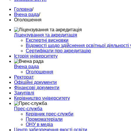
Головна
/
Вчена рада
/
Оголошення
Ліцензування та акредитація
Експертні висновки
Відомості щодо здійснення освітньої діяльності 
Сертифікати про акредитацію
Історія університету
Вчена рада
Оголошення
Ректорат
Офіційні документи
Фінансові документи
Закупівлі
Керівництво університету
Прес-служба
Керівник прес-служби
Промоматерiали
ОНУ в медіа
Центр забезпечення якості освіти