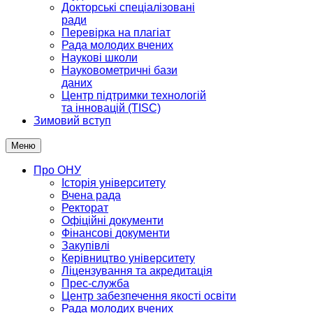
Докторські спеціалізовані
ради
Перевірка на плагіат
Рада молодих вчених
Наукові школи
Науковометричні бази
даних
Центр підтримки технологій
та інновацій (TISC)
Зимовий вступ
Меню
Про ОНУ
Історія університету
Вчена рада
Ректорат
Офіційні документи
Фінансові документи
Закупівлі
Керівництво університету
Ліцензування та акредитація
Прес-служба
Центр забезпечення якості освіти
Рада молодих вчених