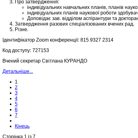
Про затвердження:
індивідуальних навчальних планів, планів науко
індивідуальних планів наукової роботи здобувач
Доповідає зав. відділом аспірантури та докто
Затвердження разових спеціалізованих вчених рад.
Різне.
Ідентифікатор Zoom конференції: 815 9327 2314
Код доступу: 727153
Вчений секретар Світлана КУРАНДО
Детальніше...
1
2
3
4
5
6
7
Кінець
Сторінка 1 із 7