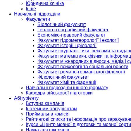
Юридична клініка
Інше
Навчальні підрозділи
Факультети
Біологічний факультет
Геолого-географічний факультет
Економіко-правовий факультет
Факультет гідрометеорології і екології
Факультет історії і філології
Факультет журналістики, реклами та видав
Факультет математики, фізики та інформац
Факультет міжнародних відносин, медіа і с
Факультет психології та соціальної роботи
Факультет романо-германської філології
Філологічний факультет
Факультет хімії та фармації
Навчальні підрозділи іншого формату
Кафедра військової підготовки
Абітурієнту
Вступна кампанія
Іноземним абітурієнтам
Приймальна комісія
Рейтингові списки та інформація про зарахуван
Курси «Центр мовної підготовки та мовної серти
Наука для школярів