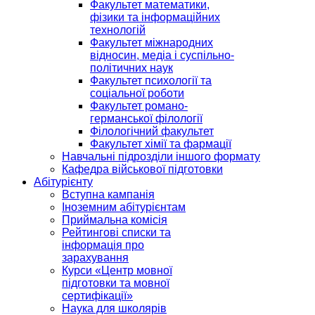
Факультет математики,
фізики та інформаційних
технологій
Факультет міжнародних
відносин, медіа і суспільно-
політичних наук
Факультет психології та
соціальної роботи
Факультет романо-
германської філології
Філологічний факультет
Факультет хімії та фармації
Навчальні підрозділи іншого формату
Кафедра військової підготовки
Абітурієнту
Вступна кампанія
Іноземним абітурієнтам
Приймальна комісія
Рейтингові списки та
інформація про
зарахування
Курси «Центр мовної
підготовки та мовної
сертифікації»
Наука для школярів