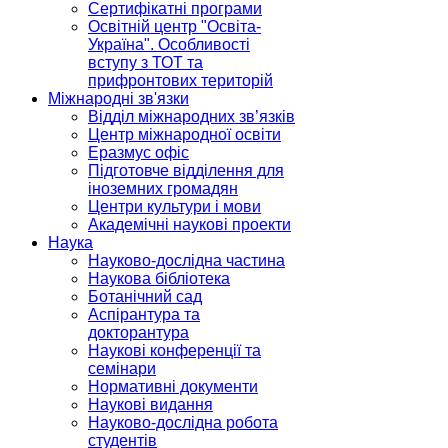
Сертифікатні програми
Освітній центр "Освіта-
Україна". Особливості
вступу з ТОТ та
прифронтових територій
Міжнародні зв'язки
Відділ міжнародних зв’язків
Центр міжнародної освіти
Еразмус офіс
Підготовче відділення для
іноземних громадян
Центри культури і мови
Академічні наукові проекти
Наука
Науково-дослідна частина
Наукова бібліотека
Ботанічний сад
Аспірантура та
докторантура
Наукові конференції та
семінари
Нормативні документи
Наукові видання
Науково-дослідна робота
студентів