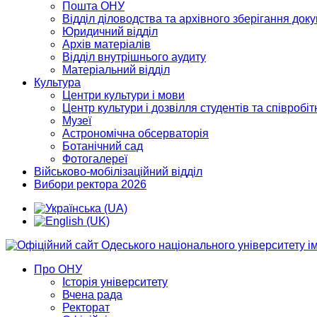
Пошта ОНУ
Відділ діловодства та архівного зберігання док
Юридичний відділ
Архів матеріалів
Відділ внутрішнього аудиту
Матеріальний відділ
Культура
Центри культури і мови
Центр культури і дозвілля студентів та співробіт
Музеї
Астрономічна обсерваторія
Ботанічний сад
Фотогалереї
Військово-мобілізаційний відділ
Вибори ректора 2026
Про ОНУ
Історія університету
Вчена рада
Ректорат