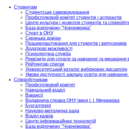
Студентам
Студентське самоврядування
Профспілковий комітет студентів і аспірантів
Центр культури і дозвілля студентів та співробіт
База відпочинку "Чорноморка"
Спорт в ОНУ
Скринька довіри
Працевлаштування для студентів і випускників
Додаткові можливості
Психологічна служба
Реквізити для сплати за навчання та мешкання 
Рейтингові списки
Університетський каталог вибіркових дисциплін
Умови доступності закладу освіти для навчання
Співробітникам
Профспілковий комітет
Навчальний відділ
Вакансії
Видавнича справа ОНУ імені І. І. Мечникова
Бухгалтерія
Науково-методична рада
Відділ кадрів
Центр інформаційних технологій
База відпочинку "Чорноморка"