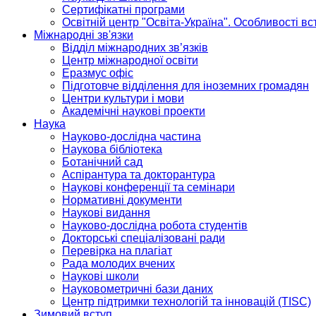
Сертифікатні програми
Освітній центр "Освіта-Україна". Особливості в
Міжнародні зв'язки
Відділ міжнародних зв’язків
Центр міжнародної освіти
Еразмус офіс
Підготовче відділення для іноземних громадян
Центри культури і мови
Академічні наукові проекти
Наука
Науково-дослідна частина
Наукова бібліотека
Ботанічний сад
Аспірантура та докторантура
Наукові конференції та семінари
Нормативні документи
Наукові видання
Науково-дослідна робота студентів
Докторські спеціалізовані ради
Перевірка на плагіат
Рада молодих вчених
Наукові школи
Науковометричні бази даних
Центр підтримки технологій та інновацій (TISC)
Зимовий вступ