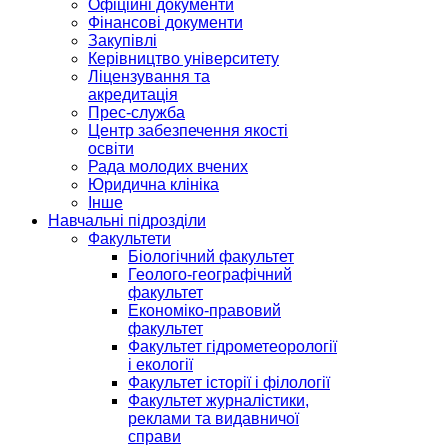
Офіційні документи
Фінансові документи
Закупівлі
Керівництво університету
Ліцензування та
акредитація
Прес-служба
Центр забезпечення якості
освіти
Рада молодих вчених
Юридична клініка
Інше
Навчальні підрозділи
Факультети
Біологічний факультет
Геолого-географічний
факультет
Економіко-правовий
факультет
Факультет гідрометеорології
і екології
Факультет історії і філології
Факультет журналістики,
реклами та видавничої
справи