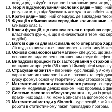
всюди рядів Фур’є та єдиності тригонометричних ряді
Теорія підсумовування числових рядів
– піврічни
результати, що відображають «силу» та «слабкість» ц
Кратні ряди
– піврічний спецкурс, де викладена теорі
Функції з обмеженими середніми коливаннями
– 
близьких класів.
Класи функцій, що визначаються в термінах сере
властивості функцій, що визначаються в термінах сер
подібні).
Вагові оцінки для максимального оператора Хард
Літтвуда та вивчаються властивості класів типу Маке
Основи фінансової математики
– спецкурс, що зна
основними видами рент, погашенням кредитів, ефект
Випадкові процеси та їх застосування у страхові
випадкових процесів (36 годин) і ймовірнісні моделі у
Страхування життя
– піврічний курс лекцій, у яком
характеристик тривалості життя, разових та періодичн
курсу формує основну теоретичну базу страхової спр
Математичні основи економічного ризику
– спецку
різними моделями деяких економічних проблем, з фі
Системи масового обслуговування
– один із розд
практичних задач, які можна описати за допомогою м
Математичні методи у біології
– курс лекцій, який 
роботи в статистичному пакеті прикладних програм.