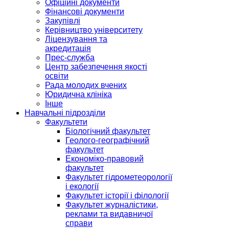
Офіційні документи
Фінансові документи
Закупівлі
Керівництво університету
Ліцензування та
акредитація
Прес-служба
Центр забезпечення якості
освіти
Рада молодих вчених
Юридична клініка
Інше
Навчальні підрозділи
Факультети
Біологічний факультет
Геолого-географічний
факультет
Економіко-правовий
факультет
Факультет гідрометеорології
і екології
Факультет історії і філології
Факультет журналістики,
реклами та видавничої
справи