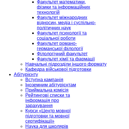
Факультет математики,
фізики та інформаційних
технологій
Факультет міжнародних
відносин, медіа і суспільно-
політичних наук
Факультет психології та
соціальної роботи
Факультет романо-
германської філології
Філологічний факультет
Факультет хімії та фармації
Навчальні підрозділи іншого формату
Кафедра військової підготовки
Абітурієнту
Вступна кампанія
Іноземним абітурієнтам
Приймальна комісія
Рейтингові списки та
інформація про
зарахування
Курси «Центр мовної
підготовки та мовної
сертифікації»
Наука для школярів