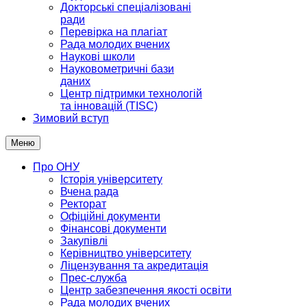
Докторські спеціалізовані
ради
Перевірка на плагіат
Рада молодих вчених
Наукові школи
Науковометричні бази
даних
Центр підтримки технологій
та інновацій (TISC)
Зимовий вступ
Меню
Про ОНУ
Історія університету
Вчена рада
Ректорат
Офіційні документи
Фінансові документи
Закупівлі
Керівництво університету
Ліцензування та акредитація
Прес-служба
Центр забезпечення якості освіти
Рада молодих вчених