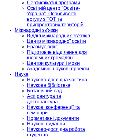
Сертифікатні програми
Освітній центр "Освіта-
Україна". Особливості
вступу з ТОТ та
прифронтових територій
Міжнародні зв'язки
Відділ міжнародних зв’язків
Центр міжнародної освіти
Еразмус офіс
Підготовче відділення для
іноземних громадян
Центри культури і мови
Академічні наукові проекти
Наука
Науково-дослідна частина
Наукова бібліотека
Ботанічний сад
Аспірантура та
докторантура
Наукові конференції та
семінари
Нормативні документи
Наукові видання
Науково-дослідна робота
студентів