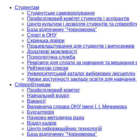
Студентам
Студентське самоврядування
Профспілковий комітет студентів і аспірантів
Центр культури і дозвілля студентів та співробіт
База відпочинку "Чорноморка"
Спорт в ОНУ
Скринька довіри
Працевлаштування для студентів і випускників
Додаткові можливості
Психологічна служба
Реквізити для сплати за навчання та мешкання 
Рейтингові списки
Університетський каталог вибіркових дисциплін
Умови доступності закладу освіти для навчання
Співробітникам
Профспілковий комітет
Навчальний відділ
Вакансії
Видавнича справа ОНУ імені І. І. Мечникова
Бухгалтерія
Науково-методична рада
Відділ кадрів
Центр інформаційних технологій
База відпочинку "Чорноморка"