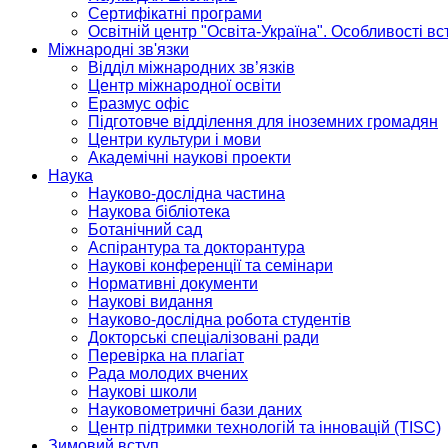
Сертифікатні програми
Освітній центр "Освіта-Україна". Особливості в
Міжнародні зв'язки
Відділ міжнародних зв’язків
Центр міжнародної освіти
Еразмус офіс
Підготовче відділення для іноземних громадян
Центри культури і мови
Академічні наукові проекти
Наука
Науково-дослідна частина
Наукова бібліотека
Ботанічний сад
Аспірантура та докторантура
Наукові конференції та семінари
Нормативні документи
Наукові видання
Науково-дослідна робота студентів
Докторські спеціалізовані ради
Перевірка на плагіат
Рада молодих вчених
Наукові школи
Науковометричні бази даних
Центр підтримки технологій та інновацій (TISC)
Зимовий вступ