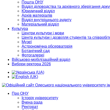
Пошта ОНУ
Відділ діловодства та архівного зберігання док
Юридичний відділ
Архів матеріалів
Відділ внутрішнього аудиту
Матеріальний відділ
Культура
Центри культури і мови
Центр культури і дозвілля студентів та співробіт
Музеї
Астрономічна обсерваторія
Ботанічний сад
Фотогалереї
Військово-мобілізаційний відділ
Вибори ректора 2026
Про ОНУ
Історія університету
Вчена рада
Ректорат