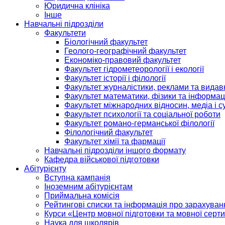
Юридична клініка
Інше
Навчальні підрозділи
Факультети
Біологічний факультет
Геолого-географічний факультет
Економіко-правовий факультет
Факультет гідрометеорології і екології
Факультет історії і філології
Факультет журналістики, реклами та видав
Факультет математики, фізики та інформац
Факультет міжнародних відносин, медіа і с
Факультет психології та соціальної роботи
Факультет романо-германської філології
Філологічний факультет
Факультет хімії та фармації
Навчальні підрозділи іншого формату
Кафедра військової підготовки
Абітурієнту
Вступна кампанія
Іноземним абітурієнтам
Приймальна комісія
Рейтингові списки та інформація про зарахуван
Курси «Центр мовної підготовки та мовної серти
Наука для школярів