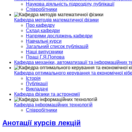
Наукова діяльність підрозділу, публікації
Співробітники
Кафедра методів математичної фізики
Про кафедру
Склад кафедри
Напрями досліджень кафедри
Навчальні курси
Загальний список публікацій
Наші випускники
Праці Г.Я.Попова
Кафедра механіки, автоматизації та інформаційних т
Кафедра оптимального керування та економічної кіб
Історія
Публікації
Викладачі
Кафедра фізики та астрономії
Кафедра інформаційних технологій
Спiвробiтники
Анотації курсів лекцій