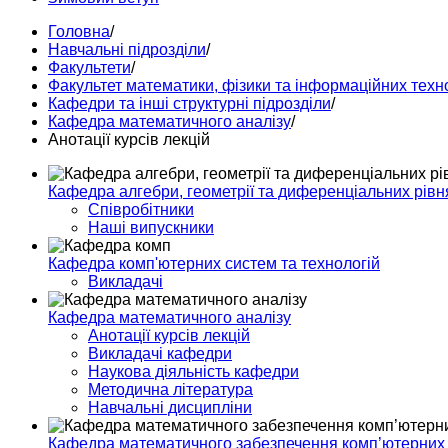
Головна
/
Навчальні підрозділи
/
Факультети
/
Факультет математики, фізики та інформаційних техн
Кафедри та інші структурні підрозділи
/
Кафедра математичного аналізу
/
Анотації курсів лекцій
Кафедра алгебри, геометрії та диференціальних рівн
Співробітники
Наші випускники
Кафедра комп'ютерних систем та технологій
Викладачі
Кафедра математичного аналізу
Анотації курсів лекцій
Викладачі кафедри
Наукова діяльність кафедри
Методична література
Навчальні дисципліни
Кафедра математичного забезпечення комп’ютерних