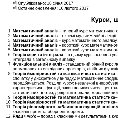
Опубліковано: 16 січня 2017
Останнє оновлення: 16 лютого 2017
Курси, 
Математичний аналіз
– типовий курс математичного а
Математичний аналіз
– окремі мультимедійні лекції
Математичний аналіз
– курс математичного аналізу 
Математичний аналіз
– короткий курс математичного
Математичний аналіз
– короткий курс математичного
Теорія міри та інтеграла
– в цьому курсі основна ув
інтеграла в загальному випадку.
Функціональний аналіз
- стандартний річний курс л
нормованих та евклідових просторів, лінійних функці
Теорія ймовірностей та математична статистика
–
спочатку у дискретному випадку. Математичне сподіван
передбачається. Розділи курсу: незалежні випробува
характеристичні функції, закон великих чисел, центра
статистичних гіпотез, довірчі інтервали, кореляційний
Теорія ймовірностей та математична статистика
–
Теорія ймовірностей та математична статистика
–
Теорія рівномірного наближення функцій поліно
класичні прямі та обернені теореми.
Ряди Фур’є
– поряд з класичними результатами в кур