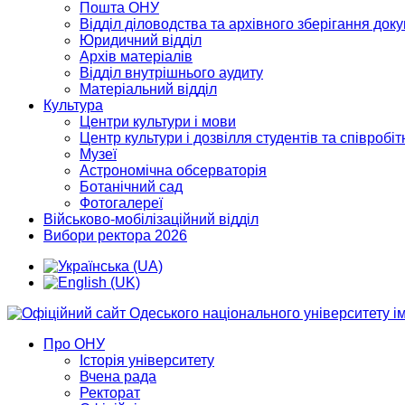
Пошта ОНУ
Відділ діловодства та архівного зберігання док
Юридичний відділ
Архів матеріалів
Відділ внутрішнього аудиту
Матеріальний відділ
Культура
Центри культури і мови
Центр культури і дозвілля студентів та співробіт
Музеї
Астрономічна обсерваторія
Ботанічний сад
Фотогалереї
Військово-мобілізаційний відділ
Вибори ректора 2026
Про ОНУ
Історія університету
Вчена рада
Ректорат