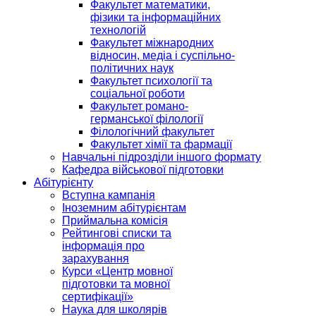
Факультет математики,
фізики та інформаційних
технологій
Факультет міжнародних
відносин, медіа і суспільно-
політичних наук
Факультет психології та
соціальної роботи
Факультет романо-
германської філології
Філологічний факультет
Факультет хімії та фармації
Навчальні підрозділи іншого формату
Кафедра військової підготовки
Абітурієнту
Вступна кампанія
Іноземним абітурієнтам
Приймальна комісія
Рейтингові списки та
інформація про
зарахування
Курси «Центр мовної
підготовки та мовної
сертифікації»
Наука для школярів