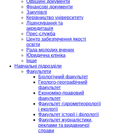
Офіційні документи
Фінансові документи
Закупівлі
Керівництво університету
Ліцензування та
акредитація
Прес-служба
Центр забезпечення якості
освіти
Рада молодих вчених
Юридична клініка
Інше
Навчальні підрозділи
Факультети
Біологічний факультет
Геолого-географічний
факультет
Економіко-правовий
факультет
Факультет гідрометеорології
і екології
Факультет історії і філології
Факультет журналістики,
реклами та видавничої
справи