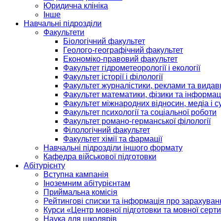
Юридична клініка
Інше
Навчальні підрозділи
Факультети
Біологічний факультет
Геолого-географічний факультет
Економіко-правовий факультет
Факультет гідрометеорології і екології
Факультет історії і філології
Факультет журналістики, реклами та видав
Факультет математики, фізики та інформац
Факультет міжнародних відносин, медіа і с
Факультет психології та соціальної роботи
Факультет романо-германської філології
Філологічний факультет
Факультет хімії та фармації
Навчальні підрозділи іншого формату
Кафедра військової підготовки
Абітурієнту
Вступна кампанія
Іноземним абітурієнтам
Приймальна комісія
Рейтингові списки та інформація про зарахуван
Курси «Центр мовної підготовки та мовної серти
Наука для школярів