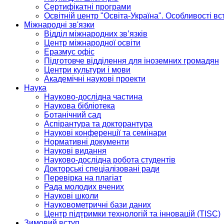
Сертифікатні програми
Освітній центр "Освіта-Україна". Особливості в
Міжнародні зв'язки
Відділ міжнародних зв’язків
Центр міжнародної освіти
Еразмус офіс
Підготовче відділення для іноземних громадян
Центри культури і мови
Академічні наукові проекти
Наука
Науково-дослідна частина
Наукова бібліотека
Ботанічний сад
Аспірантура та докторантура
Наукові конференції та семінари
Нормативні документи
Наукові видання
Науково-дослідна робота студентів
Докторські спеціалізовані ради
Перевірка на плагіат
Рада молодих вчених
Наукові школи
Науковометричні бази даних
Центр підтримки технологій та інновацій (TISC)
Зимовий вступ