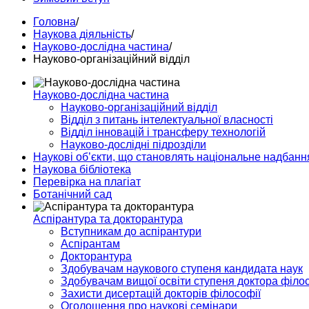
Головна
/
Наукова діяльність
/
Науково-дослідна частина
/
Науково-організаційний відділ
Науково-дослідна частина
Науково-організаційний відділ
Відділ з питань інтелектуальної власності
Відділ інновацій і трансферу технологій
Науково-дослідні підрозділи
Наукові об’єкти, що становлять національне надбанн
Наукова бібліотека
Перевірка на плагіат
Ботанічний сад
Аспірантура та докторантура
Вступникам до аспірантури
Аспірантам
Докторантура
Здобувачам наукового ступеня кандидата наук
Здобувачам вищої освіти ступеня доктора філос
Захисти дисертацій докторів філософії
Оголошення про наукові семінари