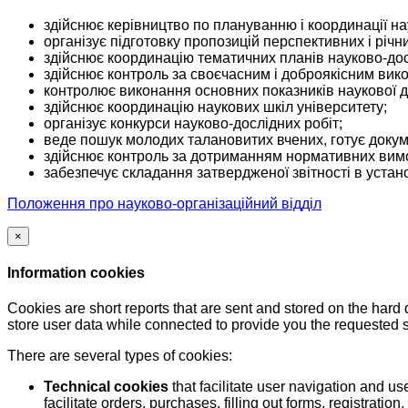
здійснює керівництво по плануванню і координації нау
організує підготовку пропозицій перспективних і річн
здійснює координацію тематичних планів науково-дос
здійснює контроль за своєчасним і доброякісним вико
контролює виконання основних показників наукової ді
здійснює координацію наукових шкіл університету;
організує конкурси науково-дослідних робіт;
веде пошук молодих талановитих вчених, готує докуме
здійснює контроль за дотриманням нормативних вимог
забезпечує складання затвердженої звітності в устано
Положення про науково-організаційний відділ
×
Information cookies
Cookies are short reports that are sent and stored on the hard
store user data while connected to provide you the requested
There are several types of cookies:
Technical cookies
that facilitate user navigation and us
facilitate orders, purchases, filling out forms, registration, 