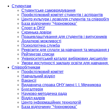
Студентам
Студентське самоврядування
Профспілковий комітет студентів і аспірантів
Центр культури і дозвілля студентів та співробіт
База відпочинку "Чорноморка"
Спорт в ОНУ
Скринька довіри
Працевлаштування для студентів і випускників
Додаткові можливості
Психологічна служба
Реквізити для сплати за навчання та мешкання 
Рейтингові списки
Університетський каталог вибіркових дисциплін
Умови доступності закладу освіти для навчання
Співробітникам
Профспілковий комітет
Навчальний відділ
Вакансії
Видавнича справа ОНУ імені І. І. Мечникова
Бухгалтерія
Науково-методична рада
Відділ кадрів
Центр інформаційних технологій
База відпочинку "Чорноморка"