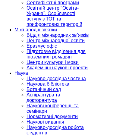
Сертифікатні програми
Освітній центр "Освіта-
Україна". Особливості
вступу з ТОТ та
прифронтових територій
Міжнародні зв'язки
Відділ міжнародних зв’язків
Центр міжнародної освіти
Еразмус офіс
Підготовче відділення для
іноземних громадян
Центри культури і мови
Академічні наукові проекти
Наука
Науково-дослідна частина
Наукова бібліотека
Ботанічний сад
Аспірантура та
докторантура
Наукові конференції та
семінари
Нормативні документи
Наукові видання
Науково-дослідна робота
студентів