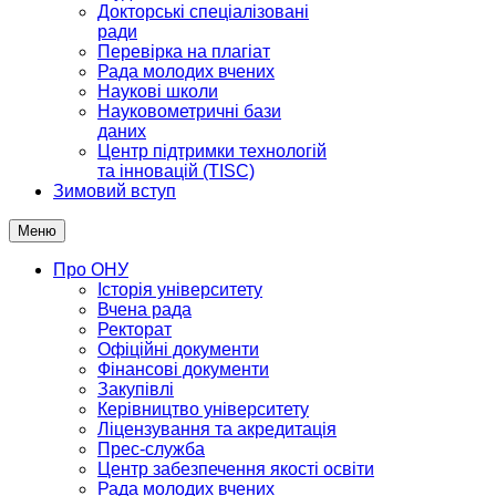
Докторські спеціалізовані
ради
Перевірка на плагіат
Рада молодих вчених
Наукові школи
Науковометричні бази
даних
Центр підтримки технологій
та інновацій (TISC)
Зимовий вступ
Меню
Про ОНУ
Історія університету
Вчена рада
Ректорат
Офіційні документи
Фінансові документи
Закупівлі
Керівництво університету
Ліцензування та акредитація
Прес-служба
Центр забезпечення якості освіти
Рада молодих вчених