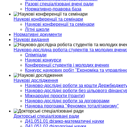
Разові спеціалізовані вчені ради
Нормативно-правова база
Наукові конференції та семінари
Наукові конференції та семінари
Літні школи
Нормативні документи
Наукові видання
Науково-дослідна робота студентів та молодих вчени
Олімпіади
Наукові конкурси
Конференції студентів і молодих вчених
Конкурс наукових робіт "Економіка та управлін
Наукові дослідження
Науково-дослідні роботи за кошти Держбюджет
Науково-дослідні роботи без цільового фінансу
Міжнародні проєкти (гранти)
Науково-дослідні роботи за договорами
Наукова програма "Феномен тоталітаризму"
Докторські спеціалізовані ради
Д41.051.01 фізико-математичні науки
Д41.051.02 філологічні науки