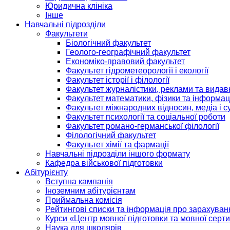
Юридична клініка
Інше
Навчальні підрозділи
Факультети
Біологічний факультет
Геолого-географічний факультет
Економіко-правовий факультет
Факультет гідрометеорології і екології
Факультет історії і філології
Факультет журналістики, реклами та видав
Факультет математики, фізики та інформац
Факультет міжнародних відносин, медіа і с
Факультет психології та соціальної роботи
Факультет романо-германської філології
Філологічний факультет
Факультет хімії та фармації
Навчальні підрозділи іншого формату
Кафедра військової підготовки
Абітурієнту
Вступна кампанія
Іноземним абітурієнтам
Приймальна комісія
Рейтингові списки та інформація про зарахуван
Курси «Центр мовної підготовки та мовної серти
Наука для школярів