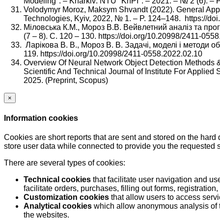
Modeling". – Kharkiv: NTU "KhPI". – 2021. – № 2 (6). – 
Volodymyr Moroz, Maksym Shvandt (2022). General Appro
Technologies, Kyiv, 2022, № 1. – P. 124–148. https://d
Міловська К.М., Мороз В.В. Вейвлетний аналіз та пр
(7 – 8). С. 120 – 130. https://doi.org/10.20998/2411-055
Ларікова В. В., Мороз В. В. Задачі, моделі і методи 
119. https://doi.org/10.20998/2411-0558.2022.02.10
Overview Of Neural Network Object Detection Methods & 
Scientific And Technical Journal of Institute For Applied
2025. (Preprint, Scopus)
×
Information cookies
Cookies are short reports that are sent and stored on the hard
store user data while connected to provide you the requested
There are several types of cookies:
Technical cookies
that facilitate user navigation and us
facilitate orders, purchases, filling out forms, registration, 
Customization cookies
that allow users to access servi
Analytical cookies
which allow anonymous analysis of th
the websites.