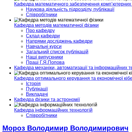
Кафедра математичного забезпечення комп’ютерних
Наукова діяльність підрозділу, публікації
Співробітники
Кафедра методів математичної фізики
Про кафедру
Склад кафедри
Напрями досліджень кафедри
Навчальні курси
Загальний список публікацій
Наші випускники
Праці Г.Я.Попова
Кафедра механіки, автоматизації та інформаційних т
Кафедра оптимального керування та економічної кіб
Історія
Публікації
Викладачі
Кафедра фізики та астрономії
Кафедра інформаційних технологій
Спiвробiтники
Мороз Володимир Володимирович