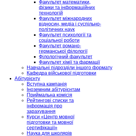
Факультет математики,
фізики та інформаційних
технологій
Факультет міжнародних
відносин, медіа і суспільно-
політичних наук
Факультет психології та
соціальної роботи
Факультет романо-
германської філології
Філологічний факультет
Факультет хімії та фармації
Навчальні підрозділи іншого формату
Кафедра військової підготовки
Абітурієнту
Вступна кампанія
Іноземним абітурієнтам
Приймальна комісія
Рейтингові списки та
інформація про
зарахування
Курси «Центр мовної
підготовки та мовної
сертифікації»
Наука для школярів