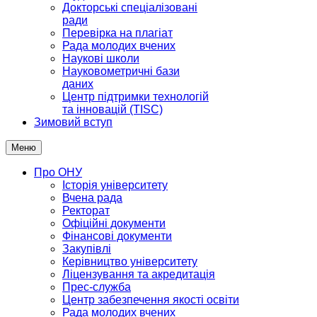
Докторські спеціалізовані
ради
Перевірка на плагіат
Рада молодих вчених
Наукові школи
Науковометричні бази
даних
Центр підтримки технологій
та інновацій (TISC)
Зимовий вступ
Меню
Про ОНУ
Історія університету
Вчена рада
Ректорат
Офіційні документи
Фінансові документи
Закупівлі
Керівництво університету
Ліцензування та акредитація
Прес-служба
Центр забезпечення якості освіти
Рада молодих вчених