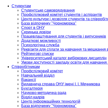
Студентам
Студентське самоврядування
Профспілковий комітет студентів і аспірантів
Центр культури і дозвілля студентів та співробіт
База відпочинку "Чорноморка"
Спорт в ОНУ
Скринька довіри
Працевлаштування для студентів і випускників
Додаткові можливості
Психологічна служба
Реквізити для сплати за навчання та мешкання 
Рейтингові списки
Університетський каталог вибіркових дисциплін
Умови доступності закладу освіти для навчання
Співробітникам
Профспілковий комітет
Навчальний відділ
Вакансії
Видавнича справа ОНУ імені І. І. Мечникова
Бухгалтерія
Науково-методична рада
Відділ кадрів
Центр інформаційних технологій
База відпочинку "Чорноморка"