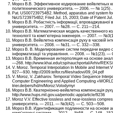
Мороз В.В. Эффективное кодирование вейвлетных ко
политехнического университета. — 2006. — № 1(25) . —
Pat. US007239754B2. Method, apparatus and system for c
№US7239754B2; Filed Jul. 15, 2003; Date of Patent Ju
Мороз В.В. Робастність інформації, впроваджуваної 
университета. — 2007. — №28. — С. 211—214.
Мороз В.В. Математическая модель качественного ко
технології та комп’ютерна інженерія. — 2007. — №3(
Мороз В.В. Вейвлетна компенсація руху в часовій інт
университета. — 2008. — №31. — С. 332—338.
Мороз В. В. Моделирование систем передачи видео 
інформатизації та управління. — 2008. — №1(23). — 
Мороз В.В. Временная интерполяция на основе анализ
—268. http://www.khai.edu/csp/nauchportal/Arhiv/RE
V. Moroz. Temporal Interpolation In Mobile and Intern
927—930. http://2009.telfor.rs/files/radovi/09_04.pdf
V. Moroz, V. Zakharov. Temporal Video Sequence Inter
Computer Engineering and Applied Computing «WORLDC
trier.de/pers/hd/m/Moroz:Volodymyr
Мороз В.В. Кватерніонно-вейвлетна компенсація руху 
http://www.hups.mil.gov.ua/periodic-app/article/9236
Moroz V.V. Effective lossless and near-lossless compr
университета. — 2011. — №3(42). — С. 503—508.
Мороз В.В. Идентификация подлинности на основе ана
комп’ютерні системи. — 2012. — №58. — С. 148—152. 