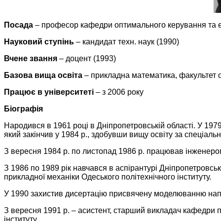
Посада
– професор кафедри оптимального керування та е
Науковий ступінь
– кандидат техн. наук (1990)
Вчене звання
– доцент (1993)
Базова вища освіта
– прикладна математика, факультет об
Працює в університеті
– з 2006 року
Біографія
Народився в 1961 році в Дніпропетровській області. У 197
який закінчив у 1984 р., здобувши вищу освіту за спеціал
З вересня 1984 р. по листопад 1986 р. працював інжене
З 1986 по 1989 рік навчався в аспірантурі Дніпропетровськ
прикладної механіки Одеського політехнічного інституту.
У 1990 захистив дисертацію присвячену моделюванню нап
З вересня 1991 р. – асистент, старший викладач кафедри 
інституту.