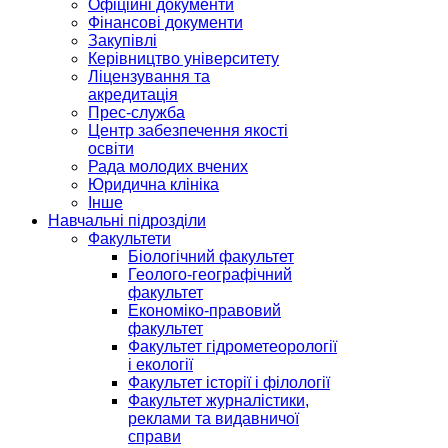
Офіційні документи
Фінансові документи
Закупівлі
Керівництво університету
Ліцензування та
акредитація
Прес-служба
Центр забезпечення якості
освіти
Рада молодих вчених
Юридична клініка
Інше
Навчальні підрозділи
Факультети
Біологічний факультет
Геолого-географічний
факультет
Економіко-правовий
факультет
Факультет гідрометеорології
і екології
Факультет історії і філології
Факультет журналістики,
реклами та видавничої
справи