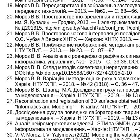
Мороз В.В. Передискретизація зображень з застосува
передових технологій. — 2013. — №62. — С. 63—66. http
Мороз В.В. Пространственно-временная интерполяционн
им. Я. Купали». — Гродно, 2013. — 1 электр. компакт
№ Д201315. http://mf.grsu.by/NauchRab/conf_mcIT/conf_m
Мороз В.В. Просторово-часова інтерполяція послідов
О.С. Чубач // Весник ХНТУ. — Херсон: ХНТУ, 2013. 
Мороз В.В. Приближение изображений: методы аппро
НТУ "ХПИ". — 2013. — № 23. — С. 87—97.
Мороз В. В. Аналіз електроенцефалографічних сигналів
iнформатика, управління, №1 – 2015 – С. 33-38. DOI: 
Мороз В. В. Огляд методів скелетизації нерегулярних 
DOI: http://dx.doi.org/10.15588/1607-3274-2015-2-10
Мороз В. В. Варіаційні методи оцінки руху в задачах 
Харків: НТУ "ХПІ". – 2018. – № 42 (1318). – С. 36 – 47.
Мороз В.В., Швандт М.А. Дослідження руху та поведін
та моделювання. – Харків: НТУ "ХПІ". – 2019. – № 13 (1
Reconstruction and registration of 3D surfaces obtained 
"Informatics and Modeling". – Kharkiv: NTU "KhPI". – 20
Дослідження руху та поведінки лабораторних тварин ме
та моделювання. – Харків: НТУ "ХПІ". – 2019. – № 13 (
Аналіз нейромережевих моделей LSTM та GMDH для про
Інформатика та моделювання. – Харків: НТУ "ХПІ". – 20
V. V. Moroz, I. V. Yalymova (2021). Modeling the volatilit