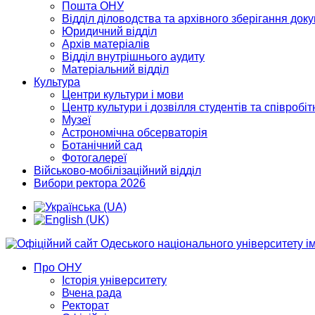
Пошта ОНУ
Відділ діловодства та архівного зберігання док
Юридичний відділ
Архів матеріалів
Відділ внутрішнього аудиту
Матеріальний відділ
Культура
Центри культури і мови
Центр культури і дозвілля студентів та співробіт
Музеї
Астрономічна обсерваторія
Ботанічний сад
Фотогалереї
Військово-мобілізаційний відділ
Вибори ректора 2026
Про ОНУ
Історія університету
Вчена рада
Ректорат