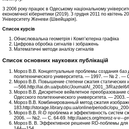
З 2006 року працює в Одеському національному університет
економічної кібернетики (2019). З грудня 2011 по квітень
Університету Женеви (Швейцарія).
Список курсів
Обчислювальна геометрія і Комп’ютерна графіка
Цифрова обробка сигналів і зображень
Математичні методи аналізу сигналів
Список основних наукових публікацій
Мороз В.В. Концептуальные проблемы создания баз д
политехнического университета. — 1997. — № 2 . — С.
Мороз В.В. Повышение степени сжатия статических изо
—566.http://iai.dn.ua/public/JournalAI_2001_3/Razde
Мороз В.В. Дискретное вейвлетное преобразование с
Одесского политехнического университета. — 2003. — №
Мороз В.В. Комбинированный метод сжатия изображен
183.http://storage.library.opu.ua/online/periodic/opu_
Мороз В.В. R-D проблема и эффективность систем сж
2006. — №2. — С. 64-69. http://aaecs.org/moroz-v-v---pro
Мороз В. В. Эффективное решение RD-поблемы для 
144—154.