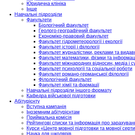
Юридична клініка
Інше
Навчальні підрозділи
Факультети
Біологічний факультет
Геолого-географічний факультет
Економіко-правовий факультет
Факультет гідрометеорології і екології
Факультет історії і філології
Факультет журналістики, реклами та видав
Факультет математики, фізики та інформац
Факультет міжнародних відносин, медіа і с
Факультет психології та соціальної роботи
Факультет романо-германської філології
Філологічний факультет
Факультет хімії та фармації
Навчальні підрозділи іншого формату
Кафедра військової підготовки
Абітурієнту
Вступна кампанія
Іноземним абітурієнтам
Приймальна комісія
Рейтингові списки та інформація про зарахуван
Курси «Центр мовної підготовки та мовної серти
Наука для школярів