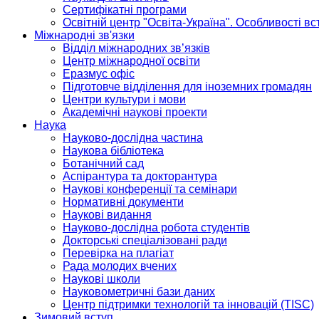
Сертифікатні програми
Освітній центр "Освіта-Україна". Особливості в
Міжнародні зв'язки
Відділ міжнародних зв’язків
Центр міжнародної освіти
Еразмус офіс
Підготовче відділення для іноземних громадян
Центри культури і мови
Академічні наукові проекти
Наука
Науково-дослідна частина
Наукова бібліотека
Ботанічний сад
Аспірантура та докторантура
Наукові конференції та семінари
Нормативні документи
Наукові видання
Науково-дослідна робота студентів
Докторські спеціалізовані ради
Перевірка на плагіат
Рада молодих вчених
Наукові школи
Науковометричні бази даних
Центр підтримки технологій та інновацій (TISC)
Зимовий вступ