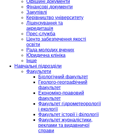
Офіційні документи
Фінансові документи
Закупівлі
Керівництво університету
Ліцензування та
акредитація
Прес-служба
Центр забезпечення якості
освіти
Рада молодих вчених
Юридична клініка
Інше
Навчальні підрозділи
Факультети
Біологічний факультет
Геолого-географічний
факультет
Економіко-правовий
факультет
Факультет гідрометеорології
і екології
Факультет історії і філології
Факультет журналістики,
реклами та видавничої
справи