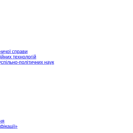
ничої справи
ійних технологій
успільно-політичних наук
ня
фікації»