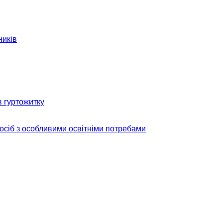
ників
в гуртожитку
 осіб з особливими освітніми потребами