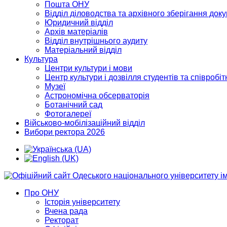
Пошта ОНУ
Відділ діловодства та архівного зберігання док
Юридичний відділ
Архів матеріалів
Відділ внутрішнього аудиту
Матеріальний відділ
Культура
Центри культури і мови
Центр культури і дозвілля студентів та співробіт
Музеї
Астрономічна обсерваторія
Ботанічний сад
Фотогалереї
Військово-мобілізаційний відділ
Вибори ректора 2026
Про ОНУ
Історія університету
Вчена рада
Ректорат