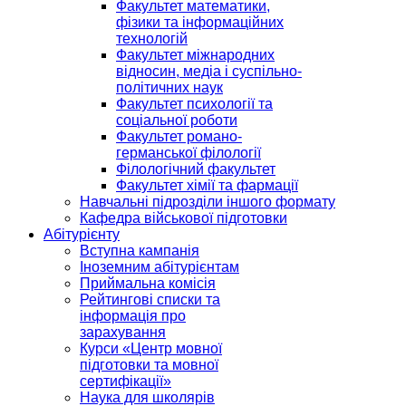
Факультет математики,
фізики та інформаційних
технологій
Факультет міжнародних
відносин, медіа і суспільно-
політичних наук
Факультет психології та
соціальної роботи
Факультет романо-
германської філології
Філологічний факультет
Факультет хімії та фармації
Навчальні підрозділи іншого формату
Кафедра військової підготовки
Абітурієнту
Вступна кампанія
Іноземним абітурієнтам
Приймальна комісія
Рейтингові списки та
інформація про
зарахування
Курси «Центр мовної
підготовки та мовної
сертифікації»
Наука для школярів