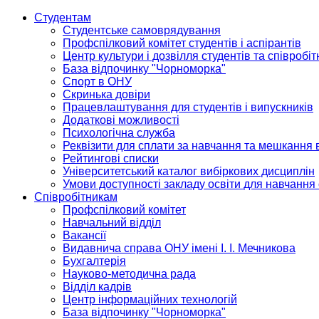
Студентам
Студентське самоврядування
Профспілковий комітет студентів і аспірантів
Центр культури і дозвілля студентів та співробіт
База відпочинку "Чорноморка"
Спорт в ОНУ
Скринька довіри
Працевлаштування для студентів і випускників
Додаткові можливості
Психологічна служба
Реквізити для сплати за навчання та мешкання 
Рейтингові списки
Університетський каталог вибіркових дисциплін
Умови доступності закладу освіти для навчання
Співробітникам
Профспілковий комітет
Навчальний відділ
Вакансії
Видавнича справа ОНУ імені І. І. Мечникова
Бухгалтерія
Науково-методична рада
Відділ кадрів
Центр інформаційних технологій
База відпочинку "Чорноморка"