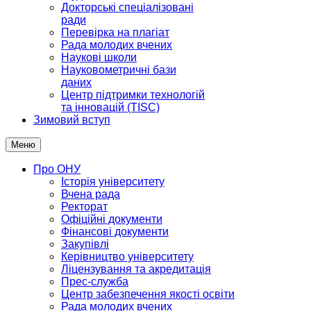
Докторські спеціалізовані
ради
Перевірка на плагіат
Рада молодих вчених
Наукові школи
Науковометричні бази
даних
Центр підтримки технологій
та інновацій (TISC)
Зимовий вступ
Меню
Про ОНУ
Історія університету
Вчена рада
Ректорат
Офіційні документи
Фінансові документи
Закупівлі
Керівництво університету
Ліцензування та акредитація
Прес-служба
Центр забезпечення якості освіти
Рада молодих вчених