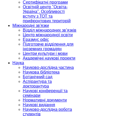
Сертифікатні програми
Освітній центр "Освіта-
Україна". Особливості
вступу з ТОТ та
прифронтових територій
Міжнародні зв'язки
Відділ міжнародних зв’язків
Центр міжнародної освіти
Еразмус офіс
Підготовче відділення для
іноземних громадян
Центри культури і мови
Академічні наукові проекти
Наука
Науково-дослідна частина
Наукова бібліотека
Ботанічний сад
Аспірантура та
докторантура
Наукові конференції та
семінари
Нормативні документи
Наукові видання
Науково-дослідна робота
студентів