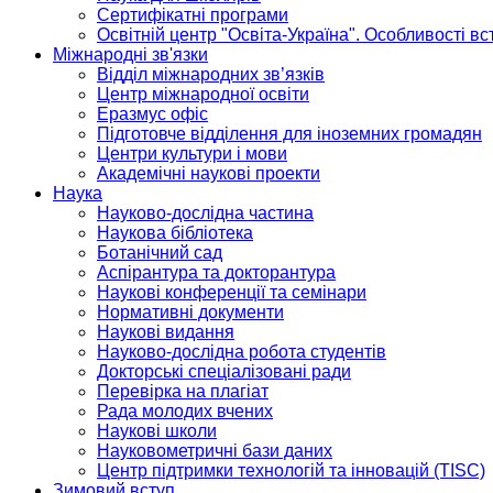
Сертифікатні програми
Освітній центр "Освіта-Україна". Особливості в
Міжнародні зв'язки
Відділ міжнародних зв’язків
Центр міжнародної освіти
Еразмус офіс
Підготовче відділення для іноземних громадян
Центри культури і мови
Академічні наукові проекти
Наука
Науково-дослідна частина
Наукова бібліотека
Ботанічний сад
Аспірантура та докторантура
Наукові конференції та семінари
Нормативні документи
Наукові видання
Науково-дослідна робота студентів
Докторські спеціалізовані ради
Перевірка на плагіат
Рада молодих вчених
Наукові школи
Науковометричні бази даних
Центр підтримки технологій та інновацій (TISC)
Зимовий вступ