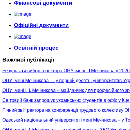
Фінансові документи
Офіційні документи
Освітній процес
Важливі публікації
Результати виборів ректора ОНУ імені І.І.Мечникова у 2026
ОНУ імені Мечникова — у першій десятці університетів Ук
ОНУ імені І. І. Мечникова – майданчик для професійного зро
Світовий банк запрошує українських студентів в офіс у К
Річний звіт ректора на конференції трудового колективу ОН
Одеський національний університет імені Мечникова – у Топ
ОНУ імені І. І. Мечникова — у першій десятці ЗВО Україн