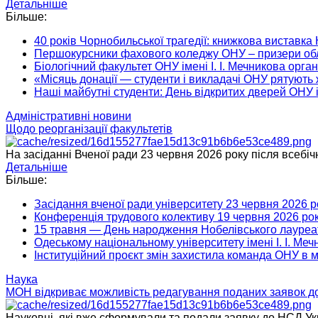
Детальніше
Більше:
40 років Чорнобильської трагедії: книжкова виставка
Першокурсники фахового коледжу ОНУ – призери обл
Біологічний факультет ОНУ імені І. І. Мечникова орган
«Місяць донації — студенти і викладачі ОНУ рятують
Наші майбутні студенти: День відкритих дверей ОНУ і
Адміністративні новини
Щодо реорганізації факультетів
На засіданні Вченої ради 23 червня 2026 року після всебіч
Детальніше
Більше:
Засідання вченої ради університету 23 червня 2026 р
Конференція трудового колективу 19 червня 2026 ро
15 травня — День народження Нобелівського лауреата
Одеському національному університету імені І. І. Меч
Інституційний проєкт змін захистила команда ОНУ в м
Наука
МОН відкриває можливість редагування поданих заявок до
Науковці, які вже сформували та подали заявку до НСД Укра