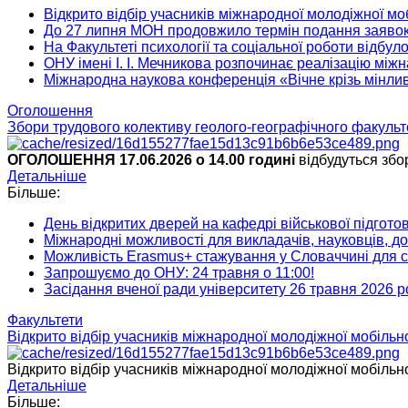
Відкрито відбір учасників міжнародної молодіжної моб
До 27 липня МОН продовжило термін подання заявок 
На Факультеті психології та соціальної роботи відбу
ОНУ імені І. І. Мечникова розпочинає реалізацію мі
Міжнародна наукова конференція «Вічне крізь мінливе
Оголошення
Збори трудового колективу геолого-географічного факульт
ОГОЛОШЕННЯ
17.06.2026 о 14.00 годині
відбудуться збор
Детальніше
Більше:
День відкритих дверей на кафедрі військової підгото
Міжнародні можливості для викладачів, науковців, дос
Можливість Erasmus+ стажування у Словаччині для ст
Запрошуємо до ОНУ: 24 травня о 11:00!
Засідання вченої ради університету 26 травня 2026 р
Факультети
Відкрито відбір учасників міжнародної молодіжної мобільно
Відкрито відбір учасників міжнародної молодіжної мобільност
Детальніше
Більше: