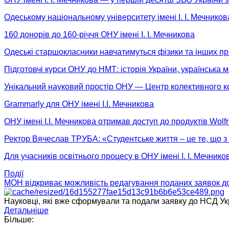
Одеському національному університету імені І. І. Мечник
160 донорів до 160-річчя ОНУ імені І. І. Мечникова
Одеські старшокласники навчатимуться фізики та інших прир
Підготовчі курси ОНУ до НМТ: історія України, українська 
Унікальний науковий простір ОНУ — Центр колективного 
Grammarly для ОНУ імені І.І. Мечникова
ОНУ імені І.І. Мечникова отримав доступ до продуктів Wolf
Ректор Вячеслав ТРУБА: «Студентське життя – це те, що 
Для учасників освітнього процесу в ОНУ імені І. І. Мечн
Події
МОН відкриває можливість редагування поданих заявок до
Науковці, які вже сформували та подали заявку до НСД Укра
Детальніше
Більше: