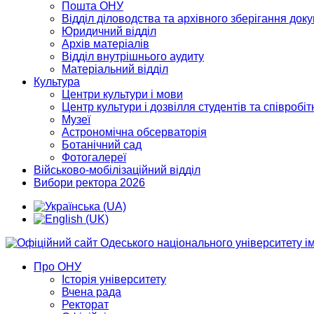
Пошта ОНУ
Відділ діловодства та архівного зберігання док
Юридичний відділ
Архів матеріалів
Відділ внутрішнього аудиту
Матеріальний відділ
Культура
Центри культури і мови
Центр культури і дозвілля студентів та співробіт
Музеї
Астрономічна обсерваторія
Ботанічний сад
Фотогалереї
Військово-мобілізаційний відділ
Вибори ректора 2026
Про ОНУ
Історія університету
Вчена рада
Ректорат