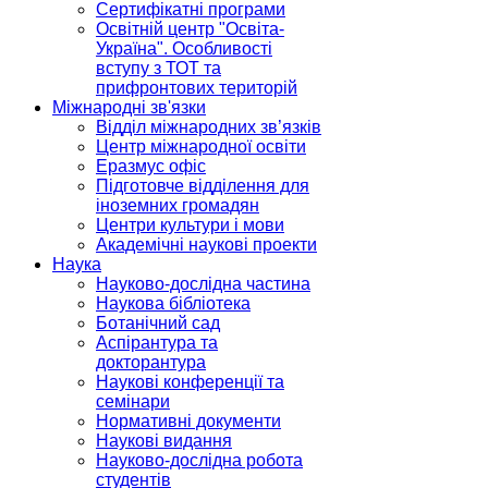
Сертифікатні програми
Освітній центр "Освіта-
Україна". Особливості
вступу з ТОТ та
прифронтових територій
Міжнародні зв'язки
Відділ міжнародних зв’язків
Центр міжнародної освіти
Еразмус офіс
Підготовче відділення для
іноземних громадян
Центри культури і мови
Академічні наукові проекти
Наука
Науково-дослідна частина
Наукова бібліотека
Ботанічний сад
Аспірантура та
докторантура
Наукові конференції та
семінари
Нормативні документи
Наукові видання
Науково-дослідна робота
студентів