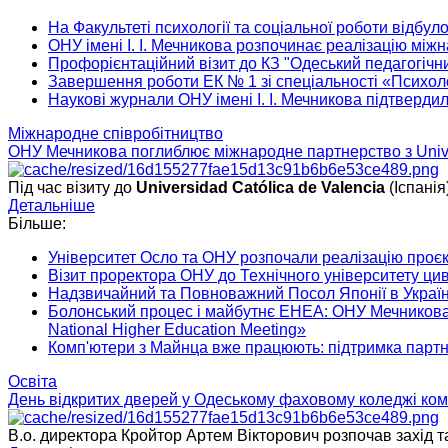
На Факультеті психології та соціальної роботи відбу
ОНУ імені І. І. Мечникова розпочинає реалізацію мі
Профорієнтаційний візит до КЗ "Одеський педагогіч
Завершення роботи ЕК № 1 зі спеціальності «Психол
Наукові журнали ОНУ імені І. І. Мечникова підтверди
Міжнародне співробітництво
ОНУ Мечникова поглиблює міжнародне партнерство з Univer
Під час візиту до
Universidad Católica de Valencia
(Іспанія
Детальніше
Більше:
Університет Осло та ОНУ розпочали реалізацію п
Візит проректора ОНУ до Технічного університету ци
Надзвичайний та Повноважний Посол Японії в Україні
Болонський процес і майбутнє EHEA: ОНУ Мечникова п
National Higher Education Meeting»
Комп'ютери з Майнца вже працюють: підтримка партн
Освіта
День відкритих дверей у Одеському фаховому коледжі ком
В.о. директора Кройтор Артем Вікторович розпочав захід та