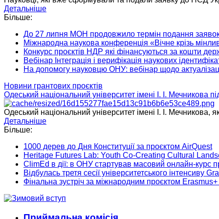
Детальніше
Більше:
До 27 липня МОН продовжило термін подання заявок 
Міжнародна наукова конференція «Вічне крізь мінливе
Конкурс проєктів НДР які фінансуються за кошти де
Вебінар Інтеграція і верифікація наукових ідентифі
На допомогу науковцю ОНУ: вебінар щодо актуалізаці
Новини грантових проєктів
Одеський національний університет імені І. І. Мечникова 
Одеський національний університет імені І. І. Мечникова, я
Детальніше
Більше:
1000 дерев до Дня Конституції за проєктом AirQuest
Heritage Futures Lab: Youth Co-Creating Cultural Land
ClimEd в дії: в ОНУ стартував масовий онлайн-курс п
Відбулась третя сесії університетського інтенсиву Gr
Фінальна зустріч за міжнародним проєктом Erasmus+
Приймальна комісія