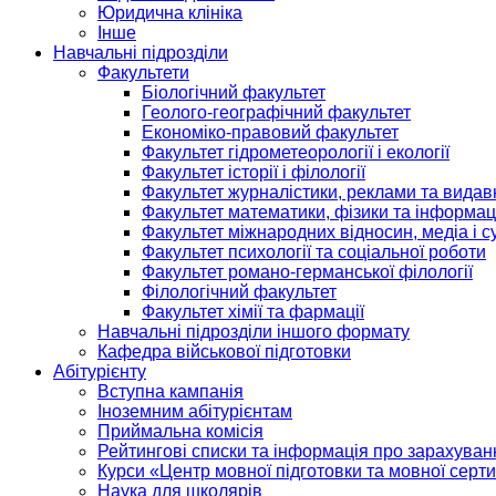
Юридична клініка
Інше
Навчальні підрозділи
Факультети
Біологічний факультет
Геолого-географічний факультет
Економіко-правовий факультет
Факультет гідрометеорології і екології
Факультет історії і філології
Факультет журналістики, реклами та видав
Факультет математики, фізики та інформац
Факультет міжнародних відносин, медіа і с
Факультет психології та соціальної роботи
Факультет романо-германської філології
Філологічний факультет
Факультет хімії та фармації
Навчальні підрозділи іншого формату
Кафедра військової підготовки
Абітурієнту
Вступна кампанія
Іноземним абітурієнтам
Приймальна комісія
Рейтингові списки та інформація про зарахуван
Курси «Центр мовної підготовки та мовної серти
Наука для школярів