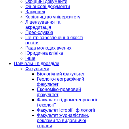
Офіційні документи
Фінансові документи
Закупівлі
Керівництво університету
Ліцензування та
акредитація
Прес-служба
Центр забезпечення якості
освіти
Рада молодих вчених
Юридична клініка
Інше
Навчальні підрозділи
Факультети
Біологічний факультет
Геолого-географічний
факультет
Економіко-правовий
факультет
Факультет гідрометеорології
і екології
Факультет історії і філології
Факультет журналістики,
реклами та видавничої
справи