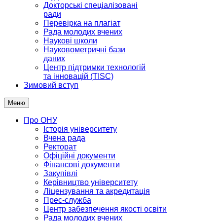
Докторські спеціалізовані
ради
Перевірка на плагіат
Рада молодих вчених
Наукові школи
Науковометричні бази
даних
Центр підтримки технологій
та інновацій (TISC)
Зимовий вступ
Меню
Про ОНУ
Історія університету
Вчена рада
Ректорат
Офіційні документи
Фінансові документи
Закупівлі
Керівництво університету
Ліцензування та акредитація
Прес-служба
Центр забезпечення якості освіти
Рада молодих вчених