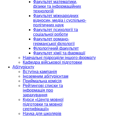
Факультет математики,
фізики та інформаційних
технологій
Факультет міжнародних
відносин, медіа і суспільно-
політичних наук
Факультет психології та
соціальної роботи
Факультет романо-
германської філології
Філологічний факультет
Факультет хімії та фармації
Навчальні підрозділи іншого формату
Кафедра військової підготовки
Абітурієнту
Вступна кампанія
Іноземним абітурієнтам
Приймальна комісія
Рейтингові списки та
інформація про
зарахування
Курси «Центр мовної
підготовки та мовної
сертифікації»
Наука для школярів