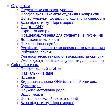
Студентам
Студентське самоврядування
Профспілковий комітет студентів і аспірантів
Центр культури і дозвілля студентів та співробіт
База відпочинку "Чорноморка"
Спорт в ОНУ
Скринька довіри
Працевлаштування для студентів і випускників
Додаткові можливості
Психологічна служба
Реквізити для сплати за навчання та мешкання 
Рейтингові списки
Університетський каталог вибіркових дисциплін
Умови доступності закладу освіти для навчання
Співробітникам
Профспілковий комітет
Навчальний відділ
Вакансії
Видавнича справа ОНУ імені І. І. Мечникова
Бухгалтерія
Науково-методична рада
Відділ кадрів
Центр інформаційних технологій
База відпочинку "Чорноморка"