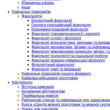
Юридична клініка
Інше
Навчальні підрозділи
Факультети
Біологічний факультет
Геолого-географічний факультет
Економіко-правовий факультет
Факультет гідрометеорології і екології
Факультет історії і філології
Факультет журналістики, реклами та видав
Факультет математики, фізики та інформац
Факультет міжнародних відносин, медіа і с
Факультет психології та соціальної роботи
Факультет романо-германської філології
Філологічний факультет
Факультет хімії та фармації
Навчальні підрозділи іншого формату
Кафедра військової підготовки
Абітурієнту
Вступна кампанія
Іноземним абітурієнтам
Приймальна комісія
Рейтингові списки та інформація про зарахуван
Курси «Центр мовної підготовки та мовної серти
Наука для школярів