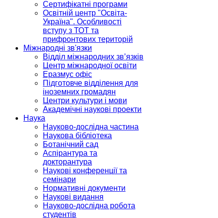
Сертифікатні програми
Освітній центр "Освіта-
Україна". Особливості
вступу з ТОТ та
прифронтових територій
Міжнародні зв'язки
Відділ міжнародних зв’язків
Центр міжнародної освіти
Еразмус офіс
Підготовче відділення для
іноземних громадян
Центри культури і мови
Академічні наукові проекти
Наука
Науково-дослідна частина
Наукова бібліотека
Ботанічний сад
Аспірантура та
докторантура
Наукові конференції та
семінари
Нормативні документи
Наукові видання
Науково-дослідна робота
студентів