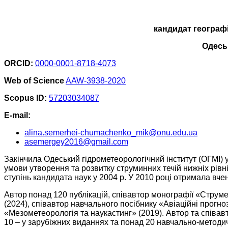
кандидат географ
Одеськ
ORCID:
0000-0001-8718-4073
Web of Science
AAW-3938-2020
Scopus ID:
57203034087
E-mail:
alina.semerhei-chumachenko_mik@onu.edu.ua
asemergey2016@gmail.com
Закінчила Одеський гідрометеорологічний інститут (ОГМІ)
умови утворення та розвитку струминних течій нижніх рівн
ступінь кандидата наук у 2004 р. У 2010 році отримала вче
Автор понад 120 публікацій, співавтор монографії «Струмен
(2024), співавтор навчального посібнику «Авіаційні прогно
«Мезометеорологія та наукастинг» (2019). Автор та співав
10 – у зарубіжних виданнях та понад 20 навчально-методи