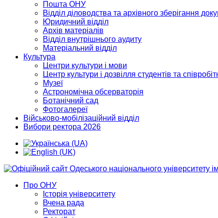
Пошта ОНУ
Відділ діловодства та архівного зберігання док
Юридичний відділ
Архів матеріалів
Відділ внутрішнього аудиту
Матеріальний відділ
Культура
Центри культури і мови
Центр культури і дозвілля студентів та співробіт
Музеї
Астрономічна обсерваторія
Ботанічний сад
Фотогалереї
Військово-мобілізаційний відділ
Вибори ректора 2026
Про ОНУ
Історія університету
Вчена рада
Ректорат