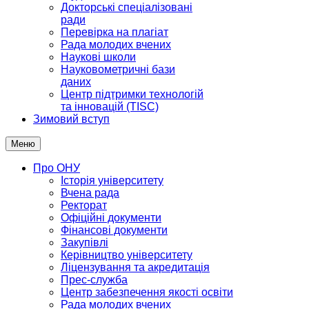
Докторські спеціалізовані
ради
Перевірка на плагіат
Рада молодих вчених
Наукові школи
Науковометричні бази
даних
Центр підтримки технологій
та інновацій (TISC)
Зимовий вступ
Меню
Про ОНУ
Історія університету
Вчена рада
Ректорат
Офіційні документи
Фінансові документи
Закупівлі
Керівництво університету
Ліцензування та акредитація
Прес-служба
Центр забезпечення якості освіти
Рада молодих вчених