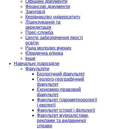
Офіційні документи
Фінансові документи
Закупівлі
Керівництво університету
Ліцензування та
акредитація
Прес-служба
Центр забезпечення якості
освіти
Рада молодих вчених
Юридична клініка
Інше
Навчальні підрозділи
Факультети
Біологічний факультет
Геолого-географічний
факультет
Економіко-правовий
факультет
Факультет гідрометеорології
і екології
Факультет історії і філології
Факультет журналістики,
реклами та видавничої
справи