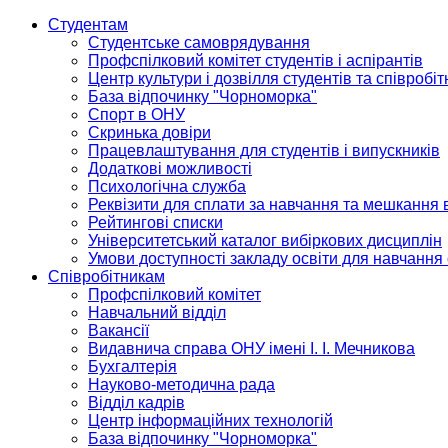
Студентам
Студентське самоврядування
Профспілковий комітет студентів і аспірантів
Центр культури і дозвілля студентів та співробіт
База відпочинку "Чорноморка"
Спорт в ОНУ
Скринька довіри
Працевлаштування для студентів і випускників
Додаткові можливості
Психологічна служба
Реквізити для сплати за навчання та мешкання 
Рейтингові списки
Університетський каталог вибіркових дисциплін
Умови доступності закладу освіти для навчання
Співробітникам
Профспілковий комітет
Навчальний відділ
Вакансії
Видавнича справа ОНУ імені І. І. Мечникова
Бухгалтерія
Науково-методична рада
Відділ кадрів
Центр інформаційних технологій
База відпочинку "Чорноморка"