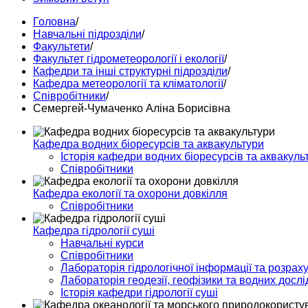
Головна
/
Навчальні підрозділи
/
Факультети
/
Факультет гідрометеорології і екології
/
Кафедри та інші структурні підрозділи
/
Кафедра метеорології та кліматології
/
Співробітники
/
Семергей-Чумаченко Аліна Борисівна
Кафедра водних біоресурсів та аквакультури
Історія кафедри водних біоресурсів та аквакуль
Співробітники
Кафедра екології та охорони довкілля
Співробітники
Кафедра гідрології суші
Навчальні курси
Співробітники
Лабораторія гідрологічної інформації та розраху
Лабораторія геодезії, геофізики та водних досл
Історія кафедри гідрології суші