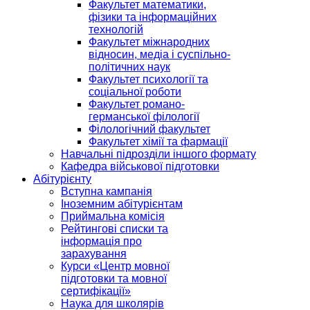
Факультет математики,
фізики та інформаційних
технологій
Факультет міжнародних
відносин, медіа і суспільно-
політичних наук
Факультет психології та
соціальної роботи
Факультет романо-
германської філології
Філологічний факультет
Факультет хімії та фармації
Навчальні підрозділи іншого формату
Кафедра військової підготовки
Абітурієнту
Вступна кампанія
Іноземним абітурієнтам
Приймальна комісія
Рейтингові списки та
інформація про
зарахування
Курси «Центр мовної
підготовки та мовної
сертифікації»
Наука для школярів