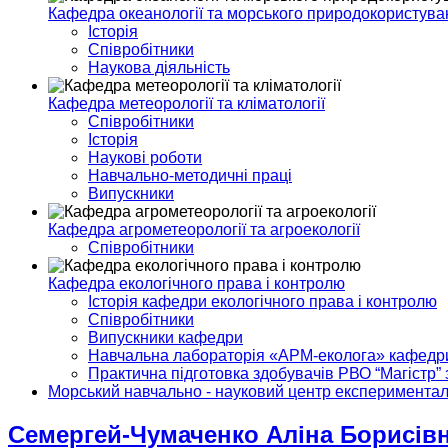
Кафедра океанології та морського природокористува
Історія
Співробітники
Наукова діяльність
Кафедра метеорології та кліматології
Співробітники
Історія
Наукові роботи
Навчально-методичні праці
Випускники
Кафедра агрометеорології та агроекології
Співробітники
Кафедра екологічного права і контролю
Історія кафедри екологічного права і контролю
Співробітники
Випускники кафедри
Навчальна лабораторія «АРМ-еколога» кафедри 
Практична підготовка здобувачів РВО “Магістр” 
Морський навчально - науковий центр експериментал
Семергей-Чумаченко Аліна Борисів