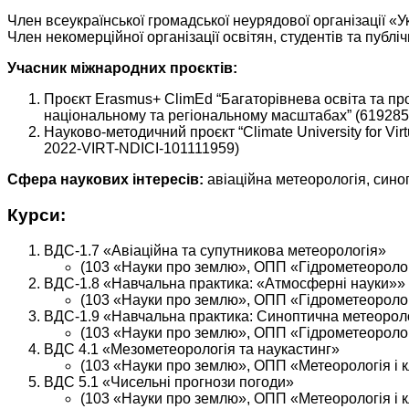
Член всеукраїнської громадської неурядової організації «У
Член некомерційної організації освітян, студентів та публі
Учасник міжнародних проєктів:
Проєкт Erasmus+ ClimEd “Багаторівнева освіта та про
національному та регіональному масштабах” (61928
Науково-методичний проєкт “Climate University for V
2022-VIRT-NDICI-101111959)
Сфера наукових інтересів:
авіаційна метеорологія, сино
Курси:
ВДС-1.7 «Авіаційна та супутникова метеорологія»
(103 «Науки про землю», ОПП «Гідрометеорологі
ВДС-1.8 «Навчальна практика: «Атмосферні науки»»
(103 «Науки про землю», ОПП «Гідрометеорологі
ВДС-1.9 «Навчальна практика: Синоптична метеорол
(103 «Науки про землю», ОПП «Гідрометеорологі
ВДС 4.1 «Мезометеорологія та наукастинг»
(103 «Науки про землю», ОПП «Метеорологія і клі
ВДС 5.1 «Чисельні прогнози погоди»
(103 «Науки про землю», ОПП «Метеорологія і клі