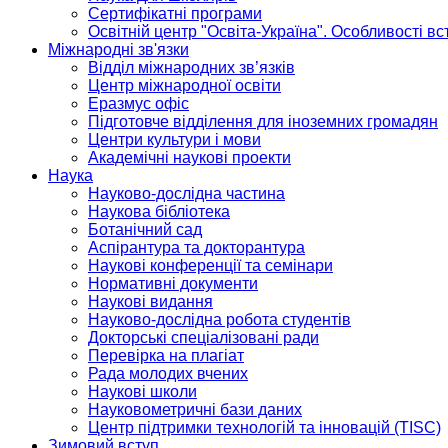
Сертифікатні програми
Освітній центр "Освіта-Україна". Особливості в
Міжнародні зв'язки
Відділ міжнародних зв’язків
Центр міжнародної освіти
Еразмус офіс
Підготовче відділення для іноземних громадян
Центри культури і мови
Академічні наукові проекти
Наука
Науково-дослідна частина
Наукова бібліотека
Ботанічний сад
Аспірантура та докторантура
Наукові конференції та семінари
Нормативні документи
Наукові видання
Науково-дослідна робота студентів
Докторські спеціалізовані ради
Перевірка на плагіат
Рада молодих вчених
Наукові школи
Науковометричні бази даних
Центр підтримки технологій та інновацій (TISC)
Зимовий вступ