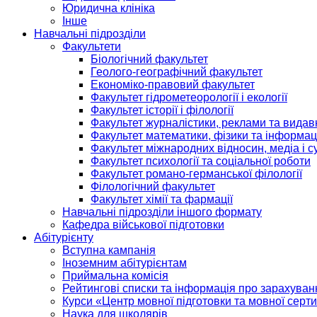
Юридична клініка
Інше
Навчальні підрозділи
Факультети
Біологічний факультет
Геолого-географічний факультет
Економіко-правовий факультет
Факультет гідрометеорології і екології
Факультет історії і філології
Факультет журналістики, реклами та видав
Факультет математики, фізики та інформац
Факультет міжнародних відносин, медіа і с
Факультет психології та соціальної роботи
Факультет романо-германської філології
Філологічний факультет
Факультет хімії та фармації
Навчальні підрозділи іншого формату
Кафедра військової підготовки
Абітурієнту
Вступна кампанія
Іноземним абітурієнтам
Приймальна комісія
Рейтингові списки та інформація про зарахуван
Курси «Центр мовної підготовки та мовної серти
Наука для школярів