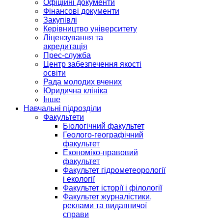
Офіційні документи
Фінансові документи
Закупівлі
Керівництво університету
Ліцензування та
акредитація
Прес-служба
Центр забезпечення якості
освіти
Рада молодих вчених
Юридична клініка
Інше
Навчальні підрозділи
Факультети
Біологічний факультет
Геолого-географічний
факультет
Економіко-правовий
факультет
Факультет гідрометеорології
і екології
Факультет історії і філології
Факультет журналістики,
реклами та видавничої
справи