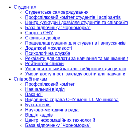
Студентам
Студентське самоврядування
Профспілковий комітет студентів і аспірантів
Центр культури і дозвілля студентів та співробіт
База відпочинку "Чорноморка"
Спорт в ОНУ
Скринька довіри
Працевлаштування для студентів і випускників
Додаткові можливості
Психологічна служба
Реквізити для сплати за навчання та мешкання 
Рейтингові списки
Університетський каталог вибіркових дисциплін
Умови доступності закладу освіти для навчання
Співробітникам
Профспілковий комітет
Навчальний відділ
Вакансії
Видавнича справа ОНУ імені І. І. Мечникова
Бухгалтерія
Науково-методична рада
Відділ кадрів
Центр інформаційних технологій
База відпочинку "Чорноморка"