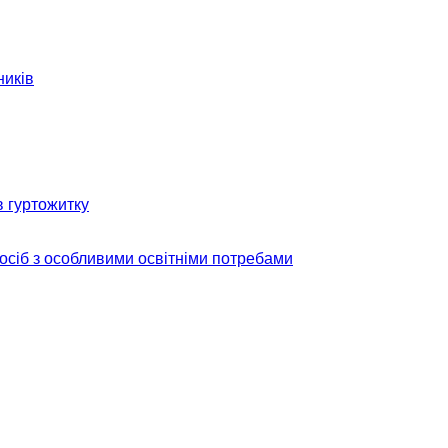
ників
в гуртожитку
 осіб з особливими освітніми потребами