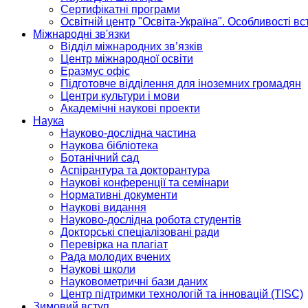
Сертифікатні програми
Освітній центр "Освіта-Україна". Особливості в
Міжнародні зв'язки
Відділ міжнародних зв’язків
Центр міжнародної освіти
Еразмус офіс
Підготовче відділення для іноземних громадян
Центри культури і мови
Академічні наукові проекти
Наука
Науково-дослідна частина
Наукова бібліотека
Ботанічний сад
Аспірантура та докторантура
Наукові конференції та семінари
Нормативні документи
Наукові видання
Науково-дослідна робота студентів
Докторські спеціалізовані ради
Перевірка на плагіат
Рада молодих вчених
Наукові школи
Науковометричні бази даних
Центр підтримки технологій та інновацій (TISC)
Зимовий вступ