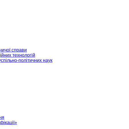
ничої справи
ійних технологій
успільно-політичних наук
ня
фікації»