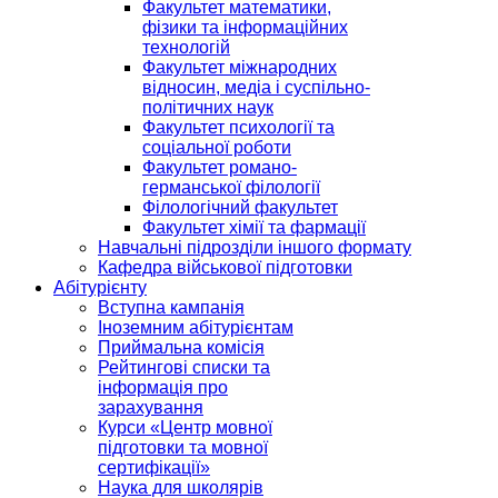
Факультет математики,
фізики та інформаційних
технологій
Факультет міжнародних
відносин, медіа і суспільно-
політичних наук
Факультет психології та
соціальної роботи
Факультет романо-
германської філології
Філологічний факультет
Факультет хімії та фармації
Навчальні підрозділи іншого формату
Кафедра військової підготовки
Абітурієнту
Вступна кампанія
Іноземним абітурієнтам
Приймальна комісія
Рейтингові списки та
інформація про
зарахування
Курси «Центр мовної
підготовки та мовної
сертифікації»
Наука для школярів