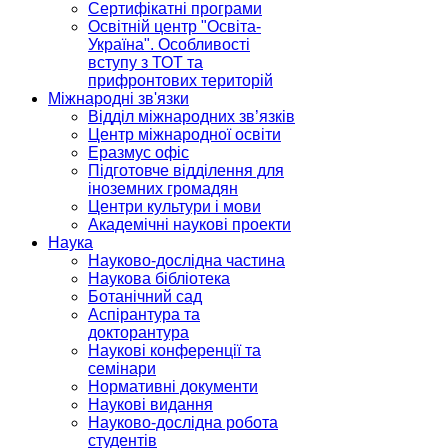
Сертифікатні програми
Освітній центр "Освіта-
Україна". Особливості
вступу з ТОТ та
прифронтових територій
Міжнародні зв'язки
Відділ міжнародних зв’язків
Центр міжнародної освіти
Еразмус офіс
Підготовче відділення для
іноземних громадян
Центри культури і мови
Академічні наукові проекти
Наука
Науково-дослідна частина
Наукова бібліотека
Ботанічний сад
Аспірантура та
докторантура
Наукові конференції та
семінари
Нормативні документи
Наукові видання
Науково-дослідна робота
студентів