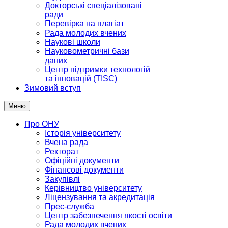
Докторські спеціалізовані
ради
Перевірка на плагіат
Рада молодих вчених
Наукові школи
Науковометричні бази
даних
Центр підтримки технологій
та інновацій (TISC)
Зимовий вступ
Меню
Про ОНУ
Історія університету
Вчена рада
Ректорат
Офіційні документи
Фінансові документи
Закупівлі
Керівництво університету
Ліцензування та акредитація
Прес-служба
Центр забезпечення якості освіти
Рада молодих вчених