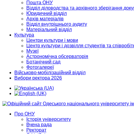
Пошта ОНУ
Відділ діловодства та архівного зберігання док
Юридичний відділ
Архів матеріалів
Відділ внутрішнього аудиту
Матеріальний відділ
Культура
Центри культури і мови
Центр культури і дозвілля студентів та співробіт
Музеї
Астрономічна обсерваторія
Ботанічний сад
Фотогалереї
Військово-мобілізаційний відділ
Вибори ректора 2026
Про ОНУ
Історія університету
Вчена рада
Ректорат