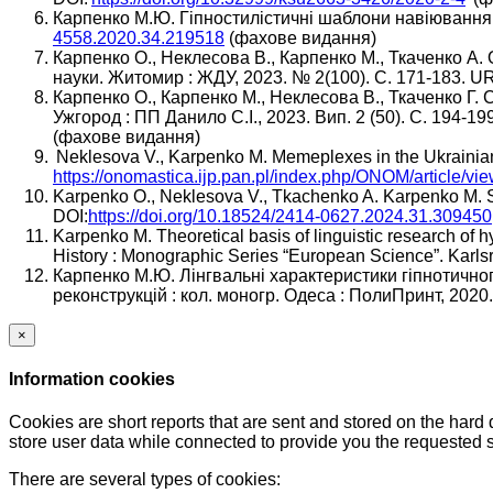
Карпенко М.Ю. Гіпностилістичні шаблони навіювання в
4558.2020.34.219518
(фахове видання)
Карпенко О., Неклесова В., Карпенко М., Ткаченко А.
науки. Житомир : ЖДУ, 2023. № 2(100). С. 171-183. U
Карпенко О., Карпенко М., Неклесова В., Ткаченко Г. 
Ужгород : ПП Данило С.І., 2023. Вип. 2 (50). С. 194-
(фахове видання)
Neklesova V., Karpenko M. Memeplexes in the Ukrainian 
https://onomastica.ijp.pan.pl/index.php/ONOM/article/vi
Karpenko O., Neklesova V., Tkachenko A. Karpenko M. S
DOI:
https://doi.org/10.18524/2414-0627.2024.31.309450
Karpenko M. Theoretical basis of linguistic research of h
History : Monographic Series “European Science”. Karlsru
Карпенко М.Ю. Лінгвальні характеристики гіпнотично
реконструкцій : кол. моногр. Одеса : ПолиПринт, 2020.
×
Information cookies
Cookies are short reports that are sent and stored on the hard
store user data while connected to provide you the requested
There are several types of cookies: