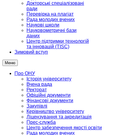
Докторські спеціалізовані
ради
Перевірка на плагіат
Рада молодих вчених
Наукові школи
Науковометричні бази
даних
Центр підтримки технологій
та інновацій (TISC)
Зимовий вступ
Меню
Про ОНУ
Історія університету
Вчена рада
Ректорат
Офіційні документи
Фінансові документи
Закупівлі
Керівництво університету
Ліцензування та акредитація
Прес-служба
Центр забезпечення якості освіти
Рада молодих вчених