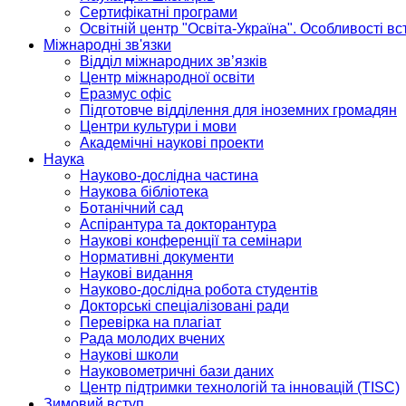
Сертифікатні програми
Освітній центр "Освіта-Україна". Особливості в
Міжнародні зв'язки
Відділ міжнародних зв’язків
Центр міжнародної освіти
Еразмус офіс
Підготовче відділення для іноземних громадян
Центри культури і мови
Академічні наукові проекти
Наука
Науково-дослідна частина
Наукова бібліотека
Ботанічний сад
Аспірантура та докторантура
Наукові конференції та семінари
Нормативні документи
Наукові видання
Науково-дослідна робота студентів
Докторські спеціалізовані ради
Перевірка на плагіат
Рада молодих вчених
Наукові школи
Науковометричні бази даних
Центр підтримки технологій та інновацій (TISC)
Зимовий вступ