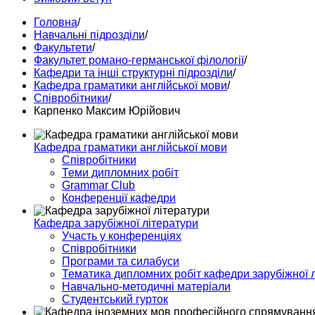
Головна
/
Навчальні підрозділи
/
Факультети
/
Факультет романо-германської філології
/
Кафедри та інші структурні підрозділи
/
Кафедра граматики англійської мови
/
Співробітники
/
Карпенко Максим Юрійович
Кафедра граматики англійської мови
Співробітники
Теми дипломних робіт
Grammar Club
Конференції кафедри
Кафедра зарубіжної літератури
Участь у конференціях
Співробітники
Програми та силабуси
Тематика дипломних робіт кафедри зарубіжної 
Навчально-методичні матеріали
Студентський гурток