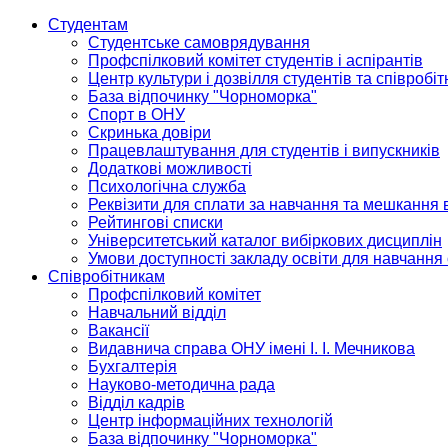
Студентам
Студентське самоврядування
Профспілковий комітет студентів і аспірантів
Центр культури і дозвілля студентів та співробіт
База відпочинку "Чорноморка"
Спорт в ОНУ
Скринька довіри
Працевлаштування для студентів і випускників
Додаткові можливості
Психологічна служба
Реквізити для сплати за навчання та мешкання 
Рейтингові списки
Університетський каталог вибіркових дисциплін
Умови доступності закладу освіти для навчання
Співробітникам
Профспілковий комітет
Навчальний відділ
Вакансії
Видавнича справа ОНУ імені І. І. Мечникова
Бухгалтерія
Науково-методична рада
Відділ кадрів
Центр інформаційних технологій
База відпочинку "Чорноморка"