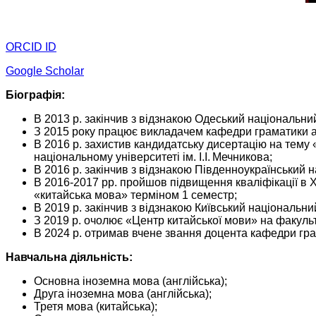
ORCID ID
Google Scholar
Біографія:
В 2013 р. закінчив з відзнакою Одеський національний 
З 2015 року працює викладачем кафедри граматики а
В 2016 р. захистив кандидатську дисертацію на тему 
національному університеті ім. І.І. Мечникова;
В 2016 р. закінчив з відзнакою Південноукраїнський н
В 2016-2017 рр. пройшов підвищення кваліфікації в 
«китайська мова» терміном 1 семестр;
В 2019 р. закінчив з відзнакою Київський національни
З 2019 р. очолює «Центр китайської мови» на факульт
В 2024 р. отримав вчене звання доцента кафедри гра
Навчальна діяльність:
Основна іноземна мова (англійська);
Друга іноземна мова (англійська);
Третя мова (китайська);