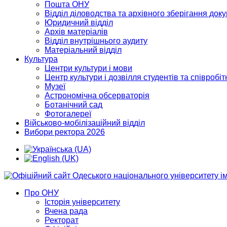
Пошта ОНУ
Відділ діловодства та архівного зберігання док
Юридичний відділ
Архів матеріалів
Відділ внутрішнього аудиту
Матеріальний відділ
Культура
Центри культури і мови
Центр культури і дозвілля студентів та співробіт
Музеї
Астрономічна обсерваторія
Ботанічний сад
Фотогалереї
Військово-мобілізаційний відділ
Вибори ректора 2026
Про ОНУ
Історія університету
Вчена рада
Ректорат