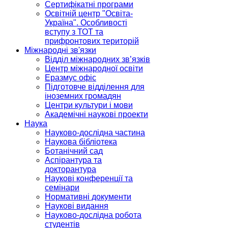
Сертифікатні програми
Освітній центр "Освіта-
Україна". Особливості
вступу з ТОТ та
прифронтових територій
Міжнародні зв'язки
Відділ міжнародних зв’язків
Центр міжнародної освіти
Еразмус офіс
Підготовче відділення для
іноземних громадян
Центри культури і мови
Академічні наукові проекти
Наука
Науково-дослідна частина
Наукова бібліотека
Ботанічний сад
Аспірантура та
докторантура
Наукові конференції та
семінари
Нормативні документи
Наукові видання
Науково-дослідна робота
студентів