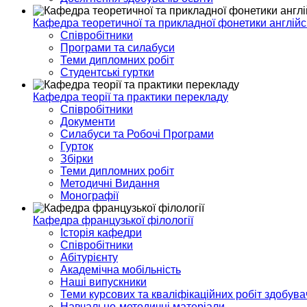
Кафедра теоретичної та прикладної фонетики англійс
Співробітники
Програми та силабуси
Теми дипломних робіт
Студентські гуртки
Кафедра теорії та практики перекладу
Співробітники
Документи
Силабуси та Робочі Програми
Гурток
Збірки
Теми дипломних робіт
Методичні Видання
Монографії
Кафедра французької філології
Історія кафедри
Співробітники
Абітурієнту
Академічна мобільність
Наші випускники
Теми курсових та кваліфікаційних робіт здобувач
Навчально-методичні матеріали