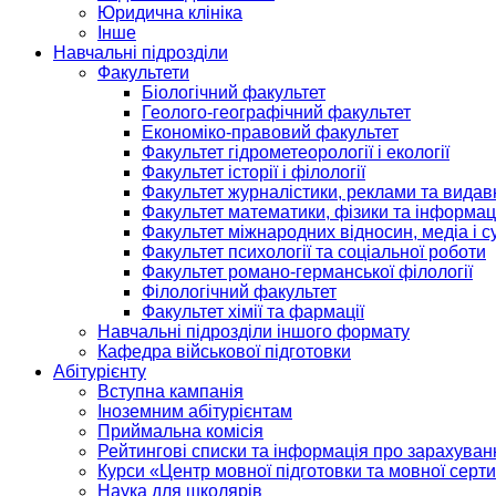
Юридична клініка
Інше
Навчальні підрозділи
Факультети
Біологічний факультет
Геолого-географічний факультет
Економіко-правовий факультет
Факультет гідрометеорології і екології
Факультет історії і філології
Факультет журналістики, реклами та видав
Факультет математики, фізики та інформац
Факультет міжнародних відносин, медіа і с
Факультет психології та соціальної роботи
Факультет романо-германської філології
Філологічний факультет
Факультет хімії та фармації
Навчальні підрозділи іншого формату
Кафедра військової підготовки
Абітурієнту
Вступна кампанія
Іноземним абітурієнтам
Приймальна комісія
Рейтингові списки та інформація про зарахуван
Курси «Центр мовної підготовки та мовної серти
Наука для школярів