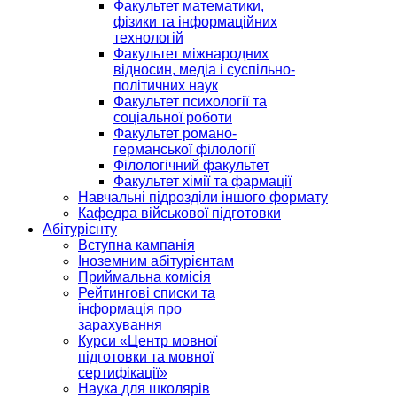
Факультет математики,
фізики та інформаційних
технологій
Факультет міжнародних
відносин, медіа і суспільно-
політичних наук
Факультет психології та
соціальної роботи
Факультет романо-
германської філології
Філологічний факультет
Факультет хімії та фармації
Навчальні підрозділи іншого формату
Кафедра військової підготовки
Абітурієнту
Вступна кампанія
Іноземним абітурієнтам
Приймальна комісія
Рейтингові списки та
інформація про
зарахування
Курси «Центр мовної
підготовки та мовної
сертифікації»
Наука для школярів