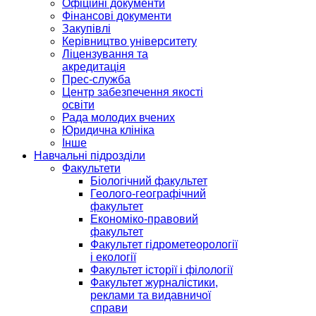
Офіційні документи
Фінансові документи
Закупівлі
Керівництво університету
Ліцензування та
акредитація
Прес-служба
Центр забезпечення якості
освіти
Рада молодих вчених
Юридична клініка
Інше
Навчальні підрозділи
Факультети
Біологічний факультет
Геолого-географічний
факультет
Економіко-правовий
факультет
Факультет гідрометеорології
і екології
Факультет історії і філології
Факультет журналістики,
реклами та видавничої
справи