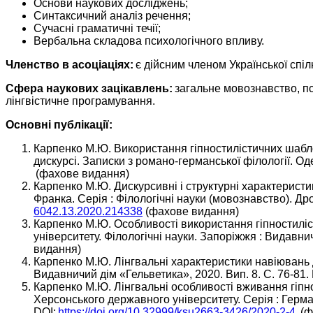
Основи наукових досліджень;
Синтаксичний аналіз речення;
Сучасні граматичні течії;
Вербальна складова психологічного впливу.
Членство в асоціаціях:
є дійсним членом Української спілк
Сфера наукових зацікавлень:
загальне мовознавство, пс
лінгвістичне програмування.
Основні публікації:
Карпенко М.Ю. Використання гіпностилістичних шабло
дискурсі. Записки з романо-германської філології. Оде
(фахове видання)
Карпенко М.Ю. Дискурсивні і структурні характеристик
Франка. Серія : Філологічні науки (мовознавство). Др
6042.13.2020.214338
(фахове видання)
Карпенко М.Ю. Особливості використання гіпностиліст
університету. Філологічні науки. Запоріжжя : Видавнич
видання)
Карпенко М.Ю. Лінгвальні характеристики навіювань д
Видавничий дім «Гельветика», 2020. Вип. 8. С. 76-81.
Карпенко М.Ю. Лінгвальні особливості вживання гіпн
Херсонського державного університету. Серія : Герман
DOI:
https://doi.org/10.32999/ksu2663-3426/2020-2-4
(ф