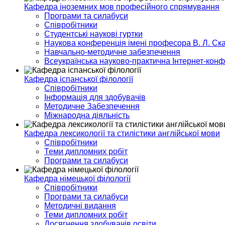
Кафедра іноземних мов професійного спрямування
Програми та силабуси
Співробітники
Студентські наукові гуртки
Наукова конференція імені професора В. Л. Ска
Навчально-методичне забезпечення
Всеукраїнська науково-практична Інтернет-кон
Кафедра іспанської філології
Співробітники
Інформація для здобувачів
Методичне Забезпечення
Міжнародна діяльність
Кафедра лексикології та стилістики англійської мови
Співробітники
Теми дипломних робіт
Програми та силабуси
Кафедра німецької філології
Співробітники
Програми та силабуси
Методичні видання
Теми дипломних робіт
Досягнення здобувачів освіти