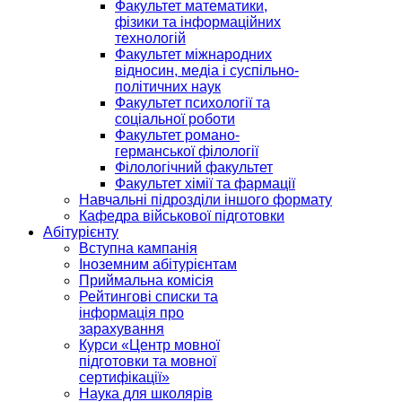
Факультет математики,
фізики та інформаційних
технологій
Факультет міжнародних
відносин, медіа і суспільно-
політичних наук
Факультет психології та
соціальної роботи
Факультет романо-
германської філології
Філологічний факультет
Факультет хімії та фармації
Навчальні підрозділи іншого формату
Кафедра військової підготовки
Абітурієнту
Вступна кампанія
Іноземним абітурієнтам
Приймальна комісія
Рейтингові списки та
інформація про
зарахування
Курси «Центр мовної
підготовки та мовної
сертифікації»
Наука для школярів