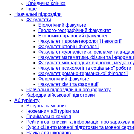
Юридична клініка
Інше
Навчальні підрозділи
Факультети
Біологічний факультет
Геолого-географічний факультет
Економіко-правовий факультет
Факультет гідрометеорології і екології
Факультет історії і філології
Факультет журналістики, реклами та видав
Факультет математики, фізики та інформац
Факультет міжнародних відносин, медіа і с
Факультет психології та соціальної роботи
Факультет романо-германської філології
Філологічний факультет
Факультет хімії та фармації
Навчальні підрозділи іншого формату
Кафедра військової підготовки
Абітурієнту
Вступна кампанія
Іноземним абітурієнтам
Приймальна комісія
Рейтингові списки та інформація про зарахуван
Курси «Центр мовної підготовки та мовної серти
Наука для школярів