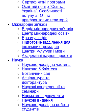
Сертифікатні програми
Освітній центр "Освіта-
Україна". Особливості
вступу з ТОТ та
прифронтових територій
Міжнародні зв'язки
Відділ міжнародних зв’язків
Центр міжнародної освіти
Еразмус офіс
Підготовче відділення для
іноземних громадян
Центри культури і мови
Академічні наукові проекти
Наука
Науково-дослідна частина
Наукова бібліотека
Ботанічний сад
Аспірантура та
докторантура
Наукові конференції та
семінари
Нормативні документи
Наукові видання
Науково-дослідна робота
студентів