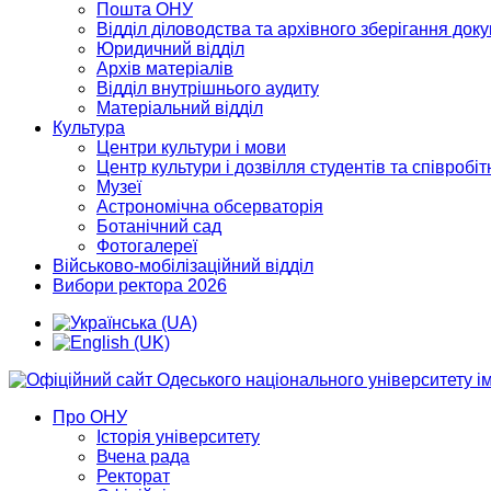
Пошта ОНУ
Відділ діловодства та архівного зберігання док
Юридичний відділ
Архів матеріалів
Відділ внутрішнього аудиту
Матеріальний відділ
Культура
Центри культури і мови
Центр культури і дозвілля студентів та співробіт
Музеї
Астрономічна обсерваторія
Ботанічний сад
Фотогалереї
Військово-мобілізаційний відділ
Вибори ректора 2026
Про ОНУ
Історія університету
Вчена рада
Ректорат