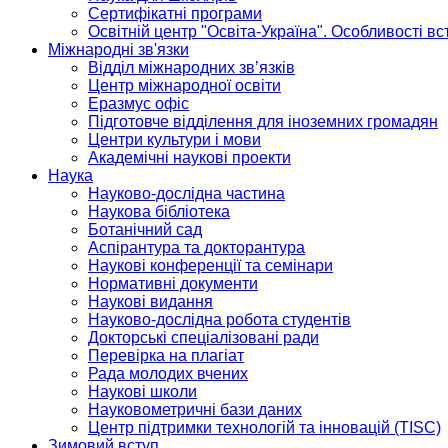
Сертифікатні програми
Освітній центр "Освіта-Україна". Особливості в
Міжнародні зв'язки
Відділ міжнародних зв’язків
Центр міжнародної освіти
Еразмус офіс
Підготовче відділення для іноземних громадян
Центри культури і мови
Академічні наукові проекти
Наука
Науково-дослідна частина
Наукова бібліотека
Ботанічний сад
Аспірантура та докторантура
Наукові конференції та семінари
Нормативні документи
Наукові видання
Науково-дослідна робота студентів
Докторські спеціалізовані ради
Перевірка на плагіат
Рада молодих вчених
Наукові школи
Науковометричні бази даних
Центр підтримки технологій та інновацій (TISC)
Зимовий вступ