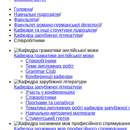
Головна
/
Навчальні підрозділи
/
Факультети
/
Факультет романо-германської філології
/
Кафедри та інші структурні підрозділи
/
Кафедра зарубіжної літератури
/
Співробітники
Кафедра граматики англійської мови
Співробітники
Теми дипломних робіт
Grammar Club
Конференції кафедри
Кафедра зарубіжної літератури
Участь у конференціях
Співробітники
Програми та силабуси
Тематика дипломних робіт кафедри зарубіжної 
Навчально-методичні матеріали
Студентський гурток
Кафедра іноземних мов професійного спрямування