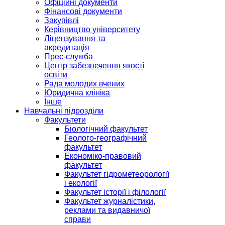
Офіційні документи
Фінансові документи
Закупівлі
Керівництво університету
Ліцензування та
акредитація
Прес-служба
Центр забезпечення якості
освіти
Рада молодих вчених
Юридична клініка
Інше
Навчальні підрозділи
Факультети
Біологічний факультет
Геолого-географічний
факультет
Економіко-правовий
факультет
Факультет гідрометеорології
і екології
Факультет історії і філології
Факультет журналістики,
реклами та видавничої
справи