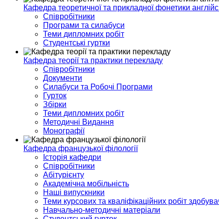
Кафедра теоретичної та прикладної фонетики англійс
Співробітники
Програми та силабуси
Теми дипломних робіт
Студентські гуртки
Кафедра теорії та практики перекладу
Співробітники
Документи
Силабуси та Робочі Програми
Гурток
Збірки
Теми дипломних робіт
Методичні Видання
Монографії
Кафедра французької філології
Історія кафедри
Співробітники
Абітурієнту
Академічна мобільність
Наші випускники
Теми курсових та кваліфікаційних робіт здобувач
Навчально-методичні матеріали
Студентський гурток