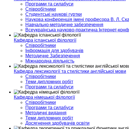
Програми та силабуси
Співробітники
Студентські наукові гуртки
Наукова конференція імені професора В. Л. Ска
Навчально-методичне забезпечення
Всеукраїнська науково-практична Інтернет-кон
Кафедра іспанської філології
Співробітники
Інформація для здобувачів
Методичне Забезпечення
Міжнародна діяльність
Кафедра лексикології та стилістики англійської мови
Співробітники
Теми дипломних робіт
Програми та силабуси
Кафедра німецької філології
Співробітники
Програми та силабуси
Методичні видання
Теми дипломних робіт
Досягнення здобувачів освіти