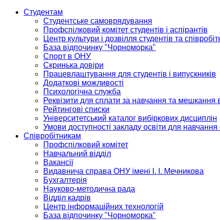
Студентам
Студентське самоврядування
Профспілковий комітет студентів і аспірантів
Центр культури і дозвілля студентів та співробіт
База відпочинку "Чорноморка"
Спорт в ОНУ
Скринька довіри
Працевлаштування для студентів і випускників
Додаткові можливості
Психологічна служба
Реквізити для сплати за навчання та мешкання 
Рейтингові списки
Університетський каталог вибіркових дисциплін
Умови доступності закладу освіти для навчання
Співробітникам
Профспілковий комітет
Навчальний відділ
Вакансії
Видавнича справа ОНУ імені І. І. Мечникова
Бухгалтерія
Науково-методична рада
Відділ кадрів
Центр інформаційних технологій
База відпочинку "Чорноморка"