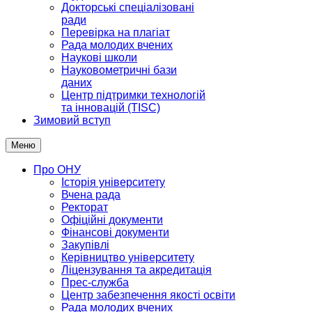
Докторські спеціалізовані
ради
Перевірка на плагіат
Рада молодих вчених
Наукові школи
Науковометричні бази
даних
Центр підтримки технологій
та інновацій (TISC)
Зимовий вступ
Меню
Про ОНУ
Історія університету
Вчена рада
Ректорат
Офіційні документи
Фінансові документи
Закупівлі
Керівництво університету
Ліцензування та акредитація
Прес-служба
Центр забезпечення якості освіти
Рада молодих вчених