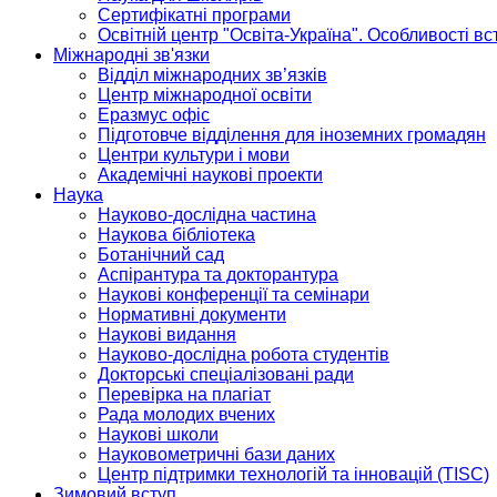
Сертифікатні програми
Освітній центр "Освіта-Україна". Особливості в
Міжнародні зв'язки
Відділ міжнародних зв’язків
Центр міжнародної освіти
Еразмус офіс
Підготовче відділення для іноземних громадян
Центри культури і мови
Академічні наукові проекти
Наука
Науково-дослідна частина
Наукова бібліотека
Ботанічний сад
Аспірантура та докторантура
Наукові конференції та семінари
Нормативні документи
Наукові видання
Науково-дослідна робота студентів
Докторські спеціалізовані ради
Перевірка на плагіат
Рада молодих вчених
Наукові школи
Науковометричні бази даних
Центр підтримки технологій та інновацій (TISC)
Зимовий вступ