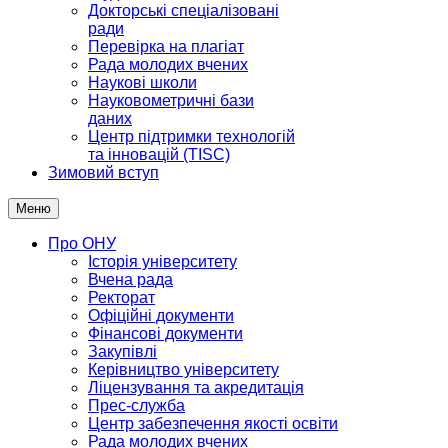
Докторські спеціалізовані
ради
Перевірка на плагіат
Рада молодих вчених
Наукові школи
Науковометричні бази
даних
Центр підтримки технологій
та інновацій (TISC)
Зимовий вступ
Меню
Про ОНУ
Історія університету
Вчена рада
Ректорат
Офіційні документи
Фінансові документи
Закупівлі
Керівництво університету
Ліцензування та акредитація
Прес-служба
Центр забезпечення якості освіти
Рада молодих вчених