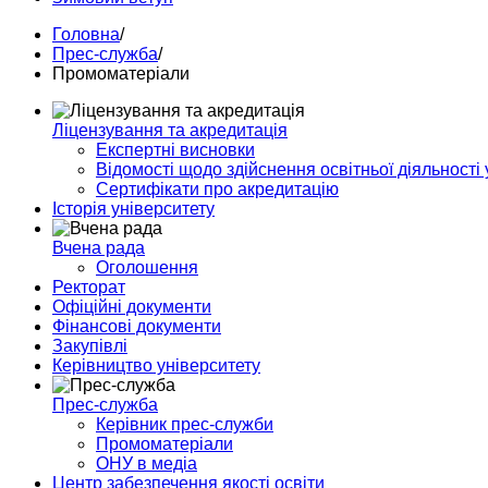
Головна
/
Прес-служба
/
Промоматерiали
Ліцензування та акредитація
Експертні висновки
Відомості щодо здійснення освітньої діяльності 
Сертифікати про акредитацію
Історія університету
Вчена рада
Оголошення
Ректорат
Офіційні документи
Фінансові документи
Закупівлі
Керівництво університету
Прес-служба
Керівник прес-служби
Промоматерiали
ОНУ в медіа
Центр забезпечення якості освіти