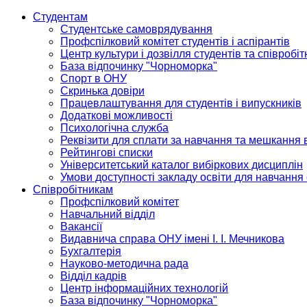
Студентам
Студентське самоврядування
Профспілковий комітет студентів і аспірантів
Центр культури і дозвілля студентів та співробіт
База відпочинку "Чорноморка"
Спорт в ОНУ
Скринька довіри
Працевлаштування для студентів і випускників
Додаткові можливості
Психологічна служба
Реквізити для сплати за навчання та мешкання 
Рейтингові списки
Університетський каталог вибіркових дисциплін
Умови доступності закладу освіти для навчання
Співробітникам
Профспілковий комітет
Навчальний відділ
Вакансії
Видавнича справа ОНУ імені І. І. Мечникова
Бухгалтерія
Науково-методична рада
Відділ кадрів
Центр інформаційних технологій
База відпочинку "Чорноморка"