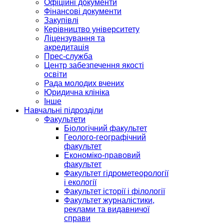
Офіційні документи
Фінансові документи
Закупівлі
Керівництво університету
Ліцензування та
акредитація
Прес-служба
Центр забезпечення якості
освіти
Рада молодих вчених
Юридична клініка
Інше
Навчальні підрозділи
Факультети
Біологічний факультет
Геолого-географічний
факультет
Економіко-правовий
факультет
Факультет гідрометеорології
і екології
Факультет історії і філології
Факультет журналістики,
реклами та видавничої
справи