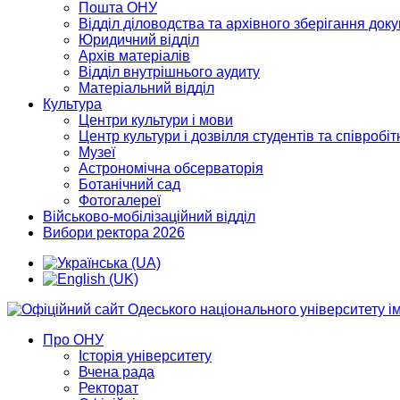
Пошта ОНУ
Відділ діловодства та архівного зберігання док
Юридичний відділ
Архів матеріалів
Відділ внутрішнього аудиту
Матеріальний відділ
Культура
Центри культури і мови
Центр культури і дозвілля студентів та співробіт
Музеї
Астрономічна обсерваторія
Ботанічний сад
Фотогалереї
Військово-мобілізаційний відділ
Вибори ректора 2026
Про ОНУ
Історія університету
Вчена рада
Ректорат