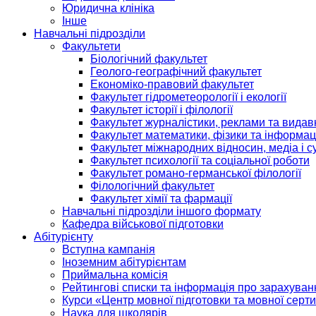
Юридична клініка
Інше
Навчальні підрозділи
Факультети
Біологічний факультет
Геолого-географічний факультет
Економіко-правовий факультет
Факультет гідрометеорології і екології
Факультет історії і філології
Факультет журналістики, реклами та видав
Факультет математики, фізики та інформац
Факультет міжнародних відносин, медіа і с
Факультет психології та соціальної роботи
Факультет романо-германської філології
Філологічний факультет
Факультет хімії та фармації
Навчальні підрозділи іншого формату
Кафедра військової підготовки
Абітурієнту
Вступна кампанія
Іноземним абітурієнтам
Приймальна комісія
Рейтингові списки та інформація про зарахуван
Курси «Центр мовної підготовки та мовної серти
Наука для школярів