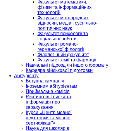
Факультет математики,
фізики та інформаційних
технологій
Факультет міжнародних
відносин, медіа і суспільно-
політичних наук
Факультет психології та
соціальної роботи
Факультет романо-
германської філології
Філологічний факультет
Факультет хімії та фармації
Навчальні підрозділи іншого формату
Кафедра військової підготовки
Абітурієнту
Вступна кампанія
Іноземним абітурієнтам
Приймальна комісія
Рейтингові списки та
інформація про
зарахування
Курси «Центр мовної
підготовки та мовної
сертифікації»
Наука для школярів