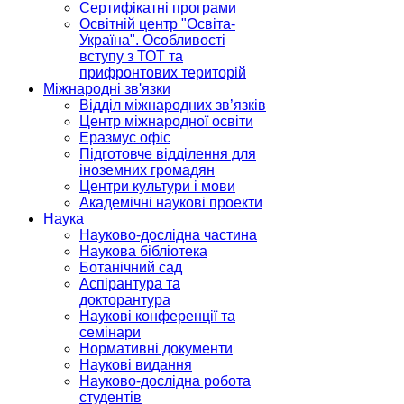
Сертифікатні програми
Освітній центр "Освіта-
Україна". Особливості
вступу з ТОТ та
прифронтових територій
Міжнародні зв'язки
Відділ міжнародних зв’язків
Центр міжнародної освіти
Еразмус офіс
Підготовче відділення для
іноземних громадян
Центри культури і мови
Академічні наукові проекти
Наука
Науково-дослідна частина
Наукова бібліотека
Ботанічний сад
Аспірантура та
докторантура
Наукові конференції та
семінари
Нормативні документи
Наукові видання
Науково-дослідна робота
студентів