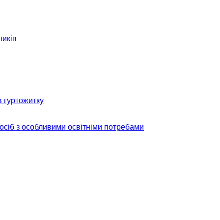
ників
в гуртожитку
 осіб з особливими освітніми потребами