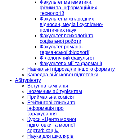
Факультет математики,
фізики та інформаційних
технологій
Факультет міжнародних
відносин, медіа і суспільно-
політичних наук
Факультет психології та
соціальної роботи
Факультет романо-
германської філології
Філологічний факультет
Факультет хімії та фармації
Навчальні підрозділи іншого формату
Кафедра військової підготовки
Абітурієнту
Вступна кампанія
Іноземним абітурієнтам
Приймальна комісія
Рейтингові списки та
інформація про
зарахування
Курси «Центр мовної
підготовки та мовної
сертифікації»
Наука для школярів