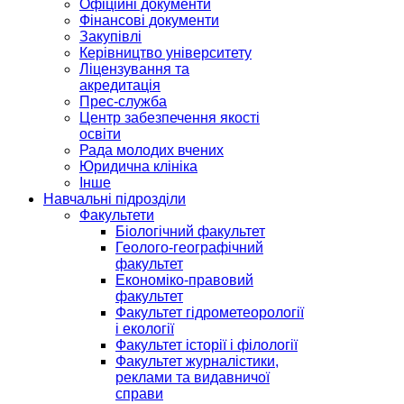
Офіційні документи
Фінансові документи
Закупівлі
Керівництво університету
Ліцензування та
акредитація
Прес-служба
Центр забезпечення якості
освіти
Рада молодих вчених
Юридична клініка
Інше
Навчальні підрозділи
Факультети
Біологічний факультет
Геолого-географічний
факультет
Економіко-правовий
факультет
Факультет гідрометеорології
і екології
Факультет історії і філології
Факультет журналістики,
реклами та видавничої
справи