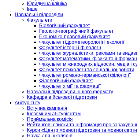
Юридична клініка
Інше
Навчальні підрозділи
Факультети
Біологічний факультет
Геолого-географічний факультет
Економіко-правовий факультет
Факультет гідрометеорології і екології
Факультет історії і філології
Факультет журналістики, реклами та видав
Факультет математики, фізики та інформац
Факультет міжнародних відносин, медіа і с
Факультет психології та соціальної роботи
Факультет романо-германської філології
Філологічний факультет
Факультет хімії та фармації
Навчальні підрозділи іншого формату
Кафедра військової підготовки
Абітурієнту
Вступна кампанія
Іноземним абітурієнтам
Приймальна комісія
Рейтингові списки та інформація про зарахуван
Курси «Центр мовної підготовки та мовної серти
Наука для школярів