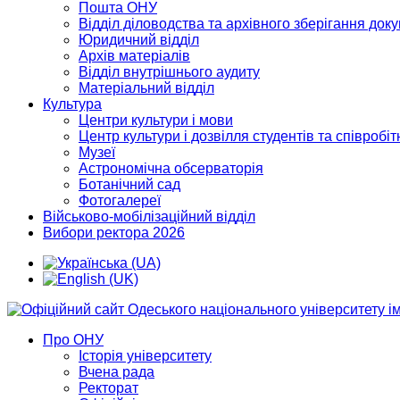
Пошта ОНУ
Відділ діловодства та архівного зберігання док
Юридичний відділ
Архів матеріалів
Відділ внутрішнього аудиту
Матеріальний відділ
Культура
Центри культури і мови
Центр культури і дозвілля студентів та співробіт
Музеї
Астрономічна обсерваторія
Ботанічний сад
Фотогалереї
Військово-мобілізаційний відділ
Вибори ректора 2026
Про ОНУ
Історія університету
Вчена рада
Ректорат