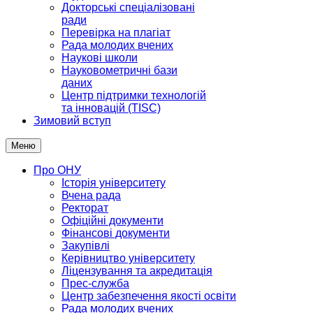
Докторські спеціалізовані
ради
Перевірка на плагіат
Рада молодих вчених
Наукові школи
Науковометричні бази
даних
Центр підтримки технологій
та інновацій (TISC)
Зимовий вступ
Меню
Про ОНУ
Історія університету
Вчена рада
Ректорат
Офіційні документи
Фінансові документи
Закупівлі
Керівництво університету
Ліцензування та акредитація
Прес-служба
Центр забезпечення якості освіти
Рада молодих вчених