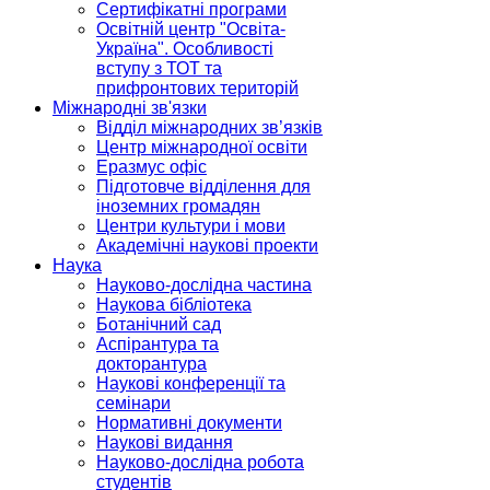
Сертифікатні програми
Освітній центр "Освіта-
Україна". Особливості
вступу з ТОТ та
прифронтових територій
Міжнародні зв'язки
Відділ міжнародних зв’язків
Центр міжнародної освіти
Еразмус офіс
Підготовче відділення для
іноземних громадян
Центри культури і мови
Академічні наукові проекти
Наука
Науково-дослідна частина
Наукова бібліотека
Ботанічний сад
Аспірантура та
докторантура
Наукові конференції та
семінари
Нормативні документи
Наукові видання
Науково-дослідна робота
студентів