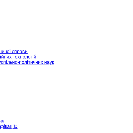
ничої справи
ійних технологій
успільно-політичних наук
ня
фікації»