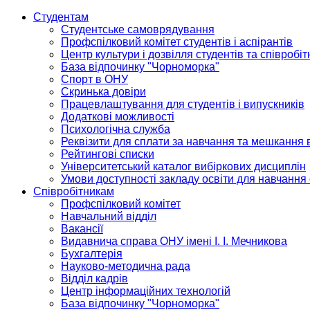
Студентам
Студентське самоврядування
Профспілковий комітет студентів і аспірантів
Центр культури і дозвілля студентів та співробіт
База відпочинку "Чорноморка"
Спорт в ОНУ
Скринька довіри
Працевлаштування для студентів і випускників
Додаткові можливості
Психологічна служба
Реквізити для сплати за навчання та мешкання 
Рейтингові списки
Університетський каталог вибіркових дисциплін
Умови доступності закладу освіти для навчання
Співробітникам
Профспілковий комітет
Навчальний відділ
Вакансії
Видавнича справа ОНУ імені І. І. Мечникова
Бухгалтерія
Науково-методична рада
Відділ кадрів
Центр інформаційних технологій
База відпочинку "Чорноморка"