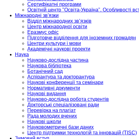
Сертифікатні програми
Освітній центр "Освіта-Україна". Особливості в
Міжнародні зв'язки
Відділ міжнародних зв’язків
Центр міжнародної освіти
Еразмус офіс
Підготовче відділення для іноземних громадян
Центри культури і мови
Академічні наукові проекти
Наука
Науково-дослідна частина
Наукова бібліотека
Ботанічний сад
Аспірантура та докторантура
Наукові конференції та семінари
Нормативні документи
Наукові видання
Науково-дослідна робота студентів
Докторські спеціалізовані ради
Перевірка на плагіат
Рада молодих вчених
Наукові школи
Науковометричні бази даних
Центр підтримки технологій та інновацій (TISC)
Зимовий вступ