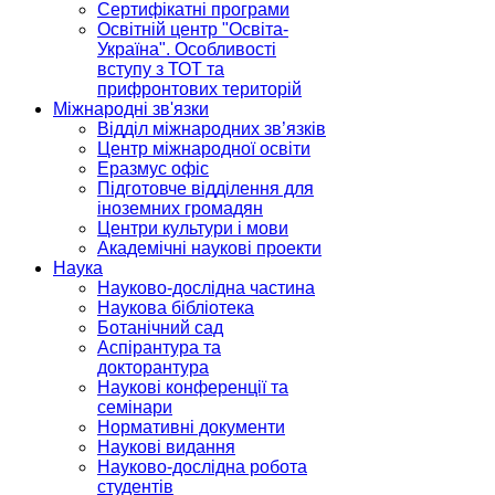
Сертифікатні програми
Освітній центр "Освіта-
Україна". Особливості
вступу з ТОТ та
прифронтових територій
Міжнародні зв'язки
Відділ міжнародних зв’язків
Центр міжнародної освіти
Еразмус офіс
Підготовче відділення для
іноземних громадян
Центри культури і мови
Академічні наукові проекти
Наука
Науково-дослідна частина
Наукова бібліотека
Ботанічний сад
Аспірантура та
докторантура
Наукові конференції та
семінари
Нормативні документи
Наукові видання
Науково-дослідна робота
студентів