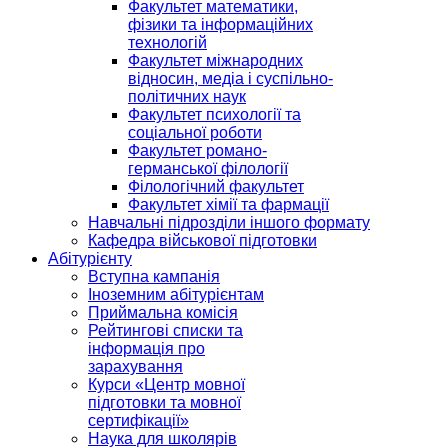
Факультет математики,
фізики та інформаційних
технологій
Факультет міжнародних
відносин, медіа і суспільно-
політичних наук
Факультет психології та
соціальної роботи
Факультет романо-
германської філології
Філологічний факультет
Факультет хімії та фармації
Навчальні підрозділи іншого формату
Кафедра військової підготовки
Абітурієнту
Вступна кампанія
Іноземним абітурієнтам
Приймальна комісія
Рейтингові списки та
інформація про
зарахування
Курси «Центр мовної
підготовки та мовної
сертифікації»
Наука для школярів