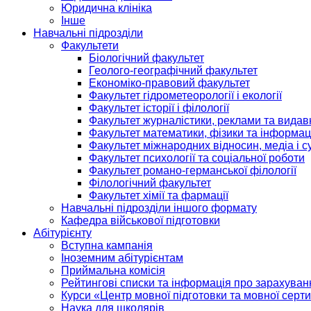
Юридична клініка
Інше
Навчальні підрозділи
Факультети
Біологічний факультет
Геолого-географічний факультет
Економіко-правовий факультет
Факультет гідрометеорології і екології
Факультет історії і філології
Факультет журналістики, реклами та видав
Факультет математики, фізики та інформац
Факультет міжнародних відносин, медіа і с
Факультет психології та соціальної роботи
Факультет романо-германської філології
Філологічний факультет
Факультет хімії та фармації
Навчальні підрозділи іншого формату
Кафедра військової підготовки
Абітурієнту
Вступна кампанія
Іноземним абітурієнтам
Приймальна комісія
Рейтингові списки та інформація про зарахуван
Курси «Центр мовної підготовки та мовної серти
Наука для школярів