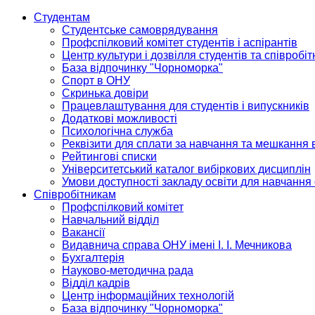
Студентам
Студентське самоврядування
Профспілковий комітет студентів і аспірантів
Центр культури і дозвілля студентів та співробіт
База відпочинку "Чорноморка"
Спорт в ОНУ
Скринька довіри
Працевлаштування для студентів і випускників
Додаткові можливості
Психологічна служба
Реквізити для сплати за навчання та мешкання 
Рейтингові списки
Університетський каталог вибіркових дисциплін
Умови доступності закладу освіти для навчання
Співробітникам
Профспілковий комітет
Навчальний відділ
Вакансії
Видавнича справа ОНУ імені І. І. Мечникова
Бухгалтерія
Науково-методична рада
Відділ кадрів
Центр інформаційних технологій
База відпочинку "Чорноморка"