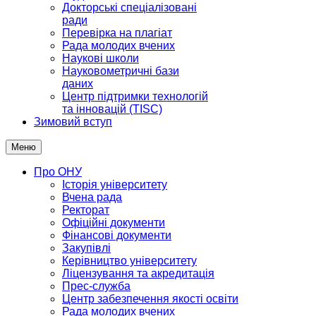
Докторські спеціалізовані
ради
Перевірка на плагіат
Рада молодих вчених
Наукові школи
Науковометричні бази
даних
Центр підтримки технологій
та інновацій (TISC)
Зимовий вступ
Меню
Про ОНУ
Історія університету
Вчена рада
Ректорат
Офіційні документи
Фінансові документи
Закупівлі
Керівництво університету
Ліцензування та акредитація
Прес-служба
Центр забезпечення якості освіти
Рада молодих вчених