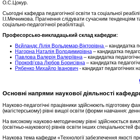
О.С.Цокур.
Сьогодні кафедра педагогічної освіти та соціальної реабіл
І.І.Мечникова. Прагнення слідувати сучасним тенденціям 
соціально-педагогічної реабілітації.
Професорсько-викладацький склад кафедри:
Вєйландє Лілія Вольдемар-Вікторівна
– кандидатка п
Нагорна Наталія Володимирівна
– кандидатка педаго
Павлова Валерія Валеріївна
– кандидатка педагогічн
Прокоф’єва Любов Борисівна
– кандидатка педагогіч
Рябенко Михайло Іванович
- кандидат педагогічних н
Основні напрями наукової діяльності кафедр
Науково-педагогічні працівники здійснюють підготовку фахі
(магістерському) рівні вищої освіти (форми навчання: денн
На високому науково-методичному рівні здійснюється викла
(освітньо-наукового) рівнів освіти інших спеціальностей фа
Наукова тема кафедри «Технології забезпечення якості пр