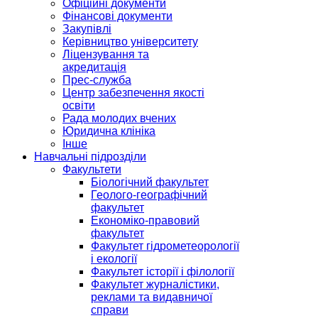
Офіційні документи
Фінансові документи
Закупівлі
Керівництво університету
Ліцензування та
акредитація
Прес-служба
Центр забезпечення якості
освіти
Рада молодих вчених
Юридична клініка
Інше
Навчальні підрозділи
Факультети
Біологічний факультет
Геолого-географічний
факультет
Економіко-правовий
факультет
Факультет гідрометеорології
і екології
Факультет історії і філології
Факультет журналістики,
реклами та видавничої
справи