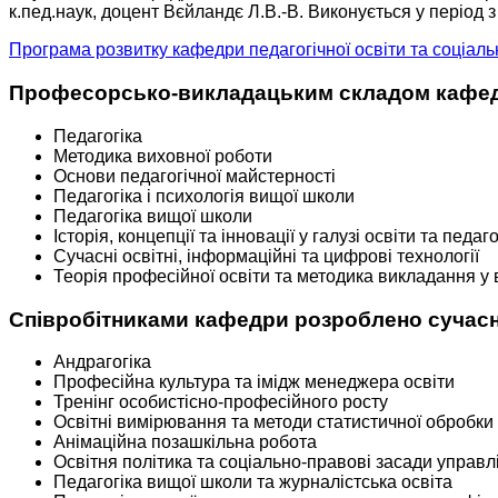
к.пед.наук, доцент Вєйландє Л.В.-В. Виконується у період з
Програма розвитку кафедри педагогічної освіти та соціальн
Професорсько-викладацьким складом кафедри
Педагогіка
Методика виховної роботи
Основи педагогічної майстерності
Педагогіка і психологія вищої школи
Педагогіка вищої школи
Історія, концепції та інновації у галузі освіти та педаго
Сучасні освітні, інформаційні та цифрові технології
Теорія професійної освіти та методика викладання у 
Співробітниками кафедри розроблено сучасні 
Андрагогіка
Професійна культура та імідж менеджера освіти
Тренінг особистісно-професійного росту
Освітні вимірювання та методи статистичної обробки
Анімаційна позашкільна робота
Освітня політика та соціально-правові засади управл
Педагогіка вищої школи та журналістська освіта