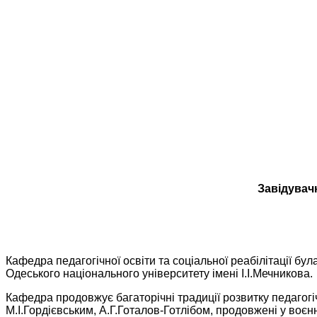
Завідувачк
Кафедра педагогічної освіти та соціальної реабілітації бул
Одеського національного університету імені І.І.Мечникова.
Кафедра продовжує багаторічні традиції розвитку педагогі
М.І.Гордієвським, А.Г.Готалов-Готлібом, продовжені у воєнн