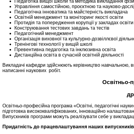
Педагогіка вищої школи та методика викладання фізи
Управління самостійною, проєктною та науково-досл
Педагогічна інноватика та майстерність викладача
Освітній менеджмент та моніторинг якості освіти
Протидія та попередження корупції у закладах освіти
Конструювання тестових завдань та тестів
Педагогічний менеджмент
Організація виховної та культурно-дозвіллєвої діяльн
Тренінгові технології у вищій школі
Превентивна педагогіка та інклюзивна освіта
Дистанційна освіта в сучасній освітній діяльності
Викладачі кафедри здійснюють керівництво навчальною, в
написанні наукових робіт.
Освітньо-п
др
Освітньо-професійна програма «Освітні, педагогічні науки»
підготовка висококваліфікованих, інноваційно налаштовани
Випускників програми можуть реалізувати себе у викладацьк
Придатність до працевлаштування наших випускників