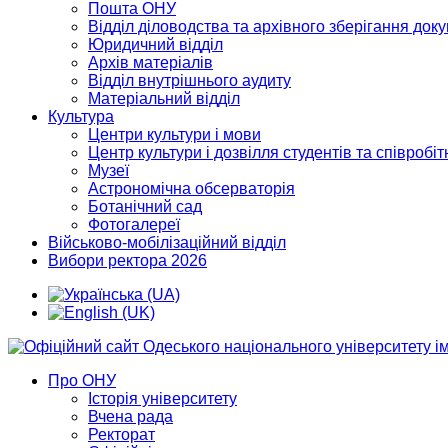
Пошта ОНУ
Відділ діловодства та архівного зберігання док
Юридичний відділ
Архів матеріалів
Відділ внутрішнього аудиту
Матеріальний відділ
Культура
Центри культури і мови
Центр культури і дозвілля студентів та співробіт
Музеї
Астрономічна обсерваторія
Ботанічний сад
Фотогалереї
Військово-мобілізаційний відділ
Вибори ректора 2026
Про ОНУ
Історія університету
Вчена рада
Ректорат