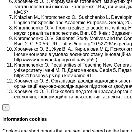
Хромченко О. В. Формування готовності майбутніх фах
загальноосвітній школах. Запоріжжя : Видавничий дім «
id=137
Kniazian M., Khromchenko O., Sushchenko L. Developing
English for Specific and Academic Purposes. Serbia, 20
Khromchenko O. V. From creative to academic writing.
науки : реалії та перспективи. Вип. 85. Київ : Видавни
Khromchenko O. V. Students’ Study Motives and the Cond
Вип. 2. С. 50-56. URL: https://doi.org/10.52726/as.peda
Хромченко О. В., Жук В. А., Кириллова М.Д. Психолого
іноземної мови в умовах воєнного стану. Інноваційна п
http://www.innovpedagogy.od.ua/vip55 )
Khromchenko O. Peculiarities of Teaching New Generati
університету імені М. П. Драгоманова. Серія 5. Педаго
https://chasopys.ps.npu.kiev.ua/nc-91
Хромченко О. В. Організація дослідницької діяльності
організації науково-дослідницької підготовки здобувач
Хромченко О. В. Психолого-педагогічні засади організа
екологічні, інформаційні та психологічні аспекти : кол.
×
Information cookies
Cookies are short reports that are sent and stored on the hard