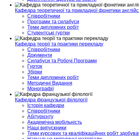
Кафедра теоретичної та прикладної фонетики англійс
Співробітники
Програми та силабуси
Теми дипломних робіт
Студентські гуртки
Кафедра теорії та практики перекладу
Співробітники
Документи
Силабуси та Робочі Програми
Гурток
Збірки
Теми дипломних робіт
Методичні Видання
Монографії
Кафедра французької філології
Історія кафедри
Співробітники
Абітурієнту
Академічна мобільність
Наші випускники
Теми курсових та кваліфікаційних робіт здобувач
Навчально-методичні матеріали