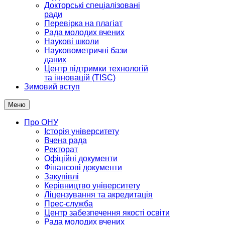
Докторські спеціалізовані
ради
Перевірка на плагіат
Рада молодих вчених
Наукові школи
Науковометричні бази
даних
Центр підтримки технологій
та інновацій (TISC)
Зимовий вступ
Меню
Про ОНУ
Історія університету
Вчена рада
Ректорат
Офіційні документи
Фінансові документи
Закупівлі
Керівництво університету
Ліцензування та акредитація
Прес-служба
Центр забезпечення якості освіти
Рада молодих вчених