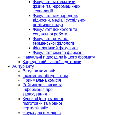
Факультет математики,
фізики та інформаційних
технологій
Факультет міжнародних
відносин, медіа і суспільно-
політичних наук
Факультет психології та
соціальної роботи
Факультет романо-
германської філології
Філологічний факультет
Факультет хімії та фармації
Навчальні підрозділи іншого формату
Кафедра військової підготовки
Абітурієнту
Вступна кампанія
Іноземним абітурієнтам
Приймальна комісія
Рейтингові списки та
інформація про
зарахування
Курси «Центр мовної
підготовки та мовної
сертифікації»
Наука для школярів