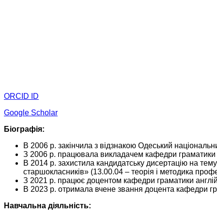
ORCID ID
Google Scholar
Біографія:
В 2006 р. закінчила з відзнакою Одеський національни
З 2006 р. працювала викладачем кафедри граматики 
В 2014 р. захистила кандидатську дисертацію на тему 
старшокласників» (13.00.04 – теорія і методика профе
З 2021 р. працює доцентом кафедри граматики англій
В 2023 р. отримала вчене звання доцента кафедри гр
Навчальна діяльність: