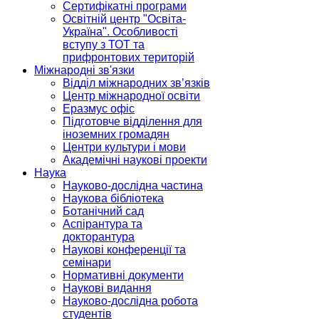
Сертифікатні програми
Освітній центр "Освіта-
Україна". Особливості
вступу з ТОТ та
прифронтових територій
Міжнародні зв'язки
Відділ міжнародних зв’язків
Центр міжнародної освіти
Еразмус офіс
Підготовче відділення для
іноземних громадян
Центри культури і мови
Академічні наукові проекти
Наука
Науково-дослідна частина
Наукова бібліотека
Ботанічний сад
Аспірантура та
докторантура
Наукові конференції та
семінари
Нормативні документи
Наукові видання
Науково-дослідна робота
студентів