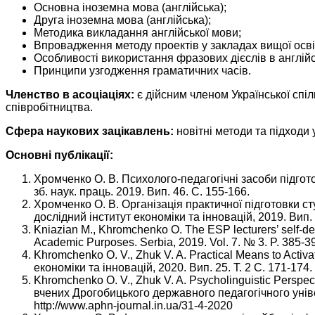
Основна іноземна мова (англійська);
Друга іноземна мова (англійська);
Методика викладання англійської мови;
Впровадження методу проектів у закладах вищої осві
Особливості використання фразових дієслів в англійс
Принципи узгодження граматичних часів.
Членство в асоціаціях:
є дійсним членом Української спіл
співробітництва.
Сфера наукових зацікавлень:
новітні методи та підходи 
Основні публікації:
Хромченко О. В. Психолого-педагогічні засоби підгото
зб. наук. праць. 2019. Вип. 46. С. 155-166.
Хромченко О. В. Організація практичної підготовки ст
дослідний інститут економіки та інновацій, 2019. Вип. 
Kniazian M., Khromchenko O. The ESP lecturers’ self-de
Academic Purposes. Serbia, 2019. Vol. 7. № 3. P. 385-39
Khromchenko O. V., Zhuk V. A. Practical Means to Acti
економіки та інновацій, 2020. Вип. 25. Т. 2 С. 171-174
Khromchenko O. V., Zhuk V. A. Psycholinguistic Perspe
вчених Дрогобицького державного педагогічного універ
http://www.aphn-journal.in.ua/31-4-2020