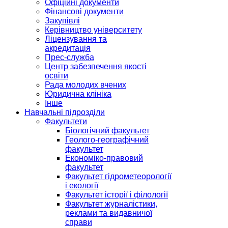
Офіційні документи
Фінансові документи
Закупівлі
Керівництво університету
Ліцензування та
акредитація
Прес-служба
Центр забезпечення якості
освіти
Рада молодих вчених
Юридична клініка
Інше
Навчальні підрозділи
Факультети
Біологічний факультет
Геолого-географічний
факультет
Економіко-правовий
факультет
Факультет гідрометеорології
і екології
Факультет історії і філології
Факультет журналістики,
реклами та видавничої
справи