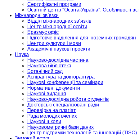
Сертифікатні програми
Освітній центр "Освіта-Україна". Особливості в
Міжнародні зв'язки
Відділ міжнародних зв’язків
Центр міжнародної освіти
Еразмус офіс
Підготовче відділення для іноземних громадян
Центри культури і мови
Академічні наукові проекти
Наука
Науково-дослідна частина
Наукова бібліотека
Ботанічний сад
Аспірантура та докторантура
Наукові конференції та семінари
Нормативні документи
Наукові видання
Науково-дослідна робота студентів
Докторські спеціалізовані ради
Перевірка на плагіат
Рада молодих вчених
Наукові школи
Науковометричні бази даних
Центр підтримки технологій та інновацій (TISC)
Зимовий вступ