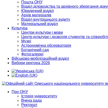
Пошта ОНУ
Відділ діловодства та архівного зберігання док
Юридичний відділ
Архів матеріалів
Відділ внутрішнього аудиту
Матеріальний відділ
Культура
Центри культури і мови
Центр культури і дозвілля студентів та співробіт
Музеї
Астрономічна обсерваторія
Ботанічний сад
Фотогалереї
Військово-мобілізаційний відділ
Вибори ректора 2026
Про ОНУ
Історія університету
Вчена рада
Ректорат