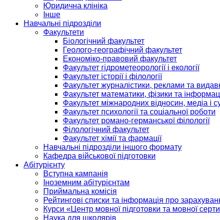
Юридична клініка
Інше
Навчальні підрозділи
Факультети
Біологічний факультет
Геолого-географічний факультет
Економіко-правовий факультет
Факультет гідрометеорології і екології
Факультет історії і філології
Факультет журналістики, реклами та видав
Факультет математики, фізики та інформац
Факультет міжнародних відносин, медіа і с
Факультет психології та соціальної роботи
Факультет романо-германської філології
Філологічний факультет
Факультет хімії та фармації
Навчальні підрозділи іншого формату
Кафедра військової підготовки
Абітурієнту
Вступна кампанія
Іноземним абітурієнтам
Приймальна комісія
Рейтингові списки та інформація про зарахуван
Курси «Центр мовної підготовки та мовної серти
Наука для школярів