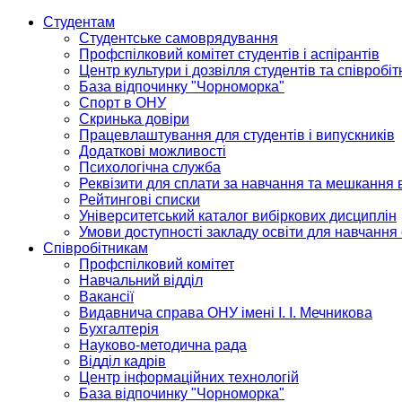
Студентам
Студентське самоврядування
Профспілковий комітет студентів і аспірантів
Центр культури і дозвілля студентів та співробіт
База відпочинку "Чорноморка"
Спорт в ОНУ
Скринька довіри
Працевлаштування для студентів і випускників
Додаткові можливості
Психологічна служба
Реквізити для сплати за навчання та мешкання 
Рейтингові списки
Університетський каталог вибіркових дисциплін
Умови доступності закладу освіти для навчання
Співробітникам
Профспілковий комітет
Навчальний відділ
Вакансії
Видавнича справа ОНУ імені І. І. Мечникова
Бухгалтерія
Науково-методична рада
Відділ кадрів
Центр інформаційних технологій
База відпочинку "Чорноморка"