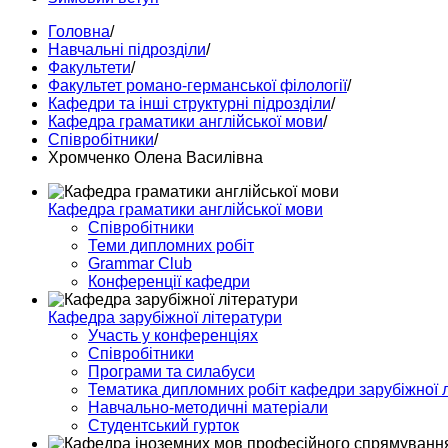
Головна
/
Навчальні підрозділи
/
Факультети
/
Факультет романо-германської філології
/
Кафедри та інші структурні підрозділи
/
Кафедра граматики англійської мови
/
Співробітники
/
Хромченко Олена Василівна
Кафедра граматики англійської мови
Співробітники
Теми дипломних робіт
Grammar Club
Конференції кафедри
Кафедра зарубіжної літератури
Участь у конференціях
Співробітники
Програми та силабуси
Тематика дипломних робіт кафедри зарубіжної 
Навчально-методичні матеріали
Студентський гурток