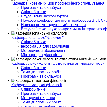
Кафедра іноземних мов професійного спрямування
Програми та силабуси
Співробітники
Студентські наукові гуртки
Наукова конференція імені професора В. Л. Ска
Навчально-методичне забезпечення
Всеукраїнська науково-практична Інтернет-кон
Кафедра іспанської філології
Співробітники
Інформація для здобувачів
Методичне Забезпечення
Міжнародна діяльність
Кафедра лексикології та стилістики англійської мови
Співробітники
Теми дипломних робіт
Програми та силабуси
Кафедра німецької філології
Співробітники
Програми та силабуси
Методичні видання
Теми дипломних робіт
Досягнення здобувачів освіти