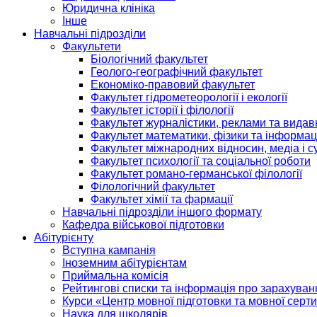
Юридична клініка
Інше
Навчальні підрозділи
Факультети
Біологічний факультет
Геолого-географічний факультет
Економіко-правовий факультет
Факультет гідрометеорології і екології
Факультет історії і філології
Факультет журналістики, реклами та видав
Факультет математики, фізики та інформац
Факультет міжнародних відносин, медіа і с
Факультет психології та соціальної роботи
Факультет романо-германської філології
Філологічний факультет
Факультет хімії та фармації
Навчальні підрозділи іншого формату
Кафедра військової підготовки
Абітурієнту
Вступна кампанія
Іноземним абітурієнтам
Приймальна комісія
Рейтингові списки та інформація про зарахуван
Курси «Центр мовної підготовки та мовної серти
Наука для школярів