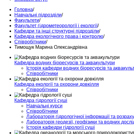
Головна
/
Навчальні підрозділи
/
Факультети
/
Факультет гідрометеорології і екології
/
Кафедри та інші структурні підрозділи
/
Кафедра екологічного права і контролю
/
Співробітники
/
Тимощук Марина Олександрівна
Кафедра водних біоресурсів та аквакультури
Історія кафедри водних біоресурсів та аквакуль
Співробітники
Кафедра екології та охорони довкілля
Співробітники
Кафедра гідрології суші
Навчальні курси
Співробітники
Лабораторія гідрологічної інформації та розраху
Лабораторія геодезії, геофізики та водних досл
Історія кафедри гідрології суші