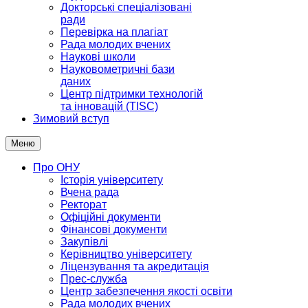
Докторські спеціалізовані
ради
Перевірка на плагіат
Рада молодих вчених
Наукові школи
Науковометричні бази
даних
Центр підтримки технологій
та інновацій (TISC)
Зимовий вступ
Меню
Про ОНУ
Історія університету
Вчена рада
Ректорат
Офіційні документи
Фінансові документи
Закупівлі
Керівництво університету
Ліцензування та акредитація
Прес-служба
Центр забезпечення якості освіти
Рада молодих вчених