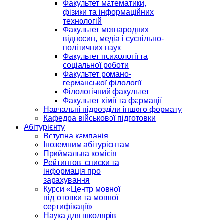
Факультет математики,
фізики та інформаційних
технологій
Факультет міжнародних
відносин, медіа і суспільно-
політичних наук
Факультет психології та
соціальної роботи
Факультет романо-
германської філології
Філологічний факультет
Факультет хімії та фармації
Навчальні підрозділи іншого формату
Кафедра військової підготовки
Абітурієнту
Вступна кампанія
Іноземним абітурієнтам
Приймальна комісія
Рейтингові списки та
інформація про
зарахування
Курси «Центр мовної
підготовки та мовної
сертифікації»
Наука для школярів