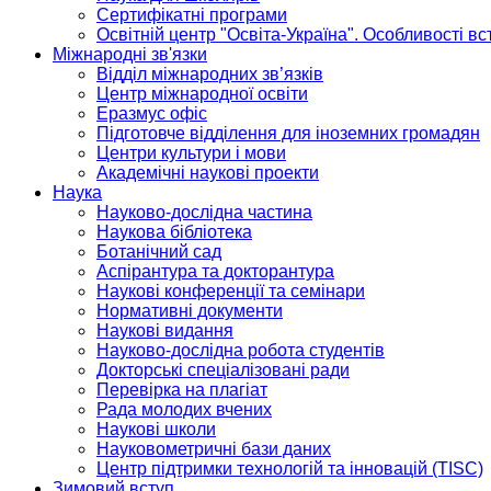
Сертифікатні програми
Освітній центр "Освіта-Україна". Особливості в
Міжнародні зв'язки
Відділ міжнародних зв’язків
Центр міжнародної освіти
Еразмус офіс
Підготовче відділення для іноземних громадян
Центри культури і мови
Академічні наукові проекти
Наука
Науково-дослідна частина
Наукова бібліотека
Ботанічний сад
Аспірантура та докторантура
Наукові конференції та семінари
Нормативні документи
Наукові видання
Науково-дослідна робота студентів
Докторські спеціалізовані ради
Перевірка на плагіат
Рада молодих вчених
Наукові школи
Науковометричні бази даних
Центр підтримки технологій та інновацій (TISC)
Зимовий вступ