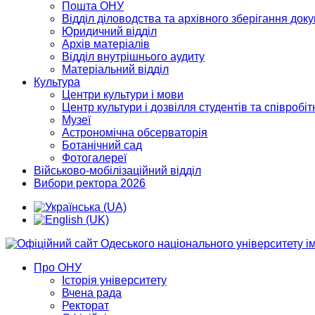
Пошта ОНУ
Відділ діловодства та архівного зберігання док
Юридичний відділ
Архів матеріалів
Відділ внутрішнього аудиту
Матеріальний відділ
Культура
Центри культури і мови
Центр культури і дозвілля студентів та співробіт
Музеї
Астрономічна обсерваторія
Ботанічний сад
Фотогалереї
Військово-мобілізаційний відділ
Вибори ректора 2026
Про ОНУ
Історія університету
Вчена рада
Ректорат