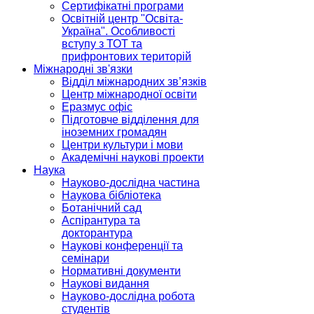
Сертифікатні програми
Освітній центр "Освіта-
Україна". Особливості
вступу з ТОТ та
прифронтових територій
Міжнародні зв'язки
Відділ міжнародних зв’язків
Центр міжнародної освіти
Еразмус офіс
Підготовче відділення для
іноземних громадян
Центри культури і мови
Академічні наукові проекти
Наука
Науково-дослідна частина
Наукова бібліотека
Ботанічний сад
Аспірантура та
докторантура
Наукові конференції та
семінари
Нормативні документи
Наукові видання
Науково-дослідна робота
студентів