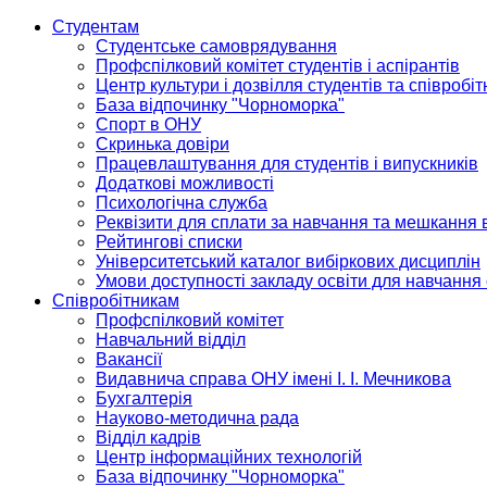
Студентам
Студентське самоврядування
Профспілковий комітет студентів і аспірантів
Центр культури і дозвілля студентів та співробіт
База відпочинку "Чорноморка"
Спорт в ОНУ
Скринька довіри
Працевлаштування для студентів і випускників
Додаткові можливості
Психологічна служба
Реквізити для сплати за навчання та мешкання 
Рейтингові списки
Університетський каталог вибіркових дисциплін
Умови доступності закладу освіти для навчання
Співробітникам
Профспілковий комітет
Навчальний відділ
Вакансії
Видавнича справа ОНУ імені І. І. Мечникова
Бухгалтерія
Науково-методична рада
Відділ кадрів
Центр інформаційних технологій
База відпочинку "Чорноморка"