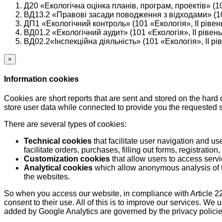
Д20 «Екологічна оцінка планів, програм, проектів» (10
ВД13.2 «Правові засади поводження з відходами» (101
ДП1 «Екологічний контроль» (101 «Екологія», IІ рівен
ВД01.2 «Екологічний аудит» (101 «Екологія», IІ рівень
ВД02.2«Інспекційна діяльність» (101 «Екологія», IІ рів
×
Information cookies
Cookies are short reports that are sent and stored on the hard
store user data while connected to provide you the requested
There are several types of cookies:
Technical cookies
that facilitate user navigation and us
facilitate orders, purchases, filling out forms, registration, 
Customization cookies
that allow users to access servi
Analytical cookies
which allow anonymous analysis of th
the websites.
So when you access our website, in compliance with Article 22
consent to their use. All of this is to improve our services. We
added by Google Analytics are governed by the privacy policie