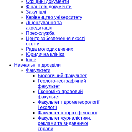
Офіційні документи
Фінансові документи
Закупівлі
Керівництво університету
Ліцензування та
акредитація
Прес-служба
Центр забезпечення якості
освіти
Рада молодих вчених
Юридична клініка
Інше
Навчальні підрозділи
Факультети
Біологічний факультет
Геолого-географічний
факультет
Економіко-правовий
факультет
Факультет гідрометеорології
і екології
Факультет історії і філології
Факультет журналістики,
реклами та видавничої
справи