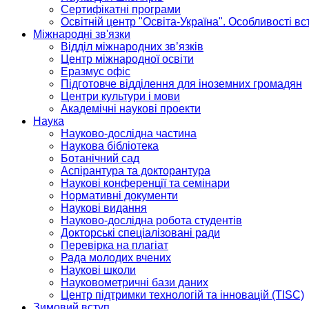
Сертифікатні програми
Освітній центр "Освіта-Україна". Особливості в
Міжнародні зв'язки
Відділ міжнародних зв’язків
Центр міжнародної освіти
Еразмус офіс
Підготовче відділення для іноземних громадян
Центри культури і мови
Академічні наукові проекти
Наука
Науково-дослідна частина
Наукова бібліотека
Ботанічний сад
Аспірантура та докторантура
Наукові конференції та семінари
Нормативні документи
Наукові видання
Науково-дослідна робота студентів
Докторські спеціалізовані ради
Перевірка на плагіат
Рада молодих вчених
Наукові школи
Науковометричні бази даних
Центр підтримки технологій та інновацій (TISC)
Зимовий вступ