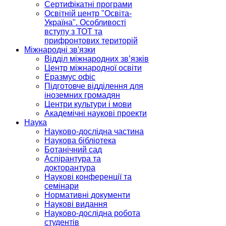
Сертифікатні програми
Освітній центр "Освіта-
Україна". Особливості
вступу з ТОТ та
прифронтових територій
Міжнародні зв'язки
Відділ міжнародних зв’язків
Центр міжнародної освіти
Еразмус офіс
Підготовче відділення для
іноземних громадян
Центри культури і мови
Академічні наукові проекти
Наука
Науково-дослідна частина
Наукова бібліотека
Ботанічний сад
Аспірантура та
докторантура
Наукові конференції та
семінари
Нормативні документи
Наукові видання
Науково-дослідна робота
студентів