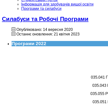
Інформація для здобувачів вищої освіти
Програми та силабуси
Силабуси та Робочі Програми
Опубліковано: 14 вересня 2020
Останнє оновлення: 21 квітня 2023
Програми 2022
035.041 Г
035.043 
035.055 Р
035.051 