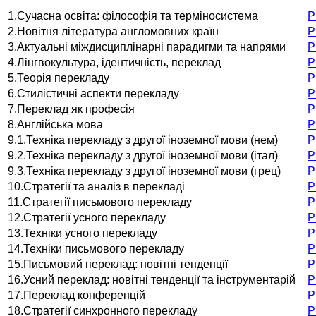
1.Сучасна освіта: філософія та терміносистема
Р
2.Новітня література англомовних країн
Р
3.Актуальні міждисциплінарні парадигми та напрями
Р
4.Лінгвокультура, ідентичність, переклад
Р
5.Теорія перекладу
Р
6.Стилістичні аспекти перекладу
Р
7.Переклад як професія
Р
8.Англійська мова
Р
9.1.Техніка перекладу з другої іноземної мови (нем)
Р
9.2.Техніка перекладу з другої іноземної мови (італ)
Р
9.3.Техніка перекладу з другої іноземної мови (грец)
Р
10.Стратегії та аналіз в перекладі
Р
11.Стратегії письмового перекладу
Р
12.Стратегії усного перекладу
Р
13.Техніки усного перекладу
Р
14.Техніки письмового перекладу
Р
15.Письмовий переклад: новітні тенденції
Р
16.Усний переклад: новітні тенденції та інструментарій
Р
17.Переклад конференцій
Р
18.Стратегії синхронного перекладу
Р