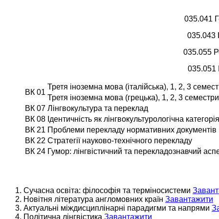
035.041 Г
035.043 
035.055 Р
035.051 
Третя іноземна мова (італійська), 1, 2, 3 семес
ВК 01
Третя іноземна мова (грецька), 1, 2, 3 семестри
ВК 07
Лінгвокультура та переклад
ВК 08
Ідентичність як лінгвокультурологічна категорі
ВК 21
Проблеми перекладу нормативних документів
ВК 22
Стратегії науково-технічного перекладу
ВК 24
Гумор: лінгвістичний та перекладознавчий асп
Сучасна освіта: філософія та терміносистеми
Завант
Новітня література англомовних країн
Завантажити
Актуальні міждисциплінарні парадигми та напрями
З
Політична лінгвістика
Завантажити