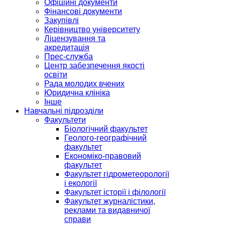
Офіційні документи
Фінансові документи
Закупівлі
Керівництво університету
Ліцензування та
акредитація
Прес-служба
Центр забезпечення якості
освіти
Рада молодих вчених
Юридична клініка
Інше
Навчальні підрозділи
Факультети
Біологічний факультет
Геолого-географічний
факультет
Економіко-правовий
факультет
Факультет гідрометеорології
і екології
Факультет історії і філології
Факультет журналістики,
реклами та видавничої
справи