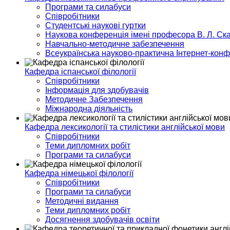
Програми та силабуси
Співробітники
Студентські наукові гуртки
Наукова конференція імені професора В. Л. Ска
Навчально-методичне забезпечення
Всеукраїнська науково-практична Інтернет-кон
Кафедра іспанської філології
Співробітники
Інформація для здобувачів
Методичне Забезпечення
Міжнародна діяльність
Кафедра лексикології та стилістики англійської мови
Співробітники
Теми дипломних робіт
Програми та силабуси
Кафедра німецької філології
Співробітники
Програми та силабуси
Методичні видання
Теми дипломних робіт
Досягнення здобувачів освіти