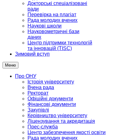
Докторські спеціалізовані
ради
Перевірка на плагіат
Рада молодих вчених
Наукові школи
Науковометричні бази
даних
Центр підтримки технологій
та інновацій (TISC)
Зимовий вступ
Меню
Про ОНУ
Історія університету
Вчена рада
Ректорат
Офіційні документи
Фінансові документи
Закупівлі
Керівництво університету
Ліцензування та акредитація
Прес-служба
Центр забезпечення якості освіти
Рада молодих вчених