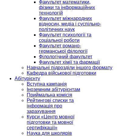
Факультет математики,
фізики та інформаційних
технологій
Факультет міжнародних
відносин, медіа і суспільно-
політичних наук
Факультет психології та
соціальної роботи
Факультет романо-
германської філології
Філологічний факультет
Факультет хімії та фармації
Навчальні підрозділи іншого формату
Кафедра військової підготовки
Абітурієнту
Вступна кампанія
Іноземним абітурієнтам
Приймальна комісія
Рейтингові списки та
інформація про
зарахування
Курси «Центр мовної
підготовки та мовної
сертифікації»
Наука для школярів