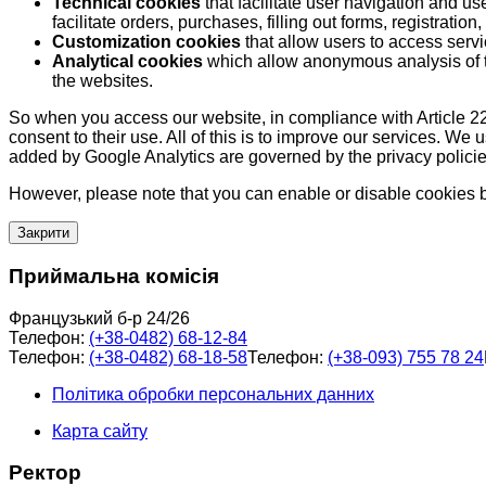
Technical cookies
that facilitate user navigation and us
facilitate orders, purchases, filling out forms, registration, 
Customization cookies
that allow users to access servi
Analytical cookies
which allow anonymous analysis of th
the websites.
So when you access our website, in compliance with Article 22
consent to their use. All of this is to improve our services. We
added by Google Analytics are governed by the privacy policie
However, please note that you can enable or disable cookies by
Закрити
Приймальна комісія
Французький б-р 24/26
Телефон:
(+38-0482) 68-12-84
Телефон:
(+38-0482) 68-18-58
Телефон:
(+38-093) 755 78 24
Політика обробки персональних данних
Карта сайту
Ректор