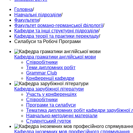
Головна
/
Навчальні підрозділи
/
Факультети
/
Факультет романо-германської філології
/
Кафедри та інші структурні підрозділи
/
Кафедра теорії та практики перекладу
/
Силабуси та Робочі Програми
Кафедра граматики англійської мови
Співробітники
Теми дипломних робіт
Grammar Club
Конференції кафедри
Кафедра зарубіжної літератури
Участь у конференціях
Співробітники
Програми та силабуси
Тематика дипломних робіт кафедри зарубіжної 
Навчально-методичні матеріали
Студентський гурток
Кафедра іноземних мов професійного спрямування