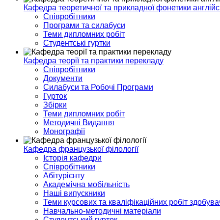
Кафедра теоретичної та прикладної фонетики англійс
Співробітники
Програми та силабуси
Теми дипломних робіт
Студентські гуртки
Кафедра теорії та практики перекладу
Співробітники
Документи
Силабуси та Робочі Програми
Гурток
Збірки
Теми дипломних робіт
Методичні Видання
Монографії
Кафедра французької філології
Історія кафедри
Співробітники
Абітурієнту
Академічна мобільність
Наші випускники
Теми курсових та кваліфікаційних робіт здобувач
Навчально-методичні матеріали
Студентський гурток