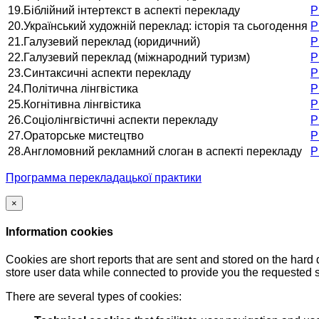
19.Біблійний інтертекст в аспекті перекладу
Р
20.Український художній переклад: історія та сьогодення
Р
21.Галузевий переклад (юридичний)
Р
22.Галузевий переклад (міжнародний туризм)
Р
23.Синтаксичні аспекти перекладу
Р
24.Політична лінгвістика
Р
25.Когнітивна лінгвістика
Р
26.Соціолінгвістичні аспекти перекладу
Р
27.Ораторське мистецтво
Р
28.Англомовний рекламний слоган в аспекті перекладу
Р
Программа перекладацької практики
×
Information cookies
Cookies are short reports that are sent and stored on the hard
store user data while connected to provide you the requested
There are several types of cookies: