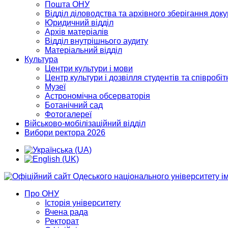
Пошта ОНУ
Відділ діловодства та архівного зберігання док
Юридичний відділ
Архів матеріалів
Відділ внутрішнього аудиту
Матеріальний відділ
Культура
Центри культури і мови
Центр культури і дозвілля студентів та співробіт
Музеї
Астрономічна обсерваторія
Ботанічний сад
Фотогалереї
Військово-мобілізаційний відділ
Вибори ректора 2026
Про ОНУ
Історія університету
Вчена рада
Ректорат