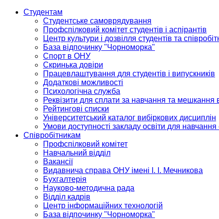
Студентам
Студентське самоврядування
Профспілковий комітет студентів і аспірантів
Центр культури і дозвілля студентів та співробіт
База відпочинку "Чорноморка"
Спорт в ОНУ
Скринька довіри
Працевлаштування для студентів і випускників
Додаткові можливості
Психологічна служба
Реквізити для сплати за навчання та мешкання 
Рейтингові списки
Університетський каталог вибіркових дисциплін
Умови доступності закладу освіти для навчання
Співробітникам
Профспілковий комітет
Навчальний відділ
Вакансії
Видавнича справа ОНУ імені І. І. Мечникова
Бухгалтерія
Науково-методична рада
Відділ кадрів
Центр інформаційних технологій
База відпочинку "Чорноморка"