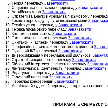
Теорія перекладу
Завантажити
Соціолінгвістичні аспекти перекладу
Завантажити
Англійська мова
Завантажити
Стратегії та аналіз в усному та письмовому переклад
Техніка перекладу з другої іноземної мови
Завантажи
Техніка усного перекладу
Завантажити
Техніка письмового перекладу
Завантажити
Когнітивна лінгвістика
Завантажити
Стилістичні аспекти перекладу
Завантажити
Синтаксичні аспекти перекладу
Завантажити
Професійні навички, компетентності, цінності
Завант
Сучасний ІКТ у перекладі
Завантажити
Диверсифікація у перекладацькій діяльності
Заванта
Стратегії синхронного перекладу
Завантажити
Біблейний інтертекст в аспекті перекладу
Завантажи
Лінгвокультура, ідентичність, переклад
Завантажити
Редагування перекладу
Завантажити
Галузевий переклад
Завантажити
Переклад конференцій
Завантажити
Український художній переклад: історія та сьогоденн
ПРОГРАМИ та СИЛАБУСИ
Ос