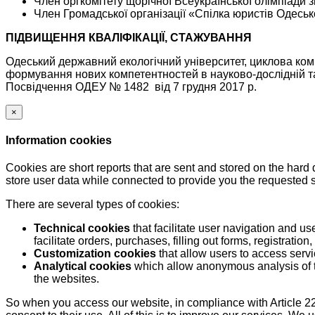
Член оргкомітету щорічної Всеукраїнської олімпіади 
Член Громадської організації «Спілка юристів Одеськ
ПІДВИЩЕННЯ КВАЛІФІКАЦІЇ, СТАЖУВАННЯ
Одеський державний екологічний університет, циклова ком
формування нових компетентностей в науково-дослідній та п
Посвідчення ОДЕУ № 1482 від 7 грудня 2017 р.
×
Information cookies
Cookies are short reports that are sent and stored on the hard
store user data while connected to provide you the requested
There are several types of cookies:
Technical cookies
that facilitate user navigation and us
facilitate orders, purchases, filling out forms, registration, 
Customization cookies
that allow users to access servi
Analytical cookies
which allow anonymous analysis of th
the websites.
So when you access our website, in compliance with Article 22