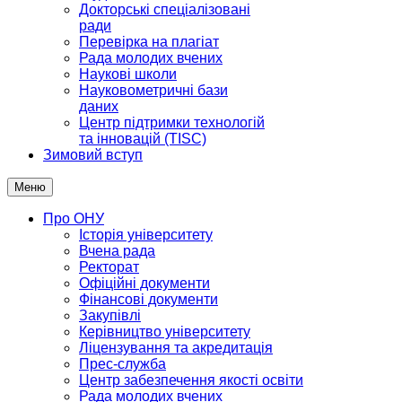
Докторські спеціалізовані
ради
Перевірка на плагіат
Рада молодих вчених
Наукові школи
Науковометричні бази
даних
Центр підтримки технологій
та інновацій (TISC)
Зимовий вступ
Меню
Про ОНУ
Історія університету
Вчена рада
Ректорат
Офіційні документи
Фінансові документи
Закупівлі
Керівництво університету
Ліцензування та акредитація
Прес-служба
Центр забезпечення якості освіти
Рада молодих вчених