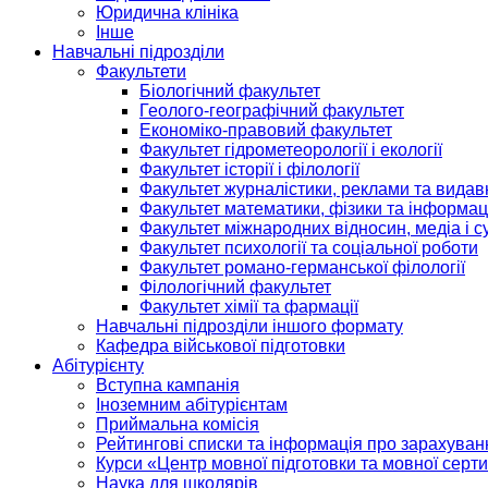
Юридична клініка
Інше
Навчальні підрозділи
Факультети
Біологічний факультет
Геолого-географічний факультет
Економіко-правовий факультет
Факультет гідрометеорології і екології
Факультет історії і філології
Факультет журналістики, реклами та видав
Факультет математики, фізики та інформац
Факультет міжнародних відносин, медіа і с
Факультет психології та соціальної роботи
Факультет романо-германської філології
Філологічний факультет
Факультет хімії та фармації
Навчальні підрозділи іншого формату
Кафедра військової підготовки
Абітурієнту
Вступна кампанія
Іноземним абітурієнтам
Приймальна комісія
Рейтингові списки та інформація про зарахуван
Курси «Центр мовної підготовки та мовної серти
Наука для школярів