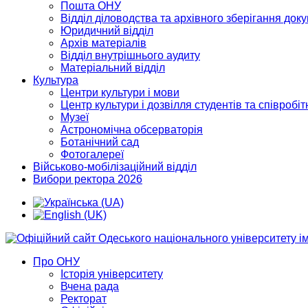
Пошта ОНУ
Відділ діловодства та архівного зберігання док
Юридичний відділ
Архів матеріалів
Відділ внутрішнього аудиту
Матеріальний відділ
Культура
Центри культури і мови
Центр культури і дозвілля студентів та співробіт
Музеї
Астрономічна обсерваторія
Ботанічний сад
Фотогалереї
Військово-мобілізаційний відділ
Вибори ректора 2026
Про ОНУ
Історія університету
Вчена рада
Ректорат