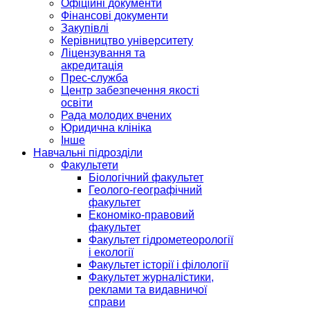
Офіційні документи
Фінансові документи
Закупівлі
Керівництво університету
Ліцензування та
акредитація
Прес-служба
Центр забезпечення якості
освіти
Рада молодих вчених
Юридична клініка
Інше
Навчальні підрозділи
Факультети
Біологічний факультет
Геолого-географічний
факультет
Економіко-правовий
факультет
Факультет гідрометеорології
і екології
Факультет історії і філології
Факультет журналістики,
реклами та видавничої
справи