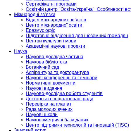
Сертифікатні програми
Освітній центр "Освіта-Україна". Особливості в
Міжнародні зв'язки
Відділ міжнародних зв’язків
Центр міжнародної освіти
Еразмус офіс
Підготовче відділення для іноземних громадян
Центри культури і мови
Академічні наукові проекти
Наука
Науково-дослідна частина
Наукова бібліотека
Ботанічний сад
Аспірантура та докторантура
Наукові конференції та семінари
Нормативні документи
Наукові видання
Науково-дослідна робота студентів
Докторські спеціалізовані ради
Перевірка на плагіат
Рада молодих вчених
Наукові школи
Науковометричні бази даних
Центр підтримки технологій та інновацій (TISC)
Зимовий вступ