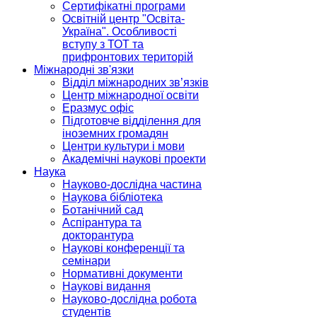
Сертифікатні програми
Освітній центр "Освіта-
Україна". Особливості
вступу з ТОТ та
прифронтових територій
Міжнародні зв'язки
Відділ міжнародних зв’язків
Центр міжнародної освіти
Еразмус офіс
Підготовче відділення для
іноземних громадян
Центри культури і мови
Академічні наукові проекти
Наука
Науково-дослідна частина
Наукова бібліотека
Ботанічний сад
Аспірантура та
докторантура
Наукові конференції та
семінари
Нормативні документи
Наукові видання
Науково-дослідна робота
студентів