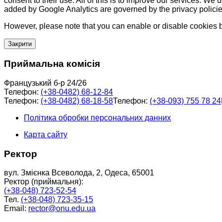
consent to their use. All of this is to improve our services. We
added by Google Analytics are governed by the privacy policie
However, please note that you can enable or disable cookies by
Закрити
Приймальна комісія
Французький б-р 24/26
Телефон:
(+38-0482) 68-12-84
Телефон:
(+38-0482) 68-18-58
Телефон:
(+38-093) 755 78 24
Політика обробки персональних данних
Карта сайту
Ректор
вул. Змієнка Всеволода, 2, Одеса, 65001
Ректор (приймальня):
(+38-048) 723-52-54
Тел.
(+38-048) 723-35-15
Email:
rector@onu.edu.ua