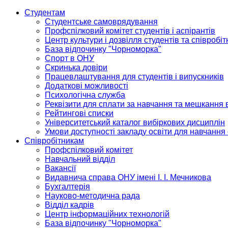
Студентам
Студентське самоврядування
Профспілковий комітет студентів і аспірантів
Центр культури і дозвілля студентів та співробіт
База відпочинку "Чорноморка"
Спорт в ОНУ
Скринька довіри
Працевлаштування для студентів і випускників
Додаткові можливості
Психологічна служба
Реквізити для сплати за навчання та мешкання 
Рейтингові списки
Університетський каталог вибіркових дисциплін
Умови доступності закладу освіти для навчання
Співробітникам
Профспілковий комітет
Навчальний відділ
Вакансії
Видавнича справа ОНУ імені І. І. Мечникова
Бухгалтерія
Науково-методична рада
Відділ кадрів
Центр інформаційних технологій
База відпочинку "Чорноморка"