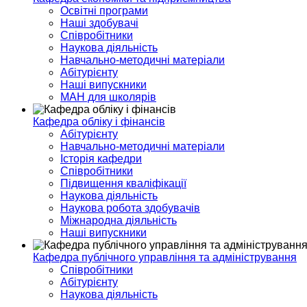
Освітні програми
Наші здобувачі
Співробітники
Наукова діяльність
Навчально-методичні матеріали
Абітурієнту
Наші випускники
МАН для школярів
Кафедра обліку і фінансів
Абітурієнту
Навчально-методичні матеріали
Історія кафедри
Співробітники
Підвищення кваліфікації
Наукова діяльність
Наукова робота здобувачів
Міжнародна діяльність
Наші випускники
Кафедра публічного управління та адміністрування
Співробітники
Абітурієнту
Наукова діяльність