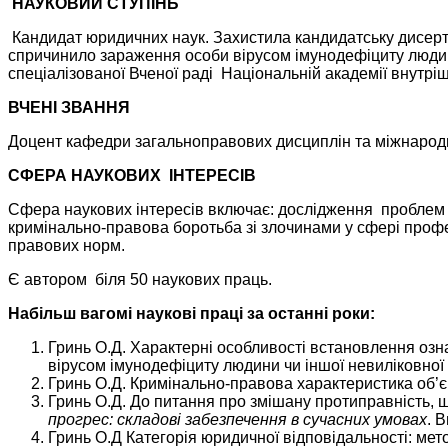
НАУКОВИЙ СТУПІНЬ
Кандидат юридичних наук. Захистила кандидатську дисерт
спричинило зараження особи вірусом імунодефіциту людини 
спеціалізованої Вченої раді Національній академії внутр
ВЧЕНІ ЗВАННЯ
Доцент кафедри загальноправових дисциплін та міжнародн
СФЕРА НАУКОВИХ ІНТЕРЕСІВ
Сфера наукових інтересів включає: дослідження проблем т
кримінально-правова боротьба зі злочинами у сфері профе
правових норм.
Є автором біля 50 наукових праць.
Набільш вагомі наукові праці за останні роки:
Гринь О.Д. Характерні особливості встановлення оз
вірусом імунодефіциту людини чи іншої невиліковної
Гринь О.Д. Кримінально-правова характеристика об’єк
Гринь О.Д. До питання про змішану протиправність, щ
прогрес: складові забезпечення в сучасних умовах
. 
Гринь О.Д Категорія юридичної відповідальності: мет