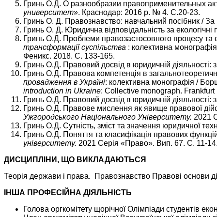
Гринь О.Д. О разнообразии правоприменительных ак
университет»
. Краснодар: 2016 р. № 4. С.20-23.
Гринь О. Д. Правознавство: навчальний посібник / За за
Гринь О. Д. Юридична відповідальність за екологічні 
Гринь О.Д. Проблеми правозастосовного процесу та 
трансформації суспільства
: колективна монографія /
Феникс. 2018. С. 133-165.
Гринь О.Д. Правовий досвід в юридичній діяльності: 
Гринь О.Д. Правова компетенція в загальнотеоретичн
провадження в Україні
: колективна монографія / Борщ
introduction in Ukraine
: Collective monograph. Frankfurt 
Гринь О.Д. Правовий досвід в юридичній діяльності: 
Гринь О.Д. Правове мислення як явище правової дійсн
Ужгородського Національного Університету.
2021 С
Гринь О.Д. Сутність, зміст та значення юридичної техн
Гринь О.Д. Поняття та класифікація правових функцій 
університету.
2021 Серія «Право». Вип. 67. С. 11-14
ДИСЦИПЛІНИ, ЩО ВИКЛАДАЮТЬСЯ
Теорія держави і права. Правознавство Правові основи дія
ІНША ПРОФЕСІЙНА ДІЯЛЬНІСТЬ
Голова оргкомітету щорічної Олімпіади студентів ек