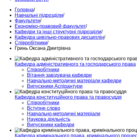
Головна
/
Навчальні підрозділи
/
Факультети
/
Економіко-правовий факультет
/
Кафедри та інші структурні підрозділи
/
Кафедра цивільно-правових дисциплін
/
Співробітники
/
Гринь Оксана Дмитрівна
Кафедра адміністративного та господарського права
Співробітники
Вітання завідувача кафедри
Навчально-методичні матеріали кафедри
Випускники Аспірантури
Кафедра конституційного права та правосуддя
Співробітники
Вступне слово
Навчально-методичні матеріали
Наукова діяльність
Випускники кафедри
Кафедра кримінального права, кримінального процесу