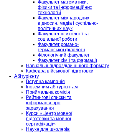
Факультет математики,
фізики та інформаційних
технологій
Факультет міжнародних
відносин, медіа і суспільно-
політичних наук
Факультет психології та
соціальної роботи
Факультет романо-
германської філології
Філологічний факультет
Факультет хімії та фармації
Навчальні підрозділи іншого формату
Кафедра військової підготовки
Абітурієнту
Вступна кампанія
Іноземним абітурієнтам
Приймальна комісія
Рейтингові списки та
інформація про
зарахування
Курси «Центр мовної
підготовки та мовної
сертифікації»
Наука для школярів