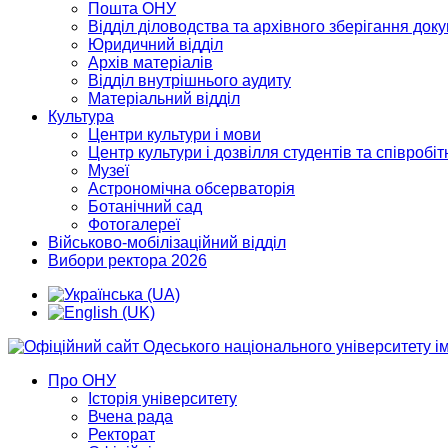
Пошта ОНУ
Відділ діловодства та архівного зберігання док
Юридичний відділ
Архів матеріалів
Відділ внутрішнього аудиту
Матеріальний відділ
Культура
Центри культури і мови
Центр культури і дозвілля студентів та співробіт
Музеї
Астрономічна обсерваторія
Ботанічний сад
Фотогалереї
Військово-мобілізаційний відділ
Вибори ректора 2026
Про ОНУ
Історія університету
Вчена рада
Ректорат