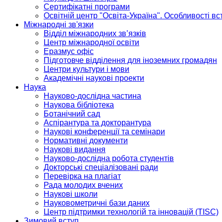
Сертифікатні програми
Освітній центр "Освіта-Україна". Особливості в
Міжнародні зв'язки
Відділ міжнародних зв’язків
Центр міжнародної освіти
Еразмус офіс
Підготовче відділення для іноземних громадян
Центри культури і мови
Академічні наукові проекти
Наука
Науково-дослідна частина
Наукова бібліотека
Ботанічний сад
Аспірантура та докторантура
Наукові конференції та семінари
Нормативні документи
Наукові видання
Науково-дослідна робота студентів
Докторські спеціалізовані ради
Перевірка на плагіат
Рада молодих вчених
Наукові школи
Науковометричні бази даних
Центр підтримки технологій та інновацій (TISC)
Зимовий вступ