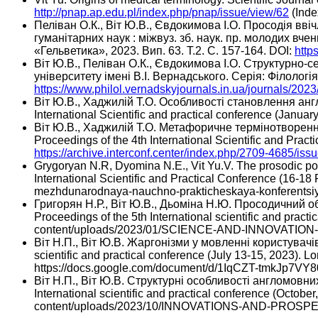
http://pnap.ap.edu.pl/index.php/pnap/issue/view/62
(Inde
Пеліван О.К., Віт Ю.В., Євдокимова І.О. Просодія вві
гуманітарних наук : міжвуз. зб. наук. пр. молодих вч
«Гельветика», 2023. Вип. 63. T.2. С. 157-164. DOI:
http
Віт Ю.В., Пеліван О.К., Євдокимова І.О. Структурно-с
університету імені В.І. Вернадського. Серія: Філологія
https://www.philol.vernadskyjournals.in.ua/journals/202
Віт Ю.В., Хаджилій Т.О. Особливості становлення англій
International Scientific and practical conference (Janua
Віт Ю.В., Хаджилій Т.О. Метафоричне термінотворення в 
Proceedings of the 4th International Scientific and Prac
https://archive.interconf.center/index.php/2709-4685/is
Grygoryan N.R, Dyomina N.E., Vit Yu.V. The prosodic portr
International Scientific and Practical Conference (16-18
mezhdunarodnaya-nauchno-prakticheskaya-konferentsiya-i
Григорян Н.Р., Віт Ю.В., Дьоміна Н.Ю. Просодичний об
Proceedings of the 5th International scientific and prac
content/uploads/2023/01/SCIENCE-AND-INNOVATIO
Віт Н.П., Віт Ю.В. Жаргонізми у мовленні користувачів 
scientific and practical conference (July 13-15, 2023)
https://docs.google.com/document/d/1IqCZT-tmkJp
Віт Н.П., Віт Ю.В. Структурні особливості англомовних 
International scientific and practical conference (Octobe
content/uploads/2023/10/INNOVATIONS-AND-PROSP