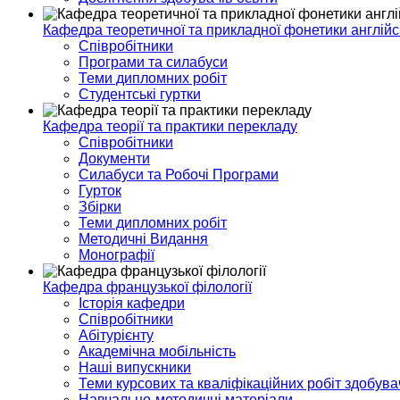
Кафедра теоретичної та прикладної фонетики англійс
Співробітники
Програми та силабуси
Теми дипломних робіт
Студентські гуртки
Кафедра теорії та практики перекладу
Співробітники
Документи
Силабуси та Робочі Програми
Гурток
Збірки
Теми дипломних робіт
Методичні Видання
Монографії
Кафедра французької філології
Історія кафедри
Співробітники
Абітурієнту
Академічна мобільність
Наші випускники
Теми курсових та кваліфікаційних робіт здобувач
Навчально-методичні матеріали