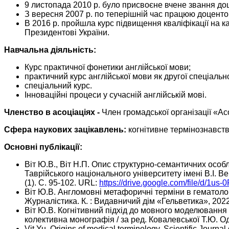
9 листопада 2010 р. було присвоєне вчене звання до
З вересня 2007 р. по теперішній час працюю доценто
В 2016 р. пройшла курс підвищення кваліфікації на к
Президентові України.
Навчальна діяльність:
Курс практичної фонетики англійської мови;
практичний курс англійської мови як другої спеціально
спеціальний курс.
Інноваційні процеси у сучасній англійській мові.
Членство в асоціаціях -
Член громадської організації «А
Сфера наукових зацікавлень:
когнітивне термінознавств
Основні публікації:
Віт Ю.В., Віт Н.П. Опис структурно-семантичних особ
Таврійського національного університету імені В.І. Вер
(1). С. 95-102. URL:
https://drive.google.com/file/d
Віт Ю.В. Англомовні метафоричні терміни в гематології
Журналістика. К. : Видавничий дім «Гельветика», 2022. 
Віт Ю.В. Когнітивний підхід до мовного моделювання (
колективна монографія / за ред. Ковалевської Т.Ю. О
Vit Yu. Origins of medical terminology. Scientific Journ