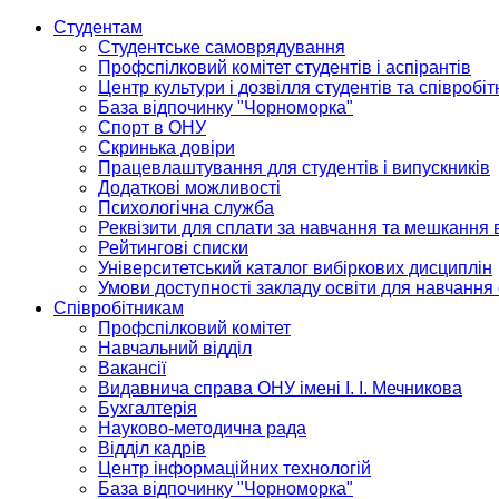
Студентам
Студентське самоврядування
Профспілковий комітет студентів і аспірантів
Центр культури і дозвілля студентів та співробіт
База відпочинку "Чорноморка"
Спорт в ОНУ
Скринька довіри
Працевлаштування для студентів і випускників
Додаткові можливості
Психологічна служба
Реквізити для сплати за навчання та мешкання 
Рейтингові списки
Університетський каталог вибіркових дисциплін
Умови доступності закладу освіти для навчання
Співробітникам
Профспілковий комітет
Навчальний відділ
Вакансії
Видавнича справа ОНУ імені І. І. Мечникова
Бухгалтерія
Науково-методична рада
Відділ кадрів
Центр інформаційних технологій
База відпочинку "Чорноморка"