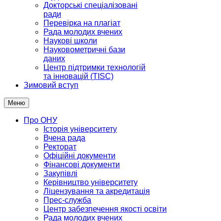
Докторські спеціалізовані
ради
Перевірка на плагіат
Рада молодих вчених
Наукові школи
Науковометричні бази
даних
Центр підтримки технологій
та інновацій (TISC)
Зимовий вступ
Меню
Про ОНУ
Історія університету
Вчена рада
Ректорат
Офіційні документи
Фінансові документи
Закупівлі
Керівництво університету
Ліцензування та акредитація
Прес-служба
Центр забезпечення якості освіти
Рада молодих вчених