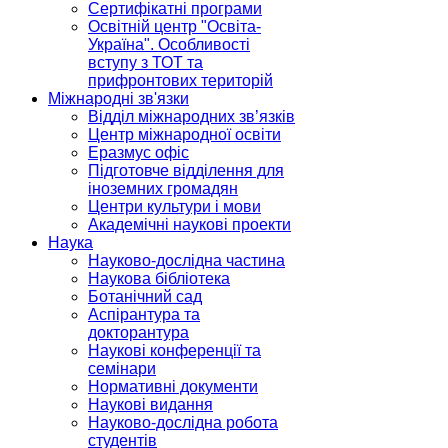
Сертифікатні програми
Освітній центр "Освіта-
Україна". Особливості
вступу з ТОТ та
прифронтових територій
Міжнародні зв'язки
Відділ міжнародних зв’язків
Центр міжнародної освіти
Еразмус офіс
Підготовче відділення для
іноземних громадян
Центри культури і мови
Академічні наукові проекти
Наука
Науково-дослідна частина
Наукова бібліотека
Ботанічний сад
Аспірантура та
докторантура
Наукові конференції та
семінари
Нормативні документи
Наукові видання
Науково-дослідна робота
студентів