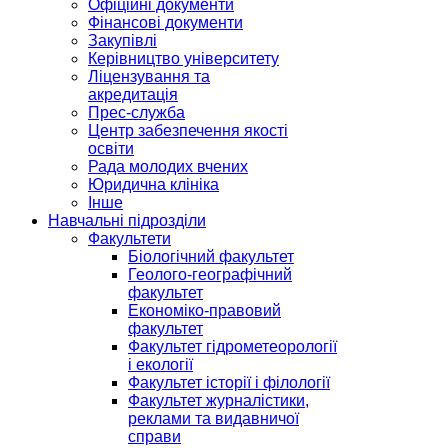
Офіційні документи
Фінансові документи
Закупівлі
Керівництво університету
Ліцензування та
акредитація
Прес-служба
Центр забезпечення якості
освіти
Рада молодих вчених
Юридична клініка
Інше
Навчальні підрозділи
Факультети
Біологічний факультет
Геолого-географічний
факультет
Економіко-правовий
факультет
Факультет гідрометеорології
і екології
Факультет історії і філології
Факультет журналістики,
реклами та видавничої
справи