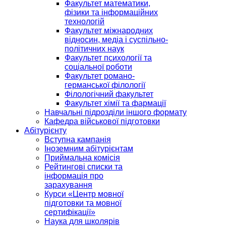
Факультет математики,
фізики та інформаційних
технологій
Факультет міжнародних
відносин, медіа і суспільно-
політичних наук
Факультет психології та
соціальної роботи
Факультет романо-
германської філології
Філологічний факультет
Факультет хімії та фармації
Навчальні підрозділи іншого формату
Кафедра військової підготовки
Абітурієнту
Вступна кампанія
Іноземним абітурієнтам
Приймальна комісія
Рейтингові списки та
інформація про
зарахування
Курси «Центр мовної
підготовки та мовної
сертифікації»
Наука для школярів