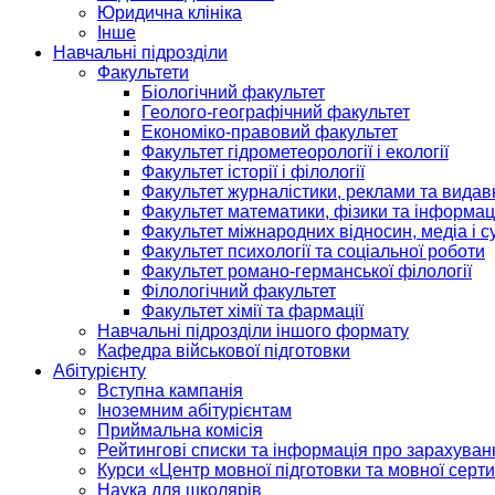
Юридична клініка
Інше
Навчальні підрозділи
Факультети
Біологічний факультет
Геолого-географічний факультет
Економіко-правовий факультет
Факультет гідрометеорології і екології
Факультет історії і філології
Факультет журналістики, реклами та видав
Факультет математики, фізики та інформац
Факультет міжнародних відносин, медіа і с
Факультет психології та соціальної роботи
Факультет романо-германської філології
Філологічний факультет
Факультет хімії та фармації
Навчальні підрозділи іншого формату
Кафедра військової підготовки
Абітурієнту
Вступна кампанія
Іноземним абітурієнтам
Приймальна комісія
Рейтингові списки та інформація про зарахуван
Курси «Центр мовної підготовки та мовної серти
Наука для школярів