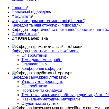
Головна
/
Навчальні підрозділи
/
Факультети
/
Факультет романо-германської філології
/
Кафедри та інші структурні підрозділи
/
Кафедра теоретичної та прикладної фонетики англійс
Співробітники
/
Віт Юлія Валеріївна
Кафедра граматики англійської мови
Співробітники
Теми дипломних робіт
Grammar Club
Конференції кафедри
Кафедра зарубіжної літератури
Участь у конференціях
Співробітники
Програми та силабуси
Тематика дипломних робіт кафедри зарубіжної 
Навчально-методичні матеріали
Студентський гурток