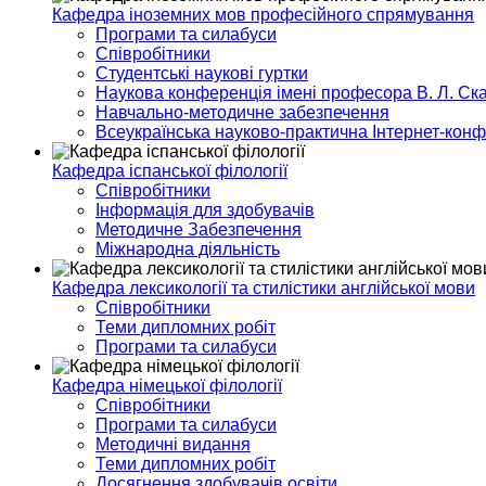
Кафедра іноземних мов професійного спрямування
Програми та силабуси
Співробітники
Студентські наукові гуртки
Наукова конференція імені професора В. Л. Ска
Навчально-методичне забезпечення
Всеукраїнська науково-практична Інтернет-кон
Кафедра іспанської філології
Співробітники
Інформація для здобувачів
Методичне Забезпечення
Міжнародна діяльність
Кафедра лексикології та стилістики англійської мови
Співробітники
Теми дипломних робіт
Програми та силабуси
Кафедра німецької філології
Співробітники
Програми та силабуси
Методичні видання
Теми дипломних робіт
Досягнення здобувачів освіти