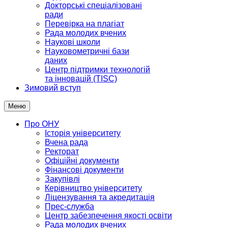
Докторські спеціалізовані
ради
Перевірка на плагіат
Рада молодих вчених
Наукові школи
Науковометричні бази
даних
Центр підтримки технологій
та інновацій (TISC)
Зимовий вступ
Меню
Про ОНУ
Історія університету
Вчена рада
Ректорат
Офіційні документи
Фінансові документи
Закупівлі
Керівництво університету
Ліцензування та акредитація
Прес-служба
Центр забезпечення якості освіти
Рада молодих вчених