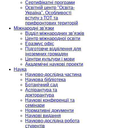
Сертифікатні програми
Освітній центр "Освіта-
Україна". Особливості
вступу з ТОТ та
прифронтових територій
Міжнародні зв'язки
Відділ міжнародних зв’язків
Центр міжнародної освіти
Еразмус офіс
Підготовче відділення для
іноземних громадян
Центри культури і мови
Академічні наукові проекти
Наука
Науково-дослідна частина
Наукова бібліотека
Ботанічний сад
Аспірантура та
докторантура
Наукові конференції та
семінари
Нормативні документи
Наукові видання
Науково-дослідна робота
студентів