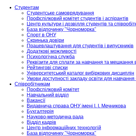
Студентам
Студентське самоврядування
Профспілковий комітет студентів і аспірантів
Центр культури і дозвілля студентів та співробіт
База відпочинку "Чорноморка"
Спорт в ОНУ
Скринька довіри
Працевлаштування для студентів і випускників
Додаткові можливості
Психологічна служба
Реквізити для сплати за навчання та мешкання 
Рейтингові списки
Університетський каталог вибіркових дисциплін
Умови доступності закладу освіти для навчання
Співробітникам
Профспілковий комітет
Навчальний відділ
Вакансії
Видавнича справа ОНУ імені І. І. Мечникова
Бухгалтерія
Науково-методична рада
Відділ кадрів
Центр інформаційних технологій
База відпочинку "Чорноморка"