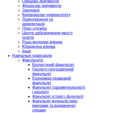
Офіційні документи
Фінансові документи
Закупівлі
Керівництво університету
Ліцензування та
акредитація
Прес-служба
Центр забезпечення якості
освіти
Рада молодих вчених
Юридична клініка
Інше
Навчальні підрозділи
Факультети
Біологічний факультет
Геолого-географічний
факультет
Економіко-правовий
факультет
Факультет гідрометеорології
і екології
Факультет історії і філології
Факультет журналістики,
реклами та видавничої
справи