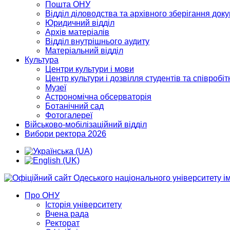
Пошта ОНУ
Відділ діловодства та архівного зберігання док
Юридичний відділ
Архів матеріалів
Відділ внутрішнього аудиту
Матеріальний відділ
Культура
Центри культури і мови
Центр культури і дозвілля студентів та співробіт
Музеї
Астрономічна обсерваторія
Ботанічний сад
Фотогалереї
Військово-мобілізаційний відділ
Вибори ректора 2026
Про ОНУ
Історія університету
Вчена рада
Ректорат