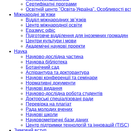
Сертифікатні програми
Освітній центр "Освіта-Україна". Особливості в
Міжнародні зв'язки
Відділ міжнародних зв’язків
Центр міжнародної освіти
Еразмус офіс
Підготовче відділення для іноземних громадян
Центри культури і мови
Академічні наукові проекти
Наука
Науково-дослідна частина
Наукова бібліотека
Ботанічний сад
Аспірантура та докторантура
Наукові конференції та семінари
Нормативні документи
Наукові видання
Науково-дослідна робота студентів
Докторські спеціалізовані ради
Перевірка на плагіат
Рада молодих вчених
Наукові школи
Науковометричні бази даних
Центр підтримки технологій та інновацій (TISC)
Зимовий вступ