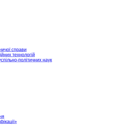
ничої справи
ійних технологій
успільно-політичних наук
ня
фікації»