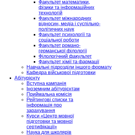
Факультет математики,
фізики та інформаційних
технологій
Факультет міжнародних
відносин, медіа і суспільно-
політичних наук
Факультет психології та
соціальної роботи
Факультет романо-
германської філології
Філологічний факультет
Факультет хімії та фармації
Навчальні підрозділи іншого формату
Кафедра військової підготовки
Абітурієнту
Вступна кампанія
Іноземним абітурієнтам
Приймальна комісія
Рейтингові списки та
інформація про
зарахування
Курси «Центр мовної
підготовки та мовної
сертифікації»
Наука для школярів