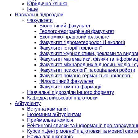
Юридична клініка
Інше
Навчальні підрозділи
Факультети
Біологічний факультет
Геолого-географічний факультет
Економіко-правовий факультет
Факультет гідрометеорології і екології
Факультет історії і філології
Факультет журналістики, реклами та видав
Факультет математики, фізики та інформац
Факультет міжнародних відносин, медіа і с
Факультет психології та соціальної роботи
Факультет романо-германської філології
Філологічний факультет
Факультет хімії та фармації
Навчальні підрозділи іншого формату
Кафедра військової підготовки
Абітурієнту
Вступна кампанія
Іноземним абітурієнтам
Приймальна комісія
Рейтингові списки та інформація про зарахуван
Курси «Центр мовної підготовки та мовної серти
Наука для школярів