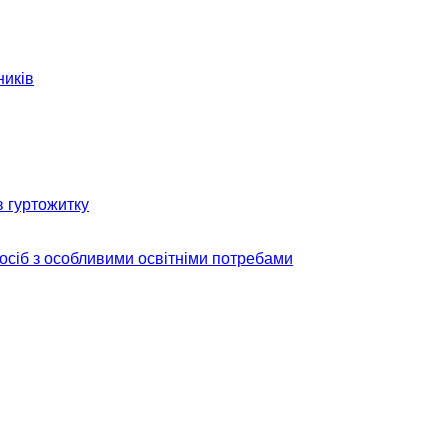
ників
в гуртожитку
 осіб з особливими освітніми потребами