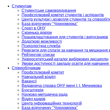
Студентам
Студентське самоврядування
Профспілковий комітет студентів і аспірантів
Центр культури і дозвілля студентів та співробіт
База відпочинку "Чорноморка"
Спорт в ОНУ
Скринька довіри
Працевлаштування для студентів і випускників
Додаткові можливості
Психологічна служба
Реквізити для сплати за навчання та мешкання 
Рейтингові списки
Університетський каталог вибіркових дисциплін
Умови доступності закладу освіти для навчання
Співробітникам
Профспілковий комітет
Навчальний відділ
Вакансії
Видавнича справа ОНУ імені І. І. Мечникова
Бухгалтерія
Науково-методична рада
Відділ кадрів
Центр інформаційних технологій
База відпочинку "Чорноморка"