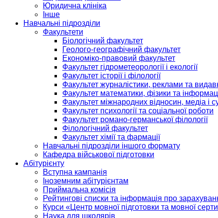
Юридична клініка
Інше
Навчальні підрозділи
Факультети
Біологічний факультет
Геолого-географічний факультет
Економіко-правовий факультет
Факультет гідрометеорології і екології
Факультет історії і філології
Факультет журналістики, реклами та видав
Факультет математики, фізики та інформац
Факультет міжнародних відносин, медіа і с
Факультет психології та соціальної роботи
Факультет романо-германської філології
Філологічний факультет
Факультет хімії та фармації
Навчальні підрозділи іншого формату
Кафедра військової підготовки
Абітурієнту
Вступна кампанія
Іноземним абітурієнтам
Приймальна комісія
Рейтингові списки та інформація про зарахуван
Курси «Центр мовної підготовки та мовної серти
Наука для школярів