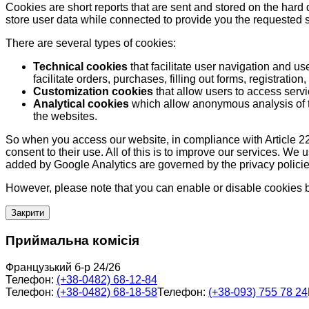
Cookies are short reports that are sent and stored on the hard
store user data while connected to provide you the requested
There are several types of cookies:
Technical cookies
that facilitate user navigation and us
facilitate orders, purchases, filling out forms, registration, 
Customization cookies
that allow users to access servi
Analytical cookies
which allow anonymous analysis of th
the websites.
So when you access our website, in compliance with Article 22
consent to their use. All of this is to improve our services. We
added by Google Analytics are governed by the privacy policie
However, please note that you can enable or disable cookies by
Закрити
Приймальна комісія
Французький б-р 24/26
Телефон:
(+38-0482) 68-12-84
Телефон:
(+38-0482) 68-18-58
Телефон:
(+38-093) 755 78 24