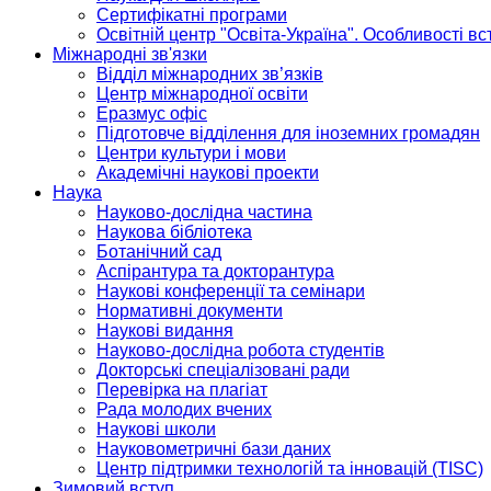
Сертифікатні програми
Освітній центр "Освіта-Україна". Особливості в
Міжнародні зв'язки
Відділ міжнародних зв’язків
Центр міжнародної освіти
Еразмус офіс
Підготовче відділення для іноземних громадян
Центри культури і мови
Академічні наукові проекти
Наука
Науково-дослідна частина
Наукова бібліотека
Ботанічний сад
Аспірантура та докторантура
Наукові конференції та семінари
Нормативні документи
Наукові видання
Науково-дослідна робота студентів
Докторські спеціалізовані ради
Перевірка на плагіат
Рада молодих вчених
Наукові школи
Науковометричні бази даних
Центр підтримки технологій та інновацій (TISC)
Зимовий вступ