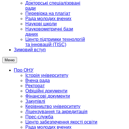
Докторські спеціалізовані
ради
Перевірка на плагіат
Рада молодих вчених
Наукові школи
Науковометричні бази
даних
Центр підтримки технологій
та інновацій (TISC)
Зимовий вступ
Меню
Про ОНУ
Історія університету
Вчена рада
Ректорат
Офіційні документи
Фінансові документи
Закупівлі
Керівництво університету
Ліцензування та акредитація
Прес-служба
Центр забезпечення якості освіти
Рада молодих вчених