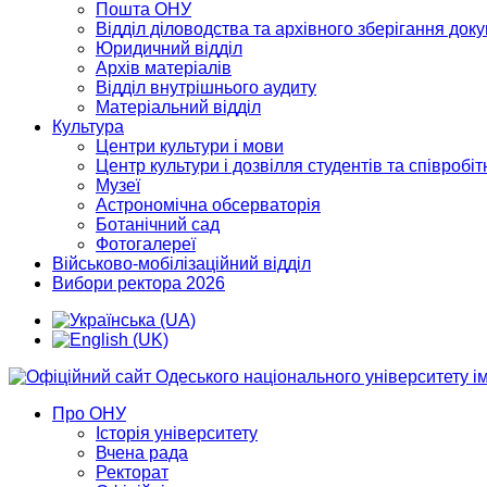
Пошта ОНУ
Відділ діловодства та архівного зберігання док
Юридичний відділ
Архів матеріалів
Відділ внутрішнього аудиту
Матеріальний відділ
Культура
Центри культури і мови
Центр культури і дозвілля студентів та співробіт
Музеї
Астрономічна обсерваторія
Ботанічний сад
Фотогалереї
Військово-мобілізаційний відділ
Вибори ректора 2026
Про ОНУ
Історія університету
Вчена рада
Ректорат