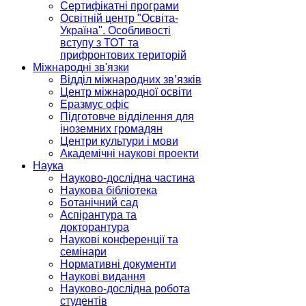
Сертифікатні програми
Освітній центр "Освіта-
Україна". Особливості
вступу з ТОТ та
прифронтових територій
Міжнародні зв'язки
Відділ міжнародних зв’язків
Центр міжнародної освіти
Еразмус офіс
Підготовче відділення для
іноземних громадян
Центри культури і мови
Академічні наукові проекти
Наука
Науково-дослідна частина
Наукова бібліотека
Ботанічний сад
Аспірантура та
докторантура
Наукові конференції та
семінари
Нормативні документи
Наукові видання
Науково-дослідна робота
студентів