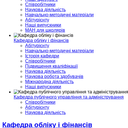
Співробітники
Наукова діяльність
Навчально-методичні матеріали
Абітурієнту
Наші випускники
МАН для школярів
Кафедра обліку і фінансів
Абітурієнту
Навчально-методичні матеріали
Історія кафедри
Співробітники
Підвищення кваліфікації
Наукова діяльність
Наукова робота здобувачів
Міжнародна діяльність
Наші випускники
Кафедра публічного управління та адміністрування
Співробітники
Абітурієнту
Наукова діяльність
Кафедра обліку і фінансів