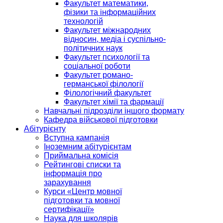
Факультет математики,
фізики та інформаційних
технологій
Факультет міжнародних
відносин, медіа і суспільно-
політичних наук
Факультет психології та
соціальної роботи
Факультет романо-
германської філології
Філологічний факультет
Факультет хімії та фармації
Навчальні підрозділи іншого формату
Кафедра військової підготовки
Абітурієнту
Вступна кампанія
Іноземним абітурієнтам
Приймальна комісія
Рейтингові списки та
інформація про
зарахування
Курси «Центр мовної
підготовки та мовної
сертифікації»
Наука для школярів