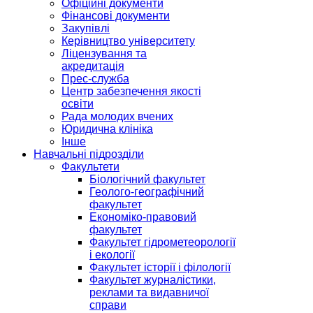
Офіційні документи
Фінансові документи
Закупівлі
Керівництво університету
Ліцензування та
акредитація
Прес-служба
Центр забезпечення якості
освіти
Рада молодих вчених
Юридична клініка
Інше
Навчальні підрозділи
Факультети
Біологічний факультет
Геолого-географічний
факультет
Економіко-правовий
факультет
Факультет гідрометеорології
і екології
Факультет історії і філології
Факультет журналістики,
реклами та видавничої
справи