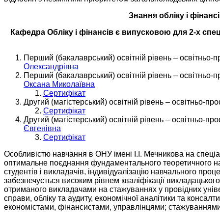
Знання обліку і фінанс
Кафедра Обліку і фінансів є випусковою для 2-х спец
Перший (бакалаврський) освітній рівень – освітньо-п
Олександрівна
Перший (бакалаврський) освітній рівень – освітньо-п
Оксана Миколаївна
Сертифікат
Другий (магістерський) освітній рівень – освітньо-пр
Сертифікат
Другий (магістерський) освітній рівень – освітньо-пр
Євгенівна
Сертифікат
Особливістю навчання в ОНУ імені І.І. Мечникова на спеці
оптимальне поєднання фундаментального теоретичного навч
студентів і викладачів, індивідуалізацію навчального проце
забезпечується високим рівнем кваліфікації викладацьког
отриманого викладачами на стажуваннях у провідних універ
справи, обліку та аудиту, економічної аналітики та конса
економістами, фінансистами, управлінцями; стажуваннями 