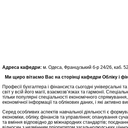
Адреса кафедри:
м. Одеса, Французький б-р 24/26, каб. 5
Ми щиро вітаємо Вас на сторінці кафедри Обліку і фі
Професії бухгалтера і фінансиста сьогодні універсальні т
світ у всій його магії, взаємозв’язках та гармонії. Спеціаль
тільки популярні спеціальності економічного спрямування,
економічної інформації та облікових даних, і які активно
Серед особливих аспектів навчальної діяльності є формува
економіки, обліку, фінансів та управління; опанування су
та вміння відповідно до міжнародних стандартів; поєднання
відносин з незмінним пріоритетом загальнолюдських цінно