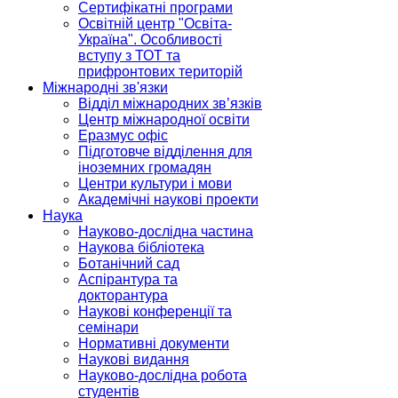
Сертифікатні програми
Освітній центр "Освіта-
Україна". Особливості
вступу з ТОТ та
прифронтових територій
Міжнародні зв'язки
Відділ міжнародних зв’язків
Центр міжнародної освіти
Еразмус офіс
Підготовче відділення для
іноземних громадян
Центри культури і мови
Академічні наукові проекти
Наука
Науково-дослідна частина
Наукова бібліотека
Ботанічний сад
Аспірантура та
докторантура
Наукові конференції та
семінари
Нормативні документи
Наукові видання
Науково-дослідна робота
студентів