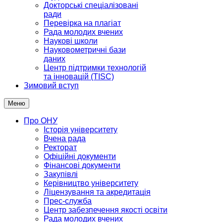
Докторські спеціалізовані
ради
Перевірка на плагіат
Рада молодих вчених
Наукові школи
Науковометричні бази
даних
Центр підтримки технологій
та інновацій (TISC)
Зимовий вступ
Меню
Про ОНУ
Історія університету
Вчена рада
Ректорат
Офіційні документи
Фінансові документи
Закупівлі
Керівництво університету
Ліцензування та акредитація
Прес-служба
Центр забезпечення якості освіти
Рада молодих вчених