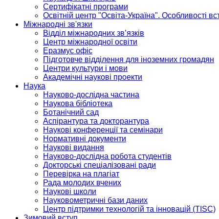
Сертифікатні програми
Освітній центр "Освіта-Україна". Особливості в
Міжнародні зв'язки
Відділ міжнародних зв’язків
Центр міжнародної освіти
Еразмус офіс
Підготовче відділення для іноземних громадян
Центри культури і мови
Академічні наукові проекти
Наука
Науково-дослідна частина
Наукова бібліотека
Ботанічний сад
Аспірантура та докторантура
Наукові конференції та семінари
Нормативні документи
Наукові видання
Науково-дослідна робота студентів
Докторські спеціалізовані ради
Перевірка на плагіат
Рада молодих вчених
Наукові школи
Науковометричні бази даних
Центр підтримки технологій та інновацій (TISC)
Зимовий вступ