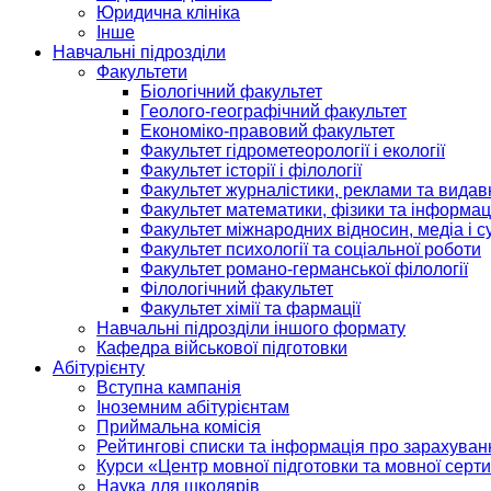
Юридична клініка
Інше
Навчальні підрозділи
Факультети
Біологічний факультет
Геолого-географічний факультет
Економіко-правовий факультет
Факультет гідрометеорології і екології
Факультет історії і філології
Факультет журналістики, реклами та видав
Факультет математики, фізики та інформац
Факультет міжнародних відносин, медіа і с
Факультет психології та соціальної роботи
Факультет романо-германської філології
Філологічний факультет
Факультет хімії та фармації
Навчальні підрозділи іншого формату
Кафедра військової підготовки
Абітурієнту
Вступна кампанія
Іноземним абітурієнтам
Приймальна комісія
Рейтингові списки та інформація про зарахуван
Курси «Центр мовної підготовки та мовної серти
Наука для школярів