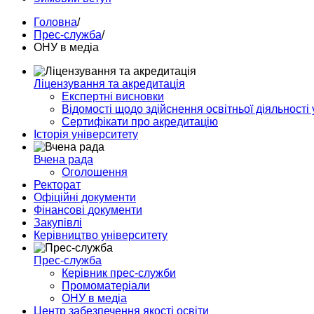
Головна
/
Прес-служба
/
ОНУ в медіа
Ліцензування та акредитація
Експертні висновки
Відомості щодо здійснення освітньої діяльності 
Сертифікати про акредитацію
Історія університету
Вчена рада
Оголошення
Ректорат
Офіційні документи
Фінансові документи
Закупівлі
Керівництво університету
Прес-служба
Керівник прес-служби
Промоматерiали
ОНУ в медіа
Центр забезпечення якості освіти