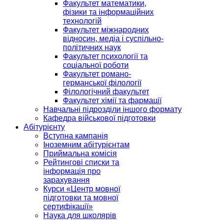
Факультет математики,
фізики та інформаційних
технологій
Факультет міжнародних
відносин, медіа і суспільно-
політичних наук
Факультет психології та
соціальної роботи
Факультет романо-
германської філології
Філологічний факультет
Факультет хімії та фармації
Навчальні підрозділи іншого формату
Кафедра військової підготовки
Абітурієнту
Вступна кампанія
Іноземним абітурієнтам
Приймальна комісія
Рейтингові списки та
інформація про
зарахування
Курси «Центр мовної
підготовки та мовної
сертифікації»
Наука для школярів