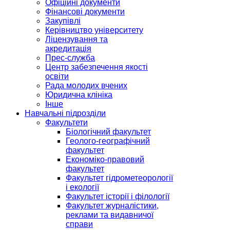
Офіційні документи
Фінансові документи
Закупівлі
Керівництво університету
Ліцензування та
акредитація
Прес-служба
Центр забезпечення якості
освіти
Рада молодих вчених
Юридична клініка
Інше
Навчальні підрозділи
Факультети
Біологічний факультет
Геолого-географічний
факультет
Економіко-правовий
факультет
Факультет гідрометеорології
і екології
Факультет історії і філології
Факультет журналістики,
реклами та видавничої
справи