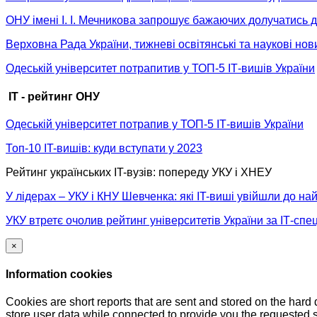
ОНУ імені І. І. Мечникова запрошує бажаючих долучатись д
Верховна Рада України, тижневі освітянські та наукові нов
Одеській університет потрапитив у ТОП-5 ІТ-вишів України
IT - рейтинг ОНУ
Одеській університет потрапив у ТОП-5 ІТ-вишів України
Топ-10 IT-вишів: куди вступати у 2023
Рейтинг українських IT-вузів: попереду УКУ і ХНЕУ
У лідерах – УКУ і КНУ Шевченка: які IT-виші увійшли до на
УКУ втретє очолив рейтинг університетів України за ІТ-сп
×
Information cookies
Cookies are short reports that are sent and stored on the hard
store user data while connected to provide you the requested