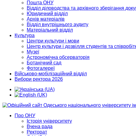
Пошта ОНУ
Відділ діловодства та архівного зберігання док
Юридичний відділ
Архів матеріалів
Відділ внутрішнього аудиту
Матеріальний відділ
Культура
Центри культури і мови
Центр культури і дозвілля студентів та співробіт
Музеї
Астрономічна обсерваторія
Ботанічний сад
Фотогалереї
Військово-мобілізаційний відділ
Вибори ректора 2026
Про ОНУ
Історія університету
Вчена рада
Ректорат