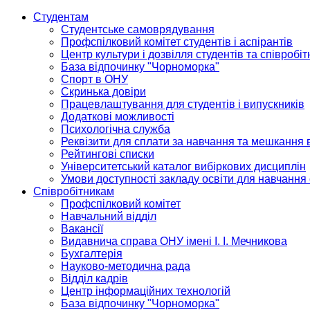
Студентам
Студентське самоврядування
Профспілковий комітет студентів і аспірантів
Центр культури і дозвілля студентів та співробіт
База відпочинку "Чорноморка"
Спорт в ОНУ
Скринька довіри
Працевлаштування для студентів і випускників
Додаткові можливості
Психологічна служба
Реквізити для сплати за навчання та мешкання 
Рейтингові списки
Університетський каталог вибіркових дисциплін
Умови доступності закладу освіти для навчання
Співробітникам
Профспілковий комітет
Навчальний відділ
Вакансії
Видавнича справа ОНУ імені І. І. Мечникова
Бухгалтерія
Науково-методична рада
Відділ кадрів
Центр інформаційних технологій
База відпочинку "Чорноморка"