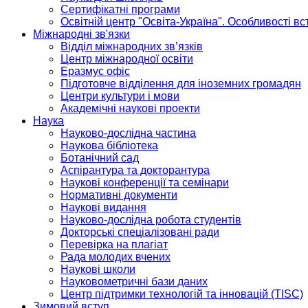
Сертифікатні програми
Освітній центр "Освіта-Україна". Особливості в
Міжнародні зв'язки
Відділ міжнародних зв’язків
Центр міжнародної освіти
Еразмус офіс
Підготовче відділення для іноземних громадян
Центри культури і мови
Академічні наукові проекти
Наука
Науково-дослідна частина
Наукова бібліотека
Ботанічний сад
Аспірантура та докторантура
Наукові конференції та семінари
Нормативні документи
Наукові видання
Науково-дослідна робота студентів
Докторські спеціалізовані ради
Перевірка на плагіат
Рада молодих вчених
Наукові школи
Науковометричні бази даних
Центр підтримки технологій та інновацій (TISC)
Зимовий вступ