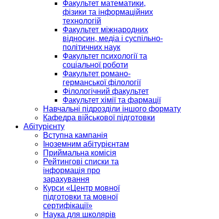
Факультет математики,
фізики та інформаційних
технологій
Факультет міжнародних
відносин, медіа і суспільно-
політичних наук
Факультет психології та
соціальної роботи
Факультет романо-
германської філології
Філологічний факультет
Факультет хімії та фармації
Навчальні підрозділи іншого формату
Кафедра військової підготовки
Абітурієнту
Вступна кампанія
Іноземним абітурієнтам
Приймальна комісія
Рейтингові списки та
інформація про
зарахування
Курси «Центр мовної
підготовки та мовної
сертифікації»
Наука для школярів