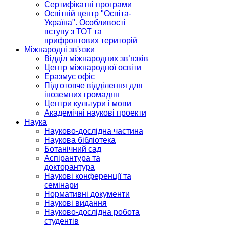
Сертифікатні програми
Освітній центр "Освіта-
Україна". Особливості
вступу з ТОТ та
прифронтових територій
Міжнародні зв'язки
Відділ міжнародних зв’язків
Центр міжнародної освіти
Еразмус офіс
Підготовче відділення для
іноземних громадян
Центри культури і мови
Академічні наукові проекти
Наука
Науково-дослідна частина
Наукова бібліотека
Ботанічний сад
Аспірантура та
докторантура
Наукові конференції та
семінари
Нормативні документи
Наукові видання
Науково-дослідна робота
студентів