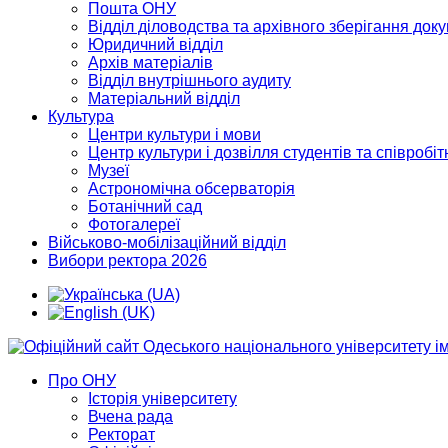
Пошта ОНУ
Відділ діловодства та архівного зберігання док
Юридичний відділ
Архів матеріалів
Відділ внутрішнього аудиту
Матеріальний відділ
Культура
Центри культури і мови
Центр культури і дозвілля студентів та співробіт
Музеї
Астрономічна обсерваторія
Ботанічний сад
Фотогалереї
Військово-мобілізаційний відділ
Вибори ректора 2026
Про ОНУ
Історія університету
Вчена рада
Ректорат