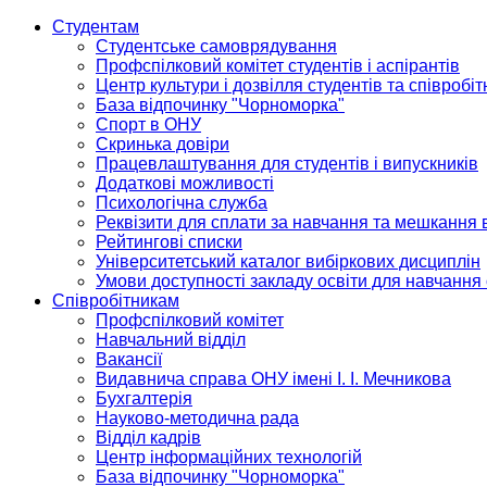
Студентам
Студентське самоврядування
Профспілковий комітет студентів і аспірантів
Центр культури і дозвілля студентів та співробіт
База відпочинку "Чорноморка"
Спорт в ОНУ
Скринька довіри
Працевлаштування для студентів і випускників
Додаткові можливості
Психологічна служба
Реквізити для сплати за навчання та мешкання 
Рейтингові списки
Університетський каталог вибіркових дисциплін
Умови доступності закладу освіти для навчання
Співробітникам
Профспілковий комітет
Навчальний відділ
Вакансії
Видавнича справа ОНУ імені І. І. Мечникова
Бухгалтерія
Науково-методична рада
Відділ кадрів
Центр інформаційних технологій
База відпочинку "Чорноморка"