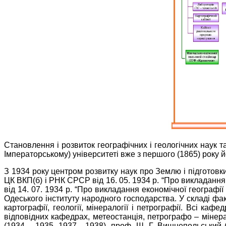
Становлення і розвиток географічних і геологічних наук 
Імператорському) університеті вже з першого (1865) року 
З 1934 року центром розвитку наук про Землю і підготовки
ЦК ВКП(б) і РНК СРСР від 16. 05. 1934 р. “Про викладання 
від 14. 07. 1934 р. “Про викладання економічної географії 
Одеського інституту народного господарства. У складі факуль
картографії, геології, мінералогії і петрографії. Всі к
відповідних кафедрах, метеостанція, петрографо – мінер
(1934 – 1935, 1937 - 1938), проф. Ш. Г. Вишнепольський (