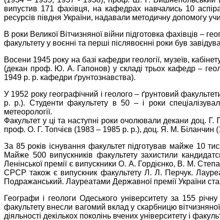
випустив 171 фахівця, на кафедрах навчались 10 аспіра
ресурсів півдня України, надавали методичну допомогу учит
В роки Великої Вітчизняної війни підготовка фахівців – геог
факультету у воєнні та перші післявоєнні роки був завідув
Восени 1945 року на базі кафедри геології, музеїв, кабінет
(декан проф. Ю. А. Гапонов) у складі трьох кафедр – геолог
1949 р. р. кафедри ґрунтознавства).
У 1952 року географічний і геолого – ґрунтовий факультети
р. р.). Студенти факультету в 50 – і роки спеціалізувалис
метеорології.
Факультет у ці та наступні роки очолювали декани доц. Г. П. 
проф. О. Г. Топчієв (1983 – 1985 р. р.), доц. Я. М. Біланчи
За 85 років існування факультет підготував майже 10 тисяч
Майже 500 випускників факультету захистили кандидатсь
Ленінської премії є випускники О. А. Гордієнко, В. М. С
СРСР також є випускник факультету Л. Л. Перчук. Лауреа
Подражанський. Лауреатами Державної премії України стали п
Географи і геологи Одеського університету за 155 річну 
факультету внесли вагомий вклад у скарбницю вітчизняної і
діяльності декількох поколінь вчених університету і факуль