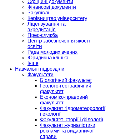
Офіційні документи
Фінансові документи
Закупівлі
Керівництво університету
Ліцензування та
акредитація
Прес-служба
Центр забезпечення якості
освіти
Рада молодих вчених
Юридична клініка
Інше
Навчальні підрозділи
Факультети
Біологічний факультет
Геолого-географічний
факультет
Економіко-правовий
факультет
Факультет гідрометеорології
і екології
Факультет історії і філології
Факультет журналістики,
реклами та видавничої
справи