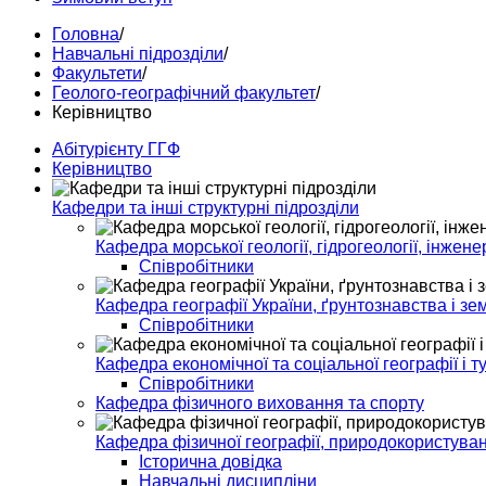
Головна
/
Навчальні підрозділи
/
Факультети
/
Геолого-географічний факультет
/
Керівництво
Абітурієнту ГГФ
Керівництво
Кафедри та інші структурні підрозділи
Кафедра морської геології, гідрогеології, інженер
Співробітники
Кафедра географії України, ґрунтознавства і зе
Співробітники
Кафедра економічної та соціальної географії і т
Співробітники
Кафедра фізичного виховання та спорту
Кафедра фізичної географії, природокористуван
Історична довідка
Навчальні дисципліни