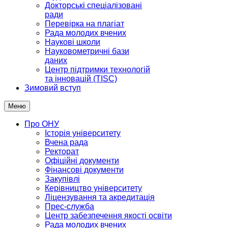
Докторські спеціалізовані
ради
Перевірка на плагіат
Рада молодих вчених
Наукові школи
Науковометричні бази
даних
Центр підтримки технологій
та інновацій (TISC)
Зимовий вступ
Меню
Про ОНУ
Історія університету
Вчена рада
Ректорат
Офіційні документи
Фінансові документи
Закупівлі
Керівництво університету
Ліцензування та акредитація
Прес-служба
Центр забезпечення якості освіти
Рада молодих вчених