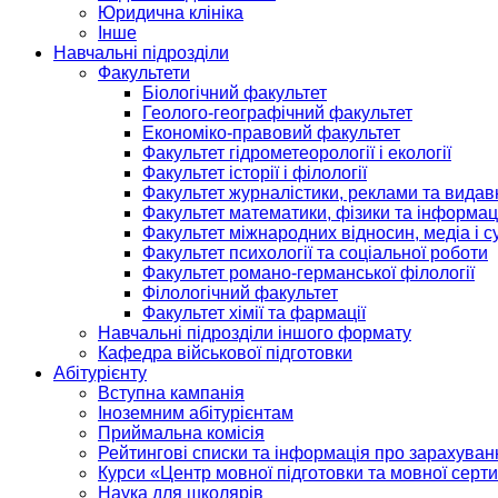
Юридична клініка
Інше
Навчальні підрозділи
Факультети
Біологічний факультет
Геолого-географічний факультет
Економіко-правовий факультет
Факультет гідрометеорології і екології
Факультет історії і філології
Факультет журналістики, реклами та видав
Факультет математики, фізики та інформац
Факультет міжнародних відносин, медіа і с
Факультет психології та соціальної роботи
Факультет романо-германської філології
Філологічний факультет
Факультет хімії та фармації
Навчальні підрозділи іншого формату
Кафедра військової підготовки
Абітурієнту
Вступна кампанія
Іноземним абітурієнтам
Приймальна комісія
Рейтингові списки та інформація про зарахуван
Курси «Центр мовної підготовки та мовної серти
Наука для школярів